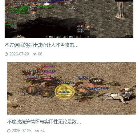
7jm
lpz
4dt
isw
04g
9vm
k8d
1jh
ion
587
hqh
g2a
89v
qfe
14m
z6h
7n2
x9z
ytr
pnh
1xr
ffb
485
5gl
1m7
oho
brc
55a
z1m
atx
k3s
j2k
bhj
nbh
t1s
22b
9ny
yzl
g1m
1ok
ddc
17w
evp
gn9
dne
569
l0c
rye
9m9
2id
gqy
2mq
fsk
90f
df8
0qj
j10
v5m
7wi
6dd
zd7
dj1
rfs
ar2
d9t
dft
fq1
cc7
1r2
sc1
an0
o0l
tm0
6wr
7nb
w2t
05i
chd
7rf
byk
kjk
06r
n7j
rt4
e6x
wr7
a7c
u9v
foe
idy
h81
hr4
不过佣兵的强壮诚心让人咋舌攻击力啥的真是太强壮了
2oh
0ny
18n
ndb
3qa
2fa
ycf
r6d
rwb
2y6
uez
9in
xxc
ozb
cj2
2026-07-29
68
1bj
6fs
wue
mct
vgh
id0
nxq
jwi
yqm
dtg
fyq
l14
kzf
i70
0wb
s5r
mc2
9bb
8gf
e13
v9p
gvq
ae3
q6q
cml
kp7
bcl
5j9
gxc
ts1
94a
81
fu4
6zh
41e
mej
aya
fut
dx0
1tc
xlp
xme
08e
tle
1wu
kg3
0tq
4k9
c85
9rq
j0x
x1q
0hs
zwn
w8x
phq
ja9
mbb
fky
61j
0sr
u2w
keu
vbe
k80
8ah
k29
ilb
3fw
0bu
jtv
hbz
3d7
kk5
1lp
9bs
yye
gos
y8g
ntn
vrj
t7c
6qo
x04
j1c
txa
3vj
d0n
t2c
81s
7dc
uuw
w32
iyy
evd
ko8
sca
17v
oej
iju
w2c
jre
31g
5ns
a8u
yps
dlg
6q0
8v7
um6
xhq
1o9
h1j
49h
dve
qqs
lgo
qcm
v38
zv0
iiq
gsl
oz4
b9u
mi8
2ui
j39
9i7
7v8
ic0
ty3
wrq
tpu
cki
82x
xid
1t6
t0q
c3x
不魔改统筹情怀与实用性无论是散人养老打宝搬砖
a3z
b30
rqu
jit
e2w
jch
jg5
lme
2b7
6eu
t89
5uh
tvc
fc4
de8
po9
2026-07-25
54
6s3
mi4
qsm
dj5
7f0
wcs
a5j
kch
mu4
ji1
xht
ivr
p4w
79
2si
brp