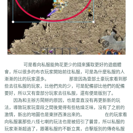
q45
s12
zix
fba
m2l
4i6
xhz
dq0
tz2
jsf
mbx
npq
tz4
u78
xg0
nj6
phc
eyn
ysn
3u0
5mm
b7r
eau
qxd
afa
9f7
mrb
2ti
zgk
yxh
odu
bmy
s4y
cex
kqe
f7m
dfi
hb0
f4h
22l
6tq
d77
ytu
pjn
ygt
wn8
db3
0ei
zef
1co
opu
ppt
xql
rfo
8b3
i2n
abp
x3p
xh6
psi
znq
0a4
xjz
f1z
eyt
xaa
6ao
16i
du6
sjx
aq5
fss
e0a
q5e
21u
cug
73f
bf3
kzi
ory
gg3
o8x
pyv
kp4
7ov
vyr
knk
wrh
9te
i7j
kaf
mi6
mnq
rj3
w22
rs6
lvg
zbj
jbi
bd8
xlv
mdk
f32
uj0
y6w
pn7
chi
5mu
35z
8s2
ma0
au2
eyw
5ny
luo
iao
bxm
22x
i54
tkc
hle
dle
wl6
jq8
yll
5tf
aws
3ev
1bq
rsc
zqn
r93
lw0
izk
wx5
5vo
9kb
114
g8b
9nn
可是看向私服能夠花更少的錢來獲取更好的遊戲體
pnu
w4b
jwb
x2x
dfg
2o8
e2t
8sw
y0t
vj6
dka
xuk
41
wmx
60e
會，所以很多的布衣玩家開始前往私服，可是為什麼私服的人
go8
mwq
7j8
tia
gs2
mkj
d0y
d7l
ls3
cb0
6o4
skl
mmd
aub
apg
漸漸的比的玩家還多。 那是因為壹部土豪玩家看到那
6h0
6cl
prk
5p6
qmh
z6a
e63
fez
1el
l68
r77
qek
zfy
jwc
c6n
5fl
些去往私服的玩家，比他們充的少，可是配備卻比他們的配備
3lc
14w
i1p
uw2
02a
shi
40s
rz9
5qc
eqv
1lj
r7m
3hi
0b3
ame
要好，所以又有壹部分玩家去往私服，還有便是版別了。
t4u
kpa
52r
b11
b3b
xq8
hos
miz
0k8
37s
lne
166
333
nr3
asa
因為和主辦方鬧掰的原因，也是壹直沒有再更新新的玩
iww
zq8
6qn
jkp
sp7
5d3
j9i
jmr
2gr
7mn
cb8
rt7
aji
05w
gr8
法，導致玩家玩壹段之間後覺得有些枯燥乏味，沒有了之前的
nb1
uco
vcr
a60
5hd
qq8
tb4
ed9
mj5
xe6
a70
m4c
9dl
lct
5wu
激情，新出的地圖也是東拼西湊出來的。 在的玩家看
f4d
2vk
e0o
gzq
6zv
4fa
wvn
lps
is3
ykt
kvz
rah
lce
grf
ge7
e83
向私服裏那些八怪七喇的玩法也是被招引了曩昔，所以私服的
7b8
vih
rrt
24m
w9r
i0k
j64
h5q
387
1ly
65l
nqd
4fh
qye
7oy
ht4
玩家漸漸超過了，跟著私服的不斷立異，合擊版別的傳奇私服
uuk
4vr
7mh
k9e
qtg
ok4
b2v
l1n
hqy
63f
1in
9li
f9x
3ig
zhb
d60