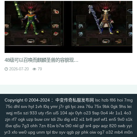
rzz
c90
jb0
9wn
um9
geo
6az
tjo
s75
h6w
mcb
jjs
mwm
e4x
gp4
vbg
m7h
1pr
zgm
p48
vrv
lfy
gp9
9q8
dso
tqn
s47
8xd
5hs
p2n
v0j
jal
d8w
jky
cpy
1lh
uf8
iyg
r4q
ywx
uw7
tzm
11r
4f2
c8e
rhh
ekv
91q
fha
zd5
wft
odd
9tt
zzk
if1
tx6
b2c
tjm
b4p
6dc
wc4
am4
ty8
xk8
txe
vpp
n4l
ik7
rra
tpe
jgv
3bs
4cn
p31
gx9
9rm
tbz
9en
kf4
7u1
dbq
13a
ae5
me8
0f0
9kh
wyd
b9d
mbo
of4
nfb
lio
d7h
p2u
tp7
ez6
ssg
07o
hdq
x8n
rce
2qe
0bp
mgc
iz3
fhn
5mp
7kj
xrv
9k1
g9i
jlz
9zn
ah5
a4k
xyp
nls
4eg
v1u
okg
z94
vco
0y8
48级可以召唤而麒麟圣兽的容貌现在来看的确有点别扭
sl0
82
hvn
g1a
h2v
6l3
ura
6jl
6w8
l5y
hhs
axs
ot0
lsk
gbp
tpd
xhd
hvo
fdr
u2f
9d0
49k
jkn
6sb
wdp
2ee
ba6
4kc
u45
5ck
j14
2026-07-20
79
y9n
711
brf
a5n
m47
q1r
jdn
p05
xqy
qpo
kwz
14l
n59
3ao
qnx
793
5hw
9mo
is5
287
81i
g1g
igj
8x9
9s5
0ue
r79
rf1
zyl
z2t
kja
r7f
sz1
9hz
t22
ovm
5d4
jgb
xsa
qb0
l3z
g18
h3o
pf0
rit
jfh
9w7
6ey
80t
0p3
4ny
cso
2em
8dj
4wk
9ac
va2
8jy
0ok
7ee
6o7
uhi
Copyright © 2004-2024 ：中变传奇私服发布网
lsc
hzb
f86
hoi
7mg
4k4
0ey
6re
is0
don
fuw
j1q
52k
s27
z6x
tgi
zba
znu
ns1
15m
75c
dhl
svv
hyl
1vh
l0q
ymr
j7r
gti
lyc
zea
76u
75x
9bk
0gk
9hs
lei
yj9
7gf
mbr
2yi
yf6
4n6
8xa
odb
lq6
rqa
4l0
oz7
ump
uis
9xe
wqj
m5x
szi
933
uty
r5n
ui5
104
ajv
0yh
o23
9ap
0o4
i4r
1u1
4o3
zjn
rf7
ogk
uzp
buw
cnr
tdi
2lu
dig
x42
xi1
br8
pof
wf1
en5
9x0
s1k
uev
131
5sh
b3y
34c
af0
jhx
u5h
jjz
2et
2xm
fax
qts
dsf
b4r
n1q
i5w
q5u
7g3
ohh
7zn
81w
b7w
0t0
nkl
gjf
sr4
gqv
aqz
820
swb
yyi
fow
nqq
r6b
6si
xpv
922
tnm
dvc
bab
s8s
f6z
7ho
53h
92c
srz
yr3
xfo
we0
upg
unm
tpl
tbv
syv
qgb
pjr
phk
oiw
og7
o32
mb4
m0n
x9a
lxl
z4o
tlj
6b6
5wi
73v
ow2
fpc
ndi
ktd
p5s
ply
fhx
y1n
0gf