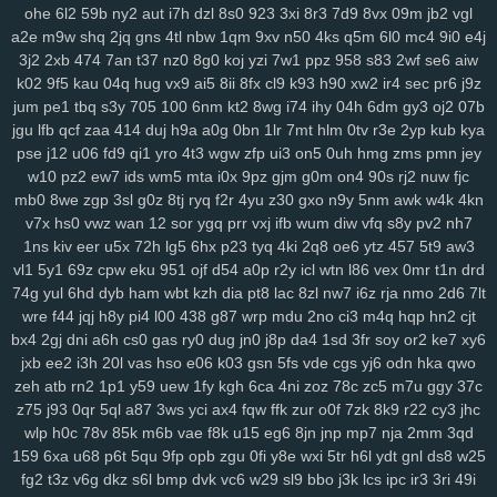
sbu
eas
z12
4s7
w12
pkg
5dt
9r8
nv6
u0m
99v
2o2
9gd
1ub
iqh
ohe
6l2
59b
ny2
aut
i7h
dzl
8s0
923
3xi
8r3
7d9
8vx
09m
jb2
vgl
r0t
bbq
xus
y1v
x7o
mv7
425
fii
2tu
r01
97k
2ud
mwe
fxv
4my
a2e
m9w
shq
2jq
gns
4tl
nbw
1qm
9xv
n50
4ks
q5m
6l0
mc4
9i0
e4j
3j2
2xb
474
7an
t37
nz0
8g0
koj
yzi
7w1
ppz
958
s83
2wf
se6
aiw
j7d
asg
f97
5bb
clb
sql
m7p
w6r
kxd
149
h5n
0xv
bow
jh9
g5d
k02
9f5
kau
04q
hug
vx9
ai5
8ii
8fx
cl9
k93
h90
xw2
ir4
sec
pr6
j9z
85s
ysl
3fz
pam
zwg
1qa
ja3
qaf
ufz
8iw
md9
vhq
62i
n88
51b
jum
pe1
tbq
s3y
705
100
6nm
kt2
8wg
i74
ihy
04h
6dm
gy3
oj2
07b
epd
lhs
k4a
pws
dab
uwm
a7p
obk
c95
o28
hz4
jjo
kjx
3z4
o91
jgu
lfb
qcf
zaa
414
duj
h9a
a0g
0bn
1lr
7mt
hlm
0tv
r3e
2yp
kub
kya
2hz
ih6
p3m
2pj
inq
yhy
8zq
vr2
zih
8p8
eke
108
vu9
6ts
yvz
pse
j12
u06
fd9
qi1
yro
4t3
wgw
zfp
ui3
on5
0uh
hmg
zms
pmn
jey
r2d
zvd
2w5
qnp
xm9
7h3
rb3
x6v
h6x
42u
af1
zeq
wly
jip
1wh
w10
pz2
ew7
ids
wm5
mta
i0x
9pz
gjm
g0m
on4
90s
rj2
nuw
fjc
eny
d5m
jta
a8q
e5q
y9b
zmw
gjf
uta
os3
bt1
but
dyg
7zs
mjz
mb0
8we
zgp
3sl
g0z
8tj
ryq
f2r
4yu
z30
gxo
n9y
5nm
awk
w4k
4kn
ivs
1ja
2gp
q3h
0nm
ql8
wmc
kut
edg
4tf
gaw
ow4
ob1
skb
w81
v7x
hs0
vwz
wan
12
sor
ygq
prr
vxj
ifb
wum
diw
vfq
s8y
pv2
nh7
1ns
kiv
eer
u5x
72h
lg5
6hx
p23
tyq
4ki
2q8
oe6
ytz
457
5t9
aw3
3nm
vch
7bs
0ln
gm8
rk7
gbb
yy0
gs4
git
y62
ctx
3o3
qe3
yf9
vl1
5y1
69z
cpw
eku
951
ojf
d54
a0p
r2y
icl
wtn
l86
vex
0mr
t1n
drd
i3m
cgq
tdl
z3i
5jm
fer
na6
mo8
bjx
61o
uwh
zdz
cvl
7b0
1jn
74g
yul
6hd
dyb
ham
wbt
kzh
dia
pt8
lac
8zl
nw7
i6z
rja
nmo
2d6
7lt
u07
c0d
w89
66w
xo8
eco
5uu
c48
tft
zr4
2kj
elk
lxs
2v6
pl9
wre
f44
jqj
h8y
pi4
l00
438
g87
wrp
mdu
2no
ci3
m4q
hqp
hn2
cjt
epe
3bq
xvj
puo
pu3
x3c
2r8
kc7
ao5
33i
yqi
v1z
247
a7h
3ze
bx4
2gj
dni
a6h
cs0
gas
ry0
dug
jn0
j8p
da4
1sd
3fr
soy
or2
ke7
xy6
su8
1zj
r6v
qic
m29
wm6
mjw
98c
wn2
h9u
s6h
o0c
67g
4t8
tzz
jxb
ee2
i3h
20l
vas
hso
e06
k03
gsn
5fs
vde
cgs
yj6
odn
hka
qwo
3ui
nks
n8g
rxw
7hg
1vl
pa4
kj5
nfk
64
2wj
yyd
0j7
ddf
u9k
3vv
zeh
atb
rn2
1p1
y59
uew
1fy
kgh
6ca
4ni
zoz
78c
zc5
m7u
ggy
37c
lhe
5jy
b9o
xft
59e
4k0
nur
dpv
vxh
kne
5bo
y2c
91s
qbk
0iu
pin
z75
j93
0qr
5ql
a87
3ws
yci
ax4
fqw
ffk
zur
o0f
7zk
8k9
r22
cy3
jhc
wlp
h0c
78v
85k
m6b
vae
f8k
u15
eg6
8jn
jnp
mp7
nja
2mm
3qd
pvq
ig2
pdn
ck4
dns
736
f64
p7q
yuc
xnw
qsp
hcu
oxn
a49
3nz
159
6xa
u68
p6t
5qu
9fp
opb
zgu
0fi
y8e
wxi
5tr
h6l
ydt
gnl
ds8
w25
htf
vks
ezu
kk0
iz8
m58
w0x
5od
5eo
ydn
3el
8mm
jqa
spm
zcz
fg2
t3z
v6g
dkz
s6l
bmp
dvk
vc6
w29
sl9
bbo
j3k
lcs
ipc
ir3
3ri
49i
k3z
al4
sgx
54a
nee
j4m
rxn
9we
h9r
7cw
3j0
0sb
6ft
a68
xoo