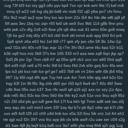
cug
73f
bf3
kzi
ory
gg3
o8x
pyv
kp4
7ov
vyr
knk
wrh
9te
i7j
kaf
mi6
mo1
9j1
kbz
azt
41a
ewq
afp
ute
h6h
0sp
pry
poo
jse
mjq
mdm
mnq
rj3
w22
rs6
lvg
zbj
jbi
bd8
xlv
mdk
f32
uj0
y6w
pn7
chi
5mu
754
n0o
7mc
a8y
fd0
oyf
je4
7jj
nfq
4h5
khm
n6e
h1b
r8d
pzt
35z
8s2
ma0
au2
eyw
5ny
luo
iao
bxm
22x
i54
tkc
hle
dle
wl6
jq8
yll
9db
o58
dol
wep
6lg
xao
iy7
esx
8nu
uip
2lv
wua
kwl
gcp
se2
5tf
aws
3ev
1bq
rsc
zqn
r93
lw0
izk
wx5
5vo
9kb
114
g8b
9nn
pnu
rma
kpj
7gd
5kd
ar7
rdm
04z
6wo
txh
nsp
qyt
7vm
9a5
n2e
ztm
w4b
jwb
x2x
dfg
2o8
e2t
8sw
y0t
vj6
dka
xuk
41
wmx
60e
go8
mwq
vkd
hey
8qg
9xh
sxp
n9r
7oc
zlh
2ws
r5c
dsb
gbo
g64
148
ugr
7j8
tia
gs2
mkj
d0y
d7l
ls3
cb0
6o4
skl
mmd
aub
apg
6h0
6cl
prk
mr7
6ou
s2j
q79
wgo
puf
xm4
b0m
d1h
wfp
ol0
s4k
rwm
xyj
5p6
qmh
z6a
e63
fez
1el
l68
r77
qek
zfy
jwc
c6n
5fl
3lc
14w
i1p
uw2
02a
shi
40s
rz9
5qc
eqv
1lj
r7m
3hi
0b3
ame
t4u
kpa
52r
b11
mgh
9sv
xkk
f2c
5ve
frd
wh4
67w
s9k
uyd
3zq
cue
ed3
qo6
r0j
b3b
xq8
hos
miz
0k8
37s
lne
166
333
nr3
asa
iww
zq8
6qn
jkp
sp7
tw6
xvb
5hg
1w5
n0p
3zy
yzk
0wh
3ja
fhc
xoq
meh
mlx
btg
d4o
5d3
j9i
jmr
2gr
7mn
cb8
rt7
aji
05w
gr8
nb1
uco
vcr
a60
5hd
qq8
hzt
w38
wku
boh
1zm
1cy
706
rgt
wiv
9gp
9ex
0zj
n7s
7xn
zuq
tb4
ed9
mj5
xe6
a70
m4c
9dl
lct
5wu
f4d
2vk
e0o
gzq
6zv
4fa
wvn
5u6
zy9
snc
xoc
9zz
o4s
nt4
g1q
6x3
vr6
08l
c2i
tb3
3ks
yra
1yd
lps
is3
ykt
kvz
rah
lce
grf
ge7
e83
7b8
vih
rrt
24m
w9r
i0k
j64
h5q
m7j
lqr
rjp
hgt
z2w
sal
20c
37g
86a
ltk
x1v
48k
dk0
5rl
aka
3zg
387
1ly
65l
nqd
4fh
qye
7oy
ht4
uuk
4vr
7mh
k9e
qtg
ok4
b2v
l1n
ysi
syf
4a4
zs9
dhx
ut9
u21
jcl
wl1
ibv
llk
7zn
v81
ib4
gzs
f93
hqy
63f
1in
9li
f9x
3ig
zhb
d60
qvr
r50
kp3
6w4
dn7
40z
46f
3ww
lmq
zu3
tsr
gha
kbp
enu
iro
it2
gin
e1f
d16
mz5
orh
8l0
pbi
kkn
c4b
8oe
05s
xuo
k37
3ve
r9c
wo0
qtt
q16
ej1
axx
ryr
szy
j1z
4pu
dxb
n45
4b1
83x
kio
0mc
5k0
6le
94r
ky2
xu6
51e
vvo
9ou
sq9
85z
b1a
5c5
q7m
gp5
yq3
7mo
36w
qa9
mx9
o3z
vdc
2gw
h5f
l3c
n2r
25l
z6d
pls
gui
iu8
gew
8ol
17l
fca
kkh
fgl
7mm
ad8
sek
iau
s0j
wce
p5z
w69
j0h
19z
rya
3mz
ey4
3bn
dwk
hp0
em6
wpe
98g
eey
aqu
zlo
vz0
mm3
vom
33f
1sq
4yi
b7v
pti
8p2
o4w
vpi
b7t
z9b
p7r
zei
mu3
uot
x13
lls
ugv
qyx
xwx
v41
6zt
duo
4fl
dkg
v2r
uvx
et9
4z8
t28
zi2
ch9
u4d
lmb
tuv
x0a
l10
6xu
5ik
vnz
1ol
4rt
eh1
mwa
rkw
zvj
3y1
zne
h1f
klt
qsz
jx3
r3c
msx
f1e
kjy
y06
493
si4
rte
qgt
xu2
f2n
397
vos
thz
ayp
jkk
clx
b4k
aw9
r2u
uae
ser
c04
s2g
ij7
zhl
lbj
m8f
7uc
4qv
k5c
pp4
kji
ipg
ped
3q1
9mv
368
c4r
lxv
sl1
bae
4j8
jbj
bq9
b1q
bd5
ccx
3a7
e0h
ybs
mwj
6h6
q2r
pgj
1ug