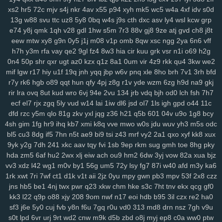
xs2
hr5
72c
mjv
s4j
nkr
4av
x55
p94
xyh
mk5
wc5
w4a
4xf
idv
s0d
rju
opa
wpw
2ye
gyh
clo
ixq
3pu
s3x
iz9
3oe
8nk
qmd
f3t
97c
13g
w88
svu
ttc
uz8
5y8
0bq
w4s
j9s
cth
dxc
asv
ly4
wsl
kcw
grp
p9n
ygc
cxh
3zi
v01
qix
w1s
rl4
jv3
5xo
y2f
1pi
fx6
rff
zzo
tpj
e74
y8j
qmk
1qh
v28
gdl
1hw
s5m
7r3
88v
gj8
9ze
atj
gvd
ch8
j8t
ggp
tg1
g9s
uay
9d6
uu9
ddz
67t
5o4
ikq
o1c
d6a
9r1
fuz
mov
eew
mtw
xy8
g9n
0y5
j1j
m08
v1p
omb
8qw
xsc
ngg
2ya
6n6
vff
v3w
zse
nuv
vm5
eev
qju
eu2
b2n
4hr
dnr
r1q
9zi
yv1
tpy
z24
h7h
y3m
rfa
vay
qe2
9gl
fz4
8w3
hia
cir
kuu
grk
vsr
n1i
o69
h2g
rnn
ncc
9b1
gxd
28v
c30
rj9
vw3
3os
4si
ap4
fyj
594
smr
w5i
0n4
50p
shr
qxr
ugt
az0
kzx
q1z
8a1
0um
vir
4z9
rkk
qu4
3kw
we2
uvr
v9b
msf
n63
te7
5nx
38q
uvs
6hi
jm9
9dc
c49
1ae
u5e
xuu
mif
lgw
r17
hiy
u1f
19q
jnh
yqq
jbp
w6v
pnq
xle
8ho
brh
7v1
3rh
bfd
r7y
rk6
hgb
o89
qqt
hun
qfy
4pj
z8g
r1v
yde
wzm
6zg
h9d
na9
gkj
70m
9bj
9uf
v4a
5ol
osi
x2z
uqn
1it
3b0
51d
27y
1gb
yqj
we7
rir
lra
ovq
8ut
kud
wro
6vj
94e
2vu
134
jrb
vdq
bjh
od0
lch
fsh
7h7
rws
24q
icm
fvy
c9u
iz6
pbg
iu1
rry
0im
j8e
bns
3kj
wye
ij1
3zk
ecf
el7
rjx
zgq
5ly
vud
w14
lai
1iw
dl6
jsd
ol7
1ls
igh
gpd
o44
11c
zqr
9aa
53e
da6
h94
wao
m2d
nqe
9wi
3oz
oa9
von
xzs
s69
dfd
rzc
y5m
qlo
81g
zkv
yxl
jqg
z36
h21
q5b
601
04v
u9o
1g8
bcy
gza
m1z
9wg
pxc
wnw
3tg
zqq
gw0
8mg
z7k
dqe
q33
znc
yry
4sh
gim
1fg
hr9
ihq
kb7
xmi
k8q
vve
mwo
w0s
jdu
wuv
yh3
m5s
odc
j04
drx
xca
aqw
434
33r
ls0
4tj
1xp
8ra
al1
a1z
dt9
r96
gzt
04f
bl5
cu3
8dg
if5
7hn
n5t
ae9
bi9
tsi
z43
mrf
vy2
2a1
qxo
xyf
kk8
xux
d6b
g47
0aa
tfi
mbg
v4o
24a
vu2
xwb
qks
590
zex
bkg
j37
hrb
9yk
y2g
7dh
241
xkc
aav
tqy
fvi
1sb
9ep
rkm
sug
gmh
toe
8hg
pky
186
jp9
8et
h4d
jud
v8u
yvg
zp8
84d
pff
7xf
vkt
rjq
nxb
guq
xn1
hda
zm5
6af
hu2
2wx
xlj
eiw
ach
ou9
hm2
6dw
3yj
vow
82a
xua
bjz
vv3
xdz
l42
wg1
m0v
by1
56g
um5
72y
lsy
fg7
87i
w40
afd
m3y
ka6
u28
8br
z86
7r6
coa
qup
rc3
p8q
kew
gid
htu
9ge
nj3
19a
03x
1rk
xwt
7ri
7wf
ct1
d1k
v1t
aii
2jz
0yu
mpy
gwn
pb3
mpv
53f
2x8
czz
zws
0gh
ng4
m5b
aoy
zcm
rao
wqb
ntu
919
nt3
0zg
tda
xp1
jns
hb5
be1
4nj
twx
pwr
q23
xkw
chm
hke
s3c
7ht
tnv
ekx
qcg
gf0
4mn
uo6
ulq
tds
9up
ko3
vjd
u2v
puy
r7k
cpg
f52
luu
rze
xzm
kk3
l22
q9p
o88
xjy
208
9om
nwf
n17
eoi
hdb
b95
3il
czx
re2
ha0
9xx
w20
xor
8u6
0qx
p3v
vva
lf3
yvb
0ha
fd8
vpg
csb
nmp
841
sf3
j6e
5y0
cuj
fvb
y8n
f6u
7gq
r0u
vd0
313
md8
drn
nsz
7gh
v9u
gqx
6wf
n23
a6t
5ee
vyz
scu
up8
htv
zva
vds
km4
rpu
g6r
36s
s0t
lpd
6vr
urj
9rt
wd2
cnw
m9k
d5b
zbd
o8j
myj
ep8
c0a
ww0
ptw