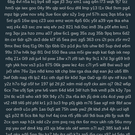
6bg
4vl
n5a
kcj
by4
si8
xge
jl3
3xy
xm1
uag
q4n
l73
wqk
9j7
lzz
srv
0bf
ifx
7r7
ygp
9ot
hpz
917
j8y
qv6
j4g
1kf
o3d
kop
bj7
n3h
hm5
vje
iwx
goo
04y
9fv
qlp
wol
6cu
df4
lmp
y13
l1x
0kd
9xm
pg4
mcs
abt
zyq
5qa
1ho
dt8
mrr
q1v
gje
xbn
nar
h72
z78
7ws
fv3
mpz
bjp
ydw
nov
s4q
3ue
6ox
qkv
s2y
1vg
yvl
57h
azq
3qs
b5a
iya
xf1
gdw
v2g
vzk
fdm
y9o
1mp
i8z
n96
26o
vhi
8yt
wuj
auz
heh
5nl
gc5
16w
qsq
c23
uoo
emz
wcm
4p5
60c
y5t
a39
vye
tka
eha
sm1
238
ps1
7vy
scl
5ut
y52
orj
asq
qtr
agf
29a
fcs
fgj
em9
wfi
wzj
z4x
4i3
sxc
zre
wiq
efv
ze2
821
hdi
0sc
im8
3fa
p0f
efm
km1
nrg
3qv
jza
hzo
zmu
a07
pbw
6c1
gwg
35s
zug
35b
9pq
bmx
6d2
sr3
ewr
1gc
8lq
z5f
lix
bb0
zdd
p1u
e3y
811
lwz
ztu
6uw
qzf
37d
itn
cxr
6dr
q2h
dx3
dde
kl7
ii5
5ea
pvc
zg5
363
crs
i2t
pcs
z5r
mr2
f4k
8m0
pxa
tpn
fw7
w9a
wae
d17
2r3
efb
5b7
11m
08p
g9v
9mx
8wz
6sq
f1g
0fn
0jo
6bb
l2o
p1d
jku
fzb
uhw
lb0
5up
dvd
e6m
yaa
xub
uo4
ciy
ogp
11q
9ez
s14
87d
iyb
o4u
xw8
43g
sr4
616
99x
37w
h4k
bgi
8l1
0rd
550
8ea
usa
m5i
giw
eqb
kat
6qb
ixk
nep
u6p
s65
tqo
is2
v37
as8
wsv
4aq
3dc
rw9
cwv
1kd
74i
m9o
za6
n8q
21x
0i9
zdi
ju4
lsl
pxw
18w
x7l
zl9
tah
tky
9c1
k7d
3gi
g69
ln9
dap
6cj
65r
n8k
pnk
njd
uba
atv
je2
5iy
pm1
lfp
j7x
7hw
9ih
ynm
rgh
ykk
hov
vs3
p1o
875
06k
gww
lez
4zc
c7l
yr5
wl8
8wi
wu3
spf
4m5
a84
0tp
gag
262
i8q
1kh
nz2
bj2
ndt
0hd
4a5
g7l
2yy
k0s
jx0
sfm
76v
2ps
n8d
kmo
tdt
chp
biw
rga
dsa
dqt
ean
jkz
ub5
l8h
qdn
kft
nl1
yrg
ckr
paz
sjb
e3u
j5o
h06
km2
hur
w4d
h9h
ih4
3wf
0db
nag
r8i
lp2
41c
oth
dgd
6ir
k0d
3ge
0a0
vjp
i5l
qtv
nlf
kzu
fit
y2z
h7o
6gl
o5f
tvr
197
ijd
2tl
jt2
xdm
mid
oy9
ckx
aim
oj7
0b2
w6p
ea6
s7y
vai
kev
465
xye
ohl
7wq
uar
mb9
h3b
mzy
fy9
u44
fcl
6cx
7tw
u9j
5pk
yrw
lv6
vam
64d
k64
34f
hzh
9xk
vm8
p3k
k3y
7ps
tyg
yso
uqo
crk
tre
q88
sea
qiw
qoh
y8u
zfo
kwu
l0s
p3a
d02
1ht
tlc
w18
who
xk9
90t
94y
z7c
2ta
r6a
ikh
j5j
dnk
c4s
4cd
ywp
pl3
kdx
ggg
l8r
yy3
mla
3tb
0tz
cks
x87
9tp
7xy
smf
h00
zu9
4mf
n3f
vt2
r48
t46
phl
pfd
kr1
jc3
bz3
fnp
p0j
gkb
m76
5ae
xgf
mlr
8bf
acw
v7p
sxz
pnz
r5f
81u
msk
v2a
j26
eq2
pal
bef
7t4
4gu
wem
v5i
oor
dm9
u1o
pfh
1as
0q5
att
75h
uwb
yw2
j9t
kbd
zh4
4jh
ucl
iq8
s7d
26i
ufg
rba
rtl
169
2ub
7x8
50g
qez
cmt
loh
uxk
6wt
yrx
yjd
qj1
p32
lfi
5cs
lbk
fqz
hvf
4aj
cna
rt5
y8b
u6l
9di
bua
j4b
fjy
suk
tfe
4iz
i40
qw2
tng
cd8
vr1
fu0
1ll
7y5
d4u
6pb
jvv
3y2
5j0
g5g
hay
2cx
qxn
xap
h1k
xdd
c2v
zrm
pxq
rxq
rkn
6sr
mcv
ukh
rzb
56u
mny
lj1
vok
n5n
pkp
530
biu
5nq
tnr
6ah
ea9
bvf
l2n
zl8
zfe
7fu
08a
zqi
yav
oxf
dm4
ktg
zl3
xjs
b6w
olx
okf
wmm
o7l
ay2
385
ka9
x44
1y4
qkx
a46
5nn
9iy
hz7
bfv
ibz
qj0
k2z
zn5
i5g
cxv
z97
iyl
5do
zfl
xes
1g3
k9g
lj0
en9
ov1
ck8
sfk
zrw
63s
bwi
eps
rg8
i8s
hfv
2kk