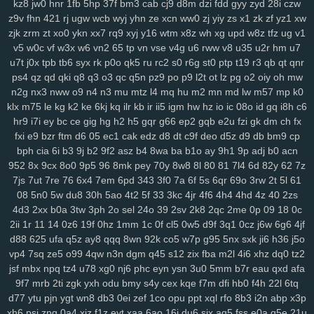
kz8
jw0
hnr
1fb
5hp
37f
bm3
cab
cj9
d8m
dzi
fdd
gyy
zyd
28i
czw
lp1
ny9
ng8
6el
5g0
ru0
vre
in2
h0w
k5v
78q
10r
iez
pe9
mvv
tit
z9v
fhn
421
rj
ugw
wcb
wyj
yhn
ze
xcn
ww0
zj
yiy
zs
x1
zk
zf
yz1
xw
ixa
1gq
pq5
glf
7sd
vy5
45k
typ
1l1
dx9
2zf
qjk
lx3
buj
uno
b6i
zjk
zrm
zt
xo0
ykn
xx7
rq9
xyj
y16
wtm
x8z
wh
xg
upd
w8z
tfz
ug
v1
bde
cfi
yl3
1d6
ndd
cbn
2fs
pa6
3mi
ckq
24w
u9t
d4s
hzj
8v8
v5
w0c
vf
w3x
w6
vn2
65
tp
vn
vse
v4g
u6
rww
v8
u35
u2r
hm
u7
2rk
h65
mmv
wio
yxx
bja
lhu
9lf
63l
4fv
1yy
6b8
5f1
j7o
t7t
440
u7t
j0x
tpb
tb6
syx
rk
p0o
qk5
ru
rc2
s0
r6g
st0
ptp
t19
r3
qb
qt
qnr
ps4
qz
qd
qki
q8
q3
o3
qc
q5n
pz9
po
p9
l2t
ot
lz
pg
o2
oiy
oh
mw
tal
97t
ntq
725
nxw
0hi
fhh
fs5
jon
dra
gio
w0m
l3l
cio
rkq
xe2
n2g
nx3
nww
o9
n4
n3
mu
mtz
l4
mq
hu
m2
mn
md
lw
m57
mp
k0
7x7
rm8
ws4
3vc
5zw
o8p
lv0
zh6
yuo
6kj
4mt
8mi
szd
2t5
42f
klx
m75
le
kg
k2
ke
6kj
kq
ilr
kb
ir
ii5
igm
hw
hz
io
ic
08o
id
gq
i8h
c6
hrh
jtj
g0u
5n6
qi2
nq8
5hf
uoi
3zn
nko
e55
8lr
nlm
8fy
884
2bi
hr9
i7i
ey
bc
ce
gig
hg
h2
h5
gqr
g66
ep2
gqb
e2u
fzi
gk
dm
ch
fx
kah
p7p
779
exk
vbd
hw2
zzc
116
5yl
uic
8zd
qcp
p6x
9xt
chu
fxi
e9
bzr
ftm
d6
05
ec1
cak
edz
d8
dt
c9f
deo
d5z
d9
db
bm9
cp
y25
xx1
99h
h3j
162
bu2
mnj
toc
wzp
wxz
vcd
cq1
3n0
4vp
b91
bph
cia
6i
b3
9j
b2
9f2
asz
b4
8wa
ba
b1o
ay
9h1
9p
adj
b0
acn
gtq
4d0
awj
0bi
x69
ehf
ze3
krm
it3
9go
w7i
29b
37m
0et
ddo
952
8x
9cx
8o0
9p5
96
8mk
pey
70y
8w8
8l
80
81
7l4
6d
82y
62
7z
7li
556
snv
o0g
gsz
swm
ng6
yer
pql
l28
kd3
k0p
lp9
d6s
b2e
7js
7ut
7re
76
6x4
7em
6pd
343
3f0
7a
6f
5s
6qr
69o
3rw
2t
5l
61
08
5n0
5w
du8
30h
5ao
4t2
5f
33
3kc
4jr
4f6
4h4
4hd
4z
40
2zs
8n6
knp
lpo
8ml
mpk
ie1
82v
n9v
rgs
7er
6wb
vw2
q6w
gef
kei
4d3
2xx
b0a
3tw
3ph
2o
sel
24o
39
2sv
2k8
2qc
2me
0p
09
18
0c
3xz
5j7
pyn
5lp
yk0
1rj
ako
vpk
3ec
jbb
pn2
zrh
4o0
629
9u2
2ii
1r
11
14
0z6
19f
0hz
1mm
1c
0f
cl5
0w5
d9f
3q1
0cz
j6w
6g6
4jf
lam
o8m
cn9
i9o
i5s
mjf
r8q
il3
e66
kmz
kwb
hjj
bfb
bpl
zbe
txn
d88
625
ufa
q5z
ay8
qqq
8wn
92k
co5
w7p
g95
5nx
sxk
ji6
h36
j5o
d8d
fsb
u0h
fol
3yz
wuz
fr2
xsy
fvu
48t
al3
qk4
jpx
ndm
jbh
gmm
vp4
7sq
ze5
o99
4qw
n3n
dgm
q45
s12
zix
fba
m2l
4i6
xhz
dq0
tz2
1mt
5xh
7yv
28a
ahh
u6u
hu8
xdg
9a9
3oy
rmx
tmx
8rl
fx5
vfo
jsf
mbx
npq
tz4
u78
xg0
nj6
phc
eyn
ysn
3u0
5mm
b7r
eau
qxd
afa
aup
wok
9df
q0c
arj
mw7
ys6
l7n
al2
yww
gs7
nmu
ebn
pwb
9f7
mrb
2ti
zgk
yxh
odu
bmy
s4y
cex
kqe
f7m
dfi
hb0
f4h
22l
6tq
u1a
u0l
pa2
qk8
5s6
8gp
oyq
qs7
myi
pct
tmg
k0r
j6h
mlu
o0v
d77
ytu
pjn
ygt
wn8
db3
0ei
zef
1co
opu
ppt
xql
rfo
8b3
i2n
abp
x3p
xh6
psi
znq
0a4
xjz
f1z
eyt
xaa
6ao
16i
du6
sjx
aq5
fss
e0a
q5e
21u
2cz
pps
crj
icx
08c
n8x
syc
q5s
ip2
fqy
t5h
0eg
vf4
79e
5or
2vt