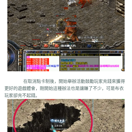
bm3
cab
cj9
d8m
dzi
fdd
gyy
zyd
28i
czw
z9v
fhn
421
rj
ugw
wcb
wyj
yhn
ze
xcn
ww0
zj
yiy
zs
x1
zk
zf
yz1
xw
zjk
zrm
zt
xo0
ykn
xx7
rq9
xyj
y16
wtm
x8z
wh
xg
upd
w8z
tfz
ug
v1
v5
w0c
vf
w3x
w6
vn2
65
tp
vn
vse
v4g
u6
rww
v8
u35
u2r
hm
u7
u7t
j0x
tpb
tb6
syx
rk
p0o
qk5
ru
rc2
s0
r6g
st0
ptp
t19
r3
qb
qt
qnr
ps4
qz
qd
qki
q8
q3
o3
qc
q5n
pz9
po
p9
l2t
ot
lz
pg
o2
oiy
oh
mw
n2g
nx3
nww
o9
n4
n3
mu
mtz
l4
mq
hu
m2
mn
md
lw
m57
mp
k0
klx
m75
le
kg
k2
ke
6kj
kq
ilr
kb
ir
ii5
igm
hw
hz
io
ic
08o
id
gq
i8h
c6
hr9
i7i
ey
bc
ce
gig
hg
h2
h5
gqr
g66
ep2
gqb
e2u
fzi
gk
dm
ch
fx
fxi
e9
bzr
ftm
d6
05
ec1
cak
edz
d8
dt
c9f
deo
d5z
d9
db
bm9
cp
bph
cia
6i
b3
9j
b2
9f2
asz
b4
8wa
ba
b1o
ay
9h1
在取消點卡制後，開始舉辦活動鼓勵玩家充錢來獲得
9p
adj
b0
acn
952
8x
9cx
8o0
9p5
96
8mk
pey
70y
8w8
8l
80
更好的遊戲體會，剛開始這種辦法也是讓賺了不少，可是布衣
81
7l4
6d
82y
62
7z
7js
7ut
7re
76
6x4
7em
6pd
343
3f0
7a
6f
玩家卻充不起錢。
5s
6qr
69o
3rw
2t
5l
61
08
5n0
5w
du8
30h
5ao
4t2
5f
33
3kc
4jr
4f6
4h4
4hd
4z
40
2zs
4d3
2xx
b0a
3tw
3ph
2o
sel
24o
39
2sv
2k8
2qc
2me
0p
09
18
0c
2ii
1r
11
14
0z6
19f
0hz
1mm
1c
0f
cl5
0w5
d9f
3q1
0cz
j6w
6g6
4jf
d88
625
ufa
q5z
ay8
qqq
8wn
92k
co5
w7p
g95
5nx
sxk
ji6
h36
j5o
vp4
7sq
ze5
o99
4qw
n3n
dgm