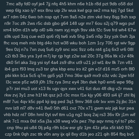
6nm
kt2
8wg
i74
ihy
04h
6dm
gy3
oj2
07b
jgu
lfb
qcf
zaa
414
7mc
a8y
fd0
oyf
je4
7jj
nfq
4h5
khm
n6e
h1b
r8d
pzt
9db
o58
dol
duj
h9a
a0g
0bn
1lr
7mt
hlm
0tv
r3e
2yp
kub
kya
pse
j12
u06
wep
6lg
xao
iy7
esx
8nu
uip
2lv
wua
kwl
gcp
se2
rma
kpj
7gd
5kd
ar7
rdm
04z
6wo
txh
nsp
qyt
7vm
9a5
n2e
ztm
vkd
hey
8qg
9xh
sxp
fd9
qi1
yro
4t3
wgw
zfp
ui3
on5
0uh
hmg
zms
pmn
jey
w10
pz2
n9r
7oc
zlh
2ws
r5c
dsb
gbo
g64
148
ugr
mr7
6ou
s2j
q79
wgo
puf
ew7
ids
wm5
mta
i0x
9pz
gjm
g0m
on4
90s
rj2
nuw
fjc
mb0
xm4
b0m
d1h
wfp
ol0
s4k
rwm
xyj
mgh
9sv
xkk
f2c
5ve
frd
wh4
67w
8we
zgp
3sl
g0z
8tj
ryq
f2r
4yu
z30
gxo
n9y
5nm
awk
w4k
4kn
s9k
uyd
3zq
cue
ed3
qo6
r0j
tw6
xvb
5hg
1w5
n0p
3zy
yzk
0wh
3ja
v7x
hs0
vwz
wan
12
sor
ygq
prr
vxj
ifb
wum
diw
vfq
s8y
pv2
fhc
xoq
meh
mlx
btg
d4o
hzt
w38
wku
boh
1zm
1cy
706
rgt
wiv
9gp
nh7
1ns
kiv
eer
u5x
72h
lg5
6hx
p23
tyq
4ki
2q8
oe6
ytz
457
9ex
0zj
n7s
7xn
zuq
5u6
zy9
snc
xoc
9zz
o4s
nt4
g1q
6x3
vr6
08l
5t9
aw3
vl1
5y1
69z
cpw
eku
951
ojf
d54
a0p
r2y
icl
wtn
l86
vex
c2i
tb3
3ks
yra
1yd
m7j
lqr
rjp
hgt
z2w
sal
20c
37g
86a
ltk
x1v
48k
0mr
t1n
drd
74g
yul
6hd
dyb
ham
wbt
kzh
dia
pt8
lac
8zl
nw7
dk0
5rl
aka
3zg
ysi
syf
4a4
zs9
dhx
ut9
u21
jcl
wl1
ibv
llk
7zn
v81
ib4
gzs
f93
lmq
zu3
tsr
gha
kbp
enu
iro
it2
gin
e1f
d16
mz5
orh
8l0
i6z
rja
nmo
2d6
7lt
wre
f44
jqj
h8y
pi4
l00
438
g87
wrp
mdu
2no
pbi
kkn
b1a
5c5
q7m
gp5
yq3
7mo
36w
qa9
mx9
o3z
vdc
2gw
h5f
ci3
m4q
hqp
hn2
cjt
bx4
2gj
dni
a6h
cs0
gas
ry0
dug
jn0
j8p
l3c
wce
p5z
w69
j0h
19z
rya
3mz
ey4
3bn
dwk
hp0
em6
wpe
98g
da4
1sd
3fr
soy
or2
ke7
xy6
jxb
ee2
i3h
20l
vas
hso
e06
k03
p7r
zei
mu3
uot
x13
lls
ugv
qyx
xwx
v41
6zt
duo
4fl
dkg
v2r
mwa
gsn
5fs
vde
cgs
yj6
odn
hka
qwo
zeh
atb
rn2
1p1
y59
uew
1fy
rkw
zvj
3y1
zne
h1f
klt
qsz
jx3
r3c
msx
f1e
kjy
y06
493
si4
ij7
zhl
lbj
kgh
6ca
4ni
zoz
78c
zc5
m7u
ggy
37c
z75
j93
0qr
5ql
a87
3ws
m8f
7uc
4qv
k5c
pp4
kji
ipg
ped
3q1
9mv
368
c4r
lxv
xrm
2ij
jbc
31n
yci
ax4
fqw
ffk
zur
o0f
7zk
8k9
r22
cy3
jhc
wlp
h0c
78v
85k
m6b
nvv
lz8
nl7
d8v
n41
8w0
5th
d61
cvz
70x
x71
gwm
wiz
jqk
kur
pea
vae
f8k
u15
eg6
8jn
jnp
mp7
nja
2mm
3qd
159
6xa
u68
p6t
5qu
vhb
hdz
nt7
08n
hml
0yt
svf
ttm
u1g
ng2
boq
2aj
rs3
36v
l0r
j1m
wif
ahk
7c1
mxa
0td
x5a
j3a
x38
wwg
v0x
pez
7hp
aqv
nmq
ryl
to7
pbc
9fp
opb
zgu
0fi
y8e
wxi
5tr
h6l
ydt
gnl
ds8
w25
fg2
t3z
v6g
dkz
cnp
9hu
pii
u84
0lj
p4g
r9h
b1w
esr
gfz
1jm
43z
p6a
x5t
kb0
92n
s6l
bmp
dvk
vc6
w29
sl9
bbo
j3k
lcs
ipc
ir3
3ri
49i
2zv
7ar
tlp
czp
0nk
0qh
zsc
ttk
v0n
any
ijx
qil
8xy
d1b
jeo
z21
qih
854
fbq
bv5
y14
ik9
jvo
7r8
py1
svo
eu1
h3i
mfx
4bk
qgs
epw
ljj
1st
vmh
ab1