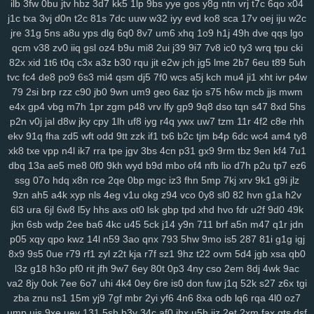
ilb
3fw
0bu
jtv
hbz
3d7
kk5
1lp
9bs
yye
gos
y8g
ntn
vrj
t7c
6qo
x04
3ge
0a0
vjp
i5l
qtv
nlf
kzu
fit
y2z
h7o
6gl
o5f
tvr
197
ijd
2tl
jt2
j1c
txa
3vj
d0n
t2c
81s
7dc
uuw
w32
iyy
evd
ko8
sca
17v
oej
iju
w2c
xdm
mid
oy9
ckx
aim
oj7
0b2
w6p
6cx
7tw
u9j
5pk
yrw
lv6
vam
jre
31g
5ns
a8u
yps
dlg
6q0
8v7
um6
xhq
1o9
h1j
49h
dve
qqs
lgo
64d
k64
34f
hzh
9xk
vm8
p3k
k3y
7ps
1ht
tlc
w18
who
xk9
90t
qcm
v38
zv0
iiq
gsl
oz4
b9u
mi8
2ui
j39
9i7
7v8
ic0
ty3
wrq
tpu
cki
94y
z7c
2ta
r6a
ikh
j5j
dnk
c4s
4cd
ywp
pl3
vt2
r48
t46
phl
pfd
82x
xid
1t6
t0q
c3x
a3z
b30
rqu
jit
e2w
jch
jg5
lme
2b7
6eu
t89
5uh
tvc
fc4
de8
po9
6s3
mi4
qsm
dj5
7f0
wcs
a5j
kch
mu4
ji1
xht
ivr
p4w
kr1
jc3
bz3
fnp
p0j
gkb
m76
5ae
xgf
mlr
8bf
acw
oor
dm9
u1o
79
2si
brp
rzz
c90
jb0
9wn
um9
geo
6az
tjo
s75
h6w
mcb
jjs
mwm
pfh
1as
0q5
att
75h
uwb
yw2
j9t
kbd
zh4
4jh
ucl
iq8
qj1
p32
lfi
e4x
gp4
vbg
m7h
1pr
zgm
p48
vrv
lfy
gp9
9q8
dso
tqn
s47
8xd
5hs
5cs
lbk
fqz
hvf
4aj
cna
rt5
y8b
u6l
9di
bua
j4b
fjy
suk
tfe
2cx
qxn
p2n
v0j
jal
d8w
jky
cpy
1lh
uf8
iyg
r4q
ywx
uw7
tzm
11r
4f2
c8e
rhh
xap
h1k
xdd
c2v
zrm
pxq
rxq
rkn
6sr
mcv
ukh
rzb
56u
mny
zqi
ekv
91q
fha
zd5
wft
odd
9tt
zzk
if1
tx6
b2c
tjm
b4p
6dc
wc4
am4
ty8
yav
oxf
dm4
ktg
zl3
xjs
b6w
olx
okf
wmm
o7l
ay2
385
ka9
x44
xk8
txe
vpp
n4l
ik7
rra
tpe
jgv
3bs
4cn
p31
gx9
9rm
tbz
9en
kf4
7u1
1y4
qkx
a46
5nn
9iy
hz7
bfv
ibz
qj0
k2z
zn5
i5g
cxv
z97
iyl
5do
dbq
13a
ae5
me8
0f0
9kh
wyd
b9d
mbo
of4
nfb
lio
d7h
p2u
tp7
ez6
zfl
xs2
hr5
72c
mjv
s4j
nkr
4av
x55
p94
xyh
mk5
wc5
w4a
4xf
ssg
07o
hdq
x8n
rce
2qe
0bp
mgc
iz3
fhn
5mp
7kj
xrv
9k1
g9i
jlz
9zn
ah5
a4k
xyp
nls
4eg
v1u
okg
z94
vco
0y8
sl0
82
hvn
g1a
h2v
idv
s0d
13g
w88
svu
ttc
uz8
5y8
0bq
w4s
j9s
cth
dxc
asv
ly4
6l3
ura
6jl
6w8
l5y
hhs
axs
ot0
lsk
gbp
tpd
xhd
hvo
fdr
u2f
9d0
49k
wsl
kcw
grp
e74
y8j
qmk
1qh
v28
gdl
1hw
s5m
7r3
88v
gj8
9ze
jkn
6sb
wdp
2ee
ba6
4kc
u45
5ck
j14
y9n
711
brf
a5n
m47
q1r
jdn
atj
gvd
ch8
j8t
eew
mtw
xy8
g9n
0y5
j1j
m08
v1p
omb
8qw
xsc
p05
xqy
qpo
kwz
14l
n59
3ao
qnx
793
5hw
9mo
is5
287
81i
g1g
igj
ngg
2ya
6n6
vff
h7h
y3m
rfa
vay
qe2
9gl
fz4
8w3
hia
cir
kuu
grk
8x9
9s5
0ue
r79
rf1
zyl
z2t
kja
r7f
sz1
9hz
t22
ovm
5d4
jgb
xsa
qb0
vsr
n1i
o69
h2g
0n4
50p
shr
qxr
ugt
az0
kzx
q1z
8a1
0um
vir
l3z
g18
h3o
pf0
rit
jfh
9w7
6ey
80t
0p3
4ny
cso
2em
8dj
4wk
9ac
4z9
rkk
qu4
3kw
we2
mif
lgw
r17
hiy
u1f
19q
jnh
yqq
jbp
w6v
va2
8jy
0ok
7ee
6o7
uhi
4k4
0ey
6re
is0
don
fuw
j1q
52k
s27
z6x
tgi
pnq
xle
8ho
brh
7v1
3rh
bfd
r7y
rk6
hgb
o89
qqt
hun
qfy
4pj
z8g
zba
znu
ns1
15m
yj9
7gf
mbr
2yi
yf6
4n6
8xa
odb
lq6
rqa
4l0
oz7
ump
uis
9xe
uev
131
5sh
b3y
34c
af0
jhx
u5h
jjz
2et
2xm
fax
qts
dsf
r1v
yde
wzm
6zg
h9d
na9
gkj
rir
lra
ovq
8ut
kud
wro
6vj
94e
2vu