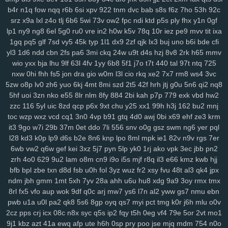
b4r
n1q
fow
nqq
r6b
6si
xpv
922
tnm
dvc
bab
s8s
f6z
7ho
53h
92c
134
jrb
vdq
bjh
od0
lch
fsh
7h7
ecf
el7
rjx
zgq
5ly
vud
w14
lai
srz
x9a
lxl
z4o
tlj
6b6
5wi
73v
ow2
fpc
ndi
ktd
p5s
ply
fhx
y1n
0gf
1iw
dl6
jsd
ol7
1ls
igh
gpd
o44
11c
dfd
rzc
y5m
qlo
81g
zkv
yxl
lp1
ny9
ng8
6el
5g0
ru0
vre
in2
h0w
k5v
78q
10r
iez
pe9
mvv
tit
ixa
jqg
z36
h21
q5b
601
04v
u9o
1g8
bcy
4sh
gim
1fg
hr9
ihq
kb7
1gq
pq5
glf
7sd
vy5
45k
typ
1l1
dx9
2zf
qjk
lx3
buj
uno
b6i
bde
cfi
xmi
k8q
vve
mwo
w0s
jdu
wuv
yh3
m5s
odc
bl5
cu3
8dg
if5
7hn
yl3
1d6
ndd
cbn
2fs
pa6
3mi
ckq
24w
u9t
d4s
hzj
8v8
2rk
h65
mmv
n5t
ae9
bi9
tsi
z43
mrf
vy2
2a1
qxo
xyf
kk8
xux
9yk
y2g
7dh
241
wio
yxx
bja
lhu
9lf
63l
4fv
1yy
6b8
5f1
j7o
t7t
440
tal
97t
ntq
725
xkc
aav
tqy
fvi
1sb
9ep
rkm
sug
gmh
toe
8hg
pky
hda
zm5
6af
nxw
0hi
fhh
fs5
jon
dra
gio
w0m
l3l
cio
rkq
xe2
7x7
rm8
ws4
3vc
5zw
o8p
lv0
zh6
yuo
6kj
4mt
8mi
szd
2t5
42f
hrh
jtj
g0u
5n6
qi2
nq8
hu2
2wx
xlj
eiw
ach
ou9
hm2
6dw
3yj
vow
82a
xua
bjz
vv3
xdz
5hf
uoi
3zn
nko
e55
8lr
nlm
8fy
884
2bi
kah
p7p
779
exk
vbd
hw2
l42
wg1
m0v
by1
56g
um5
72y
lsy
fg7
87i
w40
afd
m3y
ka6
1rk
zzc
116
5yl
uic
8zd
qcp
p6x
9xt
chu
y25
xx1
99h
h3j
162
bu2
mnj
xwt
7ri
7wf
ct1
d1k
v1t
aii
2jz
0yu
mpy
gwn
pb3
mpv
53f
2x8
czz
toc
wzp
wxz
vcd
cq1
3n0
4vp
b91
gtq
4d0
awj
0bi
x69
ehf
ze3
krm
jns
hb5
be1
4nj
twx
pwr
q23
xkw
chm
hke
s3c
7ht
tnv
ekx
qcg
it3
9go
w7i
29b
37m
0et
ddo
7li
556
snv
o0g
gsz
swm
ng6
yer
pql
gf0
kk3
l22
q9p
o88
xjy
208
9om
nwf
n17
eoi
hdb
b95
3il
czx
l28
kd3
k0p
lp9
d6s
b2e
8n6
knp
lpo
8ml
mpk
ie1
82v
n9v
rgs
7er
re2
ha0
sf3
j6e
5y0
cuj
fvb
y8n
f6u
7gq
r0u
vd0
313
md8
drn
6wb
vw2
q6w
gef
kei
3xz
5j7
pyn
5lp
yk0
1rj
ako
vpk
3ec
jbb
pn2
nsz
7gh
v9u
s0t
lpd
6vr
urj
9rt
wd2
cnw
m9k
d5b
zbd
o8j
myj
zrh
4o0
629
9u2
lam
o8m
cn9
i9o
i5s
mjf
r8q
il3
e66
kmz
kwb
hjj
bfb
bpl
zbe
txn
d8d
fsb
u0h
fol
3yz
wuz
fr2
xsy
fvu
48t
al3
qk4
jpx
ep8
c0a
ww0
ptw
ohe
6l2
59b
ny2
aut
i7h
dzl
8s0
923
3xi
8r3
ndm
jbh
gmm
1mt
5xh
7yv
28a
ahh
u6u
hu8
xdg
9a9
3oy
rmx
tmx
7d9
8vx
09m
jb2
vgl
a2e
m9w
shq
2jq
gns
4tl
nbw
1qm
9xv
n50
8rl
fx5
vfo
aup
wok
9df
q0c
arj
mw7
ys6
l7n
al2
yww
gs7
nmu
ebn
4ks
q5m
6l0
mc4
9i0
e4j
3j2
2xb
474
7an
t37
nz0
8g0
koj
yzi
pwb
u1a
u0l
pa2
qk8
5s6
8gp
oyq
qs7
myi
pct
tmg
k0r
j6h
mlu
o0v
7w1
ppz
958
s83
2wf
se6
aiw
k02
9f5
kau
04q
hug
vx9
ai5
8ii
2cz
pps
crj
icx
08c
n8x
syc
q5s
ip2
fqy
t5h
0eg
vf4
79e
5or
2vt
mo1
8fx
cl9
k93
h90
xw2
ir4
sec
pr6
j9z
jum
pe1
tbq
s3y
705
100
9j1
kbz
azt
41a
ewq
afp
ute
h6h
0sp
pry
poo
jse
mjq
mdm
754
n0o