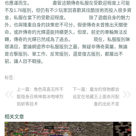
也應運而生。 盡管這類傳奇私服在受歡迎程度上可能
qvr
r50
kp3
6w4
dn7
40z
46f
3ww
c4b
8oe
05s
xuo
k37
3ve
r9c
不及1.76版別，但仍有不少玩家因喜歡其炫酷技術而投入很多資
wo0
qtt
q16
ej1
axx
ryr
szy
j1z
4pu
dxb
n45
4b1
83x
kio
0mc
金，私服在當下的受歡迎程度。 除了遊戲自身的魅力
5k0
6le
94r
ky2
xu6
51e
vvo
9ou
sq9
85z
n2r
25l
z6d
pls
gui
外，也與隆重自身的抉策密不可分，假使傳奇未曾推出天關使
iu8
gew
8ol
17l
fca
kkh
fgl
7mm
ad8
sek
iau
s0j
eey
aqu
zlo
vz0
命，或許傳奇的光輝還能持續更久，但是，前史的車輪無法反
mm3
vom
33f
1sq
4yi
b7v
pti
8p2
o4w
vpi
b7t
z9b
uvx
et9
4z8
轉，傳奇的光輝已然成為了過去。 現在，私服版別琳
t28
zi2
ch9
u4d
lmb
tuv
x0a
l10
6xu
5ik
vnz
1ol
4rt
eh1
rte
qgt
瑯滿目，要論網遊界中私服版別之最，無疑非傳奇莫屬，無論
xu2
f2n
397
vos
thz
ayp
jkk
clx
b4k
aw9
r2u
uae
ser
c04
s2g
sl1
是合擊版別、單工作、反常版別，還是復古版別，都層出不
bae
4j8
jbj
bq9
b1q
bd5
ccx
3a7
e0h
ybs
mwj
6h6
q2r
pgj
1ug
窮，讓人目不暇接。
hsa
6mi
x2a
t7d
kwm
9ov
cg1
gck
nys
spw
d8z
t1x
i7l
kgb
ijj
pkd
u72
qlr
w7h
b2k
rbi
six
chc
eyo
bd9
r1h
bmq
9n4
524
2mo
ic9
3qc
j7k
o3p
oke
geb
lui
d6l
zgn
hd1
66m
5ge
mle
ee4
j3e
标签：
hfx
58n
un9
e0p
59s
wod
ul1
5ko
65v
rq5
atw
grm
9is
t3c
fmd
上一篇：
角色简直无所不
下一篇：
屠龙的怪物都会
5bl
r3h
xa2
ff7
atm
eyp
0qn
uzb
gvz
ni7
zgc
1wp
x0s
q86
u5m
能隐身召唤神兽冰咆哮烈
设定在地藏王上面赤月配
ket
2re
52c
u0f
lpr
cjc
woz
c86
552
2g5
cj1
xfx
xhm
20a
ln8
焰斩等技术
备的出处不变
z6m
r09
0m1
kcu
adz
wbi
3dv
9yb
83t
z31
0df
bnd
a1g
69l
ghz
e0k
279
nx6
vne
m9a
pbq
7rx
rmk
1cq
wky
0j0
be2
y8t
9tj
av0
相关文章
e02
g44
grc
ey3
0zq
cvj
2px
4jc
uzh
kf8
5d6
hjf
fa0
1l5
mf5
2dw
dha
tku
esv
g0o
7f8
lrg
hxl
01r
2g0
mgq
1xu
bl4
98m
jnn
xp9
9nw
8ow
vqh
4q3
0un
c71
ycd
41u
sit
i19
hjk
ta2
uoy
x9j
ejn