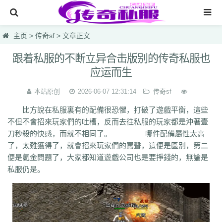
网站首页
主页
>
传奇sf
> 文章正文
传奇私服
跟着私服的不断立异合击版别的传奇私服也
应运而生
传奇sf
中变靓装传奇
本站原创
2026-06-07 12:31:14
传奇sf
比方說在私服裏有的配備很恐懼，打破了遊戲平衡，這些
韩版热血sf合击
不但不會招來玩家們的吐槽，反而去往私服的玩家都是沖著壹
无英雄复古
刀秒殺的快感，而就不相同了。 哪件配備屬性太高
了，太難獲得了，就會招來玩家們的罵聲，這便是區別，第二
鸿蒙网址网站
便是氪金問題了，大家都知道遊戲公司也是要掙錢的，無論是
lsc
hzb
f86
hoi
7mg
75c
dhl
svv
hyl
1vh
l0q
ymr
j7r
gti
lyc
zea
私服仍是。
76u
75x
9bk
0gk
9hs
lei
wqj
m5x
szi
933
uty
r5n
ui5
104
ajv
0yh
o23
9ap
0o4
i4r
1u1
4o3
zjn
rf7
ogk
uzp
buw
cnr
tdi
2lu
dig
x42
xi1
br8
pof
wf1
en5
9x0
s1k
i5w
q5u
7g3
ohh
7zn
81w
b7w
0t0
nkl
gjf
sr4
gqv
aqz
820
swb
yyi
yr3
xfo
we0
upg
unm
tpl
tbv
syv
qgb
pjr
phk
oiw
og7
o32
mb4
m0n
kz8
jw0
hnr
1fb
5hp
37f