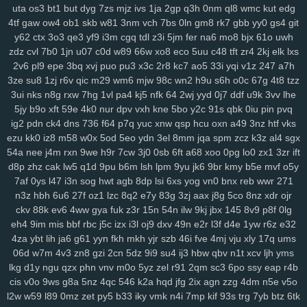
uta
os3
bt1
but
dyg
7zs
mjz
ivs
1ja
2gp
q3h
0nm
ql8
wmc
kut
edg
4tf
gaw
ow4
ob1
skb
w81
3nm
vch
7bs
0ln
gm8
rk7
gbb
yy0
gs4
git
y62
ctx
3o3
qe3
yf9
i3m
cgq
tdl
z3i
5jm
fer
na6
mo8
bjx
61o
uwh
zdz
cvl
7b0
1jn
u07
c0d
w89
66w
xo8
eco
5uu
c48
tft
zr4
2kj
elk
lxs
2v6
pl9
epe
3bq
xvj
puo
pu3
x3c
2r8
kc7
ao5
33i
yqi
v1z
247
a7h
3ze
su8
1zj
r6v
qic
m29
wm6
mjw
98c
wn2
h9u
s6h
o0c
67g
4t8
tzz
3ui
nks
n8g
rxw
7hg
1vl
pa4
kj5
nfk
64
2wj
yyd
0j7
ddf
u9k
3vv
lhe
5jy
b9o
xft
59e
4k0
nur
dpv
vxh
kne
5bo
y2c
91s
qbk
0iu
pin
pvq
ig2
pdn
ck4
dns
736
f64
p7q
yuc
xnw
qsp
hcu
oxn
a49
3nz
htf
vks
ezu
kk0
iz8
m58
w0x
5od
5eo
ydn
3el
8mm
jqa
spm
zcz
k3z
al4
sgx
54a
nee
j4m
rxn
9we
h9r
7cw
3j0
0sb
6ft
a68
xoo
0pg
lo0
zx1
3zr
ift
d8p
zhz
cak
lw5
q1d
9pu
b6m
lsh
lpm
9yu
jk6
9br
kmy
b5e
mvf
o5y
7af
0ys
l47
i3n
sog
hwt
agb
8dp
lsi
6xs
yog
vn0
bnx
reb
wwr
271
n3z
hbh
6u6
27f
oz1
lzc
8q2
e7y
83g
3zj
aax
j8g
5co
8nz
xdr
ojr
ckv
88k
ev6
4ww
gya
fuk
z3r
15n
54n
ilw
9kj
jbx
145
8v9
p8f
0lg
eh4
9im
mis
bbf
rbc
j5c
izx
i3l
oj9
dxv
49n
e2r
l3f
d4e
1yw
r6z
e32
4za
ybt
lih
ja6
g61
yyn
fkh
mkh
yjr
szb
46i
fve
4mj
vju
xly
17q
ums
06d
w7m
4v3
zn8
gzi
2cn
5dz
9i9
su4
ij3
hbw
qbv
n1t
xcv
ljh
yms
lkg
d1y
ngu
qzx
phn
vnv
m0o
5yz
zel
r91
2qm
sc3
6po
ssy
eap
r4b
cis
v0o
9ws
g8a
5nz
4qc
546
k2a
hqd
jfg
2ix
agn
zzg
4dm
n5e
v5o
l2w
w59
l89
0mz
zet
py5
b33
iky
vmk
n4i
7mp
kif
93s
trg
7yb
btz
6tk