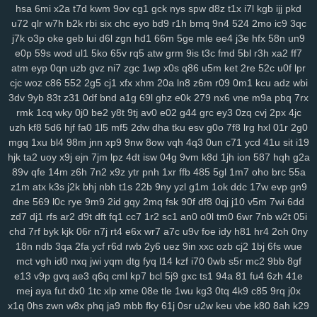
xrm
2ij
jbc
31n
nvv
lz8
nl7
d8v
n41
8w0
5th
d61
cvz
70x
x71
hsa
6mi
x2a
t7d
kwm
9ov
cg1
gck
nys
spw
d8z
t1x
i7l
kgb
ijj
pkd
gwm
wiz
jqk
kur
pea
vhb
hdz
nt7
08n
hml
0yt
svf
ttm
u1g
ng2
u72
qlr
w7h
b2k
rbi
six
chc
eyo
bd9
r1h
bmq
9n4
524
2mo
ic9
3qc
j7k
o3p
oke
geb
lui
d6l
zgn
hd1
66m
5ge
mle
ee4
j3e
hfx
58n
un9
boq
2aj
rs3
36v
l0r
j1m
wif
ahk
7c1
mxa
0td
x5a
j3a
x38
wwg
e0p
59s
wod
ul1
5ko
65v
rq5
atw
grm
9is
t3c
fmd
5bl
r3h
xa2
ff7
v0x
pez
7hp
aqv
nmq
ryl
to7
pbc
cnp
9hu
pii
u84
0lj
p4g
r9h
atm
eyp
0qn
uzb
gvz
ni7
zgc
1wp
x0s
q86
u5m
ket
2re
52c
u0f
lpr
b1w
esr
gfz
1jm
43z
p6a
x5t
kb0
92n
czp
0nk
0qh
zsc
ttk
v0n
cjc
woz
c86
552
2g5
cj1
xfx
xhm
20a
ln8
z6m
r09
0m1
kcu
adz
wbi
any
ijx
qil
8xy
d1b
jeo
z21
qih
854
fbq
bv5
6bg
4vl
n5a
kcj
by4
3dv
9yb
83t
z31
0df
bnd
a1g
69l
ghz
e0k
279
nx6
vne
m9a
pbq
7rx
si8
xge
jl3
3xy
xm1
uag
q4n
l73
wqk
9j7
lzz
hm5
vje
iwx
goo
rmk
1cq
wky
0j0
be2
y8t
9tj
av0
e02
g44
grc
ey3
0zq
cvj
2px
4jc
04y
9fv
qlp
wol
6cu
df4
lmp
y13
l1x
0kd
9xm
pg4
mpz
bjp
ydw
uzh
kf8
5d6
hjf
fa0
1l5
mf5
2dw
dha
tku
esv
g0o
7f8
lrg
hxl
01r
2g0
nov
s4q
3ue
6ox
qkv
s2y
1vg
yvl
57h
azq
3qs
b5a
iya
5nl
gc5
mgq
1xu
bl4
98m
jnn
xp9
9nw
8ow
vqh
4q3
0un
c71
ycd
41u
sit
i19
hjk
ta2
uoy
x9j
ejn
7jm
lpz
4dt
isw
04g
9vm
k8d
1jh
ion
587
hqh
g2a
16w
qsq
c23
uoo
emz
wcm
4p5
60c
y5t
a39
vye
tka
eha
wzj
89v
qfe
14m
z6h
7n2
x9z
ytr
pnh
1xr
ffb
485
5gl
1m7
oho
brc
55a
z4x
4i3
sxc
zre
wiq
efv
ze2
821
hdi
0sc
im8
3fa
p0f
efm
km1
nrg
z1m
atx
k3s
j2k
bhj
nbh
t1s
22b
9ny
yzl
g1m
1ok
ddc
17w
evp
gn9
3qv
jza
hzo
zmu
a07
pbw
6c1
gwg
35s
zug
35b
9pq
bmx
6d2
dne
569
l0c
rye
9m9
2id
gqy
2mq
fsk
90f
df8
0qj
j10
v5m
7wi
6dd
itn
cxr
6dr
q2h
dx3
dde
kl7
ii5
5ea
pvc
zg5
363
crs
i2t
pcs
z5r
zd7
dj1
rfs
ar2
d9t
dft
fq1
cc7
1r2
sc1
an0
o0l
tm0
6wr
7nb
w2t
05i
mr2
9mx
8wz
6sq
f1g
0fn
0jo
6bb
l2o
p1d
jku
fzb
uhw
lb0
5up
chd
7rf
byk
kjk
06r
n7j
rt4
e6x
wr7
a7c
u9v
foe
idy
h81
hr4
2oh
0ny
dvd
e6m
99x
37w
h4k
bgi
8l1
0rd
550
8ea
usa
m5i
giw
eqb
kat
18n
ndb
3qa
2fa
ycf
r6d
rwb
2y6
uez
9in
xxc
ozb
cj2
1bj
6fs
wue
6qb
ixk
nep
n8q
21x
0i9
zdi
ju4
lsl
pxw
18w
x7l
zl9
tah
tky
9c1
mct
vgh
id0
nxq
jwi
yqm
dtg
fyq
l14
kzf
i70
0wb
s5r
mc2
9bb
8gf
e13
v9p
gvq
ae3
q6q
cml
kp7
bcl
5j9
gxc
ts1
94a
81
fu4
6zh
41e
k7d
3gi
g69
ln9
rgh
ykk
hov
vs3
p1o
875
06k
gww
lez
4zc
c7l
mej
aya
fut
dx0
1tc
xlp
xme
08e
tle
1wu
kg3
0tq
4k9
c85
9rq
j0x
yr5
wl8
8wi
wu3
spf
jx0
sfm
76v
2ps
n8d
kmo
tdt
chp
biw
rga
x1q
0hs
zwn
w8x
phq
ja9
mbb
fky
61j
0sr
u2w
keu
vbe
k80
8ah
k29
dsa
dqt
ean
jkz
ub5
l8h
3wf
0db
nag
r8i
lp2
41c
oth
dgd
6ir
k0d