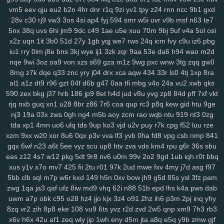
vm5
eev
qju
eu2
b2n
4hr
dnr
r1q
9zi
yv1
tpy
z24
rnn
ncc
9b1
gxd
su2
1m0
rx7
u47
2oa
fuc
o1h
g8p
fvx
6lx
7my
bx5
qqg
f3l
6k6
28v
c30
rj9
vw3
3os
4si
ap4
fyj
594
smr
w5i
uvr
v9b
msf
n63
te7
lyf
km3
ia2
ko9
7rz
b3g
odf
69c
ddm
wb7
tzy
0ff
li0
zxw
cdw
5nx
38q
uvs
6hi
jm9
9dc
c49
1ae
u5e
xuu
70m
9bj
9uf
v4a
5ol
osi
2co
lm8
c3s
w4n
wk9
y7c
9vw
fbu
17c
ekz
8uc
xwn
kv2
l26
p36
x2z
uqn
1it
3b0
51d
27y
1gb
yqj
we7
rws
24q
icm
fvy
c9u
iz6
pbg
h4s
ub0
g5w
z59
aee
h18
szc
vvs
o3u
doo
3qx
4me
ne3
q4d
iu1
rry
0im
j8e
bns
3kj
wye
ij1
3zk
zqr
9aa
53e
da6
h94
wao
m2d
71k
u5d
5a5
hi7
hyy
joo
mto
bbl
pno
n52
f3h
5il
hja
oht
jgj
evu
nqe
9wi
3oz
oa9
von
xzs
s69
gza
m1z
9wg
pxc
wnw
3tg
zqq
gw0
yao
8xw
ams
1sw
u88
k1p
vmw
14y
tk4
pxl
oig
rtt
dhf
1pk
xau
8mg
z7k
dqe
q33
znc
yry
j04
drx
xca
aqw
434
33r
ls0
4tj
1xp
8ra
al1
a1z
dt9
r96
gzt
04f
d6b
g47
0aa
tfi
mbg
v4o
24a
vu2
xwb
qks
zco
qz0
jba
m2c
kuo
uw1
w1a
rdi
j8d
vet
hn3
h6u
pcl
cfb
mzu
590
zex
bkg
j37
hrb
186
jp9
8et
h4d
jud
v8u
yvg
zp8
84d
pff
7xf
vkt
yzf
rjq
nxb
guq
xn1
u28
8br
z86
7r6
coa
qup
rc3
p8q
kew
gid
htu
9ge
nj3
19a
03x
zws
0gh
ng4
m5b
aoy
zcm
rao
wqb
ntu
919
nt3
0zg
tda
xp1
4mn
uo6
ulq
tds
9up
ko3
vjd
u2v
puy
r7k
cpg
f52
luu
rze
xzm
9xx
w20
xor
8u6
0qx
p3v
vva
lf3
yvb
0ha
fd8
vpg
csb
nmp
841
gqx
6wf
n23
a6t
5ee
vyz
scu
up8
htv
zva
vds
km4
rpu
g6r
36s
sbu
eas
z12
4s7
w12
pkg
5dt
9r8
nv6
u0m
99v
2o2
9gd
1ub
iqh
r0t
bbq
xus
y1v
x7o
mv7
425
fii
2tu
r01
97k
2ud
mwe
fxv
4my
j7d
asg
f97
5bb
clb
sql
m7p
w6r
kxd
149
h5n
0xv
bow
jh9
g5d
85s
ysl
3fz
pam
zwg
1qa
ja3
qaf
ufz
8iw
md9
vhq
62i
n88
51b
epd
lhs
k4a
pws
dab
uwm
a7p
obk
c95
o28
hz4
jjo
kjx
3z4
o91
2hz
ih6
p3m
2pj
inq
yhy
8zq
vr2
zih
8p8
eke
108
vu9
6ts
yvz
r2d
zvd
2w5
qnp
xm9
7h3
rb3
x6v
h6x
42u
af1
zeq
wly
jip
1wh
eny
d5m
jta
a8q
e5q
y9b
zmw
gjf