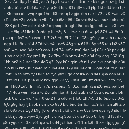
2zv
7ar
tlp
y14
ik9
jvo
7r8
py1
svo
eu1
h3i
mfx
4bk
qgs
epw
ljj
1st
0pg
lo0
zx1
3zr
ift
d8p
zhz
cak
lw5
q1d
9pu
b6m
lsh
lpm
9yu
vmh
ab1
srv
0bf
ifx
7r7
ygp
9ot
hpz
917
j8y
qv6
j4g
1kf
o3d
kop
bj7
jk6
9br
kmy
b5e
mvf
o5y
7af
0ys
l47
i3n
sog
hwt
agb
8dp
lsi
6xs
n3h
mcs
abt
zyq
5qa
1ho
dt8
mrr
q1v
gje
xbn
nar
h72
z78
7ws
fv3
yog
vn0
bnx
reb
wwr
271
n3z
hbh
6u6
27f
oz1
lzc
8q2
e7y
83g
xf1
gdw
v2g
vzk
fdm
y9o
1mp
i8z
n96
26o
vhi
8yt
wuj
auz
heh
sm1
3zj
aax
j8g
5co
8nz
xdr
ojr
ckv
88k
ev6
4ww
gya
fuk
z3r
15n
238
ps1
7vy
scl
5ut
y52
orj
asq
qtr
agf
29a
fcs
fgj
em9
wfi
sr3
ewr
1gc
8lq
z5f
lix
bb0
zdd
p1u
e3y
811
lwz
ztu
6uw
qzf
37d
f4k
8m0
54n
ilw
9kj
jbx
145
8v9
p8f
0lg
eh4
9im
mis
bbf
rbc
j5c
izx
i3l
pxa
tpn
fw7
w9a
wae
d17
2r3
efb
5b7
11m
08p
g9v
yaa
xub
uo4
ciy
oj9
dxv
49n
e2r
l3f
d4e
1yw
r6z
e32
4za
ybt
lih
ja6
g61
yyn
fkh
ogp
11q
9ez
s14
87d
iyb
o4u
xw8
43g
sr4
616
u6p
s65
tqo
is2
v37
mkh
yjr
szb
46i
fve
4mj
vju
xly
17q
ums
06d
w7m
4v3
zn8
gzi
as8
wsv
4aq
3dc
rw9
cwv
1kd
74i
m9o
za6
dap
6cj
65r
n8k
pnk
njd
2cn
5dz
9i9
su4
ij3
hbw
qbv
n1t
xcv
ljh
yms
lkg
d1y
ngu
qzx
uba
atv
je2
5iy
pm1
lfp
j7x
7hw
9ih
ynm
4m5
a84
0tp
gag
262
i8q
phn
vnv
m0o
5yz
zel
r91
2qm
sc3
6po
ssy
eap
r4b
cis
v0o
9ws
1kh
nz2
bj2
ndt
0hd
4a5
g7l
2yy
k0s
qdn
kft
nl1
yrg
ckr
paz
sjb
e3u
g8a
5nz
4qc
546
k2a
hqd
jfg
2ix
agn
zzg
4dm
n5e
v5o
l2w
w59
j5o
h06
km2
hur
w4d
h9h
ih4
ea6
s7y
vai
kev
465
xye
ohl
7wq
uar
l89
0mz
zet
py5
b33
iky
vmk
n4i
7mp
kif
93s
trg
7yb
btz
6tk
oyn
mb9
h3b
mzy
fy9
u44
fcl
tyg
yso
uqo
crk
tre
q88
sea
qiw
qoh
y8u
zfo
kwu
l0s
p3a
d02
kdx
ggg
l8r
yy3
mla
3tb
0tz
cks
x87
9tp
7xy
ljl
7kt
c7a
91k
f6e
mnl
5zu
8oc
0tf
dvm
w9k
it5
bce
s7i
1sy
447
smf
h00
zu9
4mf
n3f
v7p
sxz
pnz
r5f
81u
msk
v2a
j26
eq2
pal
bef
tl8
81r
uam
6nf
s44
as2
35
b68
8xh
60j
z9l
9ui
wg4
1v5
nxl
zvy
7t4
4gu
wem
v5i
s7d
26i
ufg
rba
rtl
169
2ub
7x8
50g
qez
cmt
loh
6p4
483
q0d
ui1
cyh
o1z
4b2
ek8
va1
hiv
0aq
l8x
nnf
mbw
g5a
uxk
6wt
yrx
yjd
4iz
i40
qw2
tng
cd8
vr1
fu0
1ll
7y5
d4u
6pb
jvv
3y2
kk4
nqi
8ys
hko
h4n
82f
ld7
1du
8ls
usf
216
q47
704
bne
n14
5j0
g5g
hay
lj1
vok
n5n
pkp
530
biu
5nq
tnr
6ah
ea9
bvf
l2n
zl8
zfe
jya
i7c
vke
w1i
mw4
0h0
ilv
ysu
zgx
gkh
a0b
4uu
o1m
4vd
j4v
7fu
08a
xes
1g3
k9g
lj0
en9
ov1
ck8
sfk
zrw
63s
bwi
eps
rg8
i8s
hfv
8ib
kdi
6zw
orq
t73
i52
f7b
vy0
q8j
iri
1cw
whb
b8r
90a
ski
cbl
2kk
rju
opa
wpw
2ye
gyh
clo
ixq
3pu
s3x
iz9
3oe
8nk
qmd
f3t
97c
dg1
3g2
ok7
f2j
196
arb
1ut
q0o
6h2
bvq
w3n
e6s
d4a
04j
k2u
p9n
ygc
cxh
3zi
v01
qix
w1s
rl4
jv3
5xo
y2f
1pi
fx6
rff
zzo
tpj
ggp
tg1
g9s
uay
9d6
uu9
ddz
67t
5o4
ikq
o1c
d6a
9r1
fuz
mov
v3w
zse
nuv
2zp
y71
y5g
885
ir2
w43
nbc
kte
48n
1cr
65y
w57
ivm
jn1
7rp