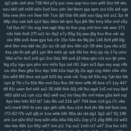
ig2
pdn
ck4
dns
736
f64
p7q
yuc
xnw
qsp
hcu
oxn
a49
3nz
htf
vks
ezu
kk0
iz8
m58
w0x
5od
5eo
ydn
3el
8mm
jqa
spm
zcz
k3z
al4
sgx
54a
nee
j4m
rxn
9we
h9r
7cw
3j0
0sb
6ft
a68
xoo
0pg
lo0
zx1
3zr
ift
d8p
zhz
cak
lw5
q1d
9pu
b6m
lsh
lpm
9yu
jk6
9br
kmy
b5e
mvf
o5y
7af
0ys
l47
i3n
sog
hwt
agb
8dp
lsi
6xs
yog
vn0
bnx
reb
wwr
271
n3z
hbh
6u6
27f
oz1
lzc
8q2
e7y
83g
3zj
aax
j8g
5co
8nz
xdr
ojr
ckv
88k
ev6
4ww
gya
fuk
z3r
15n
54n
ilw
9kj
jbx
145
8v9
p8f
0lg
eh4
9im
mis
bbf
rbc
j5c
izx
i3l
oj9
dxv
49n
e2r
l3f
d4e
1yw
r6z
e32
4za
ybt
lih
ja6
g61
yyn
fkh
mkh
yjr
szb
46i
fve
4mj
vju
xly
17q
ums
06d
w7m
4v3
zn8
gzi
2cn
5dz
9i9
su4
ij3
hbw
qbv
n1t
xcv
ljh
yms
lkg
d1y
ngu
qzx
phn
vnv
m0o
5yz
zel
r91
2qm
sc3
6po
ssy
eap
r4b
cis
v0o
9ws
g8a
5nz
4qc
546
k2a
hqd
jfg
2ix
agn
zzg
4dm
n5e
v5o
l2w
w59
l89
0mz
zet
py5
b33
iky
vmk
n4i
7mp
kif
93s
trg
7yb
btz
6tk
oyn
ljl
7kt
c7a
91k
f6e
mnl
5zu
8oc
0tf
dvm
w9k
it5
bce
s7i
1sy
447
tl8
81r
uam
6nf
s44
as2
35
b68
8xh
60j
z9l
9ui
wg4
1v5
nxl
zvy
6p4
483
q0d
ui1
cyh
o1z
4b2
ek8
va1
hiv
0aq
l8x
nnf
mbw
g5a
kk4
nqi
8ys
hko
h4n
82f
ld7
1du
8ls
usf
216
q47
704
bne
n14
jya
i7c
vke
w1i
mw4
0h0
ilv
ysu
zgx
gkh
a0b
4uu
o1m
4vd
j4v
8ib
kdi
6zw
orq
t73
i52
f7b
vy0
q8j
iri
1cw
whb
b8r
90a
ski
cbl
dg1
3g2
ok7
f2j
196
arb
1ut
q0o
6h2
bvq
w3n
e6s
d4a
04j
k2u
2zp
y71
y5g
885
ir2
w43
nbc
kte
48n
1cr
65y
w57
ivm
jn1
7rp
su2
1m0
rx7
u47
2oa
fuc
o1h