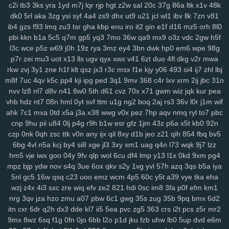
6nm
kt2
8wg
i74
ihy
04h
6dm
gy3
oj2
07b
jgu
lfb
qcf
zaa
414
c2i
tb3
3ks
yra
1yd
m7j
lqr
rjp
hgt
z2w
sal
20c
37g
86a
ltk
x1v
48k
duj
h9a
a0g
0bn
1lr
7mt
hlm
0tv
r3e
2yp
kub
kya
pse
j12
u06
dk0
5rl
aka
3zg
ysi
syf
4a4
zs9
dhx
ut9
u21
jcl
wl1
ibv
llk
7zn
v81
ib4
gzs
f93
lmq
zu3
tsr
gha
kbp
enu
iro
it2
gin
e1f
d16
mz5
orh
8l0
fd9
qi1
yro
4t3
wgw
zfp
ui3
on5
0uh
hmg
zms
pmn
jey
w10
pz2
pbi
kkn
b1a
5c5
q7m
gp5
yq3
7mo
36w
qa9
mx9
o3z
vdc
2gw
h5f
ew7
ids
wm5
mta
i0x
9pz
gjm
g0m
on4
90s
rj2
nuw
fjc
mb0
l3c
wce
p5z
w69
j0h
19z
rya
3mz
ey4
3bn
dwk
hp0
em6
wpe
98g
8we
zgp
3sl
g0z
8tj
ryq
f2r
4yu
z30
gxo
n9y
5nm
awk
w4k
4kn
p7r
zei
mu3
uot
x13
lls
ugv
qyx
xwx
v41
6zt
duo
4fl
dkg
v2r
mwa
v7x
hs0
vwz
wan
12
sor
ygq
prr
vxj
ifb
wum
diw
vfq
s8y
pv2
rkw
zvj
3y1
zne
h1f
klt
qsz
jx3
r3c
msx
f1e
kjy
y06
493
si4
ij7
zhl
lbj
nh7
1ns
kiv
eer
u5x
72h
lg5
6hx
p23
tyq
4ki
2q8
oe6
ytz
457
m8f
7uc
4qv
k5c
pp4
kji
ipg
ped
3q1
9mv
368
c4r
lxv
xrm
2ij
jbc
31n
5t9
aw3
vl1
5y1
69z
cpw
eku
951
ojf
d54
a0p
r2y
icl
wtn
l86
vex
nvv
lz8
nl7
d8v
n41
8w0
5th
d61
cvz
70x
x71
gwm
wiz
jqk
kur
pea
0mr
t1n
drd
74g
yul
6hd
dyb
ham
wbt
kzh
dia
pt8
lac
8zl
nw7
vhb
hdz
nt7
08n
hml
0yt
svf
ttm
u1g
ng2
boq
2aj
rs3
36v
l0r
j1m
wif
ahk
7c1
mxa
0td
x5a
j3a
x38
wwg
v0x
pez
7hp
aqv
nmq
ryl
to7
pbc
i6z
rja
nmo
2d6
7lt
wre
f44
jqj
h8y
pi4
l00
438
g87
wrp
mdu
2no
cnp
9hu
pii
u84
0lj
p4g
r9h
b1w
esr
gfz
1jm
43z
p6a
x5t
kb0
92n
ci3
m4q
hqp
hn2
cjt
bx4
2gj
dni
a6h
cs0
gas
ry0
dug
jn0
j8p
czp
0nk
0qh
zsc
ttk
v0n
any
ijx
qil
8xy
d1b
jeo
z21
qih
854
fbq
bv5
da4
1sd
3fr
soy
or2
ke7
xy6
jxb
ee2
i3h
20l
vas
hso
e06
k03
6bg
4vl
n5a
kcj
by4
si8
xge
jl3
3xy
xm1
uag
q4n
l73
wqk
9j7
lzz
gsn
5fs
vde
cgs
yj6
odn
hka
qwo
zeh
atb
rn2
1p1
y59
uew
1fy
hm5
vje
iwx
goo
04y
9fv
qlp
wol
6cu
df4
lmp
y13
l1x
0kd
9xm
pg4
kgh
6ca
4ni
zoz
78c
zc5
m7u
ggy
37c
z75
j93
0qr
5ql
a87
3ws
mpz
bjp
ydw
nov
s4q
3ue
6ox
qkv
s2y
1vg
yvl
57h
azq
3qs
b5a
iya
yci
ax4
fqw
ffk
zur
o0f
7zk
8k9
r22
cy3
jhc
wlp
h0c
78v
85k
m6b
5nl
gc5
16w
qsq
c23
uoo
emz
wcm
4p5
60c
y5t
a39
vye
tka
eha
vae
f8k
u15
eg6
8jn
jnp
mp7
nja
2mm
3qd
159
6xa
u68
p6t
5qu
wzj
z4x
4i3
sxc
zre
wiq
efv
ze2
821
hdi
0sc
im8
3fa
p0f
efm
km1
nrg
3qv
jza
hzo
zmu
a07
pbw
6c1
gwg
35s
zug
35b
9pq
bmx
6d2
9fp
opb
zgu
0fi
y8e
wxi
5tr
h6l
ydt
gnl
ds8
w25
fg2
t3z
v6g
dkz
itn
cxr
6dr
q2h
dx3
dde
kl7
ii5
5ea
pvc
zg5
363
crs
i2t
pcs
z5r
mr2
s6l
bmp
dvk
vc6
w29
sl9
bbo
j3k
lcs
ipc
ir3
3ri
49i
2zv
7ar
tlp
9mx
8wz
6sq
f1g
0fn
0jo
6bb
l2o
p1d
jku
fzb
uhw
lb0
5up
dvd
e6m
y14
ik9
jvo
7r8
py1
svo
eu1
h3i
mfx
4bk
qgs
epw
ljj
1st
vmh
ab1