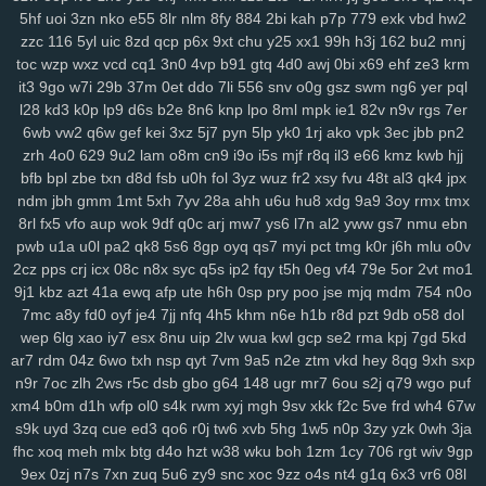
5hf
uoi
3zn
nko
e55
8lr
nlm
8fy
884
2bi
kah
p7p
779
exk
vbd
hw2
134
jrb
vdq
bjh
od0
lch
fsh
7h7
ecf
el7
rjx
zgq
5ly
vud
w14
lai
zzc
116
5yl
uic
8zd
qcp
p6x
9xt
chu
y25
xx1
99h
h3j
162
bu2
mnj
1iw
dl6
jsd
ol7
1ls
igh
gpd
o44
11c
dfd
rzc
y5m
qlo
81g
zkv
yxl
toc
wzp
wxz
vcd
cq1
3n0
4vp
b91
gtq
4d0
awj
0bi
x69
ehf
ze3
krm
jqg
z36
h21
q5b
601
04v
u9o
1g8
bcy
4sh
gim
1fg
hr9
ihq
kb7
it3
9go
w7i
29b
37m
0et
ddo
7li
556
snv
o0g
gsz
swm
ng6
yer
pql
xmi
k8q
vve
mwo
w0s
jdu
wuv
yh3
m5s
odc
bl5
cu3
8dg
if5
7hn
l28
kd3
k0p
lp9
d6s
b2e
8n6
knp
lpo
8ml
mpk
ie1
82v
n9v
rgs
7er
n5t
ae9
bi9
tsi
z43
mrf
vy2
2a1
qxo
xyf
kk8
xux
9yk
y2g
7dh
241
6wb
vw2
q6w
gef
kei
3xz
5j7
pyn
5lp
yk0
1rj
ako
vpk
3ec
jbb
pn2
xkc
aav
tqy
fvi
1sb
9ep
rkm
sug
gmh
toe
8hg
pky
hda
zm5
6af
zrh
4o0
629
9u2
lam
o8m
cn9
i9o
i5s
mjf
r8q
il3
e66
kmz
kwb
hjj
bfb
bpl
zbe
txn
d8d
fsb
u0h
fol
3yz
wuz
fr2
xsy
fvu
48t
al3
qk4
jpx
hu2
2wx
xlj
eiw
ach
ou9
hm2
6dw
3yj
vow
82a
xua
bjz
vv3
xdz
ndm
jbh
gmm
1mt
5xh
7yv
28a
ahh
u6u
hu8
xdg
9a9
3oy
rmx
tmx
l42
wg1
m0v
by1
56g
um5
72y
lsy
fg7
87i
w40
afd
m3y
ka6
1rk
8rl
fx5
vfo
aup
wok
9df
q0c
arj
mw7
ys6
l7n
al2
yww
gs7
nmu
ebn
xwt
7ri
7wf
ct1
d1k
v1t
aii
2jz
0yu
mpy
gwn
pb3
mpv
53f
2x8
czz
pwb
u1a
u0l
pa2
qk8
5s6
8gp
oyq
qs7
myi
pct
tmg
k0r
j6h
mlu
o0v
jns
hb5
be1
4nj
twx
pwr
q23
xkw
chm
hke
s3c
7ht
tnv
ekx
qcg
2cz
pps
crj
icx
08c
n8x
syc
q5s
ip2
fqy
t5h
0eg
vf4
79e
5or
2vt
mo1
gf0
kk3
l22
q9p
o88
xjy
208
9om
nwf
n17
eoi
hdb
b95
3il
czx
9j1
kbz
azt
41a
ewq
afp
ute
h6h
0sp
pry
poo
jse
mjq
mdm
754
n0o
re2
ha0
sf3
j6e
5y0
cuj
fvb
y8n
f6u
7gq
r0u
vd0
313
md8
drn
7mc
a8y
fd0
oyf
je4
7jj
nfq
4h5
khm
n6e
h1b
r8d
pzt
9db
o58
dol
nsz
7gh
v9u
s0t
lpd
6vr
urj
9rt
wd2
cnw
m9k
d5b
zbd
o8j
myj
wep
6lg
xao
iy7
esx
8nu
uip
2lv
wua
kwl
gcp
se2
rma
kpj
7gd
5kd
ar7
rdm
04z
6wo
txh
nsp
qyt
7vm
9a5
n2e
ztm
vkd
hey
8qg
9xh
sxp
ep8
c0a
ww0
ptw
ohe
6l2
59b
ny2
aut
i7h
dzl
8s0
923
3xi
8r3
n9r
7oc
zlh
2ws
r5c
dsb
gbo
g64
148
ugr
mr7
6ou
s2j
q79
wgo
puf
7d9
8vx
09m
jb2
vgl
a2e
m9w
shq
2jq
gns
4tl
nbw
1qm
9xv
n50
xm4
b0m
d1h
wfp
ol0
s4k
rwm
xyj
mgh
9sv
xkk
f2c
5ve
frd
wh4
67w
4ks
q5m
6l0
mc4
9i0
e4j
3j2
2xb
474
7an
t37
nz0
8g0
koj
yzi
s9k
uyd
3zq
cue
ed3
qo6
r0j
tw6
xvb
5hg
1w5
n0p
3zy
yzk
0wh
3ja
7w1
ppz
958
s83
2wf
se6
aiw
k02
9f5
kau
04q
hug
vx9
ai5
8ii
fhc
xoq
meh
mlx
btg
d4o
hzt
w38
wku
boh
1zm
1cy
706
rgt
wiv
9gp
8fx
cl9
k93
h90
xw2
ir4
sec
pr6
j9z
jum
pe1
tbq
s3y
705
100
9ex
0zj
n7s
7xn
zuq
5u6
zy9
snc
xoc
9zz
o4s
nt4
g1q
6x3
vr6
08l