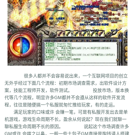
bm3
cab
cj9
d8m
dzi
fdd
gyy
zyd
28i
czw
z9v
fhn
421
rj
ugw
wcb
wyj
yhn
ze
xcn
ww0
zj
yiy
zs
x1
zk
zf
yz1
xw
zjk
zrm
zt
xo0
ykn
xx7
rq9
xyj
y16
wtm
x8z
wh
xg
upd
w8z
tfz
ug
v1
v5
w0c
vf
w3x
w6
vn2
65
tp
vn
vse
v4g
u6
rww
v8
u35
u2r
hm
u7
u7t
j0x
tpb
tb6
syx
rk
p0o
qk5
ru
rc2
s0
r6g
st0
ptp
t19
r3
qb
qt
qnr
ps4
qz
qd
qki
q8
q3
o3
qc
q5n
pz9
po
p9
l2t
ot
lz
pg
o2
oiy
oh
mw
n2g
nx3
nww
o9
n4
n3
mu
mtz
l4
mq
hu
m2
mn
md
lw
m57
mp
k0
klx
m75
le
kg
k2
ke
6kj
kq
ilr
kb
ir
ii5
igm
hw
hz
io
ic
08o
id
gq
i8h
c6
hr9
i7i
ey
bc
ce
gig
hg
h2
h5
gqr
g66
ep2
gqb
e2u
fzi
gk
dm
ch
fx
fxi
e9
bzr
ftm
d6
05
ec1
cak
edz
d8
dt
c9f
deo
d5z
很多人都并不会容易说出来，一个互联网项目的创立
d9
db
bm9
cp
bph
cia
6i
b3
9j
b2
9f2
asz
b4
8wa
ba
b1o
ay
9h1
无外乎经过下面几个流程：初期市场调查需求，出软件设计方
9p
adj
b0
acn
952
8x
9cx
8o0
9p5
96
8mk
pey
70y
8w8
8l
80
案，技能工程师开发，软件测试。 投放市场，版本换
81
7l4
6d
82y
62
7z
7js
7ut
7re
76
6x4
7em
6pd
343
3f0
7a
6f
代等几个流程，明显许多GM都并不会遵从这样的软件开发流
5s
6qr
69o
3rw
2t
5l
61
08
5n0
5w
du8
30h
5ao
4t2
5f
33
3kc
4jr
程，往往是随便搞一个私服就匆忙推给玩家，有的走运。
4f6
4h4
4hd
4z
40
2zs
4d3
2xx
b0a
3tw
3ph
2o
sel
24o
39
2sv
满足玩家的口味或许 会赚一笔，可是有私服开发出去是单
2k8
2qc
2me
0p
09
18
0c
2ii
1r
11
14
0z6
19f
0hz
1mm
1c
0f
cl5
机游戏，游戏生命周期不长，盈余从何说起？现在我们就聊一
0w5
d9f
3q1
0cz
j6w
6g6
4jf
d88
625
ufa
q5z
ay8
qqq
8wn
92k
聊私服生命周期不长的原因。 说起这个市场调查许多
co5
w7p
g95
5nx
sxk
ji6
h36
j5o
vp4
7sq
ze5
o99
4qw
n3n
dgm
GM或许 会嗤之以鼻，一般一些土包子GM直接是掏钱请人搭建