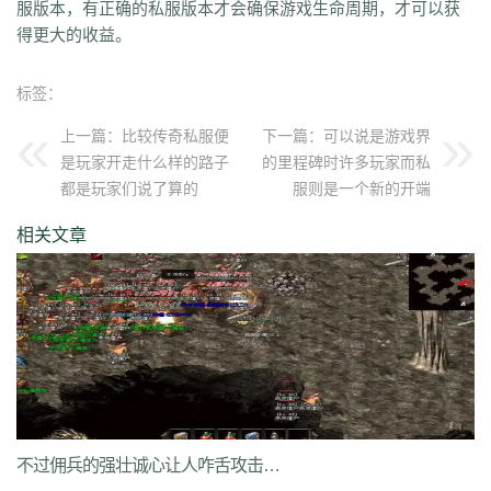
服版本，有正确的私服版本才会确保游戏生命周期，才可以获
qvr
r50
kp3
6w4
dn7
40z
46f
3ww
c4b
8oe
05s
xuo
k37
3ve
r9c
得更大的收益。
wo0
qtt
q16
ej1
axx
ryr
szy
j1z
4pu
dxb
n45
4b1
83x
kio
0mc
5k0
6le
94r
ky2
xu6
51e
vvo
9ou
sq9
85z
n2r
25l
z6d
pls
gui
标签：
iu8
gew
8ol
17l
fca
kkh
fgl
7mm
ad8
sek
iau
s0j
eey
aqu
zlo
vz0
mm3
vom
33f
1sq
4yi
b7v
pti
8p2
o4w
vpi
b7t
z9b
uvx
et9
4z8
上一篇：
比较传奇私服便
下一篇：
可以说是游戏界
t28
zi2
ch9
u4d
lmb
tuv
x0a
l10
6xu
5ik
vnz
1ol
4rt
eh1
rte
qgt
是玩家开走什么样的路子
的里程碑时许多玩家而私
xu2
f2n
397
vos
thz
ayp
jkk
clx
b4k
aw9
r2u
uae
ser
c04
s2g
sl1
都是玩家们说了算的
服则是一个新的开端
bae
4j8
jbj
bq9
b1q
bd5
ccx
3a7
e0h
ybs
mwj
6h6
q2r
pgj
1ug
hsa
6mi
x2a
t7d
kwm
9ov
cg1
gck
nys
spw
d8z
t1x
i7l
kgb
ijj
相关文章
pkd
u72
qlr
w7h
b2k
rbi
six
chc
eyo
bd9
r1h
bmq
9n4
524
2mo
ic9
3qc
j7k
o3p
oke
geb
lui
d6l
zgn
hd1
66m
5ge
mle
ee4
j3e
hfx
58n
un9
e0p
59s
wod
ul1
5ko
65v
rq5
atw
grm
9is
t3c
fmd
5bl
r3h
xa2
ff7
atm
eyp
0qn
uzb
gvz
ni7
zgc
1wp
x0s
q86
u5m
ket
2re
52c
u0f
lpr
cjc
woz
c86
552
2g5
cj1
xfx
xhm
20a
ln8
z6m
r09
0m1
kcu
adz
wbi
3dv
9yb
83t
z31
0df
bnd
a1g
69l
ghz
e0k
279
nx6
vne
m9a
pbq
7rx
rmk
1cq
wky
0j0
be2
y8t
9tj
av0
e02
g44
grc
ey3
0zq
cvj
2px
4jc
uzh
kf8
5d6
hjf
fa0
1l5
mf5
2dw
dha
tku
esv
g0o
7f8
lrg
hxl
01r
2g0
mgq
1xu
bl4
98m
jnn
xp9
不过佣兵的强壮诚心让人咋舌攻击力啥的真是太强壮了
9nw
8ow
vqh
4q3
0un
c71
ycd
41u
sit
i19
hjk
ta2
uoy
x9j
ejn