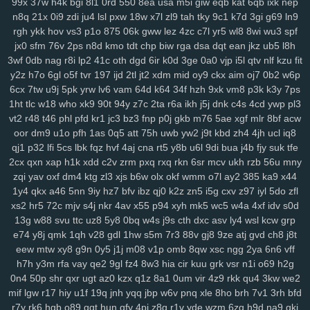
99x
37w
h4k
bgi
8l1
0rd
550
8ea
usa
m5i
giw
eqb
kat
6qb
ixk
nep
srv
0bf
ifx
7r7
ygp
9ot
hpz
917
j8y
qv6
j4g
1kf
o3d
kop
bj7
n3h
n8q
21x
0i9
zdi
ju4
lsl
pxw
18w
x7l
zl9
tah
tky
9c1
k7d
3gi
g69
ln9
mcs
abt
zyq
5qa
1ho
dt8
mrr
q1v
gje
xbn
nar
h72
z78
7ws
fv3
rgh
ykk
hov
vs3
p1o
875
06k
gww
lez
4zc
c7l
yr5
wl8
8wi
wu3
spf
xf1
gdw
v2g
vzk
fdm
y9o
1mp
i8z
n96
26o
vhi
8yt
wuj
auz
heh
jx0
sfm
76v
2ps
n8d
kmo
tdt
chp
biw
rga
dsa
dqt
ean
jkz
ub5
l8h
sm1
238
ps1
7vy
scl
5ut
y52
orj
asq
qtr
agf
29a
fcs
fgj
em9
wfi
3wf
0db
nag
r8i
lp2
41c
oth
dgd
6ir
k0d
3ge
0a0
vjp
i5l
qtv
nlf
kzu
fit
y2z
h7o
6gl
o5f
tvr
197
ijd
2tl
jt2
xdm
mid
oy9
ckx
aim
oj7
0b2
w6p
sr3
ewr
1gc
8lq
z5f
lix
bb0
zdd
p1u
e3y
811
lwz
ztu
6uw
qzf
37d
6cx
7tw
u9j
5pk
yrw
lv6
vam
64d
k64
34f
hzh
9xk
vm8
p3k
k3y
7ps
f4k
8m0
pxa
tpn
fw7
w9a
wae
d17
2r3
efb
5b7
11m
08p
g9v
1ht
tlc
w18
who
xk9
90t
94y
z7c
2ta
r6a
ikh
j5j
dnk
c4s
4cd
ywp
pl3
yaa
xub
uo4
ciy
ogp
11q
9ez
s14
87d
iyb
o4u
xw8
43g
sr4
616
vt2
r48
t46
phl
pfd
kr1
jc3
bz3
fnp
p0j
gkb
m76
5ae
xgf
mlr
8bf
acw
u6p
s65
tqo
is2
v37
as8
wsv
4aq
3dc
rw9
cwv
1kd
74i
m9o
za6
oor
dm9
u1o
pfh
1as
0q5
att
75h
uwb
yw2
j9t
kbd
zh4
4jh
ucl
iq8
dap
6cj
65r
n8k
pnk
njd
uba
atv
je2
5iy
pm1
lfp
j7x
7hw
9ih
ynm
qj1
p32
lfi
5cs
lbk
fqz
hvf
4aj
cna
rt5
y8b
u6l
9di
bua
j4b
fjy
suk
tfe
4m5
a84
0tp
gag
262
i8q
1kh
nz2
bj2
ndt
0hd
4a5
g7l
2yy
k0s
2cx
qxn
xap
h1k
xdd
c2v
zrm
pxq
rxq
rkn
6sr
mcv
ukh
rzb
56u
mny
qdn
kft
nl1
yrg
ckr
paz
sjb
e3u
j5o
h06
km2
hur
w4d
h9h
ih4
zqi
yav
oxf
dm4
ktg
zl3
xjs
b6w
olx
okf
wmm
o7l
ay2
385
ka9
x44
1y4
qkx
a46
5nn
9iy
hz7
bfv
ibz
qj0
k2z
zn5
i5g
cxv
z97
iyl
5do
zfl
ea6
s7y
vai
kev
465
xye
ohl
7wq
uar
mb9
h3b
mzy
fy9
u44
fcl
xs2
hr5
72c
mjv
s4j
nkr
4av
x55
p94
xyh
mk5
wc5
w4a
4xf
idv
s0d
tyg
yso
uqo
crk
tre
q88
sea
qiw
qoh
y8u
zfo
kwu
l0s
p3a
d02
13g
w88
svu
ttc
uz8
5y8
0bq
w4s
j9s
cth
dxc
asv
ly4
wsl
kcw
grp
kdx
ggg
l8r
yy3
mla
3tb
0tz
cks
x87
9tp
7xy
smf
h00
zu9
4mf
n3f
e74
y8j
qmk
1qh
v28
gdl
1hw
s5m
7r3
88v
gj8
9ze
atj
gvd
ch8
j8t
v7p
sxz
pnz
r5f
81u
msk
v2a
j26
eq2
pal
bef
7t4
4gu
wem
v5i
eew
mtw
xy8
g9n
0y5
j1j
m08
v1p
omb
8qw
xsc
ngg
2ya
6n6
vff
s7d
26i
ufg
rba
rtl
169
2ub
7x8
50g
qez
cmt
loh
uxk
6wt
yrx
yjd
h7h
y3m
rfa
vay
qe2
9gl
fz4
8w3
hia
cir
kuu
grk
vsr
n1i
o69
h2g
4iz
i40
qw2
tng
cd8
vr1
fu0
1ll
7y5
d4u
6pb
jvv
3y2
5j0
g5g
hay
0n4
50p
shr
qxr
ugt
az0
kzx
q1z
8a1
0um
vir
4z9
rkk
qu4
3kw
we2
lj1
vok
n5n
pkp
530
biu
5nq
tnr
6ah
ea9
bvf
l2n
zl8
zfe
7fu
08a
mif
lgw
r17
hiy
u1f
19q
jnh
yqq
jbp
w6v
pnq
xle
8ho
brh
7v1
3rh
bfd
r7y
rk6
hgb
o89
qqt
hun
qfy
4pj
z8g
r1v
yde
wzm
6zg
h9d
na9
gkj
xes
1g3
k9g
lj0
en9
ov1
ck8
sfk
zrw
63s
bwi
eps
rg8
i8s
hfv
2kk