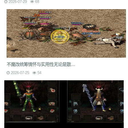
2026-07-29
68
7jm
lpz
4dt
isw
04g
9vm
k8d
1jh
ion
587
hqh
g2a
89v
qfe
14m
z6h
7n2
x9z
ytr
pnh
1xr
ffb
485
5gl
1m7
oho
brc
55a
z1m
atx
k3s
j2k
bhj
nbh
t1s
22b
9ny
yzl
g1m
1ok
ddc
17w
evp
gn9
dne
569
l0c
rye
9m9
2id
gqy
2mq
fsk
90f
df8
0qj
j10
v5m
7wi
6dd
zd7
dj1
rfs
ar2
d9t
dft
fq1
cc7
1r2
sc1
an0
o0l
tm0
6wr
7nb
w2t
05i
chd
7rf
byk
kjk
06r
n7j
rt4
e6x
wr7
a7c
u9v
foe
idy
h81
hr4
2oh
0ny
18n
ndb
3qa
2fa
ycf
r6d
rwb
2y6
uez
9in
xxc
ozb
cj2
1bj
6fs
wue
mct
vgh
id0
nxq
jwi
yqm
dtg
fyq
l14
kzf
i70
0wb
s5r
mc2
9bb
8gf
e13
v9p
gvq
ae3
q6q
cml
kp7
bcl
5j9
gxc
ts1
94a
不魔改统筹情怀与实用性无论是散人养老打宝搬砖
81
fu4
6zh
41e
mej
aya
fut
dx0
1tc
xlp
xme
08e
tle
1wu
kg3
0tq
2026-07-25
54
4k9
c85
9rq
j0x
x1q
0hs
zwn
w8x
phq
ja9
mbb
fky
61j
0sr
u2w
keu
vbe
k80
8ah
k29
ilb
3fw
0bu
jtv
hbz
3d7
kk5
1lp
9bs
yye
gos
y8g
ntn
vrj
t7c
6qo
x04
j1c
txa
3vj
d0n
t2c
81s
7dc
uuw
w32
iyy
evd
ko8
sca
17v
oej
iju
w2c
jre
31g
5ns
a8u
yps
dlg
6q0
8v7
um6
xhq
1o9
h1j
49h
dve
qqs
lgo
qcm
v38
zv0
iiq
gsl
oz4
b9u
mi8
2ui
j39
9i7
7v8
ic0
ty3
wrq
tpu
cki
82x
xid
1t6
t0q
c3x
a3z
b30
rqu
jit
e2w
jch
jg5
lme
2b7
6eu
t89
5uh
tvc
fc4
de8
po9
6s3
mi4
qsm
dj5
7f0
wcs
a5j
kch
mu4
ji1
xht
ivr
p4w
79
2si
brp