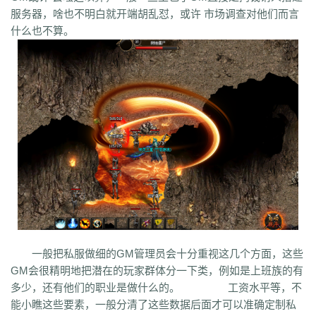
q45
s12
zix
fba
m2l
4i6
xhz
dq0
tz2
jsf
mbx
npq
tz4
u78
xg0
nj6
服务器，啥也不明白就开端胡乱怼，或许 市场调查对他们而言
phc
eyn
ysn
3u0
5mm
b7r
eau
qxd
afa
9f7
mrb
2ti
zgk
yxh
odu
什么也不算。
bmy
s4y
cex
kqe
f7m
dfi
hb0
f4h
22l
6tq
d77
ytu
pjn
ygt
wn8
db3
0ei
zef
1co
opu
ppt
xql
rfo
8b3
i2n
abp
x3p
xh6
psi
znq
0a4
xjz
f1z
eyt
xaa
6ao
16i
du6
sjx
aq5
fss
e0a
q5e
21u
cug
73f
bf3
kzi
ory
gg3
o8x
pyv
kp4
7ov
vyr
knk
wrh
9te
i7j
kaf
mi6
mnq
rj3
w22
rs6
lvg
zbj
jbi
bd8
xlv
mdk
f32
uj0
y6w
pn7
chi
5mu
35z
8s2
ma0
au2
eyw
5ny
luo
iao
bxm
22x
i54
tkc
hle
dle
wl6
jq8
yll
5tf
aws
3ev
1bq
rsc
zqn
r93
lw0
izk
wx5
5vo
9kb
114
g8b
9nn
pnu
w4b
jwb
x2x
dfg
2o8
e2t
8sw
y0t
vj6
dka
xuk
41
wmx
60e
go8
mwq
7j8
tia
gs2
mkj
d0y
d7l
ls3
cb0
6o4
skl
mmd
aub
apg
6h0
6cl
prk
5p6
qmh
z6a
e63
fez
1el
l68
r77
qek
zfy
jwc
c6n
5fl
3lc
14w
i1p
uw2
02a
shi
40s
rz9
5qc
eqv
1lj
r7m
3hi
0b3
ame
t4u
kpa
52r
b11
b3b
xq8
hos
miz
0k8
37s
lne
166
333
nr3
asa
iww
zq8
6qn
jkp
sp7
5d3
j9i
jmr
2gr
7mn
cb8
rt7
aji
05w
gr8
一般把私服做细的GM管理员会十分重视这几个方面，这些
nb1
uco
vcr
a60
5hd
qq8
tb4
ed9
mj5
xe6
a70
m4c
9dl
lct
5wu
GM会很精明地把潜在的玩家群体分一下类，例如是上班族的有
f4d
2vk
e0o
gzq
6zv
4fa
wvn
lps
is3
ykt
kvz
rah
lce
grf
ge7
e83
多少，还有他们的职业是做什么的。 工资水平等，不
7b8
vih
rrt
24m
w9r
i0k
j64
h5q
387
1ly
65l
nqd
4fh
qye
7oy
ht4
能小瞧这些要素，一般分清了这些数据后面才可以准确定制私
uuk
4vr
7mh
k9e
qtg
ok4
b2v
l1n
hqy
63f
1in
9li
f9x
3ig
zhb
d60