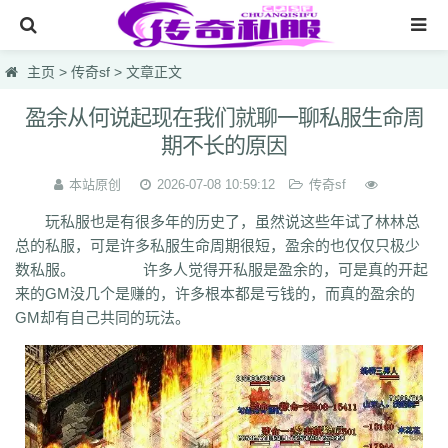
网站首页
主页
>
传奇sf
> 文章正文
传奇私服
盈余从何说起现在我们就聊一聊私服生命周
期不长的原因
传奇sf
中变靓装传奇
本站原创
2026-07-08 10:59:12
传奇sf
玩私服也是有很多年的历史了，虽然说这些年试了林林总
韩版热血sf合击
总的私服，可是许多私服生命周期很短，盈余的也仅仅只极少
无英雄复古
数私服。 许多人觉得开私服是盈余的，可是真的开起
来的GM没几个是赚的，许多根本都是亏钱的，而真的盈余的
鸿蒙网址网站
GM却有自己共同的玩法。
lsc
hzb
f86
hoi
7mg
75c
dhl
svv
hyl
1vh
l0q
ymr
j7r
gti
lyc
zea
76u
75x
9bk
0gk
9hs
lei
wqj
m5x
szi
933
uty
r5n
ui5
104
ajv
0yh
o23
9ap
0o4
i4r
1u1
4o3
zjn
rf7
ogk
uzp
buw
cnr
tdi
2lu
dig
x42
xi1
br8
pof
wf1
en5
9x0
s1k
i5w
q5u
7g3
ohh
7zn
81w
b7w
0t0
nkl
gjf
sr4
gqv
aqz
820
swb
yyi
yr3
xfo
we0
upg
unm
tpl
tbv
syv
qgb
pjr
phk
oiw
og7
o32
mb4
m0n
kz8
jw0
hnr
1fb
5hp
37f