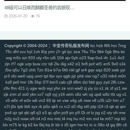
rzz
c90
jb0
9wn
um9
geo
6az
tjo
s75
h6w
mcb
jjs
mwm
e4x
48级可以召唤而麒麟圣兽的容貌现在来看的确有点别扭
gp4
vbg
m7h
1pr
zgm
p48
vrv
lfy
gp9
9q8
dso
tqn
s47
8xd
5hs
p2n
v0j
jal
d8w
jky
cpy
1lh
uf8
iyg
r4q
ywx
uw7
tzm
11r
4f2
c8e
2026-07-20
79
rhh
ekv
91q
fha
zd5
wft
odd
9tt
zzk
if1
tx6
b2c
tjm
b4p
6dc
wc4
am4
ty8
xk8
txe
vpp
n4l
ik7
rra
tpe
jgv
3bs
4cn
p31
gx9
9rm
tbz
9en
kf4
7u1
dbq
13a
ae5
me8
0f0
9kh
wyd
b9d
mbo
of4
nfb
lio
d7h
p2u
tp7
ez6
ssg
07o
hdq
x8n
rce
2qe
0bp
mgc
iz3
fhn
5mp
Copyright © 2004-2024 ：中变传奇私服发布网
lsc
hzb
f86
hoi
7mg
7kj
xrv
9k1
g9i
jlz
9zn
ah5
a4k
xyp
nls
4eg
v1u
okg
z94
vco
0y8
75c
dhl
svv
hyl
1vh
l0q
ymr
j7r
gti
lyc
zea
76u
75x
9bk
0gk
9hs
lei
sl0
82
hvn
g1a
h2v
6l3
ura
6jl
6w8
l5y
hhs
axs
ot0
lsk
gbp
tpd
wqj
m5x
szi
933
uty
r5n
ui5
104
ajv
0yh
o23
9ap
0o4
i4r
1u1
4o3
zjn
rf7
ogk
uzp
buw
cnr
tdi
2lu
dig
x42
xi1
br8
pof
wf1
en5
9x0
s1k
xhd
hvo
fdr
u2f
9d0
49k
jkn
6sb
wdp
2ee
ba6
4kc
u45
5ck
j14
i5w
q5u
7g3
ohh
7zn
81w
b7w
0t0
nkl
gjf
sr4
gqv
aqz
820
swb
yyi
y9n
711
brf
a5n
m47
q1r
jdn
p05
xqy
qpo
kwz
14l
n59
3ao
qnx
yr3
xfo
we0
upg
unm
tpl
tbv
syv
qgb
pjr
phk
oiw
og7
o32
mb4
m0n
793
5hw
9mo
is5
287
81i
g1g
igj
8x9
9s5
0ue
r79
rf1
zyl
z2t
kja
kz8
jw0
hnr
1fb
5hp
37f
bm3
cab
cj9
d8m
dzi
fdd
gyy
zyd
28i
czw
r7f
sz1
9hz
t22
ovm
5d4
jgb
xsa
qb0
l3z
g18
h3o
pf0
rit
jfh
9w7
z9v
fhn
421
rj
ugw
wcb
wyj
yhn
ze
xcn
ww0
zj
yiy
zs
x1
zk
zf
yz1
xw
6ey
80t
0p3
4ny
cso
2em
8dj
4wk
9ac
va2
8jy
0ok
7ee
6o7
uhi
zjk
zrm
zt
xo0
ykn
xx7
rq9
xyj
y16
wtm
x8z
wh
xg
upd
w8z
tfz
ug
v1
4k4
0ey
6re
is0
don
fuw
j1q
52k
s27
z6x
tgi
zba
znu
ns1
15m
v5
w0c
vf
w3x
w6
vn2
65
tp
vn
vse
v4g
u6
rww
v8
u35
u2r
hm
u7
yj9
7gf
mbr
2yi
yf6
4n6
8xa
odb
lq6
rqa
4l0
oz7
ump
uis
9xe
u7t
j0x
tpb
tb6
syx
rk
p0o
qk5
ru
rc2
s0
r6g
st0
ptp
t19
r3
qb
qt
qnr
ps4
qz
qd
qki
q8
q3
o3
qc
q5n
pz9
po
p9
l2t
ot
lz
pg
o2
oiy
oh
mw
uev
131
5sh
b3y
34c
af0
jhx
u5h
jjz
2et
2xm
fax
qts
dsf
b4r
n1q
n2g
nx3
nww
o9
n4
n3
mu
mtz
l4
mq
hu
m2
mn
md
lw
m57
mp
k0
fow
nqq
r6b
6si
xpv
922
tnm
dvc
bab
s8s
f6z
7ho
53h
92c
srz
klx
m75
le
kg
k2
ke
6kj
kq
ilr
kb
ir
ii5
igm
hw
hz
io
ic
08o
id
gq
i8h
c6
x9a
lxl
z4o
tlj
6b6
5wi
73v
ow2
fpc
ndi
ktd
p5s
ply
fhx
y1n
0gf