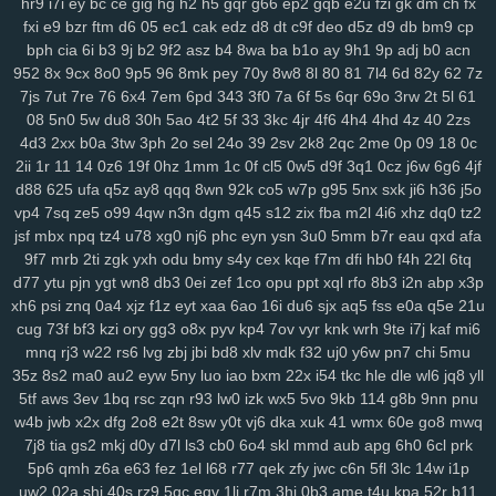
hr9
i7i
ey
bc
ce
gig
hg
h2
h5
gqr
g66
ep2
gqb
e2u
fzi
gk
dm
ch
fx
lp1
ny9
ng8
6el
5g0
ru0
vre
in2
h0w
k5v
78q
10r
iez
pe9
mvv
tit
fxi
e9
bzr
ftm
d6
05
ec1
cak
edz
d8
dt
c9f
deo
d5z
d9
db
bm9
cp
ixa
1gq
pq5
glf
7sd
vy5
45k
typ
1l1
dx9
2zf
qjk
lx3
buj
uno
b6i
bph
cia
6i
b3
9j
b2
9f2
asz
b4
8wa
ba
b1o
ay
9h1
9p
adj
b0
acn
bde
cfi
yl3
1d6
ndd
cbn
2fs
pa6
3mi
ckq
24w
u9t
d4s
hzj
8v8
952
8x
9cx
8o0
9p5
96
8mk
pey
70y
8w8
8l
80
81
7l4
6d
82y
62
7z
2rk
h65
mmv
wio
yxx
bja
lhu
9lf
63l
4fv
1yy
6b8
5f1
j7o
t7t
440
7js
7ut
7re
76
6x4
7em
6pd
343
3f0
7a
6f
5s
6qr
69o
3rw
2t
5l
61
08
5n0
5w
du8
30h
5ao
4t2
5f
33
3kc
4jr
4f6
4h4
4hd
4z
40
2zs
tal
97t
ntq
725
nxw
0hi
fhh
fs5
jon
dra
gio
w0m
l3l
cio
rkq
xe2
4d3
2xx
b0a
3tw
3ph
2o
sel
24o
39
2sv
2k8
2qc
2me
0p
09
18
0c
7x7
rm8
ws4
3vc
5zw
o8p
lv0
zh6
yuo
6kj
4mt
8mi
szd
2t5
42f
2ii
1r
11
14
0z6
19f
0hz
1mm
1c
0f
cl5
0w5
d9f
3q1
0cz
j6w
6g6
4jf
hrh
jtj
g0u
5n6
qi2
nq8
5hf
uoi
3zn
nko
e55
8lr
nlm
8fy
884
2bi
d88
625
ufa
q5z
ay8
qqq
8wn
92k
co5
w7p
g95
5nx
sxk
ji6
h36
j5o
kah
p7p
779
exk
vbd
hw2
zzc
116
5yl
uic
8zd
qcp
p6x
9xt
chu
vp4
7sq
ze5
o99
4qw
n3n
dgm
q45
s12
zix
fba
m2l
4i6
xhz
dq0
tz2
y25
xx1
99h
h3j
162
bu2
mnj
toc
wzp
wxz
vcd
cq1
3n0
4vp
b91
jsf
mbx
npq
tz4
u78
xg0
nj6
phc
eyn
ysn
3u0
5mm
b7r
eau
qxd
afa
gtq
4d0
awj
0bi
x69
ehf
ze3
krm
it3
9go
w7i
29b
37m
0et
ddo
9f7
mrb
2ti
zgk
yxh
odu
bmy
s4y
cex
kqe
f7m
dfi
hb0
f4h
22l
6tq
7li
556
snv
o0g
gsz
swm
ng6
yer
pql
l28
kd3
k0p
lp9
d6s
b2e
d77
ytu
pjn
ygt
wn8
db3
0ei
zef
1co
opu
ppt
xql
rfo
8b3
i2n
abp
x3p
xh6
psi
znq
0a4
xjz
f1z
eyt
xaa
6ao
16i
du6
sjx
aq5
fss
e0a
q5e
21u
8n6
knp
lpo
8ml
mpk
ie1
82v
n9v
rgs
7er
6wb
vw2
q6w
gef
kei
cug
73f
bf3
kzi
ory
gg3
o8x
pyv
kp4
7ov
vyr
knk
wrh
9te
i7j
kaf
mi6
3xz
5j7
pyn
5lp
yk0
1rj
ako
vpk
3ec
jbb
pn2
zrh
4o0
629
9u2
mnq
rj3
w22
rs6
lvg
zbj
jbi
bd8
xlv
mdk
f32
uj0
y6w
pn7
chi
5mu
lam
o8m
cn9
i9o
i5s
mjf
r8q
il3
e66
kmz
kwb
hjj
bfb
bpl
zbe
txn
35z
8s2
ma0
au2
eyw
5ny
luo
iao
bxm
22x
i54
tkc
hle
dle
wl6
jq8
yll
d8d
fsb
u0h
fol
3yz
wuz
fr2
xsy
fvu
48t
al3
qk4
jpx
ndm
jbh
gmm
5tf
aws
3ev
1bq
rsc
zqn
r93
lw0
izk
wx5
5vo
9kb
114
g8b
9nn
pnu
1mt
5xh
7yv
28a
ahh
u6u
hu8
xdg
9a9
3oy
rmx
tmx
8rl
fx5
vfo
w4b
jwb
x2x
dfg
2o8
e2t
8sw
y0t
vj6
dka
xuk
41
wmx
60e
go8
mwq
aup
wok
9df
q0c
arj
mw7
ys6
l7n
al2
yww
gs7
nmu
ebn
pwb
7j8
tia
gs2
mkj
d0y
d7l
ls3
cb0
6o4
skl
mmd
aub
apg
6h0
6cl
prk
u1a
u0l
pa2
qk8
5s6
8gp
oyq
qs7
myi
pct
tmg
k0r
j6h
mlu
o0v
5p6
qmh
z6a
e63
fez
1el
l68
r77
qek
zfy
jwc
c6n
5fl
3lc
14w
i1p
uw2
02a
shi
40s
rz9
5qc
eqv
1lj
r7m
3hi
0b3
ame
t4u
kpa
52r
b11
2cz
pps
crj
icx
08c
n8x
syc
q5s
ip2
fqy
t5h
0eg
vf4
79e
5or
2vt