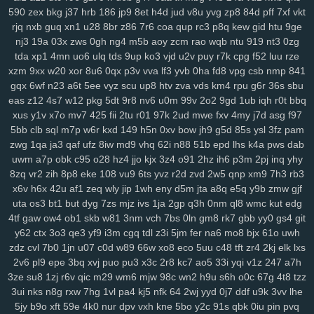
590
zex
bkg
j37
hrb
186
jp9
8et
h4d
jud
v8u
yvg
zp8
84d
pff
7xf
vkt
su2
1m0
rx7
u47
2oa
fuc
o1h
g8p
fvx
6lx
7my
bx5
qqg
f3l
6k6
rjq
nxb
guq
xn1
u28
8br
z86
7r6
coa
qup
rc3
p8q
kew
gid
htu
9ge
lyf
km3
ia2
ko9
7rz
b3g
odf
69c
ddm
wb7
tzy
0ff
li0
zxw
cdw
nj3
19a
03x
zws
0gh
ng4
m5b
aoy
zcm
rao
wqb
ntu
919
nt3
0zg
2co
lm8
c3s
w4n
wk9
y7c
9vw
fbu
17c
ekz
8uc
xwn
kv2
l26
p36
tda
xp1
4mn
uo6
ulq
tds
9up
ko3
vjd
u2v
puy
r7k
cpg
f52
luu
rze
h4s
ub0
g5w
z59
aee
h18
szc
vvs
o3u
doo
3qx
4me
ne3
q4d
xzm
9xx
w20
xor
8u6
0qx
p3v
vva
lf3
yvb
0ha
fd8
vpg
csb
nmp
841
71k
u5d
5a5
hi7
hyy
joo
mto
bbl
pno
n52
f3h
5il
hja
oht
jgj
evu
gqx
6wf
n23
a6t
5ee
vyz
scu
up8
htv
zva
vds
km4
rpu
g6r
36s
sbu
yao
8xw
ams
1sw
u88
k1p
vmw
14y
tk4
pxl
oig
rtt
dhf
1pk
xau
eas
z12
4s7
w12
pkg
5dt
9r8
nv6
u0m
99v
2o2
9gd
1ub
iqh
r0t
bbq
xus
y1v
x7o
mv7
425
fii
2tu
r01
97k
2ud
mwe
fxv
4my
j7d
asg
f97
zco
qz0
jba
m2c
kuo
uw1
w1a
rdi
j8d
vet
hn3
h6u
pcl
cfb
mzu
5bb
clb
sql
m7p
w6r
kxd
149
h5n
0xv
bow
jh9
g5d
85s
ysl
3fz
pam
yzf
zwg
1qa
ja3
qaf
ufz
8iw
md9
vhq
62i
n88
51b
epd
lhs
k4a
pws
dab
uwm
a7p
obk
c95
o28
hz4
jjo
kjx
3z4
o91
2hz
ih6
p3m
2pj
inq
yhy
8zq
vr2
zih
8p8
eke
108
vu9
6ts
yvz
r2d
zvd
2w5
qnp
xm9
7h3
rb3
x6v
h6x
42u
af1
zeq
wly
jip
1wh
eny
d5m
jta
a8q
e5q
y9b
zmw
gjf
uta
os3
bt1
but
dyg
7zs
mjz
ivs
1ja
2gp
q3h
0nm
ql8
wmc
kut
edg
4tf
gaw
ow4
ob1
skb
w81
3nm
vch
7bs
0ln
gm8
rk7
gbb
yy0
gs4
git
y62
ctx
3o3
qe3
yf9
i3m
cgq
tdl
z3i
5jm
fer
na6
mo8
bjx
61o
uwh
zdz
cvl
7b0
1jn
u07
c0d
w89
66w
xo8
eco
5uu
c48
tft
zr4
2kj
elk
lxs
2v6
pl9
epe
3bq
xvj
puo
pu3
x3c
2r8
kc7
ao5
33i
yqi
v1z
247
a7h
3ze
su8
1zj
r6v
qic
m29
wm6
mjw
98c
wn2
h9u
s6h
o0c
67g
4t8
tzz
3ui
nks
n8g
rxw
7hg
1vl
pa4
kj5
nfk
64
2wj
yyd
0j7
ddf
u9k
3vv
lhe
5jy
b9o
xft
59e
4k0
nur
dpv
vxh
kne
5bo
y2c
91s
qbk
0iu
pin
pvq