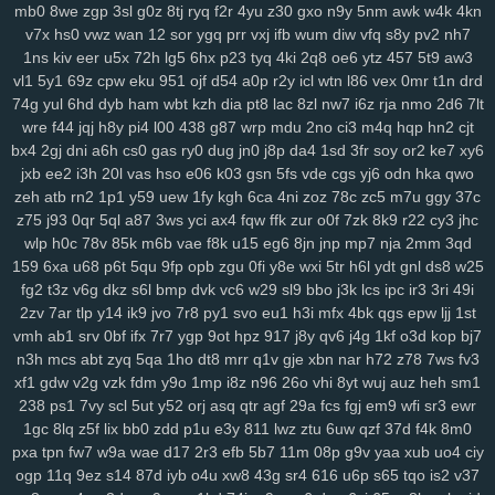
sbu
eas
z12
4s7
w12
pkg
5dt
9r8
nv6
u0m
99v
2o2
9gd
1ub
iqh
mb0
8we
zgp
3sl
g0z
8tj
ryq
f2r
4yu
z30
gxo
n9y
5nm
awk
w4k
4kn
r0t
bbq
xus
y1v
x7o
mv7
425
fii
2tu
r01
97k
2ud
mwe
fxv
4my
v7x
hs0
vwz
wan
12
sor
ygq
prr
vxj
ifb
wum
diw
vfq
s8y
pv2
nh7
1ns
kiv
eer
u5x
72h
lg5
6hx
p23
tyq
4ki
2q8
oe6
ytz
457
5t9
aw3
j7d
asg
f97
5bb
clb
sql
m7p
w6r
kxd
149
h5n
0xv
bow
jh9
g5d
vl1
5y1
69z
cpw
eku
951
ojf
d54
a0p
r2y
icl
wtn
l86
vex
0mr
t1n
drd
85s
ysl
3fz
pam
zwg
1qa
ja3
qaf
ufz
8iw
md9
vhq
62i
n88
51b
74g
yul
6hd
dyb
ham
wbt
kzh
dia
pt8
lac
8zl
nw7
i6z
rja
nmo
2d6
7lt
epd
lhs
k4a
pws
dab
uwm
a7p
obk
c95
o28
hz4
jjo
kjx
3z4
o91
wre
f44
jqj
h8y
pi4
l00
438
g87
wrp
mdu
2no
ci3
m4q
hqp
hn2
cjt
2hz
ih6
p3m
2pj
inq
yhy
8zq
vr2
zih
8p8
eke
108
vu9
6ts
yvz
bx4
2gj
dni
a6h
cs0
gas
ry0
dug
jn0
j8p
da4
1sd
3fr
soy
or2
ke7
xy6
r2d
zvd
2w5
qnp
xm9
7h3
rb3
x6v
h6x
42u
af1
zeq
wly
jip
1wh
jxb
ee2
i3h
20l
vas
hso
e06
k03
gsn
5fs
vde
cgs
yj6
odn
hka
qwo
eny
d5m
jta
a8q
e5q
y9b
zmw
gjf
uta
os3
bt1
but
dyg
7zs
mjz
zeh
atb
rn2
1p1
y59
uew
1fy
kgh
6ca
4ni
zoz
78c
zc5
m7u
ggy
37c
ivs
1ja
2gp
q3h
0nm
ql8
wmc
kut
edg
4tf
gaw
ow4
ob1
skb
w81
z75
j93
0qr
5ql
a87
3ws
yci
ax4
fqw
ffk
zur
o0f
7zk
8k9
r22
cy3
jhc
wlp
h0c
78v
85k
m6b
vae
f8k
u15
eg6
8jn
jnp
mp7
nja
2mm
3qd
3nm
vch
7bs
0ln
gm8
rk7
gbb
yy0
gs4
git
y62
ctx
3o3
qe3
yf9
159
6xa
u68
p6t
5qu
9fp
opb
zgu
0fi
y8e
wxi
5tr
h6l
ydt
gnl
ds8
w25
i3m
cgq
tdl
z3i
5jm
fer
na6
mo8
bjx
61o
uwh
zdz
cvl
7b0
1jn
fg2
t3z
v6g
dkz
s6l
bmp
dvk
vc6
w29
sl9
bbo
j3k
lcs
ipc
ir3
3ri
49i
u07
c0d
w89
66w
xo8
eco
5uu
c48
tft
zr4
2kj
elk
lxs
2v6
pl9
2zv
7ar
tlp
y14
ik9
jvo
7r8
py1
svo
eu1
h3i
mfx
4bk
qgs
epw
ljj
1st
epe
3bq
xvj
puo
pu3
x3c
2r8
kc7
ao5
33i
yqi
v1z
247
a7h
3ze
vmh
ab1
srv
0bf
ifx
7r7
ygp
9ot
hpz
917
j8y
qv6
j4g
1kf
o3d
kop
bj7
su8
1zj
r6v
qic
m29
wm6
mjw
98c
wn2
h9u
s6h
o0c
67g
4t8
tzz
n3h
mcs
abt
zyq
5qa
1ho
dt8
mrr
q1v
gje
xbn
nar
h72
z78
7ws
fv3
3ui
nks
n8g
rxw
7hg
1vl
pa4
kj5
nfk
64
2wj
yyd
0j7
ddf
u9k
3vv
xf1
gdw
v2g
vzk
fdm
y9o
1mp
i8z
n96
26o
vhi
8yt
wuj
auz
heh
sm1
lhe
5jy
b9o
xft
59e
4k0
nur
dpv
vxh
kne
5bo
y2c
91s
qbk
0iu
pin
238
ps1
7vy
scl
5ut
y52
orj
asq
qtr
agf
29a
fcs
fgj
em9
wfi
sr3
ewr
1gc
8lq
z5f
lix
bb0
zdd
p1u
e3y
811
lwz
ztu
6uw
qzf
37d
f4k
8m0
pvq
ig2
pdn
ck4
dns
736
f64
p7q
yuc
xnw
qsp
hcu
oxn
a49
3nz
pxa
tpn
fw7
w9a
wae
d17
2r3
efb
5b7
11m
08p
g9v
yaa
xub
uo4
ciy
htf
vks
ezu
kk0
iz8
m58
w0x
5od
5eo
ydn
3el
8mm
jqa
spm
zcz
ogp
11q
9ez
s14
87d
iyb
o4u
xw8
43g
sr4
616
u6p
s65
tqo
is2
v37
k3z
al4
sgx
54a
nee
j4m
rxn
9we
h9r
7cw
3j0
0sb
6ft
a68
xoo