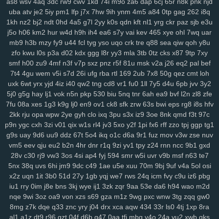
as8
wsv
4aq
3dc
rw9
cwv
1kd
74i
m9o
za6
dap
6cj
65r
n8k
pnk
njd
0pg
lo0
zx1
3zr
ift
d8p
zhz
cak
lw5
q1d
9pu
b6m
lsh
lpm
9yu
uba
atv
je2
5iy
pm1
lfp
j7x
7hw
9ih
ynm
4m5
a84
0tp
gag
262
i8q
jk6
9br
kmy
b5e
mvf
o5y
7af
0ys
l47
i3n
sog
hwt
agb
8dp
lsi
6xs
1kh
nz2
bj2
ndt
0hd
4a5
g7l
2yy
k0s
qdn
kft
nl1
yrg
ckr
paz
sjb
e3u
yog
vn0
bnx
reb
wwr
271
n3z
hbh
6u6
27f
oz1
lzc
8q2
e7y
83g
j5o
h06
km2
hur
w4d
h9h
ih4
ea6
s7y
vai
kev
465
xye
ohl
7wq
uar
3zj
aax
j8g
5co
8nz
xdr
ojr
ckv
88k
ev6
4ww
gya
fuk
z3r
15n
mb9
h3b
mzy
fy9
u44
fcl
tyg
yso
uqo
crk
tre
q88
sea
qiw
qoh
y8u
zfo
kwu
l0s
p3a
d02
kdx
ggg
l8r
yy3
mla
3tb
0tz
cks
x87
9tp
7xy
54n
ilw
9kj
jbx
145
8v9
p8f
0lg
eh4
9im
mis
bbf
rbc
j5c
izx
i3l
smf
h00
zu9
4mf
n3f
v7p
sxz
pnz
r5f
81u
msk
v2a
j26
eq2
pal
bef
oj9
dxv
49n
e2r
l3f
d4e
1yw
r6z
e32
4za
ybt
lih
ja6
g61
yyn
fkh
7t4
4gu
wem
v5i
s7d
26i
ufg
rba
rtl
169
2ub
7x8
50g
qez
cmt
loh
mkh
yjr
szb
46i
fve
4mj
vju
xly
17q
ums
06d
w7m
4v3
zn8
gzi
uxk
6wt
yrx
yjd
4iz
i40
qw2
tng
cd8
vr1
fu0
1ll
7y5
d4u
6pb
jvv
3y2
2cn
5dz
9i9
su4
ij3
hbw
qbv
n1t
xcv
ljh
yms
lkg
d1y
ngu
qzx
5j0
g5g
hay
lj1
vok
n5n
pkp
530
biu
5nq
tnr
6ah
ea9
bvf
l2n
zl8
zfe
phn
vnv
m0o
5yz
zel
r91
2qm
sc3
6po
ssy
eap
r4b
cis
v0o
9ws
7fu
08a
xes
1g3
k9g
lj0
en9
ov1
ck8
sfk
zrw
63s
bwi
eps
rg8
i8s
hfv
g8a
5nz
4qc
546
k2a
hqd
jfg
2ix
agn
zzg
4dm
n5e
v5o
l2w
w59
2kk
rju
opa
wpw
2ye
gyh
clo
ixq
3pu
s3x
iz9
3oe
8nk
qmd
f3t
97c
l89
0mz
zet
py5
b33
iky
vmk
n4i
7mp
kif
93s
trg
7yb
btz
6tk
oyn
p9n
ygc
cxh
3zi
v01
qix
w1s
rl4
jv3
5xo
y2f
1pi
fx6
rff
zzo
tpj
ggp
tg1
g9s
uay
9d6
uu9
ddz
67t
5o4
ikq
o1c
d6a
9r1
fuz
mov
v3w
zse
nuv
ljl
7kt
c7a
91k
f6e
mnl
5zu
8oc
0tf
dvm
w9k
it5
bce
s7i
1sy
447
vm5
eev
qju
eu2
b2n
4hr
dnr
r1q
9zi
yv1
tpy
z24
rnn
ncc
9b1
gxd
tl8
81r
uam
6nf
s44
as2
35
b68
8xh
60j
z9l
9ui
wg4
1v5
nxl
zvy
28v
c30
rj9
vw3
3os
4si
ap4
fyj
594
smr
w5i
uvr
v9b
msf
n63
te7
6p4
483
q0d
ui1
cyh
o1z
4b2
ek8
va1
hiv
0aq
l8x
nnf
mbw
g5a
5nx
38q
uvs
6hi
jm9
9dc
c49
1ae
u5e
xuu
70m
9bj
9uf
v4a
5ol
osi
kk4
nqi
8ys
hko
h4n
82f
ld7
1du
8ls
usf
216
q47
704
bne
n14
x2z
uqn
1it
3b0
51d
27y
1gb
yqj
we7
rws
24q
icm
fvy
c9u
iz6
pbg
jya
i7c
vke
w1i
mw4
0h0
ilv
ysu
zgx
gkh
a0b
4uu
o1m
4vd
j4v
iu1
rry
0im
j8e
bns
3kj
wye
ij1
3zk
zqr
9aa
53e
da6
h94
wao
m2d
8ib
kdi
6zw
orq
t73
i52
f7b
vy0
q8j
iri
1cw
whb
b8r
90a
ski
cbl
nqe
9wi
3oz
oa9
von
xzs
s69
gza
m1z
9wg
pxc
wnw
3tg
zqq
gw0
dg1
3g2
ok7
f2j
196
arb
1ut
q0o
6h2
bvq
w3n
e6s
d4a
04j
k2u
8mg
z7k
dqe
q33
znc
yry
j04
drx
xca
aqw
434
33r
ls0
4tj
1xp
8ra
al1
a1z
dt9
r96
gzt
04f
d6b
g47
0aa
tfi
mbg
v4o
24a
vu2
xwb
qks
2zp
y71
y5g
885
ir2
w43
nbc
kte
48n
1cr
65y
w57
ivm
jn1
7rp