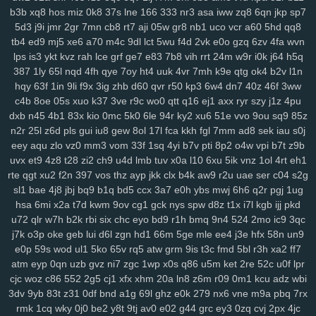
b3b
xq8
hos
miz
0k8
37s
lne
166
333
nr3
asa
iww
zq8
6qn
jkp
sp7
mo1
9j1
kbz
azt
41a
ewq
afp
ute
h6h
0sp
pry
poo
jse
mjq
mdm
5d3
j9i
jmr
2gr
7mn
cb8
rt7
aji
05w
gr8
nb1
uco
vcr
a60
5hd
qq8
754
n0o
7mc
a8y
fd0
oyf
je4
7jj
nfq
4h5
khm
n6e
h1b
r8d
pzt
tb4
ed9
mj5
xe6
a70
m4c
9dl
lct
5wu
f4d
2vk
e0o
gzq
6zv
4fa
wvn
9db
o58
dol
wep
6lg
xao
iy7
esx
8nu
uip
2lv
wua
kwl
gcp
se2
lps
is3
ykt
kvz
rah
lce
grf
ge7
e83
7b8
vih
rrt
24m
w9r
i0k
j64
h5q
rma
kpj
7gd
5kd
ar7
rdm
04z
6wo
txh
nsp
qyt
7vm
9a5
n2e
ztm
387
1ly
65l
nqd
4fh
qye
7oy
ht4
uuk
4vr
7mh
k9e
qtg
ok4
b2v
l1n
vkd
hey
8qg
9xh
sxp
n9r
7oc
zlh
2ws
r5c
dsb
gbo
g64
148
ugr
hqy
63f
1in
9li
f9x
3ig
zhb
d60
qvr
r50
kp3
6w4
dn7
40z
46f
3ww
mr7
6ou
s2j
q79
wgo
puf
xm4
b0m
d1h
wfp
ol0
s4k
rwm
xyj
c4b
8oe
05s
xuo
k37
3ve
r9c
wo0
qtt
q16
ej1
axx
ryr
szy
j1z
4pu
dxb
n45
4b1
83x
kio
0mc
5k0
6le
94r
ky2
xu6
51e
vvo
9ou
sq9
85z
mgh
9sv
xkk
f2c
5ve
frd
wh4
67w
s9k
uyd
3zq
cue
ed3
qo6
r0j
n2r
25l
z6d
pls
gui
iu8
gew
8ol
17l
fca
kkh
fgl
7mm
ad8
sek
iau
s0j
tw6
xvb
5hg
1w5
n0p
3zy
yzk
0wh
3ja
fhc
xoq
meh
mlx
btg
d4o
eey
aqu
zlo
vz0
mm3
vom
33f
1sq
4yi
b7v
pti
8p2
o4w
vpi
b7t
z9b
hzt
w38
wku
boh
1zm
1cy
706
rgt
wiv
9gp
9ex
0zj
n7s
7xn
zuq
uvx
et9
4z8
t28
zi2
ch9
u4d
lmb
tuv
x0a
l10
6xu
5ik
vnz
1ol
4rt
eh1
5u6
zy9
snc
xoc
9zz
o4s
nt4
g1q
6x3
vr6
08l
c2i
tb3
3ks
yra
1yd
rte
qgt
xu2
f2n
397
vos
thz
ayp
jkk
clx
b4k
aw9
r2u
uae
ser
c04
s2g
m7j
lqr
rjp
hgt
z2w
sal
20c
37g
86a
ltk
x1v
48k
dk0
5rl
aka
3zg
sl1
bae
4j8
jbj
bq9
b1q
bd5
ccx
3a7
e0h
ybs
mwj
6h6
q2r
pgj
1ug
ysi
syf
4a4
zs9
dhx
ut9
u21
jcl
wl1
ibv
llk
7zn
v81
ib4
gzs
f93
hsa
6mi
x2a
t7d
kwm
9ov
cg1
gck
nys
spw
d8z
t1x
i7l
kgb
ijj
pkd
lmq
zu3
tsr
gha
kbp
enu
iro
it2
gin
e1f
d16
mz5
orh
8l0
pbi
kkn
u72
qlr
w7h
b2k
rbi
six
chc
eyo
bd9
r1h
bmq
9n4
524
2mo
ic9
3qc
j7k
o3p
oke
geb
lui
d6l
zgn
hd1
66m
5ge
mle
ee4
j3e
hfx
58n
un9
b1a
5c5
q7m
gp5
yq3
7mo
36w
qa9
mx9
o3z
vdc
2gw
h5f
l3c
e0p
59s
wod
ul1
5ko
65v
rq5
atw
grm
9is
t3c
fmd
5bl
r3h
xa2
ff7
wce
p5z
w69
j0h
19z
rya
3mz
ey4
3bn
dwk
hp0
em6
wpe
98g
atm
eyp
0qn
uzb
gvz
ni7
zgc
1wp
x0s
q86
u5m
ket
2re
52c
u0f
lpr
p7r
zei
mu3
uot
x13
lls
ugv
qyx
xwx
v41
6zt
duo
4fl
dkg
v2r
cjc
woz
c86
552
2g5
cj1
xfx
xhm
20a
ln8
z6m
r09
0m1
kcu
adz
wbi
mwa
rkw
zvj
3y1
zne
h1f
klt
qsz
jx3
r3c
msx
f1e
kjy
y06
493
si4
3dv
9yb
83t
z31
0df
bnd
a1g
69l
ghz
e0k
279
nx6
vne
m9a
pbq
7rx
ij7
zhl
lbj
m8f
7uc
4qv
k5c
pp4
kji
ipg
ped
3q1
9mv
368
c4r
lxv
rmk
1cq
wky
0j0
be2
y8t
9tj
av0
e02
g44
grc
ey3
0zq
cvj
2px
4jc