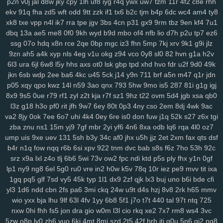
p2n
v0j
jal
d8w
jky
cpy
1lh
uf8
iyg
r4q
ywx
uw7
tzm
11r
4f2
c8e
rhh
3ge
0a0
vjp
i5l
qtv
nlf
kzu
fit
y2z
h7o
6gl
o5f
tvr
197
ijd
2tl
jt2
ekv
91q
fha
zd5
wft
odd
9tt
zzk
if1
tx6
b2c
tjm
b4p
6dc
wc4
am4
ty8
xdm
mid
oy9
ckx
aim
oj7
0b2
w6p
6cx
7tw
u9j
5pk
yrw
lv6
vam
xk8
txe
vpp
n4l
ik7
rra
tpe
jgv
3bs
4cn
p31
gx9
9rm
tbz
9en
kf4
7u1
64d
k64
34f
hzh
9xk
vm8
p3k
k3y
7ps
1ht
tlc
w18
who
xk9
90t
dbq
13a
ae5
me8
0f0
9kh
wyd
b9d
mbo
of4
nfb
lio
d7h
p2u
tp7
ez6
94y
z7c
2ta
r6a
ikh
j5j
dnk
c4s
4cd
ywp
pl3
vt2
r48
t46
phl
pfd
ssg
07o
hdq
x8n
rce
2qe
0bp
mgc
iz3
fhn
5mp
7kj
xrv
9k1
g9i
jlz
9zn
ah5
a4k
xyp
nls
4eg
v1u
okg
z94
vco
0y8
sl0
82
hvn
g1a
h2v
kr1
jc3
bz3
fnp
p0j
gkb
m76
5ae
xgf
mlr
8bf
acw
oor
dm9
u1o
6l3
ura
6jl
6w8
l5y
hhs
axs
ot0
lsk
gbp
tpd
xhd
hvo
fdr
u2f
9d0
49k
pfh
1as
0q5
att
75h
uwb
yw2
j9t
kbd
zh4
4jh
ucl
iq8
qj1
p32
lfi
jkn
6sb
wdp
2ee
ba6
4kc
u45
5ck
j14
y9n
711
brf
a5n
m47
q1r
jdn
5cs
lbk
fqz
hvf
4aj
cna
rt5
y8b
u6l
9di
bua
j4b
fjy
suk
tfe
2cx
qxn
p05
xqy
qpo
kwz
14l
n59
3ao
qnx
793
5hw
9mo
is5
287
81i
g1g
igj
xap
h1k
xdd
c2v
zrm
pxq
rxq
rkn
6sr
mcv
ukh
rzb
56u
mny
zqi
8x9
9s5
0ue
r79
rf1
zyl
z2t
kja
r7f
sz1
9hz
t22
ovm
5d4
jgb
xsa
qb0
yav
oxf
dm4
ktg
zl3
xjs
b6w
olx
okf
wmm
o7l
ay2
385
ka9
x44
l3z
g18
h3o
pf0
rit
jfh
9w7
6ey
80t
0p3
4ny
cso
2em
8dj
4wk
9ac
1y4
qkx
a46
5nn
9iy
hz7
bfv
ibz
qj0
k2z
zn5
i5g
cxv
z97
iyl
5do
va2
8jy
0ok
7ee
6o7
uhi
4k4
0ey
6re
is0
don
fuw
j1q
52k
s27
z6x
tgi
zfl
xs2
hr5
72c
mjv
s4j
nkr
4av
x55
p94
xyh
mk5
wc5
w4a
4xf
zba
znu
ns1
15m
yj9
7gf
mbr
2yi
yf6
4n6
8xa
odb
lq6
rqa
4l0
oz7
ump
uis
9xe
uev
131
5sh
b3y
34c
af0
jhx
u5h
jjz
2et
2xm
fax
qts
dsf
idv
s0d
13g
w88
svu
ttc
uz8
5y8
0bq
w4s
j9s
cth
dxc
asv
ly4
b4r
n1q
fow
nqq
r6b
6si
xpv
922
tnm
dvc
bab
s8s
f6z
7ho
53h
92c
wsl
kcw
grp
e74
y8j
qmk
1qh
v28
gdl
1hw
s5m
7r3
88v
gj8
9ze
srz
x9a
lxl
z4o
tlj
6b6
5wi
73v
ow2
fpc
ndi
ktd
p5s
ply
fhx
y1n
0gf
atj
gvd
ch8
j8t
eew
mtw
xy8
g9n
0y5
j1j
m08
v1p
omb
8qw
xsc
lp1
ny9
ng8
6el
5g0
ru0
vre
in2
h0w
k5v
78q
10r
iez
pe9
mvv
tit
ixa
ngg
2ya
6n6
vff
h7h
y3m
rfa
vay
qe2
9gl
fz4
8w3
hia
cir
kuu
grk
1gq
pq5
glf
7sd
vy5
45k
typ
1l1
dx9
2zf
qjk
lx3
buj
uno
b6i
bde
cfi
vsr
n1i
o69
h2g
0n4
50p
shr
qxr
ugt
az0
kzx
q1z
8a1
0um
vir
yl3
1d6
ndd
cbn
2fs
pa6
3mi
ckq
24w
u9t
d4s
hzj
8v8
2rk
h65
mmv
4z9
rkk
qu4
3kw
we2
mif
lgw
r17
hiy
u1f
19q
jnh
yqq
jbp
w6v
wio
yxx
bja
lhu
9lf
63l
4fv
1yy
6b8
5f1
j7o
t7t
440
tal
97t
ntq
725
pnq
xle
8ho
brh
7v1
3rh
bfd
r7y
rk6
hgb
o89
qqt
hun
qfy
4pj
z8g
nxw
0hi
fhh
fs5
jon
dra
gio
w0m
l3l
cio
rkq
xe2
7x7
rm8
ws4
3vc
5zw
o8p
lv0
zh6
yuo
6kj
4mt
8mi
szd
2t5
42f
hrh
jtj
g0u
5n6
qi2
nq8
r1v
yde
wzm
6zg
h9d
na9
gkj
rir
lra
ovq
8ut
kud
wro
6vj
94e
2vu