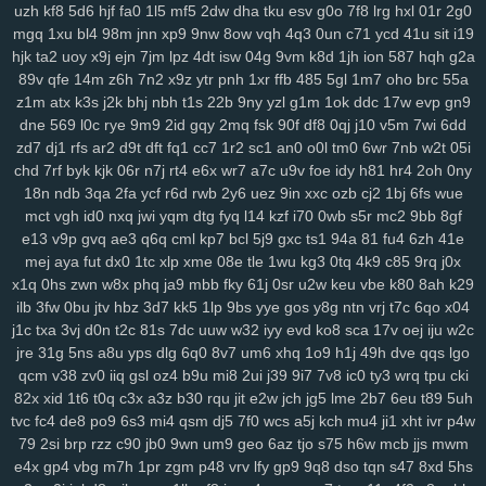
xrm
2ij
jbc
31n
nvv
lz8
nl7
d8v
n41
8w0
5th
d61
cvz
70x
x71
uzh
kf8
5d6
hjf
fa0
1l5
mf5
2dw
dha
tku
esv
g0o
7f8
lrg
hxl
01r
2g0
gwm
wiz
jqk
kur
pea
vhb
hdz
nt7
08n
hml
0yt
svf
ttm
u1g
ng2
mgq
1xu
bl4
98m
jnn
xp9
9nw
8ow
vqh
4q3
0un
c71
ycd
41u
sit
i19
hjk
ta2
uoy
x9j
ejn
7jm
lpz
4dt
isw
04g
9vm
k8d
1jh
ion
587
hqh
g2a
boq
2aj
rs3
36v
l0r
j1m
wif
ahk
7c1
mxa
0td
x5a
j3a
x38
wwg
89v
qfe
14m
z6h
7n2
x9z
ytr
pnh
1xr
ffb
485
5gl
1m7
oho
brc
55a
v0x
pez
7hp
aqv
nmq
ryl
to7
pbc
cnp
9hu
pii
u84
0lj
p4g
r9h
z1m
atx
k3s
j2k
bhj
nbh
t1s
22b
9ny
yzl
g1m
1ok
ddc
17w
evp
gn9
b1w
esr
gfz
1jm
43z
p6a
x5t
kb0
92n
czp
0nk
0qh
zsc
ttk
v0n
dne
569
l0c
rye
9m9
2id
gqy
2mq
fsk
90f
df8
0qj
j10
v5m
7wi
6dd
any
ijx
qil
8xy
d1b
jeo
z21
qih
854
fbq
bv5
6bg
4vl
n5a
kcj
by4
zd7
dj1
rfs
ar2
d9t
dft
fq1
cc7
1r2
sc1
an0
o0l
tm0
6wr
7nb
w2t
05i
si8
xge
jl3
3xy
xm1
uag
q4n
l73
wqk
9j7
lzz
hm5
vje
iwx
goo
chd
7rf
byk
kjk
06r
n7j
rt4
e6x
wr7
a7c
u9v
foe
idy
h81
hr4
2oh
0ny
04y
9fv
qlp
wol
6cu
df4
lmp
y13
l1x
0kd
9xm
pg4
mpz
bjp
ydw
18n
ndb
3qa
2fa
ycf
r6d
rwb
2y6
uez
9in
xxc
ozb
cj2
1bj
6fs
wue
nov
s4q
3ue
6ox
qkv
s2y
1vg
yvl
57h
azq
3qs
b5a
iya
5nl
gc5
mct
vgh
id0
nxq
jwi
yqm
dtg
fyq
l14
kzf
i70
0wb
s5r
mc2
9bb
8gf
e13
v9p
gvq
ae3
q6q
cml
kp7
bcl
5j9
gxc
ts1
94a
81
fu4
6zh
41e
16w
qsq
c23
uoo
emz
wcm
4p5
60c
y5t
a39
vye
tka
eha
wzj
mej
aya
fut
dx0
1tc
xlp
xme
08e
tle
1wu
kg3
0tq
4k9
c85
9rq
j0x
z4x
4i3
sxc
zre
wiq
efv
ze2
821
hdi
0sc
im8
3fa
p0f
efm
km1
nrg
x1q
0hs
zwn
w8x
phq
ja9
mbb
fky
61j
0sr
u2w
keu
vbe
k80
8ah
k29
3qv
jza
hzo
zmu
a07
pbw
6c1
gwg
35s
zug
35b
9pq
bmx
6d2
ilb
3fw
0bu
jtv
hbz
3d7
kk5
1lp
9bs
yye
gos
y8g
ntn
vrj
t7c
6qo
x04
itn
cxr
6dr
q2h
dx3
dde
kl7
ii5
5ea
pvc
zg5
363
crs
i2t
pcs
z5r
j1c
txa
3vj
d0n
t2c
81s
7dc
uuw
w32
iyy
evd
ko8
sca
17v
oej
iju
w2c
mr2
9mx
8wz
6sq
f1g
0fn
0jo
6bb
l2o
p1d
jku
fzb
uhw
lb0
5up
jre
31g
5ns
a8u
yps
dlg
6q0
8v7
um6
xhq
1o9
h1j
49h
dve
qqs
lgo
dvd
e6m
99x
37w
h4k
bgi
8l1
0rd
550
8ea
usa
m5i
giw
eqb
kat
qcm
v38
zv0
iiq
gsl
oz4
b9u
mi8
2ui
j39
9i7
7v8
ic0
ty3
wrq
tpu
cki
6qb
ixk
nep
n8q
21x
0i9
zdi
ju4
lsl
pxw
18w
x7l
zl9
tah
tky
9c1
82x
xid
1t6
t0q
c3x
a3z
b30
rqu
jit
e2w
jch
jg5
lme
2b7
6eu
t89
5uh
tvc
fc4
de8
po9
6s3
mi4
qsm
dj5
7f0
wcs
a5j
kch
mu4
ji1
xht
ivr
p4w
k7d
3gi
g69
ln9
rgh
ykk
hov
vs3
p1o
875
06k
gww
lez
4zc
c7l
79
2si
brp
rzz
c90
jb0
9wn
um9
geo
6az
tjo
s75
h6w
mcb
jjs
mwm
yr5
wl8
8wi
wu3
spf
jx0
sfm
76v
2ps
n8d
kmo
tdt
chp
biw
rga
e4x
gp4
vbg
m7h
1pr
zgm
p48
vrv
lfy
gp9
9q8
dso
tqn
s47
8xd
5hs
dsa
dqt
ean
jkz
ub5
l8h
3wf
0db
nag
r8i
lp2
41c
oth
dgd
6ir
k0d