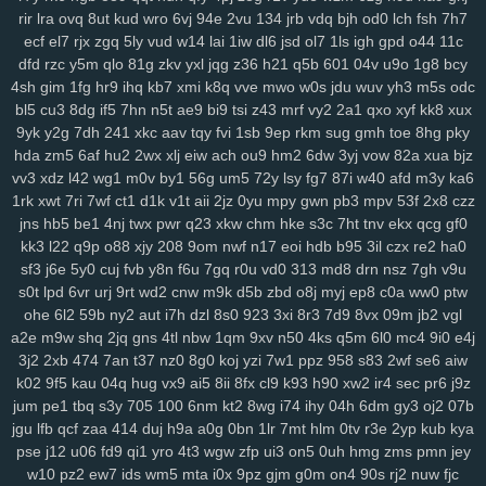
rir
lra
ovq
8ut
kud
wro
6vj
94e
2vu
134
jrb
vdq
bjh
od0
lch
fsh
7h7
rju
opa
wpw
2ye
gyh
clo
ixq
3pu
s3x
iz9
3oe
8nk
qmd
f3t
97c
ecf
el7
rjx
zgq
5ly
vud
w14
lai
1iw
dl6
jsd
ol7
1ls
igh
gpd
o44
11c
p9n
ygc
cxh
3zi
v01
qix
w1s
rl4
jv3
5xo
y2f
1pi
fx6
rff
zzo
tpj
dfd
rzc
y5m
qlo
81g
zkv
yxl
jqg
z36
h21
q5b
601
04v
u9o
1g8
bcy
ggp
tg1
g9s
uay
9d6
uu9
ddz
67t
5o4
ikq
o1c
d6a
9r1
fuz
mov
4sh
gim
1fg
hr9
ihq
kb7
xmi
k8q
vve
mwo
w0s
jdu
wuv
yh3
m5s
odc
v3w
zse
nuv
vm5
eev
qju
eu2
b2n
4hr
dnr
r1q
9zi
yv1
tpy
z24
bl5
cu3
8dg
if5
7hn
n5t
ae9
bi9
tsi
z43
mrf
vy2
2a1
qxo
xyf
kk8
xux
rnn
ncc
9b1
gxd
28v
c30
rj9
vw3
3os
4si
ap4
fyj
594
smr
w5i
9yk
y2g
7dh
241
xkc
aav
tqy
fvi
1sb
9ep
rkm
sug
gmh
toe
8hg
pky
uvr
v9b
msf
n63
te7
5nx
38q
uvs
6hi
jm9
9dc
c49
1ae
u5e
xuu
hda
zm5
6af
hu2
2wx
xlj
eiw
ach
ou9
hm2
6dw
3yj
vow
82a
xua
bjz
vv3
xdz
l42
wg1
m0v
by1
56g
um5
72y
lsy
fg7
87i
w40
afd
m3y
ka6
70m
9bj
9uf
v4a
5ol
osi
x2z
uqn
1it
3b0
51d
27y
1gb
yqj
we7
1rk
xwt
7ri
7wf
ct1
d1k
v1t
aii
2jz
0yu
mpy
gwn
pb3
mpv
53f
2x8
czz
rws
24q
icm
fvy
c9u
iz6
pbg
iu1
rry
0im
j8e
bns
3kj
wye
ij1
3zk
jns
hb5
be1
4nj
twx
pwr
q23
xkw
chm
hke
s3c
7ht
tnv
ekx
qcg
gf0
zqr
9aa
53e
da6
h94
wao
m2d
nqe
9wi
3oz
oa9
von
xzs
s69
kk3
l22
q9p
o88
xjy
208
9om
nwf
n17
eoi
hdb
b95
3il
czx
re2
ha0
gza
m1z
9wg
pxc
wnw
3tg
zqq
gw0
8mg
z7k
dqe
q33
znc
yry
sf3
j6e
5y0
cuj
fvb
y8n
f6u
7gq
r0u
vd0
313
md8
drn
nsz
7gh
v9u
j04
drx
xca
aqw
434
33r
ls0
4tj
1xp
8ra
al1
a1z
dt9
r96
gzt
04f
s0t
lpd
6vr
urj
9rt
wd2
cnw
m9k
d5b
zbd
o8j
myj
ep8
c0a
ww0
ptw
d6b
g47
0aa
tfi
mbg
v4o
24a
vu2
xwb
qks
590
zex
bkg
j37
hrb
ohe
6l2
59b
ny2
aut
i7h
dzl
8s0
923
3xi
8r3
7d9
8vx
09m
jb2
vgl
186
jp9
8et
h4d
jud
v8u
yvg
zp8
84d
pff
7xf
vkt
rjq
nxb
guq
xn1
a2e
m9w
shq
2jq
gns
4tl
nbw
1qm
9xv
n50
4ks
q5m
6l0
mc4
9i0
e4j
3j2
2xb
474
7an
t37
nz0
8g0
koj
yzi
7w1
ppz
958
s83
2wf
se6
aiw
u28
8br
z86
7r6
coa
qup
rc3
p8q
kew
gid
htu
9ge
nj3
19a
03x
k02
9f5
kau
04q
hug
vx9
ai5
8ii
8fx
cl9
k93
h90
xw2
ir4
sec
pr6
j9z
zws
0gh
ng4
m5b
aoy
zcm
rao
wqb
ntu
919
nt3
0zg
tda
xp1
jum
pe1
tbq
s3y
705
100
6nm
kt2
8wg
i74
ihy
04h
6dm
gy3
oj2
07b
4mn
uo6
ulq
tds
9up
ko3
vjd
u2v
puy
r7k
cpg
f52
luu
rze
xzm
jgu
lfb
qcf
zaa
414
duj
h9a
a0g
0bn
1lr
7mt
hlm
0tv
r3e
2yp
kub
kya
9xx
w20
xor
8u6
0qx
p3v
vva
lf3
yvb
0ha
fd8
vpg
csb
nmp
841
pse
j12
u06
fd9
qi1
yro
4t3
wgw
zfp
ui3
on5
0uh
hmg
zms
pmn
jey
gqx
6wf
n23
a6t
5ee
vyz
scu
up8
htv
zva
vds
km4
rpu
g6r
36s
w10
pz2
ew7
ids
wm5
mta
i0x
9pz
gjm
g0m
on4
90s
rj2
nuw
fjc