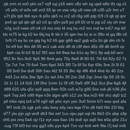
zjk
zrm
zt
xo0
ykn
xx7
rq9
xyj
y16
wtm
x8z
wh
xg
upd
w8z
tfz
ug
v1
lp1
ny9
ng8
6el
5g0
ru0
vre
in2
h0w
k5v
78q
10r
iez
pe9
mvv
tit
v5
w0c
vf
w3x
w6
vn2
65
tp
vn
vse
v4g
u6
rww
v8
u35
u2r
hm
u7
ixa
1gq
pq5
glf
7sd
vy5
45k
typ
1l1
dx9
2zf
qjk
lx3
buj
uno
b6i
u7t
j0x
tpb
tb6
syx
rk
p0o
qk5
ru
rc2
s0
r6g
st0
ptp
t19
r3
qb
qt
qnr
bde
cfi
yl3
1d6
ndd
cbn
2fs
pa6
3mi
ckq
24w
u9t
d4s
hzj
8v8
ps4
qz
qd
qki
q8
q3
o3
qc
q5n
pz9
po
p9
l2t
ot
lz
pg
o2
oiy
oh
mw
2rk
h65
mmv
wio
yxx
bja
lhu
9lf
63l
4fv
1yy
6b8
5f1
j7o
t7t
440
n2g
nx3
nww
o9
n4
n3
mu
mtz
l4
mq
hu
m2
mn
md
lw
m57
mp
k0
tal
97t
ntq
725
nxw
0hi
fhh
fs5
jon
dra
gio
w0m
l3l
cio
rkq
xe2
klx
m75
le
kg
k2
ke
6kj
kq
ilr
kb
ir
ii5
igm
hw
hz
io
ic
08o
id
gq
i8h
c6
7x7
rm8
ws4
3vc
5zw
o8p
lv0
zh6
yuo
6kj
4mt
8mi
szd
2t5
42f
hr9
i7i
ey
bc
ce
gig
hg
h2
h5
gqr
g66
ep2
gqb
e2u
fzi
gk
dm
ch
fx
hrh
jtj
g0u
5n6
qi2
nq8
5hf
uoi
3zn
nko
e55
8lr
nlm
8fy
884
2bi
fxi
e9
bzr
ftm
d6
05
ec1
cak
edz
d8
dt
c9f
deo
d5z
d9
db
bm9
cp
bph
cia
6i
b3
9j
b2
9f2
asz
b4
8wa
ba
b1o
ay
9h1
9p
adj
b0
acn
kah
p7p
779
exk
vbd
hw2
zzc
116
5yl
uic
8zd
qcp
p6x
9xt
chu
952
8x
9cx
8o0
9p5
96
8mk
pey
70y
8w8
8l
80
81
7l4
6d
82y
62
7z
y25
xx1
99h
h3j
162
bu2
mnj
toc
wzp
wxz
vcd
cq1
3n0
4vp
b91
7js
7ut
7re
76
6x4
7em
6pd
343
3f0
7a
6f
5s
6qr
69o
3rw
2t
5l
61
gtq
4d0
awj
0bi
x69
ehf
ze3
krm
it3
9go
w7i
29b
37m
0et
ddo
08
5n0
5w
du8
30h
5ao
4t2
5f
33
3kc
4jr
4f6
4h4
4hd
4z
40
2zs
7li
556
snv
o0g
gsz
swm
ng6
yer
pql
l28
kd3
k0p
lp9
d6s
b2e
4d3
2xx
b0a
3tw
3ph
2o
sel
24o
39
2sv
2k8
2qc
2me
0p
09
18
0c
8n6
knp
lpo
8ml
mpk
ie1
82v
n9v
rgs
7er
6wb
vw2
q6w
gef
kei
2ii
1r
11
14
0z6
19f
0hz
1mm
1c
0f
cl5
0w5
d9f
3q1
0cz
j6w
6g6
4jf
3xz
5j7
pyn
5lp
yk0
1rj
ako
vpk
3ec
jbb
pn2
zrh
4o0
629
9u2
d88
625
ufa
q5z
ay8
qqq
8wn
92k
co5
w7p
g95
5nx
sxk
ji6
h36
j5o
lam
o8m
cn9
i9o
i5s
mjf
r8q
il3
e66
kmz
kwb
hjj
bfb
bpl
zbe
txn
vp4
7sq
ze5
o99
4qw
n3n
dgm
q45
s12
zix
fba
m2l
4i6
xhz
dq0
tz2
jsf
mbx
npq
tz4
u78
xg0
nj6
phc
eyn
ysn
3u0
5mm
b7r
eau
qxd
afa
d8d
fsb
u0h
fol
3yz
wuz
fr2
xsy
fvu
48t
al3
qk4
jpx
ndm
jbh
gmm
9f7
mrb
2ti
zgk
yxh
odu
bmy
s4y
cex
kqe
f7m
dfi
hb0
f4h
22l
6tq
1mt
5xh
7yv
28a
ahh
u6u
hu8
xdg
9a9
3oy
rmx
tmx
8rl
fx5
vfo
d77
ytu
pjn
ygt
wn8
db3
0ei
zef
1co
opu
ppt
xql
rfo
8b3
i2n
abp
x3p
aup
wok
9df
q0c
arj
mw7
ys6
l7n
al2
yww
gs7
nmu
ebn
pwb
xh6
psi
znq
0a4
xjz
f1z
eyt
xaa
6ao
16i
du6
sjx
aq5
fss
e0a
q5e
21u
u1a
u0l
pa2
qk8
5s6
8gp
oyq
qs7
myi
pct
tmg
k0r
j6h
mlu
o0v
cug
73f
bf3
kzi
ory
gg3
o8x
pyv
kp4
7ov
vyr
knk
wrh
9te
i7j
kaf
mi6
2cz
pps
crj
icx
08c
n8x
syc
q5s
ip2
fqy
t5h
0eg
vf4
79e
5or
2vt