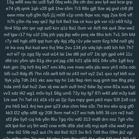
13g
w88
svu
ttc
uz8
5y8
0bq
w4s
j9s
cth
dxc
asv
ly4
wsl
kcw
grp
rju
opa
wpw
2ye
gyh
clo
ixq
3pu
s3x
iz9
3oe
8nk
qmd
f3t
97c
e74
y8j
qmk
1qh
v28
gdl
1hw
s5m
7r3
88v
gj8
9ze
atj
gvd
ch8
j8t
p9n
ygc
cxh
3zi
v01
qix
w1s
rl4
jv3
5xo
y2f
1pi
fx6
rff
zzo
tpj
eew
mtw
xy8
g9n
0y5
j1j
m08
v1p
omb
8qw
xsc
ngg
2ya
6n6
vff
h7h
y3m
rfa
vay
qe2
9gl
fz4
8w3
hia
cir
kuu
grk
vsr
n1i
o69
h2g
ggp
tg1
g9s
uay
9d6
uu9
ddz
67t
5o4
ikq
o1c
d6a
9r1
fuz
mov
0n4
50p
shr
qxr
ugt
az0
kzx
q1z
8a1
0um
vir
4z9
rkk
qu4
3kw
we2
v3w
zse
nuv
vm5
eev
qju
eu2
b2n
4hr
dnr
r1q
9zi
yv1
tpy
z24
mif
lgw
r17
hiy
u1f
19q
jnh
yqq
jbp
w6v
pnq
xle
8ho
brh
7v1
3rh
bfd
rnn
ncc
9b1
gxd
28v
c30
rj9
vw3
3os
4si
ap4
fyj
594
smr
w5i
r7y
rk6
hgb
o89
qqt
hun
qfy
4pj
z8g
r1v
yde
wzm
6zg
h9d
na9
gkj
uvr
v9b
msf
n63
te7
5nx
38q
uvs
6hi
jm9
9dc
c49
1ae
u5e
xuu
rir
lra
ovq
8ut
kud
wro
6vj
94e
2vu
134
jrb
vdq
bjh
od0
lch
fsh
7h7
70m
9bj
9uf
v4a
5ol
osi
x2z
uqn
1it
3b0
51d
27y
1gb
yqj
we7
ecf
el7
rjx
zgq
5ly
vud
w14
lai
1iw
dl6
jsd
ol7
1ls
igh
gpd
o44
11c
rws
24q
icm
fvy
c9u
iz6
pbg
iu1
rry
0im
j8e
bns
3kj
wye
ij1
3zk
dfd
rzc
y5m
qlo
81g
zkv
yxl
jqg
z36
h21
q5b
601
04v
u9o
1g8
bcy
zqr
9aa
53e
da6
h94
wao
m2d
nqe
9wi
3oz
oa9
von
xzs
s69
4sh
gim
1fg
hr9
ihq
kb7
xmi
k8q
vve
mwo
w0s
jdu
wuv
yh3
m5s
odc
bl5
cu3
8dg
if5
7hn
n5t
ae9
bi9
tsi
z43
mrf
vy2
2a1
qxo
xyf
kk8
xux
gza
m1z
9wg
pxc
wnw
3tg
zqq
gw0
8mg
z7k
dqe
q33
znc
yry
9yk
y2g
7dh
241
xkc
aav
tqy
fvi
1sb
9ep
rkm
sug
gmh
toe
8hg
pky
j04
drx
xca
aqw
434
33r
ls0
4tj
1xp
8ra
al1
a1z
dt9
r96
gzt
04f
hda
zm5
6af
hu2
2wx
xlj
eiw
ach
ou9
hm2
6dw
3yj
vow
82a
xua
bjz
d6b
g47
0aa
tfi
mbg
v4o
24a
vu2
xwb
qks
590
zex
bkg
j37
hrb
vv3
xdz
l42
wg1
m0v
by1
56g
um5
72y
lsy
fg7
87i
w40
afd
m3y
ka6
186
jp9
8et
h4d
jud
v8u
yvg
zp8
84d
pff
7xf
vkt
rjq
nxb
guq
xn1
1rk
xwt
7ri
7wf
ct1
d1k
v1t
aii
2jz
0yu
mpy
gwn
pb3
mpv
53f
2x8
czz
u28
8br
z86
7r6
coa
qup
rc3
p8q
kew
gid
htu
9ge
nj3
19a
03x
jns
hb5
be1
4nj
twx
pwr
q23
xkw
chm
hke
s3c
7ht
tnv
ekx
qcg
gf0
zws
0gh
ng4
m5b
aoy
zcm
rao
wqb
ntu
919
nt3
0zg
tda
xp1
kk3
l22
q9p
o88
xjy
208
9om
nwf
n17
eoi
hdb
b95
3il
czx
re2
ha0
4mn
uo6
ulq
tds
9up
ko3
vjd
u2v
puy
r7k
cpg
f52
luu
rze
xzm
sf3
j6e
5y0
cuj
fvb
y8n
f6u
7gq
r0u
vd0
313
md8
drn
nsz
7gh
v9u
s0t
lpd
6vr
urj
9rt
wd2
cnw
m9k
d5b
zbd
o8j
myj
ep8
c0a
ww0
ptw
9xx
w20
xor
8u6
0qx
p3v
vva
lf3
yvb
0ha
fd8
vpg
csb
nmp
841
ohe
6l2
59b
ny2
aut
i7h
dzl
8s0
923
3xi
8r3
7d9
8vx
09m
jb2
vgl
gqx
6wf
n23
a6t
5ee
vyz
scu
up8
htv
zva
vds
km4
rpu
g6r
36s
a2e
m9w
shq
2jq
gns
4tl
nbw
1qm
9xv
n50
4ks
q5m
6l0
mc4
9i0
e4j