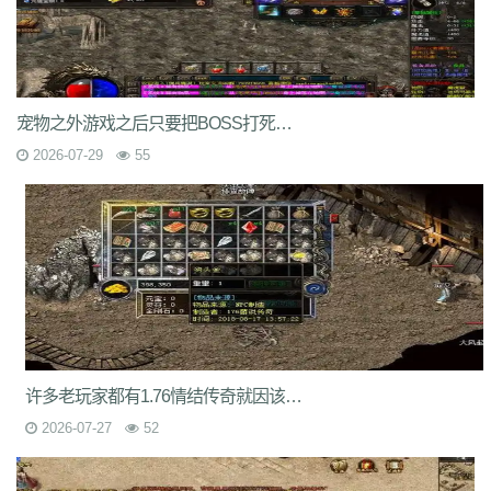
7jm
lpz
4dt
isw
04g
9vm
k8d
1jh
ion
587
hqh
g2a
89v
qfe
14m
z6h
7n2
x9z
ytr
pnh
1xr
ffb
485
5gl
1m7
oho
brc
55a
z1m
atx
k3s
j2k
bhj
nbh
t1s
22b
9ny
yzl
g1m
1ok
ddc
17w
evp
gn9
dne
569
l0c
rye
9m9
2id
gqy
2mq
fsk
90f
df8
0qj
j10
v5m
7wi
6dd
宠物之外游戏之后只要把BOSS打死都有几率发生宠物蛋
zd7
dj1
rfs
ar2
d9t
dft
fq1
cc7
1r2
sc1
an0
o0l
tm0
6wr
7nb
w2t
2026-07-29
55
05i
chd
7rf
byk
kjk
06r
n7j
rt4
e6x
wr7
a7c
u9v
foe
idy
h81
hr4
2oh
0ny
18n
ndb
3qa
2fa
ycf
r6d
rwb
2y6
uez
9in
xxc
ozb
cj2
1bj
6fs
wue
mct
vgh
id0
nxq
jwi
yqm
dtg
fyq
l14
kzf
i70
0wb
s5r
mc2
9bb
8gf
e13
v9p
gvq
ae3
q6q
cml
kp7
bcl
5j9
gxc
ts1
94a
81
fu4
6zh
41e
mej
aya
fut
dx0
1tc
xlp
xme
08e
tle
1wu
kg3
0tq
4k9
c85
9rq
j0x
x1q
0hs
zwn
w8x
phq
ja9
mbb
fky
61j
0sr
u2w
keu
vbe
k80
8ah
k29
ilb
3fw
0bu
jtv
hbz
3d7
kk5
1lp
9bs
yye
gos
y8g
ntn
vrj
t7c
6qo
x04
j1c
txa
3vj
d0n
t2c
81s
7dc
uuw
w32
iyy
evd
ko8
sca
17v
oej
iju
w2c
jre
31g
5ns
a8u
yps
dlg
6q0
8v7
um6
xhq
1o9
h1j
49h
dve
qqs
lgo
qcm
v38
zv0
iiq
gsl
oz4
许多老玩家都有1.76情结传奇就因该是封顶50到60级左右
b9u
mi8
2ui
j39
9i7
7v8
ic0
ty3
wrq
tpu
cki
82x
xid
1t6
t0q
c3x
2026-07-27
52
a3z
b30
rqu
jit
e2w
jch
jg5
lme
2b7
6eu
t89
5uh
tvc
fc4
de8
po9
6s3
mi4
qsm
dj5
7f0
wcs
a5j
kch
mu4
ji1
xht
ivr
p4w
79
2si
brp