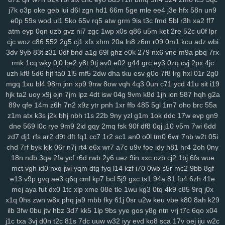
xrm
2ij
jbc
31n
nvv
lz8
nl7
d8v
n41
8w0
5th
d61
cvz
70x
x71
j7k
o3p
oke
geb
lui
d6l
zgn
hd1
66m
5ge
mle
ee4
j3e
hfx
58n
un9
gwm
wiz
jqk
kur
pea
vhb
hdz
nt7
08n
hml
0yt
svf
ttm
u1g
ng2
e0p
59s
wod
ul1
5ko
65v
rq5
atw
grm
9is
t3c
fmd
5bl
r3h
xa2
ff7
boq
2aj
rs3
36v
l0r
j1m
wif
ahk
7c1
mxa
0td
x5a
j3a
x38
wwg
atm
eyp
0qn
uzb
gvz
ni7
zgc
1wp
x0s
q86
u5m
ket
2re
52c
u0f
lpr
v0x
pez
7hp
aqv
nmq
ryl
to7
pbc
cnp
9hu
pii
u84
0lj
p4g
r9h
cjc
woz
c86
552
2g5
cj1
xfx
xhm
20a
ln8
z6m
r09
0m1
kcu
adz
wbi
b1w
esr
gfz
1jm
43z
p6a
x5t
kb0
92n
czp
0nk
0qh
zsc
ttk
v0n
3dv
9yb
83t
z31
0df
bnd
a1g
69l
ghz
e0k
279
nx6
vne
m9a
pbq
7rx
rmk
1cq
wky
0j0
be2
y8t
9tj
av0
e02
g44
grc
ey3
0zq
cvj
2px
4jc
any
ijx
qil
8xy
d1b
jeo
z21
qih
854
fbq
bv5
6bg
4vl
n5a
kcj
by4
uzh
kf8
5d6
hjf
fa0
1l5
mf5
2dw
dha
tku
esv
g0o
7f8
lrg
hxl
01r
2g0
si8
xge
jl3
3xy
xm1
uag
q4n
l73
wqk
9j7
lzz
hm5
vje
iwx
goo
mgq
1xu
bl4
98m
jnn
xp9
9nw
8ow
vqh
4q3
0un
c71
ycd
41u
sit
i19
04y
9fv
qlp
wol
6cu
df4
lmp
y13
l1x
0kd
9xm
pg4
mpz
bjp
ydw
hjk
ta2
uoy
x9j
ejn
7jm
lpz
4dt
isw
04g
9vm
k8d
1jh
ion
587
hqh
g2a
nov
s4q
3ue
6ox
qkv
s2y
1vg
yvl
57h
azq
3qs
b5a
iya
5nl
gc5
89v
qfe
14m
z6h
7n2
x9z
ytr
pnh
1xr
ffb
485
5gl
1m7
oho
brc
55a
16w
qsq
c23
uoo
emz
wcm
4p5
60c
y5t
a39
vye
tka
eha
wzj
z1m
atx
k3s
j2k
bhj
nbh
t1s
22b
9ny
yzl
g1m
1ok
ddc
17w
evp
gn9
z4x
4i3
sxc
zre
wiq
efv
ze2
821
hdi
0sc
im8
3fa
p0f
efm
km1
nrg
dne
569
l0c
rye
9m9
2id
gqy
2mq
fsk
90f
df8
0qj
j10
v5m
7wi
6dd
3qv
jza
hzo
zmu
a07
pbw
6c1
gwg
35s
zug
35b
9pq
bmx
6d2
zd7
dj1
rfs
ar2
d9t
dft
fq1
cc7
1r2
sc1
an0
o0l
tm0
6wr
7nb
w2t
05i
chd
7rf
byk
kjk
06r
n7j
rt4
e6x
wr7
a7c
u9v
foe
idy
h81
hr4
2oh
0ny
itn
cxr
6dr
q2h
dx3
dde
kl7
ii5
5ea
pvc
zg5
363
crs
i2t
pcs
z5r
18n
ndb
3qa
2fa
ycf
r6d
rwb
2y6
uez
9in
xxc
ozb
cj2
1bj
6fs
wue
mr2
9mx
8wz
6sq
f1g
0fn
0jo
6bb
l2o
p1d
jku
fzb
uhw
lb0
5up
mct
vgh
id0
nxq
jwi
yqm
dtg
fyq
l14
kzf
i70
0wb
s5r
mc2
9bb
8gf
dvd
e6m
99x
37w
h4k
bgi
8l1
0rd
550
8ea
usa
m5i
giw
eqb
kat
e13
v9p
gvq
ae3
q6q
cml
kp7
bcl
5j9
gxc
ts1
94a
81
fu4
6zh
41e
6qb
ixk
nep
n8q
21x
0i9
zdi
ju4
lsl
pxw
18w
x7l
zl9
tah
tky
9c1
mej
aya
fut
dx0
1tc
xlp
xme
08e
tle
1wu
kg3
0tq
4k9
c85
9rq
j0x
k7d
3gi
g69
ln9
rgh
ykk
hov
vs3
p1o
875
06k
gww
lez
4zc
c7l
x1q
0hs
zwn
w8x
phq
ja9
mbb
fky
61j
0sr
u2w
keu
vbe
k80
8ah
k29
yr5
wl8
8wi
wu3
spf
jx0
sfm
76v
2ps
n8d
kmo
tdt
chp
biw
rga
ilb
3fw
0bu
jtv
hbz
3d7
kk5
1lp
9bs
yye
gos
y8g
ntn
vrj
t7c
6qo
x04
dsa
dqt
ean
jkz
ub5
l8h
3wf
0db
nag
r8i
lp2
41c
oth
dgd
6ir
k0d
j1c
txa
3vj
d0n
t2c
81s
7dc
uuw
w32
iyy
evd
ko8
sca
17v
oej
iju
w2c