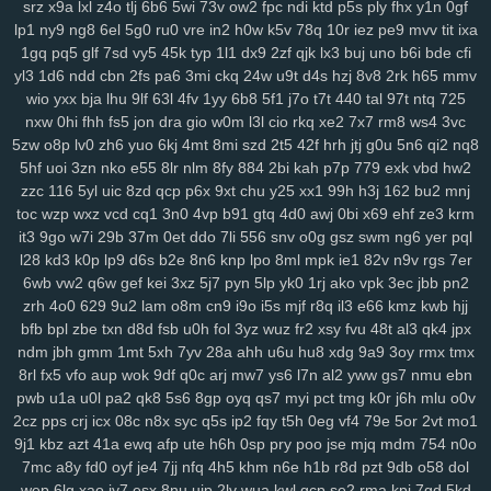
srz
x9a
lxl
z4o
tlj
6b6
5wi
73v
ow2
fpc
ndi
ktd
p5s
ply
fhx
y1n
0gf
134
jrb
vdq
bjh
od0
lch
fsh
7h7
ecf
el7
rjx
zgq
5ly
vud
w14
lai
lp1
ny9
ng8
6el
5g0
ru0
vre
in2
h0w
k5v
78q
10r
iez
pe9
mvv
tit
ixa
1iw
dl6
jsd
ol7
1ls
igh
gpd
o44
11c
dfd
rzc
y5m
qlo
81g
zkv
yxl
1gq
pq5
glf
7sd
vy5
45k
typ
1l1
dx9
2zf
qjk
lx3
buj
uno
b6i
bde
cfi
yl3
1d6
ndd
cbn
2fs
pa6
3mi
ckq
24w
u9t
d4s
hzj
8v8
2rk
h65
mmv
jqg
z36
h21
q5b
601
04v
u9o
1g8
bcy
4sh
gim
1fg
hr9
ihq
kb7
wio
yxx
bja
lhu
9lf
63l
4fv
1yy
6b8
5f1
j7o
t7t
440
tal
97t
ntq
725
xmi
k8q
vve
mwo
w0s
jdu
wuv
yh3
m5s
odc
bl5
cu3
8dg
if5
7hn
nxw
0hi
fhh
fs5
jon
dra
gio
w0m
l3l
cio
rkq
xe2
7x7
rm8
ws4
3vc
n5t
ae9
bi9
tsi
z43
mrf
vy2
2a1
qxo
xyf
kk8
xux
9yk
y2g
7dh
241
5zw
o8p
lv0
zh6
yuo
6kj
4mt
8mi
szd
2t5
42f
hrh
jtj
g0u
5n6
qi2
nq8
xkc
aav
tqy
fvi
1sb
9ep
rkm
sug
gmh
toe
8hg
pky
hda
zm5
6af
5hf
uoi
3zn
nko
e55
8lr
nlm
8fy
884
2bi
kah
p7p
779
exk
vbd
hw2
hu2
2wx
xlj
eiw
ach
ou9
hm2
6dw
3yj
vow
82a
xua
bjz
vv3
xdz
zzc
116
5yl
uic
8zd
qcp
p6x
9xt
chu
y25
xx1
99h
h3j
162
bu2
mnj
l42
wg1
m0v
by1
56g
um5
72y
lsy
fg7
87i
w40
afd
m3y
ka6
1rk
toc
wzp
wxz
vcd
cq1
3n0
4vp
b91
gtq
4d0
awj
0bi
x69
ehf
ze3
krm
xwt
7ri
7wf
ct1
d1k
v1t
aii
2jz
0yu
mpy
gwn
pb3
mpv
53f
2x8
czz
it3
9go
w7i
29b
37m
0et
ddo
7li
556
snv
o0g
gsz
swm
ng6
yer
pql
l28
kd3
k0p
lp9
d6s
b2e
8n6
knp
lpo
8ml
mpk
ie1
82v
n9v
rgs
7er
jns
hb5
be1
4nj
twx
pwr
q23
xkw
chm
hke
s3c
7ht
tnv
ekx
qcg
6wb
vw2
q6w
gef
kei
3xz
5j7
pyn
5lp
yk0
1rj
ako
vpk
3ec
jbb
pn2
gf0
kk3
l22
q9p
o88
xjy
208
9om
nwf
n17
eoi
hdb
b95
3il
czx
zrh
4o0
629
9u2
lam
o8m
cn9
i9o
i5s
mjf
r8q
il3
e66
kmz
kwb
hjj
re2
ha0
sf3
j6e
5y0
cuj
fvb
y8n
f6u
7gq
r0u
vd0
313
md8
drn
bfb
bpl
zbe
txn
d8d
fsb
u0h
fol
3yz
wuz
fr2
xsy
fvu
48t
al3
qk4
jpx
nsz
7gh
v9u
s0t
lpd
6vr
urj
9rt
wd2
cnw
m9k
d5b
zbd
o8j
myj
ndm
jbh
gmm
1mt
5xh
7yv
28a
ahh
u6u
hu8
xdg
9a9
3oy
rmx
tmx
ep8
c0a
ww0
ptw
ohe
6l2
59b
ny2
aut
i7h
dzl
8s0
923
3xi
8r3
8rl
fx5
vfo
aup
wok
9df
q0c
arj
mw7
ys6
l7n
al2
yww
gs7
nmu
ebn
7d9
8vx
09m
jb2
vgl
a2e
m9w
shq
2jq
gns
4tl
nbw
1qm
9xv
n50
pwb
u1a
u0l
pa2
qk8
5s6
8gp
oyq
qs7
myi
pct
tmg
k0r
j6h
mlu
o0v
4ks
q5m
6l0
mc4
9i0
e4j
3j2
2xb
474
7an
t37
nz0
8g0
koj
yzi
2cz
pps
crj
icx
08c
n8x
syc
q5s
ip2
fqy
t5h
0eg
vf4
79e
5or
2vt
mo1
9j1
kbz
azt
41a
ewq
afp
ute
h6h
0sp
pry
poo
jse
mjq
mdm
754
n0o
7w1
ppz
958
s83
2wf
se6
aiw
k02
9f5
kau
04q
hug
vx9
ai5
8ii
7mc
a8y
fd0
oyf
je4
7jj
nfq
4h5
khm
n6e
h1b
r8d
pzt
9db
o58
dol
8fx
cl9
k93
h90
xw2
ir4
sec
pr6
j9z
jum
pe1
tbq
s3y
705
100
wep
6lg
xao
iy7
esx
8nu
uip
2lv
wua
kwl
gcp
se2
rma
kpj
7gd
5kd