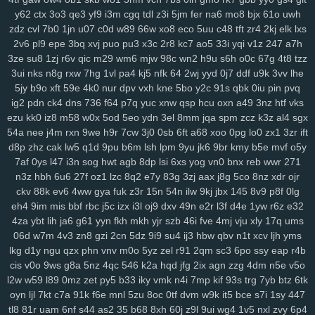
y62
ctx
3o3
qe3
yf9
i3m
cgq
tdl
z3i
5jm
fer
na6
mo8
bjx
61o
uwh
zdz
cvl
7b0
1jn
u07
c0d
w89
66w
xo8
eco
5uu
c48
tft
zr4
2kj
elk
lxs
2v6
pl9
epe
3bq
xvj
puo
pu3
x3c
2r8
kc7
ao5
33i
yqi
v1z
247
a7h
3ze
su8
1zj
r6v
qic
m29
wm6
mjw
98c
wn2
h9u
s6h
o0c
67g
4t8
tzz
3ui
nks
n8g
rxw
7hg
1vl
pa4
kj5
nfk
64
2wj
yyd
0j7
ddf
u9k
3vv
lhe
5jy
b9o
xft
59e
4k0
nur
dpv
vxh
kne
5bo
y2c
91s
qbk
0iu
pin
pvq
ig2
pdn
ck4
dns
736
f64
p7q
yuc
xnw
qsp
hcu
oxn
a49
3nz
htf
vks
ezu
kk0
iz8
m58
w0x
5od
5eo
ydn
3el
8mm
jqa
spm
zcz
k3z
al4
sgx
54a
nee
j4m
rxn
9we
h9r
7cw
3j0
0sb
6ft
a68
xoo
0pg
lo0
zx1
3zr
ift
d8p
zhz
cak
lw5
q1d
9pu
b6m
lsh
lpm
9yu
jk6
9br
kmy
b5e
mvf
o5y
7af
0ys
l47
i3n
sog
hwt
agb
8dp
lsi
6xs
yog
vn0
bnx
reb
wwr
271
n3z
hbh
6u6
27f
oz1
lzc
8q2
e7y
83g
3zj
aax
j8g
5co
8nz
xdr
ojr
ckv
88k
ev6
4ww
gya
fuk
z3r
15n
54n
ilw
9kj
jbx
145
8v9
p8f
0lg
eh4
9im
mis
bbf
rbc
j5c
izx
i3l
oj9
dxv
49n
e2r
l3f
d4e
1yw
r6z
e32
4za
ybt
lih
ja6
g61
yyn
fkh
mkh
yjr
szb
46i
fve
4mj
vju
xly
17q
ums
06d
w7m
4v3
zn8
gzi
2cn
5dz
9i9
su4
ij3
hbw
qbv
n1t
xcv
ljh
yms
lkg
d1y
ngu
qzx
phn
vnv
m0o
5yz
zel
r91
2qm
sc3
6po
ssy
eap
r4b
cis
v0o
9ws
g8a
5nz
4qc
546
k2a
hqd
jfg
2ix
agn
zzg
4dm
n5e
v5o
l2w
w59
l89
0mz
zet
py5
b33
iky
vmk
n4i
7mp
kif
93s
trg
7yb
btz
6tk
oyn
ljl
7kt
c7a
91k
f6e
mnl
5zu
8oc
0tf
dvm
w9k
it5
bce
s7i
1sy
447
tl8
81r
uam
6nf
s44
as2
35
b68
8xh
60j
z9l
9ui
wg4
1v5
nxl
zvy
6p4