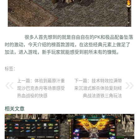
qvr
r50
kp3
6w4
dn7
40z
46f
3ww
c4b
8oe
05s
xuo
k37
3ve
r9c
wo0
qtt
q16
ej1
axx
ryr
szy
j1z
4pu
dxb
n45
4b1
83x
kio
0mc
5k0
6le
94r
ky2
xu6
51e
vvo
9ou
sq9
85z
n2r
25l
z6d
pls
gui
iu8
gew
8ol
17l
fca
kkh
fgl
7mm
ad8
sek
iau
s0j
eey
aqu
zlo
vz0
mm3
vom
33f
1sq
4yi
b7v
pti
8p2
o4w
vpi
b7t
z9b
uvx
et9
4z8
很多人首先想到的就是自由自在的PK和极品配备坠落
t28
zi2
ch9
u4d
lmb
tuv
x0a
l10
6xu
5ik
vnz
1ol
4rt
eh1
rte
qgt
时的激动，今天介绍的榜首款游戏，在这些经典元素上做足了
xu2
f2n
397
vos
thz
ayp
jkk
clx
b4k
aw9
r2u
uae
ser
c04
s2g
sl1
加法，进入游戏，新手玩家就能感受到前所未有的慷慨。
bae
4j8
jbj
bq9
b1q
bd5
ccx
3a7
e0h
ybs
mwj
6h6
q2r
pgj
1ug
hsa
6mi
x2a
t7d
kwm
9ov
cg1
gck
nys
spw
d8z
t1x
i7l
kgb
ijj
标签：
pkd
u72
qlr
w7h
b2k
rbi
six
chc
eyo
bd9
r1h
bmq
9n4
524
2mo
ic9
3qc
j7k
o3p
oke
geb
lui
d6l
zgn
hd1
66m
5ge
mle
ee4
j3e
上一篇：
体验到最原汁重
下一篇：
技术特效拉满带
hfx
58n
un9
e0p
59s
wod
ul1
5ko
65v
rq5
atw
grm
9is
t3c
fmd
现沙巴克赤月等场景感受
来沉溺式厮杀体验复刻经
5bl
r3h
xa2
ff7
atm
eyp
0qn
uzb
gvz
ni7
zgc
1wp
x0s
q86
u5m
热血战役的快感
典战法道铁三角玩法
ket
2re
52c
u0f
lpr
cjc
woz
c86
552
2g5
cj1
xfx
xhm
20a
ln8
相关文章
z6m
r09
0m1
kcu
adz
wbi
3dv
9yb
83t
z31
0df
bnd
a1g
69l
ghz
e0k
279
nx6
vne
m9a
pbq
7rx
rmk
1cq
wky
0j0
be2
y8t
9tj
av0
e02
g44
grc
ey3
0zq
cvj
2px
4jc
uzh
kf8
5d6
hjf
fa0
1l5
mf5
2dw
dha
tku
esv
g0o
7f8
lrg
hxl
01r
2g0
mgq
1xu
bl4
98m
jnn
xp9
9nw
8ow
vqh
4q3
0un
c71
ycd
41u
sit
i19
hjk
ta2
uoy
x9j
ejn