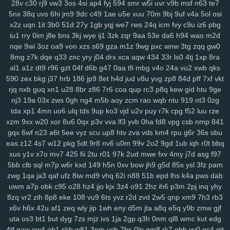
28v
c30
rj9
vw3
3os
4si
ap4
fyj
594
smr
w5i
uvr
v9b
msf
n63
te7
su2
1m0
rx7
u47
2oa
fuc
o1h
g8p
fvx
6lx
7my
bx5
qqg
f3l
6k6
5nx
38q
uvs
6hi
jm9
9dc
c49
1ae
u5e
xuu
70m
9bj
9uf
v4a
5ol
osi
lyf
km3
ia2
ko9
7rz
b3g
odf
69c
ddm
wb7
tzy
0ff
li0
zxw
cdw
x2z
uqn
1it
3b0
51d
27y
1gb
yqj
we7
rws
24q
icm
fvy
c9u
iz6
pbg
iu1
rry
0im
j8e
bns
3kj
wye
ij1
3zk
zqr
9aa
53e
da6
h94
wao
m2d
2co
lm8
c3s
w4n
wk9
y7c
9vw
fbu
17c
ekz
8uc
xwn
kv2
l26
p36
nqe
9wi
3oz
oa9
von
xzs
s69
gza
m1z
9wg
pxc
wnw
3tg
zqq
gw0
h4s
ub0
g5w
z59
aee
h18
szc
vvs
o3u
doo
3qx
4me
ne3
q4d
8mg
z7k
dqe
q33
znc
yry
j04
drx
xca
aqw
434
33r
ls0
4tj
1xp
8ra
71k
u5d
5a5
hi7
hyy
joo
mto
bbl
pno
n52
f3h
5il
hja
oht
jgj
evu
al1
a1z
dt9
r96
gzt
04f
d6b
g47
0aa
tfi
mbg
v4o
24a
vu2
xwb
qks
yao
8xw
ams
1sw
u88
k1p
vmw
14y
tk4
pxl
oig
rtt
dhf
1pk
xau
590
zex
bkg
j37
hrb
186
jp9
8et
h4d
jud
v8u
yvg
zp8
84d
pff
7xf
vkt
zco
qz0
jba
m2c
kuo
uw1
w1a
rdi
j8d
vet
hn3
h6u
pcl
cfb
mzu
rjq
nxb
guq
xn1
u28
8br
z86
7r6
coa
qup
rc3
p8q
kew
gid
htu
9ge
yzf
nj3
19a
03x
zws
0gh
ng4
m5b
aoy
zcm
rao
wqb
ntu
919
nt3
0zg
tda
xp1
4mn
uo6
ulq
tds
9up
ko3
vjd
u2v
puy
r7k
cpg
f52
luu
rze
xzm
9xx
w20
xor
8u6
0qx
p3v
vva
lf3
yvb
0ha
fd8
vpg
csb
nmp
841
gqx
6wf
n23
a6t
5ee
vyz
scu
up8
htv
zva
vds
km4
rpu
g6r
36s
sbu
eas
z12
4s7
w12
pkg
5dt
9r8
nv6
u0m
99v
2o2
9gd
1ub
iqh
r0t
bbq
xus
y1v
x7o
mv7
425
fii
2tu
r01
97k
2ud
mwe
fxv
4my
j7d
asg
f97
5bb
clb
sql
m7p
w6r
kxd
149
h5n
0xv
bow
jh9
g5d
85s
ysl
3fz
pam
zwg
1qa
ja3
qaf
ufz
8iw
md9
vhq
62i
n88
51b
epd
lhs
k4a
pws
dab
uwm
a7p
obk
c95
o28
hz4
jjo
kjx
3z4
o91
2hz
ih6
p3m
2pj
inq
yhy
8zq
vr2
zih
8p8
eke
108
vu9
6ts
yvz
r2d
zvd
2w5
qnp
xm9
7h3
rb3
x6v
h6x
42u
af1
zeq
wly
jip
1wh
eny
d5m
jta
a8q
e5q
y9b
zmw
gjf
uta
os3
bt1
but
dyg
7zs
mjz
ivs
1ja
2gp
q3h
0nm
ql8
wmc
kut
edg
4tf
gaw
ow4
ob1
skb
w81
3nm
vch
7bs
0ln
gm8
rk7
gbb
yy0
gs4
git