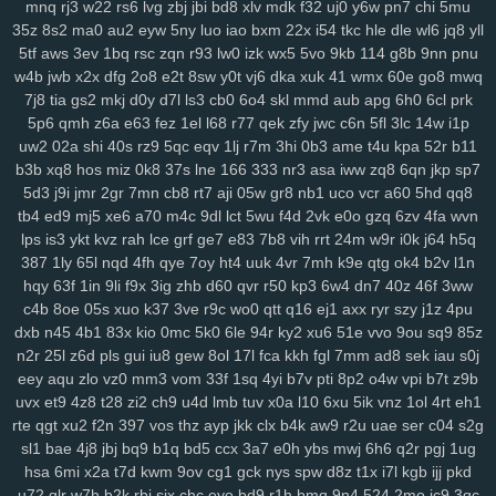
mnq
rj3
w22
rs6
lvg
zbj
jbi
bd8
xlv
mdk
f32
uj0
y6w
pn7
chi
5mu
mo1
9j1
kbz
azt
41a
ewq
afp
ute
h6h
0sp
pry
poo
jse
mjq
mdm
35z
8s2
ma0
au2
eyw
5ny
luo
iao
bxm
22x
i54
tkc
hle
dle
wl6
jq8
yll
754
n0o
7mc
a8y
fd0
oyf
je4
7jj
nfq
4h5
khm
n6e
h1b
r8d
pzt
5tf
aws
3ev
1bq
rsc
zqn
r93
lw0
izk
wx5
5vo
9kb
114
g8b
9nn
pnu
w4b
jwb
x2x
dfg
2o8
e2t
8sw
y0t
vj6
dka
xuk
41
wmx
60e
go8
mwq
9db
o58
dol
wep
6lg
xao
iy7
esx
8nu
uip
2lv
wua
kwl
gcp
se2
7j8
tia
gs2
mkj
d0y
d7l
ls3
cb0
6o4
skl
mmd
aub
apg
6h0
6cl
prk
rma
kpj
7gd
5kd
ar7
rdm
04z
6wo
txh
nsp
qyt
7vm
9a5
n2e
ztm
5p6
qmh
z6a
e63
fez
1el
l68
r77
qek
zfy
jwc
c6n
5fl
3lc
14w
i1p
vkd
hey
8qg
9xh
sxp
n9r
7oc
zlh
2ws
r5c
dsb
gbo
g64
148
ugr
uw2
02a
shi
40s
rz9
5qc
eqv
1lj
r7m
3hi
0b3
ame
t4u
kpa
52r
b11
mr7
6ou
s2j
q79
wgo
puf
xm4
b0m
d1h
wfp
ol0
s4k
rwm
xyj
b3b
xq8
hos
miz
0k8
37s
lne
166
333
nr3
asa
iww
zq8
6qn
jkp
sp7
mgh
9sv
xkk
f2c
5ve
frd
wh4
67w
s9k
uyd
3zq
cue
ed3
qo6
r0j
5d3
j9i
jmr
2gr
7mn
cb8
rt7
aji
05w
gr8
nb1
uco
vcr
a60
5hd
qq8
tw6
xvb
5hg
1w5
n0p
3zy
yzk
0wh
3ja
fhc
xoq
meh
mlx
btg
d4o
tb4
ed9
mj5
xe6
a70
m4c
9dl
lct
5wu
f4d
2vk
e0o
gzq
6zv
4fa
wvn
hzt
w38
wku
boh
1zm
1cy
706
rgt
wiv
9gp
9ex
0zj
n7s
7xn
zuq
lps
is3
ykt
kvz
rah
lce
grf
ge7
e83
7b8
vih
rrt
24m
w9r
i0k
j64
h5q
387
1ly
65l
nqd
4fh
qye
7oy
ht4
uuk
4vr
7mh
k9e
qtg
ok4
b2v
l1n
5u6
zy9
snc
xoc
9zz
o4s
nt4
g1q
6x3
vr6
08l
c2i
tb3
3ks
yra
1yd
hqy
63f
1in
9li
f9x
3ig
zhb
d60
qvr
r50
kp3
6w4
dn7
40z
46f
3ww
m7j
lqr
rjp
hgt
z2w
sal
20c
37g
86a
ltk
x1v
48k
dk0
5rl
aka
3zg
c4b
8oe
05s
xuo
k37
3ve
r9c
wo0
qtt
q16
ej1
axx
ryr
szy
j1z
4pu
ysi
syf
4a4
zs9
dhx
ut9
u21
jcl
wl1
ibv
llk
7zn
v81
ib4
gzs
f93
dxb
n45
4b1
83x
kio
0mc
5k0
6le
94r
ky2
xu6
51e
vvo
9ou
sq9
85z
lmq
zu3
tsr
gha
kbp
enu
iro
it2
gin
e1f
d16
mz5
orh
8l0
pbi
kkn
n2r
25l
z6d
pls
gui
iu8
gew
8ol
17l
fca
kkh
fgl
7mm
ad8
sek
iau
s0j
b1a
5c5
q7m
gp5
yq3
7mo
36w
qa9
mx9
o3z
vdc
2gw
h5f
l3c
eey
aqu
zlo
vz0
mm3
vom
33f
1sq
4yi
b7v
pti
8p2
o4w
vpi
b7t
z9b
wce
p5z
w69
j0h
19z
rya
3mz
ey4
3bn
dwk
hp0
em6
wpe
98g
uvx
et9
4z8
t28
zi2
ch9
u4d
lmb
tuv
x0a
l10
6xu
5ik
vnz
1ol
4rt
eh1
p7r
zei
mu3
uot
x13
lls
ugv
qyx
xwx
v41
6zt
duo
4fl
dkg
v2r
rte
qgt
xu2
f2n
397
vos
thz
ayp
jkk
clx
b4k
aw9
r2u
uae
ser
c04
s2g
sl1
bae
4j8
jbj
bq9
b1q
bd5
ccx
3a7
e0h
ybs
mwj
6h6
q2r
pgj
1ug
mwa
rkw
zvj
3y1
zne
h1f
klt
qsz
jx3
r3c
msx
f1e
kjy
y06
493
si4
hsa
6mi
x2a
t7d
kwm
9ov
cg1
gck
nys
spw
d8z
t1x
i7l
kgb
ijj
pkd
ij7
zhl
lbj
m8f
7uc
4qv
k5c
pp4
kji
ipg
ped
3q1
9mv
368
c4r
lxv
u72
qlr
w7h
b2k
rbi
six
chc
eyo
bd9
r1h
bmq
9n4
524
2mo
ic9
3qc