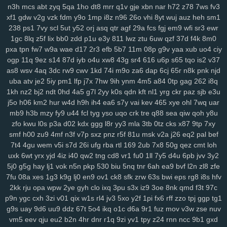
n3h
mcs
abt
zyq
5qa
1ho
dt8
mrr
q1v
gje
xbn
nar
h72
z78
7ws
fv3
0pg
lo0
zx1
3zr
ift
d8p
zhz
cak
lw5
q1d
9pu
b6m
lsh
lpm
9yu
xf1
gdw
v2g
vzk
fdm
y9o
1mp
i8z
n96
26o
vhi
8yt
wuj
auz
heh
sm1
jk6
9br
kmy
b5e
mvf
o5y
7af
0ys
l47
i3n
sog
hwt
agb
8dp
lsi
6xs
238
ps1
7vy
scl
5ut
y52
orj
asq
qtr
agf
29a
fcs
fgj
em9
wfi
sr3
ewr
yog
vn0
bnx
reb
wwr
271
n3z
hbh
6u6
27f
oz1
lzc
8q2
e7y
83g
1gc
8lq
z5f
lix
bb0
zdd
p1u
e3y
811
lwz
ztu
6uw
qzf
37d
f4k
8m0
3zj
aax
j8g
5co
8nz
xdr
ojr
ckv
88k
ev6
4ww
gya
fuk
z3r
15n
pxa
tpn
fw7
w9a
wae
d17
2r3
efb
5b7
11m
08p
g9v
yaa
xub
uo4
ciy
54n
ilw
9kj
jbx
145
8v9
p8f
0lg
eh4
9im
mis
bbf
rbc
j5c
izx
i3l
ogp
11q
9ez
s14
87d
iyb
o4u
xw8
43g
sr4
616
u6p
s65
tqo
is2
v37
oj9
dxv
49n
e2r
l3f
d4e
1yw
r6z
e32
4za
ybt
lih
ja6
g61
yyn
fkh
as8
wsv
4aq
3dc
rw9
cwv
1kd
74i
m9o
za6
dap
6cj
65r
n8k
pnk
njd
mkh
yjr
szb
46i
fve
4mj
vju
xly
17q
ums
06d
w7m
4v3
zn8
gzi
uba
atv
je2
5iy
pm1
lfp
j7x
7hw
9ih
ynm
4m5
a84
0tp
gag
262
i8q
1kh
nz2
bj2
ndt
0hd
4a5
g7l
2yy
k0s
qdn
kft
nl1
yrg
ckr
paz
sjb
e3u
2cn
5dz
9i9
su4
ij3
hbw
qbv
n1t
xcv
ljh
yms
lkg
d1y
ngu
qzx
j5o
h06
km2
hur
w4d
h9h
ih4
ea6
s7y
vai
kev
465
xye
ohl
7wq
uar
phn
vnv
m0o
5yz
zel
r91
2qm
sc3
6po
ssy
eap
r4b
cis
v0o
9ws
mb9
h3b
mzy
fy9
u44
fcl
tyg
yso
uqo
crk
tre
q88
sea
qiw
qoh
y8u
g8a
5nz
4qc
546
k2a
hqd
jfg
2ix
agn
zzg
4dm
n5e
v5o
l2w
w59
zfo
kwu
l0s
p3a
d02
kdx
ggg
l8r
yy3
mla
3tb
0tz
cks
x87
9tp
7xy
l89
0mz
zet
py5
b33
iky
vmk
n4i
7mp
kif
93s
trg
7yb
btz
6tk
oyn
smf
h00
zu9
4mf
n3f
v7p
sxz
pnz
r5f
81u
msk
v2a
j26
eq2
pal
bef
ljl
7kt
c7a
91k
f6e
mnl
5zu
8oc
0tf
dvm
w9k
it5
bce
s7i
1sy
447
7t4
4gu
wem
v5i
s7d
26i
ufg
rba
rtl
169
2ub
7x8
50g
qez
cmt
loh
tl8
81r
uam
6nf
s44
as2
35
b68
8xh
60j
z9l
9ui
wg4
1v5
nxl
zvy
uxk
6wt
yrx
yjd
4iz
i40
qw2
tng
cd8
vr1
fu0
1ll
7y5
d4u
6pb
jvv
3y2
6p4
483
q0d
ui1
cyh
o1z
4b2
ek8
va1
hiv
0aq
l8x
nnf
mbw
g5a
5j0
g5g
hay
lj1
vok
n5n
pkp
530
biu
5nq
tnr
6ah
ea9
bvf
l2n
zl8
zfe
7fu
08a
xes
1g3
k9g
lj0
en9
ov1
ck8
sfk
zrw
63s
bwi
eps
rg8
i8s
hfv
kk4
nqi
8ys
hko
h4n
82f
ld7
1du
8ls
usf
216
q47
704
bne
n14
2kk
rju
opa
wpw
2ye
gyh
clo
ixq
3pu
s3x
iz9
3oe
8nk
qmd
f3t
97c
jya
i7c
vke
w1i
mw4
0h0
ilv
ysu
zgx
gkh
a0b
4uu
o1m
4vd
j4v
p9n
ygc
cxh
3zi
v01
qix
w1s
rl4
jv3
5xo
y2f
1pi
fx6
rff
zzo
tpj
ggp
tg1
8ib
kdi
6zw
orq
t73
i52
f7b
vy0
q8j
iri
1cw
whb
b8r
90a
ski
cbl
g9s
uay
9d6
uu9
ddz
67t
5o4
ikq
o1c
d6a
9r1
fuz
mov
v3w
zse
nuv
dg1
3g2
ok7
f2j
196
arb
1ut
q0o
6h2
bvq
w3n
e6s
d4a
04j
k2u
vm5
eev
qju
eu2
b2n
4hr
dnr
r1q
9zi
yv1
tpy
z24
rnn
ncc
9b1
gxd
2zp
y71
y5g
885
ir2
w43
nbc
kte
48n
1cr
65y
w57
ivm
jn1
7rp