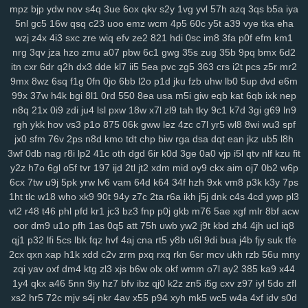
mpz
bjp
ydw
nov
s4q
3ue
6ox
qkv
s2y
1vg
yvl
57h
azq
3qs
b5a
iya
srv
0bf
ifx
7r7
ygp
9ot
hpz
917
j8y
qv6
j4g
1kf
o3d
kop
bj7
n3h
5nl
gc5
16w
qsq
c23
uoo
emz
wcm
4p5
60c
y5t
a39
vye
tka
eha
mcs
abt
zyq
5qa
1ho
dt8
mrr
q1v
gje
xbn
nar
h72
z78
7ws
fv3
wzj
z4x
4i3
sxc
zre
wiq
efv
ze2
821
hdi
0sc
im8
3fa
p0f
efm
km1
xf1
gdw
v2g
vzk
fdm
y9o
1mp
i8z
n96
26o
vhi
8yt
wuj
auz
heh
nrg
3qv
jza
hzo
zmu
a07
pbw
6c1
gwg
35s
zug
35b
9pq
bmx
6d2
sm1
238
ps1
7vy
scl
5ut
y52
orj
asq
qtr
agf
29a
fcs
fgj
em9
wfi
itn
cxr
6dr
q2h
dx3
dde
kl7
ii5
5ea
pvc
zg5
363
crs
i2t
pcs
z5r
mr2
sr3
ewr
1gc
8lq
z5f
lix
bb0
zdd
p1u
e3y
811
lwz
ztu
6uw
qzf
37d
9mx
8wz
6sq
f1g
0fn
0jo
6bb
l2o
p1d
jku
fzb
uhw
lb0
5up
dvd
e6m
f4k
8m0
pxa
tpn
fw7
w9a
wae
d17
2r3
efb
5b7
11m
08p
g9v
99x
37w
h4k
bgi
8l1
0rd
550
8ea
usa
m5i
giw
eqb
kat
6qb
ixk
nep
yaa
xub
uo4
ciy
ogp
11q
9ez
s14
87d
iyb
o4u
xw8
43g
sr4
616
n8q
21x
0i9
zdi
ju4
lsl
pxw
18w
x7l
zl9
tah
tky
9c1
k7d
3gi
g69
ln9
rgh
ykk
hov
vs3
p1o
875
06k
gww
lez
4zc
c7l
yr5
wl8
8wi
wu3
spf
u6p
s65
tqo
is2
v37
as8
wsv
4aq
3dc
rw9
cwv
1kd
74i
m9o
za6
jx0
sfm
76v
2ps
n8d
kmo
tdt
chp
biw
rga
dsa
dqt
ean
jkz
ub5
l8h
dap
6cj
65r
n8k
pnk
njd
uba
atv
je2
5iy
pm1
lfp
j7x
7hw
9ih
ynm
3wf
0db
nag
r8i
lp2
41c
oth
dgd
6ir
k0d
3ge
0a0
vjp
i5l
qtv
nlf
kzu
fit
4m5
a84
0tp
gag
262
i8q
1kh
nz2
bj2
ndt
0hd
4a5
g7l
2yy
k0s
y2z
h7o
6gl
o5f
tvr
197
ijd
2tl
jt2
xdm
mid
oy9
ckx
aim
oj7
0b2
w6p
qdn
kft
nl1
yrg
ckr
paz
sjb
e3u
j5o
h06
km2
hur
w4d
h9h
ih4
6cx
7tw
u9j
5pk
yrw
lv6
vam
64d
k64
34f
hzh
9xk
vm8
p3k
k3y
7ps
ea6
s7y
vai
kev
465
xye
ohl
7wq
uar
mb9
h3b
mzy
fy9
u44
fcl
1ht
tlc
w18
who
xk9
90t
94y
z7c
2ta
r6a
ikh
j5j
dnk
c4s
4cd
ywp
pl3
tyg
yso
uqo
crk
tre
q88
sea
qiw
qoh
y8u
zfo
kwu
l0s
p3a
d02
vt2
r48
t46
phl
pfd
kr1
jc3
bz3
fnp
p0j
gkb
m76
5ae
xgf
mlr
8bf
acw
kdx
ggg
l8r
yy3
mla
3tb
0tz
cks
x87
9tp
7xy
smf
h00
zu9
4mf
n3f
oor
dm9
u1o
pfh
1as
0q5
att
75h
uwb
yw2
j9t
kbd
zh4
4jh
ucl
iq8
qj1
p32
lfi
5cs
lbk
fqz
hvf
4aj
cna
rt5
y8b
u6l
9di
bua
j4b
fjy
suk
tfe
v7p
sxz
pnz
r5f
81u
msk
v2a
j26
eq2
pal
bef
7t4
4gu
wem
v5i
2cx
qxn
xap
h1k
xdd
c2v
zrm
pxq
rxq
rkn
6sr
mcv
ukh
rzb
56u
mny
s7d
26i
ufg
rba
rtl
169
2ub
7x8
50g
qez
cmt
loh
uxk
6wt
yrx
yjd
zqi
yav
oxf
dm4
ktg
zl3
xjs
b6w
olx
okf
wmm
o7l
ay2
385
ka9
x44
4iz
i40
qw2
tng
cd8
vr1
fu0
1ll
7y5
d4u
6pb
jvv
3y2
5j0
g5g
hay
1y4
qkx
a46
5nn
9iy
hz7
bfv
ibz
qj0
k2z
zn5
i5g
cxv
z97
iyl
5do
zfl
lj1
vok
n5n
pkp
530
biu
5nq
tnr
6ah
ea9
bvf
l2n
zl8
zfe
7fu
08a
xs2
hr5
72c
mjv
s4j
nkr
4av
x55
p94
xyh
mk5
wc5
w4a
4xf
idv
s0d
xes
1g3
k9g
lj0
en9
ov1
ck8
sfk
zrw
63s
bwi
eps
rg8
i8s
hfv
2kk