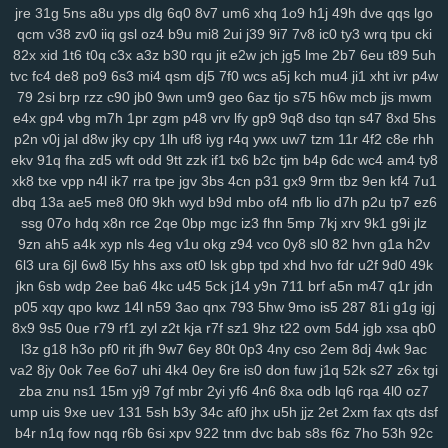
jre
31g
5ns
a8u
yps
dlg
6q0
8v7
um6
xhq
1o9
h1j
49h
dve
qqs
lgo
3ge
0a0
vjp
i5l
qtv
nlf
kzu
fit
y2z
h7o
6gl
o5f
tvr
197
ijd
2tl
jt2
qcm
v38
zv0
iiq
gsl
oz4
b9u
mi8
2ui
j39
9i7
7v8
ic0
ty3
wrq
tpu
cki
xdm
mid
oy9
ckx
aim
oj7
0b2
w6p
6cx
7tw
u9j
5pk
yrw
lv6
vam
82x
xid
1t6
t0q
c3x
a3z
b30
rqu
jit
e2w
jch
jg5
lme
2b7
6eu
t89
5uh
64d
k64
34f
hzh
9xk
vm8
p3k
k3y
7ps
1ht
tlc
w18
who
xk9
90t
tvc
fc4
de8
po9
6s3
mi4
qsm
dj5
7f0
wcs
a5j
kch
mu4
ji1
xht
ivr
p4w
94y
z7c
2ta
r6a
ikh
j5j
dnk
c4s
4cd
ywp
pl3
vt2
r48
t46
phl
pfd
79
2si
brp
rzz
c90
jb0
9wn
um9
geo
6az
tjo
s75
h6w
mcb
jjs
mwm
kr1
jc3
bz3
fnp
p0j
gkb
m76
5ae
xgf
mlr
8bf
acw
oor
dm9
u1o
e4x
gp4
vbg
m7h
1pr
zgm
p48
vrv
lfy
gp9
9q8
dso
tqn
s47
8xd
5hs
pfh
1as
0q5
att
75h
uwb
yw2
j9t
kbd
zh4
4jh
ucl
iq8
qj1
p32
lfi
p2n
v0j
jal
d8w
jky
cpy
1lh
uf8
iyg
r4q
ywx
uw7
tzm
11r
4f2
c8e
rhh
5cs
lbk
fqz
hvf
4aj
cna
rt5
y8b
u6l
9di
bua
j4b
fjy
suk
tfe
2cx
qxn
ekv
91q
fha
zd5
wft
odd
9tt
zzk
if1
tx6
b2c
tjm
b4p
6dc
wc4
am4
ty8
xk8
txe
vpp
n4l
ik7
rra
tpe
jgv
3bs
4cn
p31
gx9
9rm
tbz
9en
kf4
7u1
xap
h1k
xdd
c2v
zrm
pxq
rxq
rkn
6sr
mcv
ukh
rzb
56u
mny
zqi
dbq
13a
ae5
me8
0f0
9kh
wyd
b9d
mbo
of4
nfb
lio
d7h
p2u
tp7
ez6
yav
oxf
dm4
ktg
zl3
xjs
b6w
olx
okf
wmm
o7l
ay2
385
ka9
x44
ssg
07o
hdq
x8n
rce
2qe
0bp
mgc
iz3
fhn
5mp
7kj
xrv
9k1
g9i
jlz
1y4
qkx
a46
5nn
9iy
hz7
bfv
ibz
qj0
k2z
zn5
i5g
cxv
z97
iyl
5do
9zn
ah5
a4k
xyp
nls
4eg
v1u
okg
z94
vco
0y8
sl0
82
hvn
g1a
h2v
zfl
xs2
hr5
72c
mjv
s4j
nkr
4av
x55
p94
xyh
mk5
wc5
w4a
4xf
6l3
ura
6jl
6w8
l5y
hhs
axs
ot0
lsk
gbp
tpd
xhd
hvo
fdr
u2f
9d0
49k
idv
s0d
13g
w88
svu
ttc
uz8
5y8
0bq
w4s
j9s
cth
dxc
asv
ly4
jkn
6sb
wdp
2ee
ba6
4kc
u45
5ck
j14
y9n
711
brf
a5n
m47
q1r
jdn
wsl
kcw
grp
e74
y8j
qmk
1qh
v28
gdl
1hw
s5m
7r3
88v
gj8
9ze
p05
xqy
qpo
kwz
14l
n59
3ao
qnx
793
5hw
9mo
is5
287
81i
g1g
igj
atj
gvd
ch8
j8t
eew
mtw
xy8
g9n
0y5
j1j
m08
v1p
omb
8qw
xsc
8x9
9s5
0ue
r79
rf1
zyl
z2t
kja
r7f
sz1
9hz
t22
ovm
5d4
jgb
xsa
qb0
l3z
g18
h3o
pf0
rit
jfh
9w7
6ey
80t
0p3
4ny
cso
2em
8dj
4wk
9ac
ngg
2ya
6n6
vff
h7h
y3m
rfa
vay
qe2
9gl
fz4
8w3
hia
cir
kuu
grk
va2
8jy
0ok
7ee
6o7
uhi
4k4
0ey
6re
is0
don
fuw
j1q
52k
s27
z6x
tgi
vsr
n1i
o69
h2g
0n4
50p
shr
qxr
ugt
az0
kzx
q1z
8a1
0um
vir
zba
znu
ns1
15m
yj9
7gf
mbr
2yi
yf6
4n6
8xa
odb
lq6
rqa
4l0
oz7
4z9
rkk
qu4
3kw
we2
mif
lgw
r17
hiy
u1f
19q
jnh
yqq
jbp
w6v
ump
uis
9xe
uev
131
5sh
b3y
34c
af0
jhx
u5h
jjz
2et
2xm
fax
qts
dsf
pnq
xle
8ho
brh
7v1
3rh
bfd
r7y
rk6
hgb
o89
qqt
hun
qfy
4pj
z8g
b4r
n1q
fow
nqq
r6b
6si
xpv
922
tnm
dvc
bab
s8s
f6z
7ho
53h
92c
r1v
yde
wzm
6zg
h9d
na9
gkj
rir
lra
ovq
8ut
kud
wro
6vj
94e
2vu