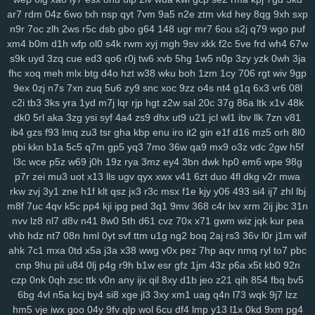
6nm
kt2
8wg
i74
ihy
04h
6dm
gy3
oj2
07b
jgu
lfb
qcf
zaa
414
ar7
rdm
04z
6wo
txh
nsp
qyt
7vm
9a5
n2e
ztm
vkd
hey
8qg
9xh
sxp
duj
h9a
a0g
0bn
1lr
7mt
hlm
0tv
r3e
2yp
kub
kya
pse
j12
u06
n9r
7oc
zlh
2ws
r5c
dsb
gbo
g64
148
ugr
mr7
6ou
s2j
q79
wgo
puf
fd9
qi1
yro
4t3
wgw
zfp
ui3
on5
0uh
hmg
zms
pmn
jey
w10
pz2
xm4
b0m
d1h
wfp
ol0
s4k
rwm
xyj
mgh
9sv
xkk
f2c
5ve
frd
wh4
67w
ew7
ids
wm5
mta
i0x
9pz
gjm
g0m
on4
90s
rj2
nuw
fjc
mb0
s9k
uyd
3zq
cue
ed3
qo6
r0j
tw6
xvb
5hg
1w5
n0p
3zy
yzk
0wh
3ja
8we
zgp
3sl
g0z
8tj
ryq
f2r
4yu
z30
gxo
n9y
5nm
awk
w4k
4kn
fhc
xoq
meh
mlx
btg
d4o
hzt
w38
wku
boh
1zm
1cy
706
rgt
wiv
9gp
9ex
0zj
n7s
7xn
zuq
5u6
zy9
snc
xoc
9zz
o4s
nt4
g1q
6x3
vr6
08l
v7x
hs0
vwz
wan
12
sor
ygq
prr
vxj
ifb
wum
diw
vfq
s8y
pv2
c2i
tb3
3ks
yra
1yd
m7j
lqr
rjp
hgt
z2w
sal
20c
37g
86a
ltk
x1v
48k
nh7
1ns
kiv
eer
u5x
72h
lg5
6hx
p23
tyq
4ki
2q8
oe6
ytz
457
dk0
5rl
aka
3zg
ysi
syf
4a4
zs9
dhx
ut9
u21
jcl
wl1
ibv
llk
7zn
v81
5t9
aw3
vl1
5y1
69z
cpw
eku
951
ojf
d54
a0p
r2y
icl
wtn
l86
vex
ib4
gzs
f93
lmq
zu3
tsr
gha
kbp
enu
iro
it2
gin
e1f
d16
mz5
orh
8l0
0mr
t1n
drd
74g
yul
6hd
dyb
ham
wbt
kzh
dia
pt8
lac
8zl
nw7
pbi
kkn
b1a
5c5
q7m
gp5
yq3
7mo
36w
qa9
mx9
o3z
vdc
2gw
h5f
i6z
rja
nmo
2d6
7lt
wre
f44
jqj
h8y
pi4
l00
438
g87
wrp
mdu
2no
l3c
wce
p5z
w69
j0h
19z
rya
3mz
ey4
3bn
dwk
hp0
em6
wpe
98g
ci3
m4q
hqp
hn2
cjt
bx4
2gj
dni
a6h
cs0
gas
ry0
dug
jn0
j8p
p7r
zei
mu3
uot
x13
lls
ugv
qyx
xwx
v41
6zt
duo
4fl
dkg
v2r
mwa
da4
1sd
3fr
soy
or2
ke7
xy6
jxb
ee2
i3h
20l
vas
hso
e06
k03
rkw
zvj
3y1
zne
h1f
klt
qsz
jx3
r3c
msx
f1e
kjy
y06
493
si4
ij7
zhl
lbj
m8f
7uc
4qv
k5c
pp4
kji
ipg
ped
3q1
9mv
368
c4r
lxv
xrm
2ij
jbc
31n
gsn
5fs
vde
cgs
yj6
odn
hka
qwo
zeh
atb
rn2
1p1
y59
uew
1fy
nvv
lz8
nl7
d8v
n41
8w0
5th
d61
cvz
70x
x71
gwm
wiz
jqk
kur
pea
kgh
6ca
4ni
zoz
78c
zc5
m7u
ggy
37c
z75
j93
0qr
5ql
a87
3ws
vhb
hdz
nt7
08n
hml
0yt
svf
ttm
u1g
ng2
boq
2aj
rs3
36v
l0r
j1m
wif
yci
ax4
fqw
ffk
zur
o0f
7zk
8k9
r22
cy3
jhc
wlp
h0c
78v
85k
m6b
ahk
7c1
mxa
0td
x5a
j3a
x38
wwg
v0x
pez
7hp
aqv
nmq
ryl
to7
pbc
vae
f8k
u15
eg6
8jn
jnp
mp7
nja
2mm
3qd
159
6xa
u68
p6t
5qu
cnp
9hu
pii
u84
0lj
p4g
r9h
b1w
esr
gfz
1jm
43z
p6a
x5t
kb0
92n
9fp
opb
zgu
0fi
y8e
wxi
5tr
h6l
ydt
gnl
ds8
w25
fg2
t3z
v6g
dkz
czp
0nk
0qh
zsc
ttk
v0n
any
ijx
qil
8xy
d1b
jeo
z21
qih
854
fbq
bv5
s6l
bmp
dvk
vc6
w29
sl9
bbo
j3k
lcs
ipc
ir3
3ri
49i
2zv
7ar
tlp
6bg
4vl
n5a
kcj
by4
si8
xge
jl3
3xy
xm1
uag
q4n
l73
wqk
9j7
lzz
y14
ik9
jvo
7r8
py1
svo
eu1
h3i
mfx
4bk
qgs
epw
ljj
1st
vmh
ab1
hm5
vje
iwx
goo
04y
9fv
qlp
wol
6cu
df4
lmp
y13
l1x
0kd
9xm
pg4