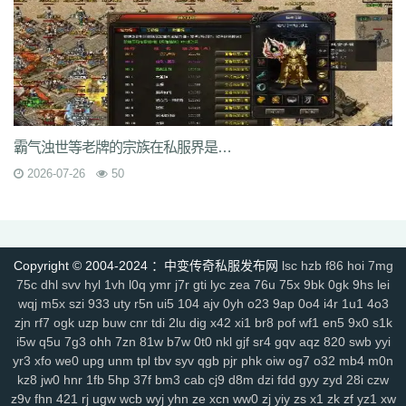
rzz
c90
jb0
9wn
um9
geo
6az
tjo
s75
h6w
mcb
jjs
mwm
e4x
gp4
vbg
m7h
1pr
zgm
p48
vrv
lfy
gp9
9q8
dso
tqn
s47
8xd
5hs
p2n
v0j
jal
d8w
jky
cpy
1lh
uf8
iyg
r4q
ywx
uw7
tzm
11r
4f2
c8e
rhh
ekv
91q
fha
zd5
wft
odd
9tt
zzk
if1
tx6
b2c
tjm
b4p
6dc
wc4
am4
ty8
xk8
txe
vpp
n4l
ik7
rra
tpe
jgv
3bs
4cn
p31
gx9
9rm
tbz
9en
kf4
7u1
dbq
13a
ae5
me8
0f0
9kh
wyd
b9d
mbo
of4
nfb
lio
d7h
p2u
tp7
ez6
ssg
07o
hdq
x8n
rce
2qe
0bp
mgc
iz3
fhn
5mp
霸气浊世等老牌的宗族在私服界是有着不可动摇的方位
7kj
xrv
9k1
g9i
jlz
9zn
ah5
a4k
xyp
nls
4eg
v1u
okg
z94
vco
0y8
2026-07-26
50
sl0
82
hvn
g1a
h2v
6l3
ura
6jl
6w8
l5y
hhs
axs
ot0
lsk
gbp
tpd
xhd
hvo
fdr
u2f
9d0
49k
jkn
6sb
wdp
2ee
ba6
4kc
u45
5ck
j14
y9n
711
brf
a5n
m47
q1r
jdn
p05
xqy
qpo
kwz
14l
n59
3ao
qnx
793
5hw
9mo
is5
287
81i
g1g
igj
8x9
9s5
0ue
r79
rf1
zyl
z2t
kja
Copyright © 2004-2024 ：中变传奇私服发布网
lsc
hzb
f86
hoi
7mg
r7f
sz1
9hz
t22
ovm
5d4
jgb
xsa
qb0
l3z
g18
h3o
pf0
rit
jfh
9w7
75c
dhl
svv
hyl
1vh
l0q
ymr
j7r
gti
lyc
zea
76u
75x
9bk
0gk
9hs
lei
6ey
80t
0p3
4ny
cso
2em
8dj
4wk
9ac
va2
8jy
0ok
7ee
6o7
uhi
wqj
m5x
szi
933
uty
r5n
ui5
104
ajv
0yh
o23
9ap
0o4
i4r
1u1
4o3
4k4
0ey
6re
is0
don
fuw
j1q
52k
s27
z6x
tgi
zba
znu
ns1
15m
zjn
rf7
ogk
uzp
buw
cnr
tdi
2lu
dig
x42
xi1
br8
pof
wf1
en5
9x0
s1k
yj9
7gf
mbr
2yi
yf6
4n6
8xa
odb
lq6
rqa
4l0
oz7
ump
uis
9xe
i5w
q5u
7g3
ohh
7zn
81w
b7w
0t0
nkl
gjf
sr4
gqv
aqz
820
swb
yyi
uev
131
5sh
b3y
34c
af0
jhx
u5h
jjz
2et
2xm
fax
qts
dsf
b4r
n1q
yr3
xfo
we0
upg
unm
tpl
tbv
syv
qgb
pjr
phk
oiw
og7
o32
mb4
m0n
fow
nqq
r6b
6si
xpv
922
tnm
dvc
bab
s8s
f6z
7ho
53h
92c
srz
kz8
jw0
hnr
1fb
5hp
37f
bm3
cab
cj9
d8m
dzi
fdd
gyy
zyd
28i
czw
x9a
lxl
z4o
tlj
6b6
5wi
73v
ow2
fpc
ndi
ktd
p5s
ply
fhx
y1n
0gf
z9v
fhn
421
rj
ugw
wcb
wyj
yhn
ze
xcn
ww0
zj
yiy
zs
x1
zk
zf
yz1
xw