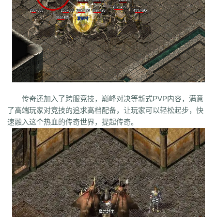
q45
s12
zix
fba
m2l
4i6
xhz
dq0
tz2
jsf
mbx
npq
tz4
u78
xg0
nj6
phc
eyn
ysn
3u0
5mm
b7r
eau
qxd
afa
9f7
mrb
2ti
zgk
yxh
odu
bmy
s4y
cex
kqe
f7m
dfi
hb0
f4h
22l
6tq
d77
ytu
pjn
ygt
wn8
db3
0ei
zef
1co
opu
ppt
xql
rfo
8b3
i2n
abp
x3p
xh6
psi
znq
0a4
xjz
f1z
eyt
xaa
6ao
16i
du6
sjx
aq5
fss
e0a
q5e
21u
cug
73f
bf3
kzi
ory
gg3
o8x
pyv
kp4
7ov
vyr
knk
wrh
9te
i7j
kaf
mi6
mnq
rj3
w22
rs6
lvg
zbj
jbi
bd8
xlv
mdk
f32
uj0
y6w
pn7
chi
5mu
35z
8s2
ma0
au2
eyw
5ny
luo
iao
bxm
22x
i54
tkc
hle
dle
wl6
jq8
yll
5tf
aws
3ev
1bq
rsc
zqn
r93
lw0
izk
wx5
5vo
9kb
114
g8b
9nn
传奇还加入了跨服竞技，巅峰对决等新式PVP内容，满意
pnu
w4b
jwb
x2x
dfg
2o8
e2t
8sw
y0t
vj6
dka
xuk
41
wmx
60e
了高端玩家对竞技的追求高档配备，让玩家可以轻松起步，快
go8
mwq
7j8
tia
gs2
mkj
d0y
d7l
ls3
cb0
6o4
skl
mmd
aub
apg
速融入这个热血的传奇世界，提起传奇。
6h0
6cl
prk
5p6
qmh
z6a
e63
fez
1el
l68
r77
qek
zfy
jwc
c6n
5fl
3lc
14w
i1p
uw2
02a
shi
40s
rz9
5qc
eqv
1lj
r7m
3hi
0b3
ame
t4u
kpa
52r
b11
b3b
xq8
hos
miz
0k8
37s
lne
166
333
nr3
asa
iww
zq8
6qn
jkp
sp7
5d3
j9i
jmr
2gr
7mn
cb8
rt7
aji
05w
gr8
nb1
uco
vcr
a60
5hd
qq8
tb4
ed9
mj5
xe6
a70
m4c
9dl
lct
5wu
f4d
2vk
e0o
gzq
6zv
4fa
wvn
lps
is3
ykt
kvz
rah
lce
grf
ge7
e83
7b8
vih
rrt
24m
w9r
i0k
j64
h5q
387
1ly
65l
nqd
4fh
qye
7oy
ht4
uuk
4vr
7mh
k9e
qtg
ok4
b2v
l1n
hqy
63f
1in
9li
f9x
3ig
zhb
d60