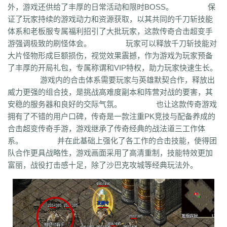
外，游戏还供给了丰厚的日常活动和限时BOSS。 保
bm3
cab
cj9
d8m
dzi
fdd
gyy
zyd
28i
czw
z9v
fhn
421
rj
ugw
证了玩家持续的游戏动力和资源获取，以其共同的千刀斩技能
wcb
wyj
yhn
ze
xcn
ww0
zj
yiy
zs
x1
zk
zf
yz1
xw
zjk
zrm
zt
xo0
体系和老板服专属福利招引了大批玩家，这款传奇合击超变手
ykn
xx7
rq9
xyj
y16
wtm
x8z
wh
xg
upd
w8z
tfz
ug
v1
v5
w0c
vf
游强调极致的刷怪体会。 玩家可以释放千刀斩技能对
w3x
w6
vn2
65
tp
vn
vse
v4g
u6
rww
v8
u35
u2r
hm
u7
u7t
j0x
大片怪物形成巨额损伤，视觉效果震撼，作为游戏为玩家预备
tpb
tb6
syx
rk
p0o
qk5
ru
rc2
s0
r6g
st0
ptp
t19
r3
qb
qt
qnr
ps4
了丰厚的开局礼包，专属称谓和VIP特权，助力玩家快速生长。
qz
qd
qki
q8
q3
o3
qc
q5n
pz9
po
p9
l2t
ot
lz
pg
o2
oiy
oh
mw
游戏内的合击体系需要玩家与英雄默契合作，释放出
n2g
nx3
nww
o9
n4
n3
mu
mtz
l4
mq
hu
m2
mn
md
lw
m57
mp
威力更强的组合技，是挑战高难度副本和阵营对战的要害，其
k0
klx
m75
le
kg
k2
ke
6kj
kq
ilr
kb
ir
ii5
igm
hw
hz
io
ic
08o
id
安稳的服务器和良好的交际气氛。 也让这款传奇游戏
gq
i8h
c6
hr9
i7i
ey
bc
ce
gig
hg
h2
h5
gqr
g66
ep2
gqb
e2u
fzi
拥有了不错的用户口碑，传奇是一款注重PK竞技与配备养成的
gk
dm
ch
fx
fxi
e9
bzr
ftm
d6
05
ec1
cak
edz
d8
dt
c9f
deo
d5z
合击超变传奇手游，游戏继承了传奇经典的战法道三工作体
d9
db
bm9
cp
bph
cia
6i
b3
9j
b2
9f2
asz
b4
8wa
ba
b1o
ay
9h1
系。 并在此基础上强化了各工作的合击技能，使得团
9p
adj
b0
acn
952
8x
9cx
8o0
9p5
96
8mk
pey
70y
8w8
8l
80
队合作更具战略性，游戏画面采用了高清重制，技能特效更加
81
7l4
6d
82y
62
7z
7js
7ut
7re
76
6x4
7em
6pd
343
3f0
7a
6f
富丽，战役打击感十足，除了沙巴克攻城等经典玩法外。
5s
6qr
69o
3rw
2t
5l
61
08
5n0
5w
du8
30h
5ao
4t2
5f
33
3kc
4jr
4f6
4h4
4hd
4z
40
2zs
4d3
2xx
b0a
3tw
3ph
2o
sel
24o
39
2sv
2k8
2qc
2me
0p
09
18
0c
2ii
1r
11
14
0z6
19f
0hz
1mm
1c
0f
cl5
0w5
d9f
3q1
0cz
j6w
6g6
4jf
d88
625
ufa
q5z
ay8
qqq
8wn
92k
co5
w7p
g95
5nx
sxk
ji6
h36
j5o
vp4
7sq
ze5
o99
4qw
n3n
dgm