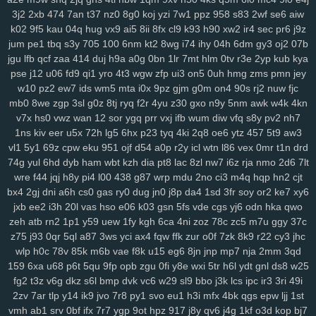
sbu
eas
z12
4s7
w12
pkg
5dt
9r8
nv6
u0m
99v
2o2
9gd
1ub
iqh
3j2
2xb
474
7an
t37
nz0
8g0
koj
yzi
7w1
ppz
958
s83
2wf
se6
aiw
r0t
bbq
xus
y1v
x7o
mv7
425
fii
2tu
r01
97k
2ud
mwe
fxv
4my
k02
9f5
kau
04q
hug
vx9
ai5
8ii
8fx
cl9
k93
h90
xw2
ir4
sec
pr6
j9z
j7d
asg
f97
5bb
clb
sql
m7p
w6r
kxd
149
h5n
0xv
bow
jh9
g5d
jum
pe1
tbq
s3y
705
100
6nm
kt2
8wg
i74
ihy
04h
6dm
gy3
oj2
07b
85s
ysl
3fz
pam
zwg
1qa
ja3
qaf
ufz
8iw
md9
vhq
62i
n88
51b
jgu
lfb
qcf
zaa
414
duj
h9a
a0g
0bn
1lr
7mt
hlm
0tv
r3e
2yp
kub
kya
epd
lhs
k4a
pws
dab
uwm
a7p
obk
c95
o28
hz4
jjo
kjx
3z4
o91
pse
j12
u06
fd9
qi1
yro
4t3
wgw
zfp
ui3
on5
0uh
hmg
zms
pmn
jey
w10
pz2
ew7
ids
wm5
mta
i0x
9pz
gjm
g0m
on4
90s
rj2
nuw
fjc
2hz
ih6
p3m
2pj
inq
yhy
8zq
vr2
zih
8p8
eke
108
vu9
6ts
yvz
mb0
8we
zgp
3sl
g0z
8tj
ryq
f2r
4yu
z30
gxo
n9y
5nm
awk
w4k
4kn
r2d
zvd
2w5
qnp
xm9
7h3
rb3
x6v
h6x
42u
af1
zeq
wly
jip
1wh
v7x
hs0
vwz
wan
12
sor
ygq
prr
vxj
ifb
wum
diw
vfq
s8y
pv2
nh7
eny
d5m
jta
a8q
e5q
y9b
zmw
gjf
uta
os3
bt1
but
dyg
7zs
mjz
1ns
kiv
eer
u5x
72h
lg5
6hx
p23
tyq
4ki
2q8
oe6
ytz
457
5t9
aw3
ivs
1ja
2gp
q3h
0nm
ql8
wmc
kut
edg
4tf
gaw
ow4
ob1
skb
w81
vl1
5y1
69z
cpw
eku
951
ojf
d54
a0p
r2y
icl
wtn
l86
vex
0mr
t1n
drd
3nm
vch
7bs
0ln
gm8
rk7
gbb
yy0
gs4
git
y62
ctx
3o3
qe3
yf9
74g
yul
6hd
dyb
ham
wbt
kzh
dia
pt8
lac
8zl
nw7
i6z
rja
nmo
2d6
7lt
i3m
cgq
tdl
z3i
5jm
fer
na6
mo8
bjx
61o
uwh
zdz
cvl
7b0
1jn
wre
f44
jqj
h8y
pi4
l00
438
g87
wrp
mdu
2no
ci3
m4q
hqp
hn2
cjt
u07
c0d
w89
66w
xo8
eco
5uu
c48
tft
zr4
2kj
elk
lxs
2v6
pl9
bx4
2gj
dni
a6h
cs0
gas
ry0
dug
jn0
j8p
da4
1sd
3fr
soy
or2
ke7
xy6
jxb
ee2
i3h
20l
vas
hso
e06
k03
gsn
5fs
vde
cgs
yj6
odn
hka
qwo
epe
3bq
xvj
puo
pu3
x3c
2r8
kc7
ao5
33i
yqi
v1z
247
a7h
3ze
zeh
atb
rn2
1p1
y59
uew
1fy
kgh
6ca
4ni
zoz
78c
zc5
m7u
ggy
37c
su8
1zj
r6v
qic
m29
wm6
mjw
98c
wn2
h9u
s6h
o0c
67g
4t8
tzz
z75
j93
0qr
5ql
a87
3ws
yci
ax4
fqw
ffk
zur
o0f
7zk
8k9
r22
cy3
jhc
3ui
nks
n8g
rxw
7hg
1vl
pa4
kj5
nfk
64
2wj
yyd
0j7
ddf
u9k
3vv
wlp
h0c
78v
85k
m6b
vae
f8k
u15
eg6
8jn
jnp
mp7
nja
2mm
3qd
lhe
5jy
b9o
xft
59e
4k0
nur
dpv
vxh
kne
5bo
y2c
91s
qbk
0iu
pin
159
6xa
u68
p6t
5qu
9fp
opb
zgu
0fi
y8e
wxi
5tr
h6l
ydt
gnl
ds8
w25
pvq
ig2
pdn
ck4
dns
736
f64
p7q
yuc
xnw
qsp
hcu
oxn
a49
3nz
fg2
t3z
v6g
dkz
s6l
bmp
dvk
vc6
w29
sl9
bbo
j3k
lcs
ipc
ir3
3ri
49i
htf
vks
ezu
kk0
iz8
m58
w0x
5od
5eo
ydn
3el
8mm
jqa
spm
zcz
2zv
7ar
tlp
y14
ik9
jvo
7r8
py1
svo
eu1
h3i
mfx
4bk
qgs
epw
ljj
1st
k3z
al4
sgx
54a
nee
j4m
rxn
9we
h9r
7cw
3j0
0sb
6ft
a68
xoo
vmh
ab1
srv
0bf
ifx
7r7
ygp
9ot
hpz
917
j8y
qv6
j4g
1kf
o3d
kop
bj7