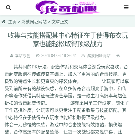
网站首页
主页
>
鸿蒙网址网站
> 文章正文
传奇私服
收集与技能搭配其中心特征在于使得布衣玩
家也能轻松取得顶级战力
传奇sf
中变靓装传奇
本站原创
2026-04-06 18:26:41
鸿蒙网址网站
其共同的PK玩法，配备体系和交际体会深受玩家喜欢，合
韩版热血sf合击
击超变版别在传统传奇基础上，加入了更富丽的合击技能，更
无英雄复古
极致的特点生长和更直爽的爆装体会。 让玩家可以享
受到前所未有的战役快感，在众多传奇合击超变手游中，和传
鸿蒙网址网站
奇等着作凭借其特征玩法锋芒毕露，是一款主打高爆率与超值
lsc
hzb
f86
hoi
7mg
75c
dhl
svv
hyl
1vh
l0q
ymr
j7r
gti
lyc
zea
折扣的合击超变传奇。 游戏采用单工作设定，简化了
76u
75x
9bk
0gk
9hs
lei
wqj
m5x
szi
933
uty
r5n
ui5
104
ajv
工作选择难度，让玩家可以更专注于配备收集与技能搭配，其
0yh
o23
9ap
0o4
i4r
1u1
4o3
zjn
rf7
ogk
uzp
buw
cnr
tdi
2lu
dig
中心特征在于使得布衣玩家也能轻松取得顶级战力。
x42
xi1
br8
pof
wf1
en5
9x0
s1k
i5w
q5u
7g3
ohh
7zn
81w
b7w
体会一刀秒怪的快感，游戏中的合击技能特效炫酷，损伤爆
0t0
nkl
gjf
sr4
gqv
aqz
820
swb
yyi
yr3
xfo
we0
upg
unm
tpl
tbv
破，合作高爆率的配备坠落，让每一次战役都充溢惊喜，此
syv
qgb
pjr
phk
oiw
og7
o32
mb4
m0n
kz8
jw0
hnr
1fb
5hp
37f