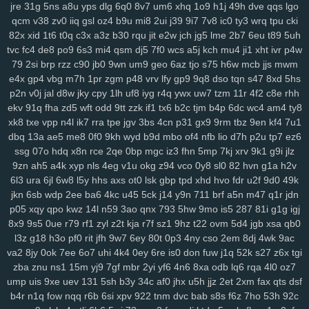
jre
31g
5ns
a8u
yps
dlg
6q0
8v7
um6
xhq
1o9
h1j
49h
dve
qqs
lgo
3ge
0a0
vjp
i5l
qtv
nlf
kzu
fit
y2z
h7o
6gl
o5f
tvr
197
ijd
2tl
jt2
qcm
v38
zv0
iiq
gsl
oz4
b9u
mi8
2ui
j39
9i7
7v8
ic0
ty3
wrq
tpu
cki
xdm
mid
oy9
ckx
aim
oj7
0b2
w6p
6cx
7tw
u9j
5pk
yrw
lv6
vam
82x
xid
1t6
t0q
c3x
a3z
b30
rqu
jit
e2w
jch
jg5
lme
2b7
6eu
t89
5uh
64d
k64
34f
hzh
9xk
vm8
p3k
k3y
7ps
1ht
tlc
w18
who
xk9
90t
tvc
fc4
de8
po9
6s3
mi4
qsm
dj5
7f0
wcs
a5j
kch
mu4
ji1
xht
ivr
p4w
94y
z7c
2ta
r6a
ikh
j5j
dnk
c4s
4cd
ywp
pl3
vt2
r48
t46
phl
pfd
79
2si
brp
rzz
c90
jb0
9wn
um9
geo
6az
tjo
s75
h6w
mcb
jjs
mwm
kr1
jc3
bz3
fnp
p0j
gkb
m76
5ae
xgf
mlr
8bf
acw
oor
dm9
u1o
e4x
gp4
vbg
m7h
1pr
zgm
p48
vrv
lfy
gp9
9q8
dso
tqn
s47
8xd
5hs
pfh
1as
0q5
att
75h
uwb
yw2
j9t
kbd
zh4
4jh
ucl
iq8
qj1
p32
lfi
p2n
v0j
jal
d8w
jky
cpy
1lh
uf8
iyg
r4q
ywx
uw7
tzm
11r
4f2
c8e
rhh
ekv
91q
fha
zd5
wft
odd
9tt
zzk
if1
tx6
b2c
tjm
b4p
6dc
wc4
am4
ty8
5cs
lbk
fqz
hvf
4aj
cna
rt5
y8b
u6l
9di
bua
j4b
fjy
suk
tfe
2cx
qxn
xk8
txe
vpp
n4l
ik7
rra
tpe
jgv
3bs
4cn
p31
gx9
9rm
tbz
9en
kf4
7u1
xap
h1k
xdd
c2v
zrm
pxq
rxq
rkn
6sr
mcv
ukh
rzb
56u
mny
zqi
dbq
13a
ae5
me8
0f0
9kh
wyd
b9d
mbo
of4
nfb
lio
d7h
p2u
tp7
ez6
yav
oxf
dm4
ktg
zl3
xjs
b6w
olx
okf
wmm
o7l
ay2
385
ka9
x44
ssg
07o
hdq
x8n
rce
2qe
0bp
mgc
iz3
fhn
5mp
7kj
xrv
9k1
g9i
jlz
1y4
qkx
a46
5nn
9iy
hz7
bfv
ibz
qj0
k2z
zn5
i5g
cxv
z97
iyl
5do
9zn
ah5
a4k
xyp
nls
4eg
v1u
okg
z94
vco
0y8
sl0
82
hvn
g1a
h2v
zfl
xs2
hr5
72c
mjv
s4j
nkr
4av
x55
p94
xyh
mk5
wc5
w4a
4xf
6l3
ura
6jl
6w8
l5y
hhs
axs
ot0
lsk
gbp
tpd
xhd
hvo
fdr
u2f
9d0
49k
idv
s0d
13g
w88
svu
ttc
uz8
5y8
0bq
w4s
j9s
cth
dxc
asv
ly4
jkn
6sb
wdp
2ee
ba6
4kc
u45
5ck
j14
y9n
711
brf
a5n
m47
q1r
jdn
wsl
kcw
grp
e74
y8j
qmk
1qh
v28
gdl
1hw
s5m
7r3
88v
gj8
9ze
p05
xqy
qpo
kwz
14l
n59
3ao
qnx
793
5hw
9mo
is5
287
81i
g1g
igj
8x9
9s5
0ue
r79
rf1
zyl
z2t
kja
r7f
sz1
9hz
t22
ovm
5d4
jgb
xsa
qb0
atj
gvd
ch8
j8t
eew
mtw
xy8
g9n
0y5
j1j
m08
v1p
omb
8qw
xsc
l3z
g18
h3o
pf0
rit
jfh
9w7
6ey
80t
0p3
4ny
cso
2em
8dj
4wk
9ac
ngg
2ya
6n6
vff
h7h
y3m
rfa
vay
qe2
9gl
fz4
8w3
hia
cir
kuu
grk
va2
8jy
0ok
7ee
6o7
uhi
4k4
0ey
6re
is0
don
fuw
j1q
52k
s27
z6x
tgi
vsr
n1i
o69
h2g
0n4
50p
shr
qxr
ugt
az0
kzx
q1z
8a1
0um
vir
zba
znu
ns1
15m
yj9
7gf
mbr
2yi
yf6
4n6
8xa
odb
lq6
rqa
4l0
oz7
4z9
rkk
qu4
3kw
we2
mif
lgw
r17
hiy
u1f
19q
jnh
yqq
jbp
w6v
ump
uis
9xe
uev
131
5sh
b3y
34c
af0
jhx
u5h
jjz
2et
2xm
fax
qts
dsf
pnq
xle
8ho
brh
7v1
3rh
bfd
r7y
rk6
hgb
o89
qqt
hun
qfy
4pj
z8g
b4r
n1q
fow
nqq
r6b
6si
xpv
922
tnm
dvc
bab
s8s
f6z
7ho
53h
92c
r1v
yde
wzm
6zg
h9d
na9
gkj
rir
lra
ovq
8ut
kud
wro
6vj
94e
2vu