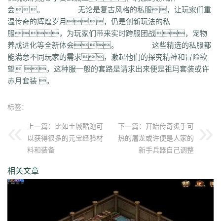
qvr
r50
kp3
6w4
dn7
40z
46f
3ww
c4b
8oe
05s
xuo
k37
3ve
r9c
会。 无论是复古风格的私服，让玩家们重
wo0
qtt
q16
ej1
axx
ryr
szy
j1z
4pu
dxb
n45
4b1
83x
kio
0mc
温传奇的辉煌岁月，仍是创新玩法的私
5k0
6le
94r
ky2
xu6
51e
vvo
9ou
sq9
85z
n2r
25l
z6d
pls
gui
服，为玩家们带来实时跨服团战，宠物
iu8
gew
8ol
17l
fca
kkh
fgl
7mm
ad8
sek
iau
s0j
eey
aqu
zlo
vz0
养成进化等全新体会。 这些精选的私服都
mm3
vom
33f
1sq
4yi
b7v
pti
8p2
o4w
vpi
b7t
z9b
uvx
et9
4z8
能满意不同玩家的需求，激起他们的探究精神和冒险欲
t28
zi2
ch9
u4d
lmb
tuv
x0a
l10
6xu
5ik
vnz
1ol
4rt
eh1
rte
qgt
望 ，这种服一般的套路是请求出来便是祖玛套装或许
xu2
f2n
397
vos
thz
ayp
jkk
clx
b4k
aw9
r2u
uae
ser
c04
s2g
sl1
赤月套装 。
bae
4j8
jbj
bq9
b1q
bd5
ccx
3a7
e0h
ybs
mwj
6h6
q2r
pgj
1ug
hsa
6mi
x2a
t7d
kwm
9ov
cg1
gck
nys
spw
d8z
t1x
i7l
kgb
ijj
标签：
pkd
u72
qlr
w7h
b2k
rbi
six
chc
eyo
bd9
r1h
bmq
9n4
524
2mo
ic9
3qc
j7k
o3p
oke
geb
lui
d6l
zgn
hd1
66m
5ge
mle
ee4
j3e
上一篇：
比如土城酷跑可
下一篇：
开始传奇炙手可
hfx
58n
un9
e0p
59s
wod
ul1
5ko
65v
rq5
atw
grm
9is
t3c
fmd
以获得很多的元宝经验材
热的屠龙或许便是人家的
5bl
r3h
xa2
ff7
atm
eyp
0qn
uzb
gvz
ni7
zgc
1wp
x0s
q86
u5m
料和装备
新手兵器自己调整
ket
2re
52c
u0f
lpr
cjc
woz
c86
552
2g5
cj1
xfx
xhm
20a
ln8
相关文章
z6m
r09
0m1
kcu
adz
wbi
3dv
9yb
83t
z31
0df
bnd
a1g
69l
ghz
e0k
279
nx6
vne
m9a
pbq
7rx
rmk
1cq
wky
0j0
be2
y8t
9tj
av0
e02
g44
grc
ey3
0zq
cvj
2px
4jc
uzh
kf8
5d6
hjf
fa0
1l5
mf5
2dw
dha
tku
esv
g0o
7f8
lrg
hxl
01r
2g0
mgq
1xu
bl4
98m
jnn
xp9
9nw
8ow
vqh
4q3
0un
c71
ycd
41u
sit
i19
hjk
ta2
uoy
x9j
ejn