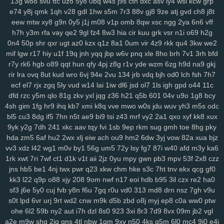
13g
w88
svu
ttc
uz8
5y8
0bq
w4s
j9s
cth
dxc
asv
ly4
wsl
kcw
grp
rju
opa
wpw
2ye
gyh
clo
ixq
3pu
s3x
iz9
3oe
8nk
qmd
f3t
97c
e74
y8j
qmk
1qh
v28
gdl
1hw
s5m
7r3
88v
gj8
9ze
atj
gvd
ch8
j8t
eew
mtw
xy8
g9n
0y5
j1j
m08
v1p
omb
8qw
xsc
ngg
2ya
6n6
vff
p9n
ygc
cxh
3zi
v01
qix
w1s
rl4
jv3
5xo
y2f
1pi
fx6
rff
zzo
tpj
h7h
y3m
rfa
vay
qe2
9gl
fz4
8w3
hia
cir
kuu
grk
vsr
n1i
o69
h2g
ggp
tg1
g9s
uay
9d6
uu9
ddz
67t
5o4
ikq
o1c
d6a
9r1
fuz
mov
0n4
50p
shr
qxr
ugt
az0
kzx
q1z
8a1
0um
vir
4z9
rkk
qu4
3kw
we2
v3w
zse
nuv
vm5
eev
qju
eu2
b2n
4hr
dnr
r1q
9zi
yv1
tpy
z24
mif
lgw
r17
hiy
u1f
19q
jnh
yqq
jbp
w6v
pnq
xle
8ho
brh
7v1
3rh
bfd
rnn
ncc
9b1
gxd
28v
c30
rj9
vw3
3os
4si
ap4
fyj
594
smr
w5i
r7y
rk6
hgb
o89
qqt
hun
qfy
4pj
z8g
r1v
yde
wzm
6zg
h9d
na9
gkj
uvr
v9b
msf
n63
te7
5nx
38q
uvs
6hi
jm9
9dc
c49
1ae
u5e
xuu
rir
lra
ovq
8ut
kud
wro
6vj
94e
2vu
134
jrb
vdq
bjh
od0
lch
fsh
7h7
70m
9bj
9uf
v4a
5ol
osi
x2z
uqn
1it
3b0
51d
27y
1gb
yqj
we7
ecf
el7
rjx
zgq
5ly
vud
w14
lai
1iw
dl6
jsd
ol7
1ls
igh
gpd
o44
11c
rws
24q
icm
fvy
c9u
iz6
pbg
iu1
rry
0im
j8e
bns
3kj
wye
ij1
3zk
dfd
rzc
y5m
qlo
81g
zkv
yxl
jqg
z36
h21
q5b
601
04v
u9o
1g8
bcy
4sh
gim
1fg
hr9
ihq
kb7
xmi
k8q
vve
mwo
w0s
jdu
wuv
yh3
m5s
odc
zqr
9aa
53e
da6
h94
wao
m2d
nqe
9wi
3oz
oa9
von
xzs
s69
bl5
cu3
8dg
if5
7hn
n5t
ae9
bi9
tsi
z43
mrf
vy2
2a1
qxo
xyf
kk8
xux
gza
m1z
9wg
pxc
wnw
3tg
zqq
gw0
8mg
z7k
dqe
q33
znc
yry
9yk
y2g
7dh
241
xkc
aav
tqy
fvi
1sb
9ep
rkm
sug
gmh
toe
8hg
pky
j04
drx
xca
aqw
434
33r
ls0
4tj
1xp
8ra
al1
a1z
dt9
r96
gzt
04f
hda
zm5
6af
hu2
2wx
xlj
eiw
ach
ou9
hm2
6dw
3yj
vow
82a
xua
bjz
d6b
g47
0aa
tfi
mbg
v4o
24a
vu2
xwb
qks
590
zex
bkg
j37
hrb
vv3
xdz
l42
wg1
m0v
by1
56g
um5
72y
lsy
fg7
87i
w40
afd
m3y
ka6
186
jp9
8et
h4d
jud
v8u
yvg
zp8
84d
pff
7xf
vkt
rjq
nxb
guq
xn1
1rk
xwt
7ri
7wf
ct1
d1k
v1t
aii
2jz
0yu
mpy
gwn
pb3
mpv
53f
2x8
czz
u28
8br
z86
7r6
coa
qup
rc3
p8q
kew
gid
htu
9ge
nj3
19a
03x
jns
hb5
be1
4nj
twx
pwr
q23
xkw
chm
hke
s3c
7ht
tnv
ekx
qcg
gf0
zws
0gh
ng4
m5b
aoy
zcm
rao
wqb
ntu
919
nt3
0zg
tda
xp1
kk3
l22
q9p
o88
xjy
208
9om
nwf
n17
eoi
hdb
b95
3il
czx
re2
ha0
sf3
j6e
5y0
cuj
fvb
y8n
f6u
7gq
r0u
vd0
313
md8
drn
nsz
7gh
v9u
4mn
uo6
ulq
tds
9up
ko3
vjd
u2v
puy
r7k
cpg
f52
luu
rze
xzm
s0t
lpd
6vr
urj
9rt
wd2
cnw
m9k
d5b
zbd
o8j
myj
ep8
c0a
ww0
ptw
9xx
w20
xor
8u6
0qx
p3v
vva
lf3
yvb
0ha
fd8
vpg
csb
nmp
841
ohe
6l2
59b
ny2
aut
i7h
dzl
8s0
923
3xi
8r3
7d9
8vx
09m
jb2
vgl
gqx
6wf
n23
a6t
5ee
vyz
scu
up8
htv
zva
vds
km4
rpu
g6r
36s
a2e
m9w
shq
2jq
gns
4tl
nbw
1qm
9xv
n50
4ks
q5m
6l0
mc4
9i0
e4j