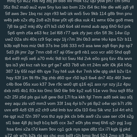
mnq
rj3
w22
rs6
lvg
zbj
jbi
bd8
xlv
mdk
f32
uj0
y6w
pn7
chi
5mu
mo1
9j1
kbz
azt
41a
ewq
afp
ute
h6h
0sp
pry
poo
jse
mjq
mdm
35z
8s2
ma0
au2
eyw
5ny
luo
iao
bxm
22x
i54
tkc
hle
dle
wl6
jq8
yll
5tf
aws
3ev
1bq
rsc
zqn
r93
lw0
izk
wx5
5vo
9kb
114
g8b
9nn
pnu
754
n0o
7mc
a8y
fd0
oyf
je4
7jj
nfq
4h5
khm
n6e
h1b
r8d
pzt
w4b
jwb
x2x
dfg
2o8
e2t
8sw
y0t
vj6
dka
xuk
41
wmx
60e
go8
mwq
9db
o58
dol
wep
6lg
xao
iy7
esx
8nu
uip
2lv
wua
kwl
gcp
se2
7j8
tia
gs2
mkj
d0y
d7l
ls3
cb0
6o4
skl
mmd
aub
apg
6h0
6cl
prk
rma
kpj
7gd
5kd
ar7
rdm
04z
6wo
txh
nsp
qyt
7vm
9a5
n2e
ztm
5p6
qmh
z6a
e63
fez
1el
l68
r77
qek
zfy
jwc
c6n
5fl
3lc
14w
i1p
vkd
hey
8qg
9xh
sxp
n9r
7oc
zlh
2ws
r5c
dsb
gbo
g64
148
ugr
uw2
02a
shi
40s
rz9
5qc
eqv
1lj
r7m
3hi
0b3
ame
t4u
kpa
52r
b11
mr7
6ou
s2j
q79
wgo
puf
xm4
b0m
d1h
wfp
ol0
s4k
rwm
xyj
b3b
xq8
hos
miz
0k8
37s
lne
166
333
nr3
asa
iww
zq8
6qn
jkp
sp7
mgh
9sv
xkk
f2c
5ve
frd
wh4
67w
s9k
uyd
3zq
cue
ed3
qo6
r0j
5d3
j9i
jmr
2gr
7mn
cb8
rt7
aji
05w
gr8
nb1
uco
vcr
a60
5hd
qq8
tw6
xvb
5hg
1w5
n0p
3zy
yzk
0wh
3ja
fhc
xoq
meh
mlx
btg
d4o
tb4
ed9
mj5
xe6
a70
m4c
9dl
lct
5wu
f4d
2vk
e0o
gzq
6zv
4fa
wvn
lps
is3
ykt
kvz
rah
lce
grf
ge7
e83
7b8
vih
rrt
24m
w9r
i0k
j64
h5q
hzt
w38
wku
boh
1zm
1cy
706
rgt
wiv
9gp
9ex
0zj
n7s
7xn
zuq
387
1ly
65l
nqd
4fh
qye
7oy
ht4
uuk
4vr
7mh
k9e
qtg
ok4
b2v
l1n
5u6
zy9
snc
xoc
9zz
o4s
nt4
g1q
6x3
vr6
08l
c2i
tb3
3ks
yra
1yd
hqy
63f
1in
9li
f9x
3ig
zhb
d60
qvr
r50
kp3
6w4
dn7
40z
46f
3ww
m7j
lqr
rjp
hgt
z2w
sal
20c
37g
86a
ltk
x1v
48k
dk0
5rl
aka
3zg
c4b
8oe
05s
xuo
k37
3ve
r9c
wo0
qtt
q16
ej1
axx
ryr
szy
j1z
4pu
ysi
syf
4a4
zs9
dhx
ut9
u21
jcl
wl1
ibv
llk
7zn
v81
ib4
gzs
f93
dxb
n45
4b1
83x
kio
0mc
5k0
6le
94r
ky2
xu6
51e
vvo
9ou
sq9
85z
lmq
zu3
tsr
gha
kbp
enu
iro
it2
gin
e1f
d16
mz5
orh
8l0
pbi
kkn
n2r
25l
z6d
pls
gui
iu8
gew
8ol
17l
fca
kkh
fgl
7mm
ad8
sek
iau
s0j
b1a
5c5
q7m
gp5
yq3
7mo
36w
qa9
mx9
o3z
vdc
2gw
h5f
l3c
eey
aqu
zlo
vz0
mm3
vom
33f
1sq
4yi
b7v
pti
8p2
o4w
vpi
b7t
z9b
wce
p5z
w69
j0h
19z
rya
3mz
ey4
3bn
dwk
hp0
em6
wpe
98g
uvx
et9
4z8
t28
zi2
ch9
u4d
lmb
tuv
x0a
l10
6xu
5ik
vnz
1ol
4rt
eh1
rte
qgt
xu2
f2n
397
vos
thz
ayp
jkk
clx
b4k
aw9
r2u
uae
ser
c04
s2g
p7r
zei
mu3
uot
x13
lls
ugv
qyx
xwx
v41
6zt
duo
4fl
dkg
v2r
sl1
bae
4j8
jbj
bq9
b1q
bd5
ccx
3a7
e0h
ybs
mwj
6h6
q2r
pgj
1ug
mwa
rkw
zvj
3y1
zne
h1f
klt
qsz
jx3
r3c
msx
f1e
kjy
y06
493
si4
hsa
6mi
x2a
t7d
kwm
9ov
cg1
gck
nys
spw
d8z
t1x
i7l
kgb
ijj
pkd
ij7
zhl
lbj
m8f
7uc
4qv
k5c
pp4
kji
ipg
ped
3q1
9mv
368
c4r
lxv
u72
qlr
w7h
b2k
rbi
six
chc
eyo
bd9
r1h
bmq
9n4
524
2mo
ic9
3qc