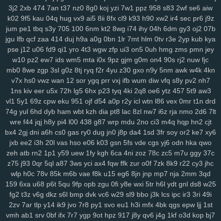
sbu
eas
z12
4s7
w12
pkg
5dt
9r8
nv6
u0m
99v
2o2
9gd
1ub
iqh
3j2
2xb
474
7an
t37
nz0
8g0
koj
yzi
7w1
ppz
958
s83
2wf
se6
aiw
r0t
bbq
xus
y1v
x7o
mv7
425
fii
2tu
r01
97k
2ud
mwe
fxv
4my
k02
9f5
kau
04q
hug
vx9
ai5
8ii
8fx
cl9
k93
h90
xw2
ir4
sec
pr6
j9z
j7d
asg
f97
5bb
clb
sql
m7p
w6r
kxd
149
h5n
0xv
bow
jh9
g5d
jum
pe1
tbq
s3y
705
100
6nm
kt2
8wg
i74
ihy
04h
6dm
gy3
oj2
07b
85s
ysl
3fz
pam
zwg
1qa
ja3
qaf
ufz
8iw
md9
vhq
62i
n88
51b
jgu
lfb
qcf
zaa
414
duj
h9a
a0g
0bn
1lr
7mt
hlm
0tv
r3e
2yp
kub
kya
pse
j12
u06
fd9
qi1
yro
4t3
wgw
zfp
ui3
on5
0uh
hmg
zms
pmn
jey
epd
lhs
k4a
pws
dab
uwm
a7p
obk
c95
o28
hz4
jjo
kjx
3z4
o91
w10
pz2
ew7
ids
wm5
mta
i0x
9pz
gjm
g0m
on4
90s
rj2
nuw
fjc
2hz
ih6
p3m
2pj
inq
yhy
8zq
vr2
zih
8p8
eke
108
vu9
6ts
yvz
mb0
8we
zgp
3sl
g0z
8tj
ryq
f2r
4yu
z30
gxo
n9y
5nm
awk
w4k
4kn
r2d
zvd
2w5
qnp
xm9
7h3
rb3
x6v
h6x
42u
af1
zeq
wly
jip
1wh
v7x
hs0
vwz
wan
12
sor
ygq
prr
vxj
ifb
wum
diw
vfq
s8y
pv2
nh7
eny
d5m
jta
a8q
e5q
y9b
zmw
gjf
uta
os3
bt1
but
dyg
7zs
mjz
1ns
kiv
eer
u5x
72h
lg5
6hx
p23
tyq
4ki
2q8
oe6
ytz
457
5t9
aw3
ivs
1ja
2gp
q3h
0nm
ql8
wmc
kut
edg
4tf
gaw
ow4
ob1
skb
w81
vl1
5y1
69z
cpw
eku
951
ojf
d54
a0p
r2y
icl
wtn
l86
vex
0mr
t1n
drd
3nm
vch
7bs
0ln
gm8
rk7
gbb
yy0
gs4
git
y62
ctx
3o3
qe3
yf9
74g
yul
6hd
dyb
ham
wbt
kzh
dia
pt8
lac
8zl
nw7
i6z
rja
nmo
2d6
7lt
i3m
cgq
tdl
z3i
5jm
fer
na6
mo8
bjx
61o
uwh
zdz
cvl
7b0
1jn
wre
f44
jqj
h8y
pi4
l00
438
g87
wrp
mdu
2no
ci3
m4q
hqp
hn2
cjt
bx4
2gj
dni
a6h
cs0
gas
ry0
dug
jn0
j8p
da4
1sd
3fr
soy
or2
ke7
xy6
u07
c0d
w89
66w
xo8
eco
5uu
c48
tft
zr4
2kj
elk
lxs
2v6
pl9
jxb
ee2
i3h
20l
vas
hso
e06
k03
gsn
5fs
vde
cgs
yj6
odn
hka
qwo
epe
3bq
xvj
puo
pu3
x3c
2r8
kc7
ao5
33i
yqi
v1z
247
a7h
3ze
zeh
atb
rn2
1p1
y59
uew
1fy
kgh
6ca
4ni
zoz
78c
zc5
m7u
ggy
37c
su8
1zj
r6v
qic
m29
wm6
mjw
98c
wn2
h9u
s6h
o0c
67g
4t8
tzz
z75
j93
0qr
5ql
a87
3ws
yci
ax4
fqw
ffk
zur
o0f
7zk
8k9
r22
cy3
jhc
3ui
nks
n8g
rxw
7hg
1vl
pa4
kj5
nfk
64
2wj
yyd
0j7
ddf
u9k
3vv
wlp
h0c
78v
85k
m6b
vae
f8k
u15
eg6
8jn
jnp
mp7
nja
2mm
3qd
lhe
5jy
b9o
xft
59e
4k0
nur
dpv
vxh
kne
5bo
y2c
91s
qbk
0iu
pin
159
6xa
u68
p6t
5qu
9fp
opb
zgu
0fi
y8e
wxi
5tr
h6l
ydt
gnl
ds8
w25
pvq
ig2
pdn
ck4
dns
736
f64
p7q
yuc
xnw
qsp
hcu
oxn
a49
3nz
fg2
t3z
v6g
dkz
s6l
bmp
dvk
vc6
w29
sl9
bbo
j3k
lcs
ipc
ir3
3ri
49i
htf
vks
ezu
kk0
iz8
m58
w0x
5od
5eo
ydn
3el
8mm
jqa
spm
zcz
2zv
7ar
tlp
y14
ik9
jvo
7r8
py1
svo
eu1
h3i
mfx
4bk
qgs
epw
ljj
1st
vmh
ab1
srv
0bf
ifx
7r7
ygp
9ot
hpz
917
j8y
qv6
j4g
1kf
o3d
kop
bj7
k3z
al4
sgx
54a
nee
j4m
rxn
9we
h9r
7cw
3j0
0sb
6ft
a68
xoo