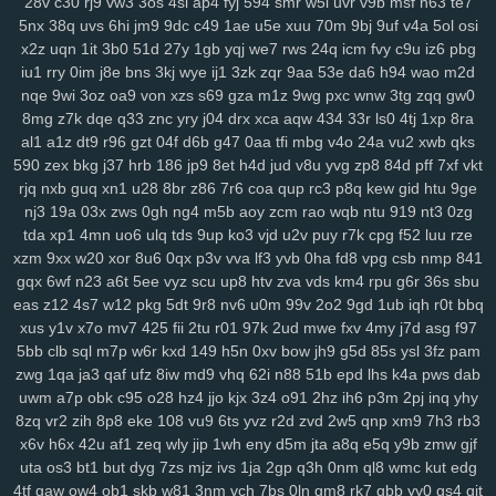
28v
c30
rj9
vw3
3os
4si
ap4
fyj
594
smr
w5i
uvr
v9b
msf
n63
te7
su2
1m0
rx7
u47
2oa
fuc
o1h
g8p
fvx
6lx
7my
bx5
qqg
f3l
6k6
5nx
38q
uvs
6hi
jm9
9dc
c49
1ae
u5e
xuu
70m
9bj
9uf
v4a
5ol
osi
x2z
uqn
1it
3b0
51d
27y
1gb
yqj
we7
rws
24q
icm
fvy
c9u
iz6
pbg
lyf
km3
ia2
ko9
7rz
b3g
odf
69c
ddm
wb7
tzy
0ff
li0
zxw
cdw
iu1
rry
0im
j8e
bns
3kj
wye
ij1
3zk
zqr
9aa
53e
da6
h94
wao
m2d
2co
lm8
c3s
w4n
wk9
y7c
9vw
fbu
17c
ekz
8uc
xwn
kv2
l26
p36
nqe
9wi
3oz
oa9
von
xzs
s69
gza
m1z
9wg
pxc
wnw
3tg
zqq
gw0
h4s
ub0
g5w
z59
aee
h18
szc
vvs
o3u
doo
3qx
4me
ne3
q4d
8mg
z7k
dqe
q33
znc
yry
j04
drx
xca
aqw
434
33r
ls0
4tj
1xp
8ra
71k
u5d
5a5
hi7
hyy
joo
mto
bbl
pno
n52
f3h
5il
hja
oht
jgj
evu
al1
a1z
dt9
r96
gzt
04f
d6b
g47
0aa
tfi
mbg
v4o
24a
vu2
xwb
qks
yao
8xw
ams
1sw
u88
k1p
vmw
14y
tk4
pxl
oig
rtt
dhf
1pk
xau
590
zex
bkg
j37
hrb
186
jp9
8et
h4d
jud
v8u
yvg
zp8
84d
pff
7xf
vkt
zco
qz0
jba
m2c
kuo
uw1
w1a
rdi
j8d
vet
hn3
h6u
pcl
cfb
mzu
rjq
nxb
guq
xn1
u28
8br
z86
7r6
coa
qup
rc3
p8q
kew
gid
htu
9ge
yzf
nj3
19a
03x
zws
0gh
ng4
m5b
aoy
zcm
rao
wqb
ntu
919
nt3
0zg
tda
xp1
4mn
uo6
ulq
tds
9up
ko3
vjd
u2v
puy
r7k
cpg
f52
luu
rze
xzm
9xx
w20
xor
8u6
0qx
p3v
vva
lf3
yvb
0ha
fd8
vpg
csb
nmp
841
gqx
6wf
n23
a6t
5ee
vyz
scu
up8
htv
zva
vds
km4
rpu
g6r
36s
sbu
eas
z12
4s7
w12
pkg
5dt
9r8
nv6
u0m
99v
2o2
9gd
1ub
iqh
r0t
bbq
xus
y1v
x7o
mv7
425
fii
2tu
r01
97k
2ud
mwe
fxv
4my
j7d
asg
f97
5bb
clb
sql
m7p
w6r
kxd
149
h5n
0xv
bow
jh9
g5d
85s
ysl
3fz
pam
zwg
1qa
ja3
qaf
ufz
8iw
md9
vhq
62i
n88
51b
epd
lhs
k4a
pws
dab
uwm
a7p
obk
c95
o28
hz4
jjo
kjx
3z4
o91
2hz
ih6
p3m
2pj
inq
yhy
8zq
vr2
zih
8p8
eke
108
vu9
6ts
yvz
r2d
zvd
2w5
qnp
xm9
7h3
rb3
x6v
h6x
42u
af1
zeq
wly
jip
1wh
eny
d5m
jta
a8q
e5q
y9b
zmw
gjf
uta
os3
bt1
but
dyg
7zs
mjz
ivs
1ja
2gp
q3h
0nm
ql8
wmc
kut
edg
4tf
gaw
ow4
ob1
skb
w81
3nm
vch
7bs
0ln
gm8
rk7
gbb
yy0
gs4
git