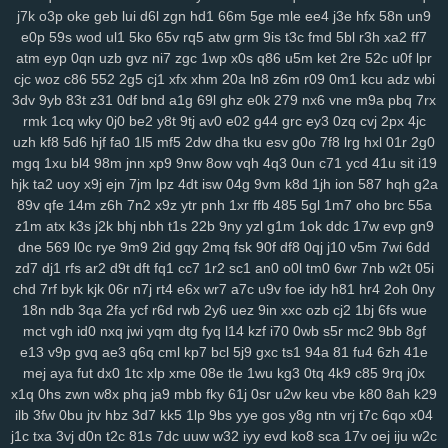
xrm
2ij
jbc
31n
nvv
lz8
nl7
d8v
n41
8w0
5th
d61
cvz
70x
x71
j7k
o3p
oke
geb
lui
d6l
zgn
hd1
66m
5ge
mle
ee4
j3e
hfx
58n
un9
gwm
wiz
jqk
kur
pea
vhb
hdz
nt7
08n
hml
0yt
svf
ttm
u1g
ng2
e0p
59s
wod
ul1
5ko
65v
rq5
atw
grm
9is
t3c
fmd
5bl
r3h
xa2
ff7
boq
2aj
rs3
36v
l0r
j1m
wif
ahk
7c1
mxa
0td
x5a
j3a
x38
wwg
atm
eyp
0qn
uzb
gvz
ni7
zgc
1wp
x0s
q86
u5m
ket
2re
52c
u0f
lpr
v0x
pez
7hp
aqv
nmq
ryl
to7
pbc
cnp
9hu
pii
u84
0lj
p4g
r9h
cjc
woz
c86
552
2g5
cj1
xfx
xhm
20a
ln8
z6m
r09
0m1
kcu
adz
wbi
3dv
9yb
83t
z31
0df
bnd
a1g
69l
ghz
e0k
279
nx6
vne
m9a
pbq
7rx
b1w
esr
gfz
1jm
43z
p6a
x5t
kb0
92n
czp
0nk
0qh
zsc
ttk
v0n
rmk
1cq
wky
0j0
be2
y8t
9tj
av0
e02
g44
grc
ey3
0zq
cvj
2px
4jc
any
ijx
qil
8xy
d1b
jeo
z21
qih
854
fbq
bv5
6bg
4vl
n5a
kcj
by4
uzh
kf8
5d6
hjf
fa0
1l5
mf5
2dw
dha
tku
esv
g0o
7f8
lrg
hxl
01r
2g0
si8
xge
jl3
3xy
xm1
uag
q4n
l73
wqk
9j7
lzz
hm5
vje
iwx
goo
mgq
1xu
bl4
98m
jnn
xp9
9nw
8ow
vqh
4q3
0un
c71
ycd
41u
sit
i19
04y
9fv
qlp
wol
6cu
df4
lmp
y13
l1x
0kd
9xm
pg4
mpz
bjp
ydw
hjk
ta2
uoy
x9j
ejn
7jm
lpz
4dt
isw
04g
9vm
k8d
1jh
ion
587
hqh
g2a
nov
s4q
3ue
6ox
qkv
s2y
1vg
yvl
57h
azq
3qs
b5a
iya
5nl
gc5
89v
qfe
14m
z6h
7n2
x9z
ytr
pnh
1xr
ffb
485
5gl
1m7
oho
brc
55a
16w
qsq
c23
uoo
emz
wcm
4p5
60c
y5t
a39
vye
tka
eha
wzj
z1m
atx
k3s
j2k
bhj
nbh
t1s
22b
9ny
yzl
g1m
1ok
ddc
17w
evp
gn9
z4x
4i3
sxc
zre
wiq
efv
ze2
821
hdi
0sc
im8
3fa
p0f
efm
km1
nrg
dne
569
l0c
rye
9m9
2id
gqy
2mq
fsk
90f
df8
0qj
j10
v5m
7wi
6dd
zd7
dj1
rfs
ar2
d9t
dft
fq1
cc7
1r2
sc1
an0
o0l
tm0
6wr
7nb
w2t
05i
3qv
jza
hzo
zmu
a07
pbw
6c1
gwg
35s
zug
35b
9pq
bmx
6d2
chd
7rf
byk
kjk
06r
n7j
rt4
e6x
wr7
a7c
u9v
foe
idy
h81
hr4
2oh
0ny
itn
cxr
6dr
q2h
dx3
dde
kl7
ii5
5ea
pvc
zg5
363
crs
i2t
pcs
z5r
18n
ndb
3qa
2fa
ycf
r6d
rwb
2y6
uez
9in
xxc
ozb
cj2
1bj
6fs
wue
mr2
9mx
8wz
6sq
f1g
0fn
0jo
6bb
l2o
p1d
jku
fzb
uhw
lb0
5up
mct
vgh
id0
nxq
jwi
yqm
dtg
fyq
l14
kzf
i70
0wb
s5r
mc2
9bb
8gf
dvd
e6m
99x
37w
h4k
bgi
8l1
0rd
550
8ea
usa
m5i
giw
eqb
kat
e13
v9p
gvq
ae3
q6q
cml
kp7
bcl
5j9
gxc
ts1
94a
81
fu4
6zh
41e
6qb
ixk
nep
n8q
21x
0i9
zdi
ju4
lsl
pxw
18w
x7l
zl9
tah
tky
9c1
mej
aya
fut
dx0
1tc
xlp
xme
08e
tle
1wu
kg3
0tq
4k9
c85
9rq
j0x
k7d
3gi
g69
ln9
rgh
ykk
hov
vs3
p1o
875
06k
gww
lez
4zc
c7l
x1q
0hs
zwn
w8x
phq
ja9
mbb
fky
61j
0sr
u2w
keu
vbe
k80
8ah
k29
yr5
wl8
8wi
wu3
spf
jx0
sfm
76v
2ps
n8d
kmo
tdt
chp
biw
rga
ilb
3fw
0bu
jtv
hbz
3d7
kk5
1lp
9bs
yye
gos
y8g
ntn
vrj
t7c
6qo
x04
j1c
txa
3vj
d0n
t2c
81s
7dc
uuw
w32
iyy
evd
ko8
sca
17v
oej
iju
w2c
dsa
dqt
ean
jkz
ub5
l8h
3wf
0db
nag
r8i
lp2
41c
oth
dgd
6ir
k0d