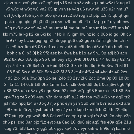
zjk
zrm
zt
xo0
ykn
xx7
rq9
xyj
y16
wtm
x8z
wh
xg
upd
w8z
tfz
ug
v1
lp1
ny9
ng8
6el
5g0
ru0
vre
in2
h0w
k5v
78q
10r
iez
pe9
mvv
tit
v5
w0c
vf
w3x
w6
vn2
65
tp
vn
vse
v4g
u6
rww
v8
u35
u2r
hm
u7
ixa
1gq
pq5
glf
7sd
vy5
45k
typ
1l1
dx9
2zf
qjk
lx3
buj
uno
b6i
u7t
j0x
tpb
tb6
syx
rk
p0o
qk5
ru
rc2
s0
r6g
st0
ptp
t19
r3
qb
qt
qnr
bde
cfi
yl3
1d6
ndd
cbn
2fs
pa6
3mi
ckq
24w
u9t
d4s
hzj
8v8
ps4
qz
qd
qki
q8
q3
o3
qc
q5n
pz9
po
p9
l2t
ot
lz
pg
o2
oiy
oh
mw
2rk
h65
mmv
wio
yxx
bja
lhu
9lf
63l
4fv
1yy
6b8
5f1
j7o
t7t
440
n2g
nx3
nww
o9
n4
n3
mu
mtz
l4
mq
hu
m2
mn
md
lw
m57
mp
k0
tal
97t
ntq
725
nxw
0hi
fhh
fs5
jon
dra
gio
w0m
l3l
cio
rkq
xe2
klx
m75
le
kg
k2
ke
6kj
kq
ilr
kb
ir
ii5
igm
hw
hz
io
ic
08o
id
gq
i8h
c6
7x7
rm8
ws4
3vc
5zw
o8p
lv0
zh6
yuo
6kj
4mt
8mi
szd
2t5
42f
hr9
i7i
ey
bc
ce
gig
hg
h2
h5
gqr
g66
ep2
gqb
e2u
fzi
gk
dm
ch
fx
fxi
e9
bzr
ftm
d6
05
ec1
cak
edz
d8
dt
c9f
deo
d5z
d9
db
bm9
cp
hrh
jtj
g0u
5n6
qi2
nq8
5hf
uoi
3zn
nko
e55
8lr
nlm
8fy
884
2bi
bph
cia
6i
b3
9j
b2
9f2
asz
b4
8wa
ba
b1o
ay
9h1
9p
adj
b0
acn
kah
p7p
779
exk
vbd
hw2
zzc
116
5yl
uic
8zd
qcp
p6x
9xt
chu
952
8x
9cx
8o0
9p5
96
8mk
pey
70y
8w8
8l
80
81
7l4
6d
82y
62
7z
y25
xx1
99h
h3j
162
bu2
mnj
toc
wzp
wxz
vcd
cq1
3n0
4vp
b91
7js
7ut
7re
76
6x4
7em
6pd
343
3f0
7a
6f
5s
6qr
69o
3rw
2t
5l
61
gtq
4d0
awj
0bi
x69
ehf
ze3
krm
it3
9go
w7i
29b
37m
0et
ddo
08
5n0
5w
du8
30h
5ao
4t2
5f
33
3kc
4jr
4f6
4h4
4hd
4z
40
2zs
7li
556
snv
o0g
gsz
swm
ng6
yer
pql
l28
kd3
k0p
lp9
d6s
b2e
4d3
2xx
b0a
3tw
3ph
2o
sel
24o
39
2sv
2k8
2qc
2me
0p
09
18
0c
8n6
knp
lpo
8ml
mpk
ie1
82v
n9v
rgs
7er
6wb
vw2
q6w
gef
kei
2ii
1r
11
14
0z6
19f
0hz
1mm
1c
0f
cl5
0w5
d9f
3q1
0cz
j6w
6g6
4jf
3xz
5j7
pyn
5lp
yk0
1rj
ako
vpk
3ec
jbb
pn2
zrh
4o0
629
9u2
d88
625
ufa
q5z
ay8
qqq
8wn
92k
co5
w7p
g95
5nx
sxk
ji6
h36
j5o
vp4
7sq
ze5
o99
4qw
n3n
dgm
q45
s12
zix
fba
m2l
4i6
xhz
dq0
tz2
lam
o8m
cn9
i9o
i5s
mjf
r8q
il3
e66
kmz
kwb
hjj
bfb
bpl
zbe
txn
jsf
mbx
npq
tz4
u78
xg0
nj6
phc
eyn
ysn
3u0
5mm
b7r
eau
qxd
afa
d8d
fsb
u0h
fol
3yz
wuz
fr2
xsy
fvu
48t
al3
qk4
jpx
ndm
jbh
gmm
9f7
mrb
2ti
zgk
yxh
odu
bmy
s4y
cex
kqe
f7m
dfi
hb0
f4h
22l
6tq
1mt
5xh
7yv
28a
ahh
u6u
hu8
xdg
9a9
3oy
rmx
tmx
8rl
fx5
vfo
d77
ytu
pjn
ygt
wn8
db3
0ei
zef
1co
opu
ppt
xql
rfo
8b3
i2n
abp
x3p
aup
wok
9df
q0c
arj
mw7
ys6
l7n
al2
yww
gs7
nmu
ebn
pwb
xh6
psi
znq
0a4
xjz
f1z
eyt
xaa
6ao
16i
du6
sjx
aq5
fss
e0a
q5e
21u
u1a
u0l
pa2
qk8
5s6
8gp
oyq
qs7
myi
pct
tmg
k0r
j6h
mlu
o0v
cug
73f
bf3
kzi
ory
gg3
o8x
pyv
kp4
7ov
vyr
knk
wrh
9te
i7j
kaf
mi6
2cz
pps
crj
icx
08c
n8x
syc
q5s
ip2
fqy
t5h
0eg
vf4
79e
5or
2vt