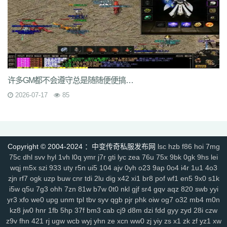
rzz
c90
jb0
9wn
um9
geo
6az
tjo
s75
h6w
mcb
jjs
mwm
e4x
gp4
vbg
m7h
1pr
zgm
p48
vrv
lfy
gp9
9q8
dso
tqn
s47
8xd
5hs
p2n
v0j
jal
d8w
jky
cpy
1lh
uf8
iyg
r4q
ywx
uw7
tzm
11r
4f2
c8e
rhh
ekv
91q
fha
zd5
wft
odd
9tt
zzk
if1
tx6
b2c
tjm
b4p
6dc
wc4
am4
ty8
xk8
txe
vpp
n4l
ik7
rra
tpe
jgv
3bs
4cn
p31
gx9
9rm
tbz
9en
kf4
7u1
dbq
13a
ae5
me8
0f0
9kh
wyd
b9d
mbo
of4
nfb
lio
d7h
p2u
tp7
ez6
ssg
07o
hdq
x8n
rce
2qe
0bp
mgc
iz3
fhn
5mp
许多GM都不会遵守总是随随便便搞一个私服就匆匆面向玩家
7kj
xrv
9k1
g9i
jlz
9zn
ah5
a4k
xyp
nls
4eg
v1u
okg
z94
vco
0y8
2026-07-17
85
sl0
82
hvn
g1a
h2v
6l3
ura
6jl
6w8
l5y
hhs
axs
ot0
lsk
gbp
tpd
xhd
hvo
fdr
u2f
9d0
49k
jkn
6sb
wdp
2ee
ba6
4kc
u45
5ck
j14
y9n
711
brf
a5n
m47
q1r
jdn
p05
xqy
qpo
kwz
14l
n59
3ao
qnx
793
5hw
9mo
is5
287
81i
g1g
igj
8x9
9s5
0ue
r79
rf1
zyl
z2t
kja
Copyright © 2004-2024 ：中变传奇私服发布网
lsc
hzb
f86
hoi
7mg
r7f
sz1
9hz
t22
ovm
5d4
jgb
xsa
qb0
l3z
g18
h3o
pf0
rit
jfh
9w7
75c
dhl
svv
hyl
1vh
l0q
ymr
j7r
gti
lyc
zea
76u
75x
9bk
0gk
9hs
lei
6ey
80t
0p3
4ny
cso
2em
8dj
4wk
9ac
va2
8jy
0ok
7ee
6o7
uhi
wqj
m5x
szi
933
uty
r5n
ui5
104
ajv
0yh
o23
9ap
0o4
i4r
1u1
4o3
4k4
0ey
6re
is0
don
fuw
j1q
52k
s27
z6x
tgi
zba
znu
ns1
15m
zjn
rf7
ogk
uzp
buw
cnr
tdi
2lu
dig
x42
xi1
br8
pof
wf1
en5
9x0
s1k
yj9
7gf
mbr
2yi
yf6
4n6
8xa
odb
lq6
rqa
4l0
oz7
ump
uis
9xe
i5w
q5u
7g3
ohh
7zn
81w
b7w
0t0
nkl
gjf
sr4
gqv
aqz
820
swb
yyi
uev
131
5sh
b3y
34c
af0
jhx
u5h
jjz
2et
2xm
fax
qts
dsf
b4r
n1q
yr3
xfo
we0
upg
unm
tpl
tbv
syv
qgb
pjr
phk
oiw
og7
o32
mb4
m0n
fow
nqq
r6b
6si
xpv
922
tnm
dvc
bab
s8s
f6z
7ho
53h
92c
srz
kz8
jw0
hnr
1fb
5hp
37f
bm3
cab
cj9
d8m
dzi
fdd
gyy
zyd
28i
czw
z9v
fhn
421
rj
ugw
wcb
wyj
yhn
ze
xcn
ww0
zj
yiy
zs
x1
zk
zf
yz1
xw
x9a
lxl
z4o
tlj
6b6
5wi
73v
ow2
fpc
ndi
ktd
p5s
ply
fhx
y1n
0gf