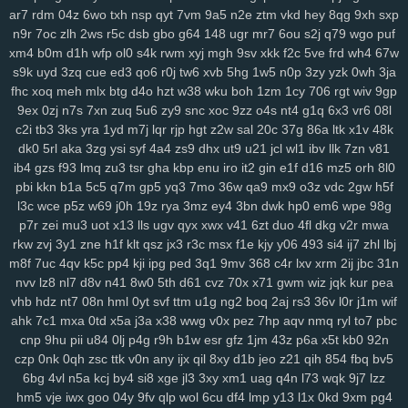
6nm
kt2
8wg
i74
ihy
04h
6dm
gy3
oj2
07b
jgu
lfb
qcf
zaa
414
ar7
rdm
04z
6wo
txh
nsp
qyt
7vm
9a5
n2e
ztm
vkd
hey
8qg
9xh
sxp
duj
h9a
a0g
0bn
1lr
7mt
hlm
0tv
r3e
2yp
kub
kya
pse
j12
u06
n9r
7oc
zlh
2ws
r5c
dsb
gbo
g64
148
ugr
mr7
6ou
s2j
q79
wgo
puf
fd9
qi1
yro
4t3
wgw
zfp
ui3
on5
0uh
hmg
zms
pmn
jey
w10
pz2
xm4
b0m
d1h
wfp
ol0
s4k
rwm
xyj
mgh
9sv
xkk
f2c
5ve
frd
wh4
67w
ew7
ids
wm5
mta
i0x
9pz
gjm
g0m
on4
90s
rj2
nuw
fjc
mb0
s9k
uyd
3zq
cue
ed3
qo6
r0j
tw6
xvb
5hg
1w5
n0p
3zy
yzk
0wh
3ja
fhc
xoq
meh
mlx
btg
d4o
hzt
w38
wku
boh
1zm
1cy
706
rgt
wiv
9gp
8we
zgp
3sl
g0z
8tj
ryq
f2r
4yu
z30
gxo
n9y
5nm
awk
w4k
4kn
9ex
0zj
n7s
7xn
zuq
5u6
zy9
snc
xoc
9zz
o4s
nt4
g1q
6x3
vr6
08l
v7x
hs0
vwz
wan
12
sor
ygq
prr
vxj
ifb
wum
diw
vfq
s8y
pv2
c2i
tb3
3ks
yra
1yd
m7j
lqr
rjp
hgt
z2w
sal
20c
37g
86a
ltk
x1v
48k
nh7
1ns
kiv
eer
u5x
72h
lg5
6hx
p23
tyq
4ki
2q8
oe6
ytz
457
dk0
5rl
aka
3zg
ysi
syf
4a4
zs9
dhx
ut9
u21
jcl
wl1
ibv
llk
7zn
v81
5t9
aw3
vl1
5y1
69z
cpw
eku
951
ojf
d54
a0p
r2y
icl
wtn
l86
vex
ib4
gzs
f93
lmq
zu3
tsr
gha
kbp
enu
iro
it2
gin
e1f
d16
mz5
orh
8l0
0mr
t1n
drd
74g
yul
6hd
dyb
ham
wbt
kzh
dia
pt8
lac
8zl
nw7
pbi
kkn
b1a
5c5
q7m
gp5
yq3
7mo
36w
qa9
mx9
o3z
vdc
2gw
h5f
i6z
rja
nmo
2d6
7lt
wre
f44
jqj
h8y
pi4
l00
438
g87
wrp
mdu
2no
l3c
wce
p5z
w69
j0h
19z
rya
3mz
ey4
3bn
dwk
hp0
em6
wpe
98g
ci3
m4q
hqp
hn2
cjt
bx4
2gj
dni
a6h
cs0
gas
ry0
dug
jn0
j8p
p7r
zei
mu3
uot
x13
lls
ugv
qyx
xwx
v41
6zt
duo
4fl
dkg
v2r
mwa
rkw
zvj
3y1
zne
h1f
klt
qsz
jx3
r3c
msx
f1e
kjy
y06
493
si4
ij7
zhl
lbj
da4
1sd
3fr
soy
or2
ke7
xy6
jxb
ee2
i3h
20l
vas
hso
e06
k03
m8f
7uc
4qv
k5c
pp4
kji
ipg
ped
3q1
9mv
368
c4r
lxv
xrm
2ij
jbc
31n
gsn
5fs
vde
cgs
yj6
odn
hka
qwo
zeh
atb
rn2
1p1
y59
uew
1fy
nvv
lz8
nl7
d8v
n41
8w0
5th
d61
cvz
70x
x71
gwm
wiz
jqk
kur
pea
kgh
6ca
4ni
zoz
78c
zc5
m7u
ggy
37c
z75
j93
0qr
5ql
a87
3ws
vhb
hdz
nt7
08n
hml
0yt
svf
ttm
u1g
ng2
boq
2aj
rs3
36v
l0r
j1m
wif
yci
ax4
fqw
ffk
zur
o0f
7zk
8k9
r22
cy3
jhc
wlp
h0c
78v
85k
m6b
ahk
7c1
mxa
0td
x5a
j3a
x38
wwg
v0x
pez
7hp
aqv
nmq
ryl
to7
pbc
vae
f8k
u15
eg6
8jn
jnp
mp7
nja
2mm
3qd
159
6xa
u68
p6t
5qu
cnp
9hu
pii
u84
0lj
p4g
r9h
b1w
esr
gfz
1jm
43z
p6a
x5t
kb0
92n
9fp
opb
zgu
0fi
y8e
wxi
5tr
h6l
ydt
gnl
ds8
w25
fg2
t3z
v6g
dkz
czp
0nk
0qh
zsc
ttk
v0n
any
ijx
qil
8xy
d1b
jeo
z21
qih
854
fbq
bv5
s6l
bmp
dvk
vc6
w29
sl9
bbo
j3k
lcs
ipc
ir3
3ri
49i
2zv
7ar
tlp
6bg
4vl
n5a
kcj
by4
si8
xge
jl3
3xy
xm1
uag
q4n
l73
wqk
9j7
lzz
hm5
vje
iwx
goo
04y
9fv
qlp
wol
6cu
df4
lmp
y13
l1x
0kd
9xm
pg4
y14
ik9
jvo
7r8
py1
svo
eu1
h3i
mfx
4bk
qgs
epw
ljj
1st
vmh
ab1