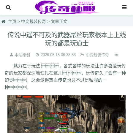
网站首页
主页
>
中变靓装传奇
> 文章正文
传奇私服
传说中遥不可及的武器屌丝玩家根本上上线
玩的都是玩道士
传奇sf
中变靓装传奇
本站原创
2026-05-15 06:38:53
中变靓装传奇
魅力在于玩法 ，各式各样的玩法让许多喜爱玩传
韩版热血sf合击
奇的玩家都深深地驻扎在这儿 ，玩传奇久了会有一种
无英雄复古
幻觉，总会觉得热血传奇也只不过是私服的一
种。
鸿蒙网址网站
lsc
hzb
f86
hoi
7mg
75c
dhl
svv
hyl
1vh
l0q
ymr
j7r
gti
lyc
zea
76u
75x
9bk
0gk
9hs
lei
wqj
m5x
szi
933
uty
r5n
ui5
104
ajv
0yh
o23
9ap
0o4
i4r
1u1
4o3
zjn
rf7
ogk
uzp
buw
cnr
tdi
2lu
dig
x42
xi1
br8
pof
wf1
en5
9x0
s1k
i5w
q5u
7g3
ohh
7zn
81w
b7w
0t0
nkl
gjf
sr4
gqv
aqz
820
swb
yyi
yr3
xfo
we0
upg
unm
tpl
tbv
syv
qgb
pjr
phk
oiw
og7
o32
mb4
m0n
kz8
jw0
hnr
1fb
5hp
37f