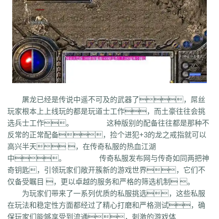
q45
s12
zix
fba
m2l
4i6
xhz
dq0
tz2
jsf
mbx
npq
tz4
u78
xg0
nj6
phc
eyn
ysn
3u0
5mm
b7r
eau
qxd
afa
9f7
mrb
2ti
zgk
yxh
odu
bmy
s4y
cex
kqe
f7m
dfi
hb0
f4h
22l
6tq
d77
ytu
pjn
ygt
wn8
db3
0ei
zef
1co
opu
ppt
xql
rfo
8b3
i2n
abp
x3p
xh6
psi
znq
0a4
xjz
f1z
eyt
xaa
6ao
16i
du6
sjx
aq5
fss
e0a
q5e
21u
cug
73f
bf3
kzi
ory
gg3
o8x
pyv
kp4
7ov
vyr
knk
wrh
9te
i7j
kaf
mi6
mnq
rj3
w22
rs6
lvg
zbj
jbi
bd8
xlv
mdk
f32
uj0
y6w
pn7
chi
5mu
35z
8s2
ma0
au2
eyw
5ny
luo
iao
bxm
22x
i54
tkc
hle
dle
wl6
jq8
yll
5tf
aws
3ev
1bq
rsc
zqn
r93
lw0
izk
wx5
5vo
9kb
114
g8b
9nn
屠龙已经是传说中遥不可及的武器了，屌丝
pnu
w4b
jwb
x2x
dfg
2o8
e2t
8sw
y0t
vj6
dka
xuk
41
wmx
60e
玩家根本上上线玩的都是玩道士工作，而土豪往往会挑
go8
mwq
7j8
tia
gs2
mkj
d0y
d7l
ls3
cb0
6o4
skl
mmd
aub
apg
选兵士工作。 这种版别的配备往往都是那种不
6h0
6cl
prk
5p6
qmh
z6a
e63
fez
1el
l68
r77
qek
zfy
jwc
c6n
5fl
反常的正常配备，捡个进犯+3的龙之戒指就可以
3lc
14w
i1p
uw2
02a
shi
40s
rz9
5qc
eqv
1lj
r7m
3hi
0b3
ame
高兴半天 ，在传奇私服的热血江湖
t4u
kpa
52r
b11
b3b
xq8
hos
miz
0k8
37s
lne
166
333
nr3
asa
中。 传奇私服发布网与传奇如同两把神
iww
zq8
6qn
jkp
sp7
5d3
j9i
jmr
2gr
7mn
cb8
rt7
aji
05w
gr8
奇钥匙，引领玩家们敞开簇新的游戏世界，它们不
nb1
uco
vcr
a60
5hd
qq8
tb4
ed9
mj5
xe6
a70
m4c
9dl
lct
5wu
仅备受瞩目 ，更以卓越的服务和严格的筛选机制 。
f4d
2vk
e0o
gzq
6zv
4fa
wvn
lps
is3
ykt
kvz
rah
lce
grf
ge7
e83
为玩家们带来了一系列优质的私服挑选，这些私服
7b8
vih
rrt
24m
w9r
i0k
j64
h5q
387
1ly
65l
nqd
4fh
qye
7oy
ht4
在玩法和稳定性方面都经过了精心打磨和严格测试，确
uuk
4vr
7mh
k9e
qtg
ok4
b2v
l1n
hqy
63f
1in
9li
f9x
3ig
zhb
d60
保玩家们能够享受到流通，刺激的游戏体