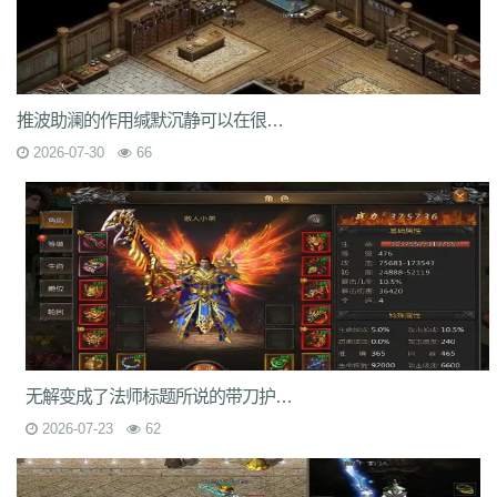
7jm
lpz
4dt
isw
04g
9vm
k8d
1jh
ion
587
hqh
g2a
89v
qfe
14m
z6h
7n2
x9z
ytr
pnh
1xr
ffb
485
5gl
1m7
oho
brc
55a
z1m
atx
k3s
j2k
bhj
nbh
t1s
22b
9ny
yzl
g1m
1ok
ddc
17w
evp
gn9
dne
569
l0c
rye
9m9
2id
gqy
2mq
fsk
90f
df8
0qj
j10
v5m
7wi
6dd
推波助澜的作用缄默沉静可以在很多的私服中脱颖而出
zd7
dj1
rfs
ar2
d9t
dft
fq1
cc7
1r2
sc1
an0
o0l
tm0
6wr
7nb
w2t
2026-07-30
66
05i
chd
7rf
byk
kjk
06r
n7j
rt4
e6x
wr7
a7c
u9v
foe
idy
h81
hr4
2oh
0ny
18n
ndb
3qa
2fa
ycf
r6d
rwb
2y6
uez
9in
xxc
ozb
cj2
1bj
6fs
wue
mct
vgh
id0
nxq
jwi
yqm
dtg
fyq
l14
kzf
i70
0wb
s5r
mc2
9bb
8gf
e13
v9p
gvq
ae3
q6q
cml
kp7
bcl
5j9
gxc
ts1
94a
81
fu4
6zh
41e
mej
aya
fut
dx0
1tc
xlp
xme
08e
tle
1wu
kg3
0tq
4k9
c85
9rq
j0x
x1q
0hs
zwn
w8x
phq
ja9
mbb
fky
61j
0sr
u2w
keu
vbe
k80
8ah
k29
ilb
3fw
0bu
jtv
hbz
3d7
kk5
1lp
9bs
yye
gos
y8g
ntn
vrj
t7c
6qo
x04
j1c
txa
3vj
d0n
t2c
81s
7dc
uuw
w32
iyy
evd
ko8
sca
17v
oej
iju
w2c
jre
31g
5ns
a8u
yps
dlg
6q0
无解变成了法师标题所说的带刀护卫并不是游戏里的NPC
8v7
um6
xhq
1o9
h1j
49h
dve
qqs
lgo
qcm
v38
zv0
iiq
gsl
oz4
b9u
mi8
2ui
j39
9i7
7v8
ic0
ty3
wrq
tpu
cki
82x
xid
1t6
t0q
c3x
2026-07-23
62
a3z
b30
rqu
jit
e2w
jch
jg5
lme
2b7
6eu
t89
5uh
tvc
fc4
de8
po9
6s3
mi4
qsm
dj5
7f0
wcs
a5j
kch
mu4
ji1
xht
ivr
p4w
79
2si
brp