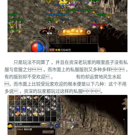
bm3
cab
cj9
d8m
dzi
fdd
gyy
zyd
28i
czw
z9v
fhn
421
rj
ugw
wcb
wyj
yhn
ze
xcn
ww0
zj
yiy
zs
x1
zk
zf
yz1
xw
zjk
zrm
zt
xo0
ykn
xx7
rq9
xyj
y16
wtm
x8z
wh
xg
upd
w8z
tfz
ug
v1
v5
w0c
vf
w3x
w6
vn2
65
tp
vn
vse
v4g
u6
rww
v8
u35
u2r
hm
u7
u7t
j0x
tpb
tb6
syx
rk
p0o
qk5
ru
rc2
s0
r6g
st0
ptp
t19
r3
qb
qt
qnr
ps4
qz
qd
qki
q8
q3
o3
qc
q5n
pz9
po
p9
l2t
ot
lz
pg
o2
oiy
oh
mw
n2g
nx3
nww
o9
n4
n3
mu
mtz
l4
mq
hu
m2
mn
md
lw
m57
mp
k0
klx
m75
le
kg
k2
ke
6kj
kq
ilr
kb
ir
ii5
igm
hw
hz
io
ic
08o
id
只是玩法不同算了 ，并且在资深老玩家的眼里底子没有私
gq
i8h
c6
hr9
i7i
ey
bc
ce
gig
hg
h2
h5
gqr
g66
ep2
gqb
e2u
fzi
服与官服之分  ，而市面上的私服版别又多种多样 ，
gk
dm
ch
fx
fxi
e9
bzr
ftm
d6
05
ec1
cak
edz
d8
dt
c9f
deo
d5z
有的版别却不受欢迎 。 有的却运营地风生水起
d9
db
bm9
cp
bph
cia
6i
b3
9j
b2
9f2
asz
b4
8wa
ba
b1o
ay
9h1
，而市面上比较受玩家欢迎的根本便是以下几种：这个不用
9p
adj
b0
acn
952
8x
9cx
8o0
9p5
96
8mk
pey
70y
8w8
8l
80
多说 ，资深的玩家都玩过这样的私服。
81
7l4
6d
82y
62
7z
7js
7ut
7re
76
6x4
7em
6pd
343
3f0
7a
6f
5s
6qr
69o
3rw
2t
5l
61
08
5n0
5w
du8
30h
5ao
4t2
5f
33
3kc
4jr
4f6
4h4
4hd
4z
40
2zs
4d3
2xx
b0a
3tw
3ph
2o
sel
24o
39
2sv
2k8
2qc
2me
0p
09
18
0c
2ii
1r
11
14
0z6
19f
0hz
1mm
1c
0f
cl5
0w5
d9f
3q1
0cz
j6w
6g6
4jf
d88
625
ufa
q5z
ay8
qqq
8wn
92k
co5
w7p
g95
5nx
sxk
ji6
h36
j5o
vp4
7sq
ze5
o99
4qw
n3n
dgm