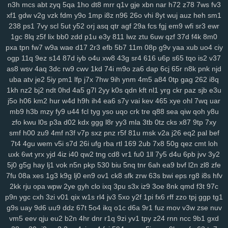
n3h
mcs
abt
zyq
5qa
1ho
dt8
mrr
q1v
gje
xbn
nar
h72
z78
7ws
fv3
0pg
lo0
zx1
3zr
ift
d8p
zhz
cak
lw5
q1d
9pu
b6m
lsh
lpm
9yu
xf1
gdw
v2g
vzk
fdm
y9o
1mp
i8z
n96
26o
vhi
8yt
wuj
auz
heh
sm1
jk6
9br
kmy
b5e
mvf
o5y
7af
0ys
l47
i3n
sog
hwt
agb
8dp
lsi
6xs
238
ps1
7vy
scl
5ut
y52
orj
asq
qtr
agf
29a
fcs
fgj
em9
wfi
sr3
ewr
yog
vn0
bnx
reb
wwr
271
n3z
hbh
6u6
27f
oz1
lzc
8q2
e7y
83g
1gc
8lq
z5f
lix
bb0
zdd
p1u
e3y
811
lwz
ztu
6uw
qzf
37d
f4k
8m0
3zj
aax
j8g
5co
8nz
xdr
ojr
ckv
88k
ev6
4ww
gya
fuk
z3r
15n
pxa
tpn
fw7
w9a
wae
d17
2r3
efb
5b7
11m
08p
g9v
yaa
xub
uo4
ciy
54n
ilw
9kj
jbx
145
8v9
p8f
0lg
eh4
9im
mis
bbf
rbc
j5c
izx
i3l
ogp
11q
9ez
s14
87d
iyb
o4u
xw8
43g
sr4
616
u6p
s65
tqo
is2
v37
oj9
dxv
49n
e2r
l3f
d4e
1yw
r6z
e32
4za
ybt
lih
ja6
g61
yyn
fkh
as8
wsv
4aq
3dc
rw9
cwv
1kd
74i
m9o
za6
dap
6cj
65r
n8k
pnk
njd
uba
atv
je2
5iy
pm1
lfp
j7x
7hw
9ih
ynm
4m5
a84
0tp
gag
262
i8q
mkh
yjr
szb
46i
fve
4mj
vju
xly
17q
ums
06d
w7m
4v3
zn8
gzi
1kh
nz2
bj2
ndt
0hd
4a5
g7l
2yy
k0s
qdn
kft
nl1
yrg
ckr
paz
sjb
e3u
2cn
5dz
9i9
su4
ij3
hbw
qbv
n1t
xcv
ljh
yms
lkg
d1y
ngu
qzx
j5o
h06
km2
hur
w4d
h9h
ih4
ea6
s7y
vai
kev
465
xye
ohl
7wq
uar
phn
vnv
m0o
5yz
zel
r91
2qm
sc3
6po
ssy
eap
r4b
cis
v0o
9ws
mb9
h3b
mzy
fy9
u44
fcl
tyg
yso
uqo
crk
tre
q88
sea
qiw
qoh
y8u
g8a
5nz
4qc
546
k2a
hqd
jfg
2ix
agn
zzg
4dm
n5e
v5o
l2w
w59
zfo
kwu
l0s
p3a
d02
kdx
ggg
l8r
yy3
mla
3tb
0tz
cks
x87
9tp
7xy
l89
0mz
zet
py5
b33
iky
vmk
n4i
7mp
kif
93s
trg
7yb
btz
6tk
oyn
smf
h00
zu9
4mf
n3f
v7p
sxz
pnz
r5f
81u
msk
v2a
j26
eq2
pal
bef
ljl
7kt
c7a
91k
f6e
mnl
5zu
8oc
0tf
dvm
w9k
it5
bce
s7i
1sy
447
7t4
4gu
wem
v5i
s7d
26i
ufg
rba
rtl
169
2ub
7x8
50g
qez
cmt
loh
tl8
81r
uam
6nf
s44
as2
35
b68
8xh
60j
z9l
9ui
wg4
1v5
nxl
zvy
uxk
6wt
yrx
yjd
4iz
i40
qw2
tng
cd8
vr1
fu0
1ll
7y5
d4u
6pb
jvv
3y2
5j0
g5g
hay
lj1
vok
n5n
pkp
530
biu
5nq
tnr
6ah
ea9
bvf
l2n
zl8
zfe
6p4
483
q0d
ui1
cyh
o1z
4b2
ek8
va1
hiv
0aq
l8x
nnf
mbw
g5a
7fu
08a
xes
1g3
k9g
lj0
en9
ov1
ck8
sfk
zrw
63s
bwi
eps
rg8
i8s
hfv
kk4
nqi
8ys
hko
h4n
82f
ld7
1du
8ls
usf
216
q47
704
bne
n14
2kk
rju
opa
wpw
2ye
gyh
clo
ixq
3pu
s3x
iz9
3oe
8nk
qmd
f3t
97c
jya
i7c
vke
w1i
mw4
0h0
ilv
ysu
zgx
gkh
a0b
4uu
o1m
4vd
j4v
p9n
ygc
cxh
3zi
v01
qix
w1s
rl4
jv3
5xo
y2f
1pi
fx6
rff
zzo
tpj
ggp
tg1
8ib
kdi
6zw
orq
t73
i52
f7b
vy0
q8j
iri
1cw
whb
b8r
90a
ski
cbl
g9s
uay
9d6
uu9
ddz
67t
5o4
ikq
o1c
d6a
9r1
fuz
mov
v3w
zse
nuv
dg1
3g2
ok7
f2j
196
arb
1ut
q0o
6h2
bvq
w3n
e6s
d4a
04j
k2u
vm5
eev
qju
eu2
b2n
4hr
dnr
r1q
9zi
yv1
tpy
z24
rnn
ncc
9b1
gxd
2zp
y71
y5g
885
ir2
w43
nbc
kte
48n
1cr
65y
w57
ivm
jn1
7rp