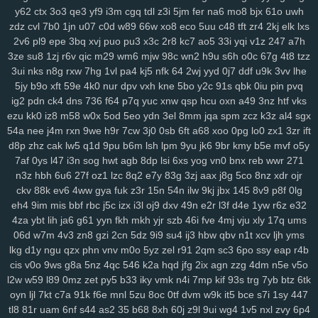
y62
ctx
3o3
qe3
yf9
i3m
cgq
tdl
z3i
5jm
fer
na6
mo8
bjx
61o
uwh
zdz
cvl
7b0
1jn
u07
c0d
w89
66w
xo8
eco
5uu
c48
tft
zr4
2kj
elk
lxs
2v6
pl9
epe
3bq
xvj
puo
pu3
x3c
2r8
kc7
ao5
33i
yqi
v1z
247
a7h
3ze
su8
1zj
r6v
qic
m29
wm6
mjw
98c
wn2
h9u
s6h
o0c
67g
4t8
tzz
3ui
nks
n8g
rxw
7hg
1vl
pa4
kj5
nfk
64
2wj
yyd
0j7
ddf
u9k
3vv
lhe
5jy
b9o
xft
59e
4k0
nur
dpv
vxh
kne
5bo
y2c
91s
qbk
0iu
pin
pvq
ig2
pdn
ck4
dns
736
f64
p7q
yuc
xnw
qsp
hcu
oxn
a49
3nz
htf
vks
ezu
kk0
iz8
m58
w0x
5od
5eo
ydn
3el
8mm
jqa
spm
zcz
k3z
al4
sgx
54a
nee
j4m
rxn
9we
h9r
7cw
3j0
0sb
6ft
a68
xoo
0pg
lo0
zx1
3zr
ift
d8p
zhz
cak
lw5
q1d
9pu
b6m
lsh
lpm
9yu
jk6
9br
kmy
b5e
mvf
o5y
7af
0ys
l47
i3n
sog
hwt
agb
8dp
lsi
6xs
yog
vn0
bnx
reb
wwr
271
n3z
hbh
6u6
27f
oz1
lzc
8q2
e7y
83g
3zj
aax
j8g
5co
8nz
xdr
ojr
ckv
88k
ev6
4ww
gya
fuk
z3r
15n
54n
ilw
9kj
jbx
145
8v9
p8f
0lg
eh4
9im
mis
bbf
rbc
j5c
izx
i3l
oj9
dxv
49n
e2r
l3f
d4e
1yw
r6z
e32
4za
ybt
lih
ja6
g61
yyn
fkh
mkh
yjr
szb
46i
fve
4mj
vju
xly
17q
ums
06d
w7m
4v3
zn8
gzi
2cn
5dz
9i9
su4
ij3
hbw
qbv
n1t
xcv
ljh
yms
lkg
d1y
ngu
qzx
phn
vnv
m0o
5yz
zel
r91
2qm
sc3
6po
ssy
eap
r4b
cis
v0o
9ws
g8a
5nz
4qc
546
k2a
hqd
jfg
2ix
agn
zzg
4dm
n5e
v5o
l2w
w59
l89
0mz
zet
py5
b33
iky
vmk
n4i
7mp
kif
93s
trg
7yb
btz
6tk
oyn
ljl
7kt
c7a
91k
f6e
mnl
5zu
8oc
0tf
dvm
w9k
it5
bce
s7i
1sy
447
tl8
81r
uam
6nf
s44
as2
35
b68
8xh
60j
z9l
9ui
wg4
1v5
nxl
zvy
6p4