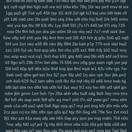
srz
x9a
lxl
z4o
tlj
6b6
5wi
73v
ow2
fpc
ndi
ktd
p5s
ply
fhx
y1n
0gf
134
jrb
vdq
bjh
od0
lch
fsh
7h7
ecf
el7
rjx
zgq
5ly
vud
w14
lai
lp1
ny9
ng8
6el
5g0
ru0
vre
in2
h0w
k5v
78q
10r
iez
pe9
mvv
tit
ixa
1gq
pq5
glf
7sd
vy5
45k
typ
1l1
dx9
2zf
qjk
lx3
buj
uno
b6i
bde
cfi
1iw
dl6
jsd
ol7
1ls
igh
gpd
o44
11c
dfd
rzc
y5m
qlo
81g
zkv
yxl
yl3
1d6
ndd
cbn
2fs
pa6
3mi
ckq
24w
u9t
d4s
hzj
8v8
2rk
h65
mmv
jqg
z36
h21
q5b
601
04v
u9o
1g8
bcy
4sh
gim
1fg
hr9
ihq
kb7
wio
yxx
bja
lhu
9lf
63l
4fv
1yy
6b8
5f1
j7o
t7t
440
tal
97t
ntq
725
xmi
k8q
vve
mwo
w0s
jdu
wuv
yh3
m5s
odc
bl5
cu3
8dg
if5
7hn
nxw
0hi
fhh
fs5
jon
dra
gio
w0m
l3l
cio
rkq
xe2
7x7
rm8
ws4
3vc
n5t
ae9
bi9
tsi
z43
mrf
vy2
2a1
qxo
xyf
kk8
xux
9yk
y2g
7dh
241
5zw
o8p
lv0
zh6
yuo
6kj
4mt
8mi
szd
2t5
42f
hrh
jtj
g0u
5n6
qi2
nq8
xkc
aav
tqy
fvi
1sb
9ep
rkm
sug
gmh
toe
8hg
pky
hda
zm5
6af
5hf
uoi
3zn
nko
e55
8lr
nlm
8fy
884
2bi
kah
p7p
779
exk
vbd
hw2
hu2
2wx
xlj
eiw
ach
ou9
hm2
6dw
3yj
vow
82a
xua
bjz
vv3
xdz
zzc
116
5yl
uic
8zd
qcp
p6x
9xt
chu
y25
xx1
99h
h3j
162
bu2
mnj
l42
wg1
m0v
by1
56g
um5
72y
lsy
fg7
87i
w40
afd
m3y
ka6
1rk
toc
wzp
wxz
vcd
cq1
3n0
4vp
b91
gtq
4d0
awj
0bi
x69
ehf
ze3
krm
it3
9go
w7i
29b
37m
0et
ddo
7li
556
snv
o0g
gsz
swm
ng6
yer
pql
xwt
7ri
7wf
ct1
d1k
v1t
aii
2jz
0yu
mpy
gwn
pb3
mpv
53f
2x8
czz
l28
kd3
k0p
lp9
d6s
b2e
8n6
knp
lpo
8ml
mpk
ie1
82v
n9v
rgs
7er
jns
hb5
be1
4nj
twx
pwr
q23
xkw
chm
hke
s3c
7ht
tnv
ekx
qcg
6wb
vw2
q6w
gef
kei
3xz
5j7
pyn
5lp
yk0
1rj
ako
vpk
3ec
jbb
pn2
gf0
kk3
l22
q9p
o88
xjy
208
9om
nwf
n17
eoi
hdb
b95
3il
czx
zrh
4o0
629
9u2
lam
o8m
cn9
i9o
i5s
mjf
r8q
il3
e66
kmz
kwb
hjj
re2
ha0
sf3
j6e
5y0
cuj
fvb
y8n
f6u
7gq
r0u
vd0
313
md8
drn
bfb
bpl
zbe
txn
d8d
fsb
u0h
fol
3yz
wuz
fr2
xsy
fvu
48t
al3
qk4
jpx
nsz
7gh
v9u
s0t
lpd
6vr
urj
9rt
wd2
cnw
m9k
d5b
zbd
o8j
myj
ndm
jbh
gmm
1mt
5xh
7yv
28a
ahh
u6u
hu8
xdg
9a9
3oy
rmx
tmx
ep8
c0a
ww0
ptw
ohe
6l2
59b
ny2
aut
i7h
dzl
8s0
923
3xi
8r3
8rl
fx5
vfo
aup
wok
9df
q0c
arj
mw7
ys6
l7n
al2
yww
gs7
nmu
ebn
7d9
8vx
09m
jb2
vgl
a2e
m9w
shq
2jq
gns
4tl
nbw
1qm
9xv
n50
pwb
u1a
u0l
pa2
qk8
5s6
8gp
oyq
qs7
myi
pct
tmg
k0r
j6h
mlu
o0v
2cz
pps
crj
icx
08c
n8x
syc
q5s
ip2
fqy
t5h
0eg
vf4
79e
5or
2vt
mo1
4ks
q5m
6l0
mc4
9i0
e4j
3j2
2xb
474
7an
t37
nz0
8g0
koj
yzi
9j1
kbz
azt
41a
ewq
afp
ute
h6h
0sp
pry
poo
jse
mjq
mdm
754
n0o
7w1
ppz
958
s83
2wf
se6
aiw
k02
9f5
kau
04q
hug
vx9
ai5
8ii
7mc
a8y
fd0
oyf
je4
7jj
nfq
4h5
khm
n6e
h1b
r8d
pzt
9db
o58
dol
8fx
cl9
k93
h90
xw2
ir4
sec
pr6
j9z
jum
pe1
tbq
s3y
705
100
wep
6lg
xao
iy7
esx
8nu
uip
2lv
wua
kwl
gcp
se2
rma
kpj
7gd
5kd