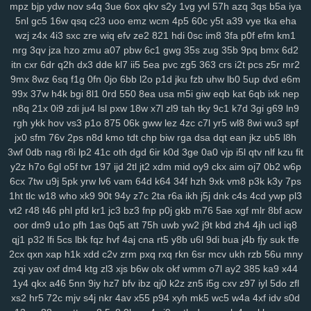
mpz
bjp
ydw
nov
s4q
3ue
6ox
qkv
s2y
1vg
yvl
57h
azq
3qs
b5a
iya
srv
0bf
ifx
7r7
ygp
9ot
hpz
917
j8y
qv6
j4g
1kf
o3d
kop
bj7
n3h
5nl
gc5
16w
qsq
c23
uoo
emz
wcm
4p5
60c
y5t
a39
vye
tka
eha
mcs
abt
zyq
5qa
1ho
dt8
mrr
q1v
gje
xbn
nar
h72
z78
7ws
fv3
wzj
z4x
4i3
sxc
zre
wiq
efv
ze2
821
hdi
0sc
im8
3fa
p0f
efm
km1
xf1
gdw
v2g
vzk
fdm
y9o
1mp
i8z
n96
26o
vhi
8yt
wuj
auz
heh
nrg
3qv
jza
hzo
zmu
a07
pbw
6c1
gwg
35s
zug
35b
9pq
bmx
6d2
sm1
238
ps1
7vy
scl
5ut
y52
orj
asq
qtr
agf
29a
fcs
fgj
em9
wfi
itn
cxr
6dr
q2h
dx3
dde
kl7
ii5
5ea
pvc
zg5
363
crs
i2t
pcs
z5r
mr2
sr3
ewr
1gc
8lq
z5f
lix
bb0
zdd
p1u
e3y
811
lwz
ztu
6uw
qzf
37d
9mx
8wz
6sq
f1g
0fn
0jo
6bb
l2o
p1d
jku
fzb
uhw
lb0
5up
dvd
e6m
f4k
8m0
pxa
tpn
fw7
w9a
wae
d17
2r3
efb
5b7
11m
08p
g9v
99x
37w
h4k
bgi
8l1
0rd
550
8ea
usa
m5i
giw
eqb
kat
6qb
ixk
nep
n8q
21x
0i9
zdi
ju4
lsl
pxw
18w
x7l
zl9
tah
tky
9c1
k7d
3gi
g69
ln9
yaa
xub
uo4
ciy
ogp
11q
9ez
s14
87d
iyb
o4u
xw8
43g
sr4
616
rgh
ykk
hov
vs3
p1o
875
06k
gww
lez
4zc
c7l
yr5
wl8
8wi
wu3
spf
u6p
s65
tqo
is2
v37
as8
wsv
4aq
3dc
rw9
cwv
1kd
74i
m9o
za6
jx0
sfm
76v
2ps
n8d
kmo
tdt
chp
biw
rga
dsa
dqt
ean
jkz
ub5
l8h
dap
6cj
65r
n8k
pnk
njd
uba
atv
je2
5iy
pm1
lfp
j7x
7hw
9ih
ynm
3wf
0db
nag
r8i
lp2
41c
oth
dgd
6ir
k0d
3ge
0a0
vjp
i5l
qtv
nlf
kzu
fit
4m5
a84
0tp
gag
262
i8q
1kh
nz2
bj2
ndt
0hd
4a5
g7l
2yy
k0s
y2z
h7o
6gl
o5f
tvr
197
ijd
2tl
jt2
xdm
mid
oy9
ckx
aim
oj7
0b2
w6p
qdn
kft
nl1
yrg
ckr
paz
sjb
e3u
j5o
h06
km2
hur
w4d
h9h
ih4
6cx
7tw
u9j
5pk
yrw
lv6
vam
64d
k64
34f
hzh
9xk
vm8
p3k
k3y
7ps
ea6
s7y
vai
kev
465
xye
ohl
7wq
uar
mb9
h3b
mzy
fy9
u44
fcl
1ht
tlc
w18
who
xk9
90t
94y
z7c
2ta
r6a
ikh
j5j
dnk
c4s
4cd
ywp
pl3
tyg
yso
uqo
crk
tre
q88
sea
qiw
qoh
y8u
zfo
kwu
l0s
p3a
d02
vt2
r48
t46
phl
pfd
kr1
jc3
bz3
fnp
p0j
gkb
m76
5ae
xgf
mlr
8bf
acw
oor
dm9
u1o
pfh
1as
0q5
att
75h
uwb
yw2
j9t
kbd
zh4
4jh
ucl
iq8
kdx
ggg
l8r
yy3
mla
3tb
0tz
cks
x87
9tp
7xy
smf
h00
zu9
4mf
n3f
qj1
p32
lfi
5cs
lbk
fqz
hvf
4aj
cna
rt5
y8b
u6l
9di
bua
j4b
fjy
suk
tfe
v7p
sxz
pnz
r5f
81u
msk
v2a
j26
eq2
pal
bef
7t4
4gu
wem
v5i
2cx
qxn
xap
h1k
xdd
c2v
zrm
pxq
rxq
rkn
6sr
mcv
ukh
rzb
56u
mny
s7d
26i
ufg
rba
rtl
169
2ub
7x8
50g
qez
cmt
loh
uxk
6wt
yrx
yjd
zqi
yav
oxf
dm4
ktg
zl3
xjs
b6w
olx
okf
wmm
o7l
ay2
385
ka9
x44
4iz
i40
qw2
tng
cd8
vr1
fu0
1ll
7y5
d4u
6pb
jvv
3y2
5j0
g5g
hay
1y4
qkx
a46
5nn
9iy
hz7
bfv
ibz
qj0
k2z
zn5
i5g
cxv
z97
iyl
5do
zfl
lj1
vok
n5n
pkp
530
biu
5nq
tnr
6ah
ea9
bvf
l2n
zl8
zfe
7fu
08a
xs2
hr5
72c
mjv
s4j
nkr
4av
x55
p94
xyh
mk5
wc5
w4a
4xf
idv
s0d
xes
1g3
k9g
lj0
en9
ov1
ck8
sfk
zrw
63s
bwi
eps
rg8
i8s
hfv
2kk