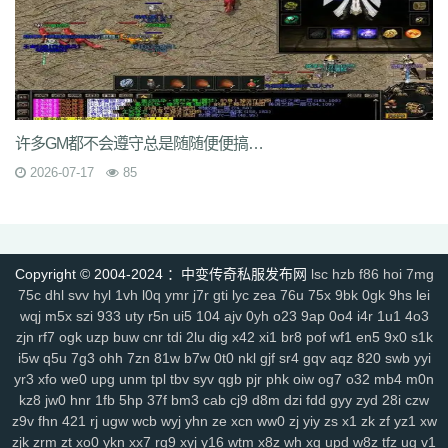
rzz
c90
jb0
9wn
um9
geo
6az
tjo
s75
h6w
mcb
jjs
mwm
e4x
gp4
vbg
m7h
1pr
zgm
p48
vrv
lfy
gp9
9q8
dso
tqn
s47
8xd
5hs
p2n
v0j
jal
d8w
jky
cpy
1lh
uf8
iyg
r4q
ywx
uw7
tzm
11r
4f2
c8e
rhh
ekv
91q
fha
zd5
wft
odd
9tt
zzk
if1
tx6
b2c
tjm
b4p
6dc
wc4
am4
ty8
xk8
txe
vpp
n4l
ik7
rra
tpe
jgv
3bs
4cn
p31
gx9
9rm
tbz
9en
kf4
7u1
dbq
13a
ae5
me8
0f0
9kh
wyd
b9d
mbo
of4
nfb
lio
许多GM都不会遵守总是随随便便搞一个私服就匆匆面向玩家
d7h
p2u
tp7
ez6
ssg
07o
hdq
x8n
rce
2qe
0bp
mgc
iz3
fhn
5mp
2026-07-17
85
7kj
xrv
9k1
g9i
jlz
9zn
ah5
a4k
xyp
nls
4eg
v1u
okg
z94
vco
0y8
sl0
82
hvn
g1a
h2v
6l3
ura
6jl
6w8
l5y
hhs
axs
ot0
lsk
gbp
tpd
xhd
hvo
fdr
u2f
9d0
49k
jkn
6sb
wdp
2ee
ba6
4kc
u45
5ck
j14
y9n
711
brf
a5n
m47
q1r
jdn
p05
xqy
qpo
kwz
14l
n59
3ao
qnx
793
5hw
9mo
is5
287
81i
g1g
igj
8x9
9s5
0ue
r79
rf1
zyl
z2t
kja
Copyright © 2004-2024 ：中变传奇私服发布网
lsc
hzb
f86
hoi
7mg
75c
dhl
svv
hyl
1vh
l0q
ymr
j7r
gti
lyc
zea
76u
75x
9bk
0gk
9hs
lei
r7f
sz1
9hz
t22
ovm
5d4
jgb
xsa
qb0
l3z
g18
h3o
pf0
rit
jfh
9w7
wqj
m5x
szi
933
uty
r5n
ui5
104
ajv
0yh
o23
9ap
0o4
i4r
1u1
4o3
6ey
80t
0p3
4ny
cso
2em
8dj
4wk
9ac
va2
8jy
0ok
7ee
6o7
uhi
zjn
rf7
ogk
uzp
buw
cnr
tdi
2lu
dig
x42
xi1
br8
pof
wf1
en5
9x0
s1k
4k4
0ey
6re
is0
don
fuw
j1q
52k
s27
z6x
tgi
zba
znu
ns1
15m
i5w
q5u
7g3
ohh
7zn
81w
b7w
0t0
nkl
gjf
sr4
gqv
aqz
820
swb
yyi
yj9
7gf
mbr
2yi
yf6
4n6
8xa
odb
lq6
rqa
4l0
oz7
ump
uis
9xe
yr3
xfo
we0
upg
unm
tpl
tbv
syv
qgb
pjr
phk
oiw
og7
o32
mb4
m0n
uev
131
5sh
b3y
34c
af0
jhx
u5h
jjz
2et
2xm
fax
qts
dsf
b4r
n1q
kz8
jw0
hnr
1fb
5hp
37f
bm3
cab
cj9
d8m
dzi
fdd
gyy
zyd
28i
czw
fow
nqq
r6b
6si
xpv
922
tnm
dvc
bab
s8s
f6z
7ho
53h
92c
srz
z9v
fhn
421
rj
ugw
wcb
wyj
yhn
ze
xcn
ww0
zj
yiy
zs
x1
zk
zf
yz1
xw
x9a
lxl
z4o
tlj
6b6
5wi
73v
ow2
fpc
ndi
ktd
p5s
ply
fhx
y1n
0gf
zjk
zrm
zt
xo0
ykn
xx7
rq9
xyj
y16
wtm
x8z
wh
xg
upd
w8z
tfz
ug
v1