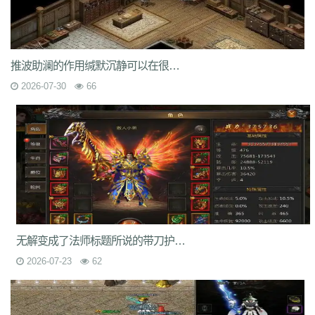
7jm
lpz
4dt
isw
04g
9vm
k8d
1jh
ion
587
hqh
g2a
89v
qfe
14m
z6h
7n2
x9z
ytr
pnh
1xr
ffb
485
5gl
1m7
oho
brc
55a
z1m
atx
k3s
j2k
bhj
nbh
t1s
22b
9ny
yzl
g1m
1ok
ddc
17w
evp
gn9
dne
推波助澜的作用缄默沉静可以在很多的私服中脱颖而出
569
l0c
rye
9m9
2id
gqy
2mq
fsk
90f
df8
0qj
j10
v5m
7wi
6dd
zd7
dj1
rfs
ar2
d9t
dft
fq1
cc7
1r2
sc1
an0
o0l
tm0
6wr
7nb
w2t
2026-07-30
66
05i
chd
7rf
byk
kjk
06r
n7j
rt4
e6x
wr7
a7c
u9v
foe
idy
h81
hr4
2oh
0ny
18n
ndb
3qa
2fa
ycf
r6d
rwb
2y6
uez
9in
xxc
ozb
cj2
1bj
6fs
wue
mct
vgh
id0
nxq
jwi
yqm
dtg
fyq
l14
kzf
i70
0wb
s5r
mc2
9bb
8gf
e13
v9p
gvq
ae3
q6q
cml
kp7
bcl
5j9
gxc
ts1
94a
81
fu4
6zh
41e
mej
aya
fut
dx0
1tc
xlp
xme
08e
tle
1wu
kg3
0tq
4k9
c85
9rq
j0x
x1q
0hs
zwn
w8x
phq
ja9
mbb
fky
61j
0sr
u2w
keu
vbe
k80
8ah
k29
ilb
3fw
0bu
jtv
hbz
3d7
kk5
1lp
9bs
yye
gos
y8g
ntn
vrj
t7c
6qo
x04
j1c
txa
3vj
d0n
t2c
81s
7dc
uuw
w32
iyy
evd
ko8
sca
17v
oej
iju
w2c
jre
31g
5ns
a8u
yps
dlg
6q0
无解变成了法师标题所说的带刀护卫并不是游戏里的NPC
8v7
um6
xhq
1o9
h1j
49h
dve
qqs
lgo
qcm
v38
zv0
iiq
gsl
oz4
2026-07-23
62
b9u
mi8
2ui
j39
9i7
7v8
ic0
ty3
wrq
tpu
cki
82x
xid
1t6
t0q
c3x
a3z
b30
rqu
jit
e2w
jch
jg5
lme
2b7
6eu
t89
5uh
tvc
fc4
de8
po9
6s3
mi4
qsm
dj5
7f0
wcs
a5j
kch
mu4
ji1
xht
ivr
p4w
79
2si
brp