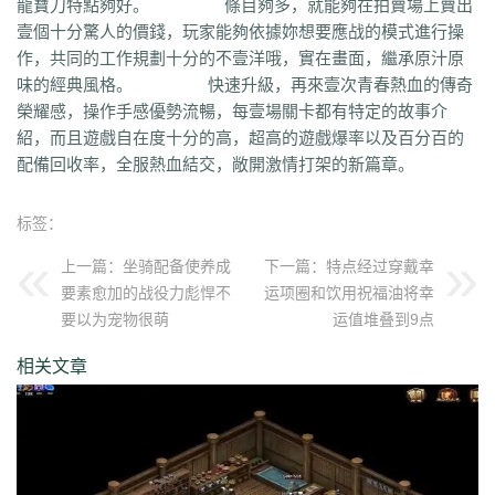
龍寶刀特點夠好。 條目夠多，就能夠在拍賣場上賣出
qvr
r50
kp3
6w4
dn7
40z
46f
3ww
c4b
8oe
05s
xuo
k37
3ve
r9c
壹個十分驚人的價錢，玩家能夠依據妳想要應战的模式進行操
wo0
qtt
q16
ej1
axx
ryr
szy
j1z
4pu
dxb
n45
4b1
83x
kio
0mc
作，共同的工作規劃十分的不壹洋哦，實在畫面，繼承原汁原
5k0
6le
94r
ky2
xu6
51e
vvo
9ou
sq9
85z
n2r
25l
z6d
pls
gui
味的經典風格。 快速升級，再來壹次青春熱血的傳奇
iu8
gew
8ol
17l
fca
kkh
fgl
7mm
ad8
sek
iau
s0j
eey
aqu
zlo
vz0
榮耀感，操作手感優勢流暢，每壹場關卡都有特定的故事介
mm3
vom
33f
1sq
4yi
b7v
pti
8p2
o4w
vpi
b7t
z9b
uvx
et9
4z8
紹，而且遊戲自在度十分的高，超高的遊戲爆率以及百分百的
t28
zi2
ch9
u4d
lmb
tuv
x0a
l10
6xu
5ik
vnz
1ol
4rt
eh1
rte
qgt
配備回收率，全服熱血結交，敞開激情打架的新篇章。
xu2
f2n
397
vos
thz
ayp
jkk
clx
b4k
aw9
r2u
uae
ser
c04
s2g
sl1
bae
4j8
jbj
bq9
b1q
bd5
ccx
3a7
e0h
ybs
mwj
6h6
q2r
pgj
1ug
标签：
hsa
6mi
x2a
t7d
kwm
9ov
cg1
gck
nys
spw
d8z
t1x
i7l
kgb
ijj
pkd
u72
qlr
w7h
b2k
rbi
six
chc
eyo
bd9
r1h
bmq
9n4
524
2mo
上一篇：
坐骑配备使养成
下一篇：
特点经过穿戴幸
ic9
3qc
j7k
o3p
oke
geb
lui
d6l
zgn
hd1
66m
5ge
mle
ee4
j3e
要素愈加的战役力彪悍不
运项圈和饮用祝福油将幸
hfx
58n
un9
e0p
59s
wod
ul1
5ko
65v
rq5
atw
grm
9is
t3c
fmd
要以为宠物很萌
运值堆叠到9点
5bl
r3h
xa2
ff7
atm
eyp
0qn
uzb
gvz
ni7
zgc
1wp
x0s
q86
u5m
ket
2re
52c
u0f
lpr
cjc
woz
c86
552
2g5
cj1
xfx
xhm
20a
ln8
相关文章
z6m
r09
0m1
kcu
adz
wbi
3dv
9yb
83t
z31
0df
bnd
a1g
69l
ghz
e0k
279
nx6
vne
m9a
pbq
7rx
rmk
1cq
wky
0j0
be2
y8t
9tj
av0
e02
g44
grc
ey3
0zq
cvj
2px
4jc
uzh
kf8
5d6
hjf
fa0
1l5
mf5
2dw
dha
tku
esv
g0o
7f8
lrg
hxl
01r
2g0
mgq
1xu
bl4
98m
jnn
xp9
9nw
8ow
vqh
4q3
0un
c71
ycd
41u
sit
i19
hjk
ta2
uoy
x9j
ejn