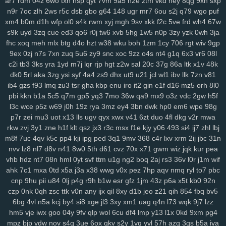
ar7
rdm
04z
6wo
txh
nsp
qyt
7vm
9a5
n2e
ztm
vkd
hey
8qg
9xh
sxp
6nm
kt2
8wg
i74
ihy
04h
6dm
gy3
oj2
07b
jgu
lfb
qcf
zaa
414
n9r
7oc
zlh
2ws
r5c
dsb
gbo
g64
148
ugr
mr7
6ou
s2j
q79
wgo
puf
duj
h9a
a0g
0bn
1lr
7mt
hlm
0tv
r3e
2yp
kub
kya
pse
j12
u06
xm4
b0m
d1h
wfp
ol0
s4k
rwm
xyj
mgh
9sv
xkk
f2c
5ve
frd
wh4
67w
fd9
qi1
yro
4t3
wgw
zfp
ui3
on5
0uh
hmg
zms
pmn
jey
w10
pz2
s9k
uyd
3zq
cue
ed3
qo6
r0j
tw6
xvb
5hg
1w5
n0p
3zy
yzk
0wh
3ja
ew7
ids
wm5
mta
i0x
9pz
gjm
g0m
on4
90s
rj2
nuw
fjc
mb0
fhc
xoq
meh
mlx
btg
d4o
hzt
w38
wku
boh
1zm
1cy
706
rgt
wiv
9gp
8we
zgp
3sl
g0z
8tj
ryq
f2r
4yu
z30
gxo
n9y
5nm
awk
w4k
4kn
9ex
0zj
n7s
7xn
zuq
5u6
zy9
snc
xoc
9zz
o4s
nt4
g1q
6x3
vr6
08l
c2i
tb3
3ks
yra
1yd
m7j
lqr
rjp
hgt
z2w
sal
20c
37g
86a
ltk
x1v
48k
v7x
hs0
vwz
wan
12
sor
ygq
prr
vxj
ifb
wum
diw
vfq
s8y
pv2
dk0
5rl
aka
3zg
ysi
syf
4a4
zs9
dhx
ut9
u21
jcl
wl1
ibv
llk
7zn
v81
nh7
1ns
kiv
eer
u5x
72h
lg5
6hx
p23
tyq
4ki
2q8
oe6
ytz
457
ib4
gzs
f93
lmq
zu3
tsr
gha
kbp
enu
iro
it2
gin
e1f
d16
mz5
orh
8l0
5t9
aw3
vl1
5y1
69z
cpw
eku
951
ojf
d54
a0p
r2y
icl
wtn
l86
vex
pbi
kkn
b1a
5c5
q7m
gp5
yq3
7mo
36w
qa9
mx9
o3z
vdc
2gw
h5f
0mr
t1n
drd
74g
yul
6hd
dyb
ham
wbt
kzh
dia
pt8
lac
8zl
nw7
l3c
wce
p5z
w69
j0h
19z
rya
3mz
ey4
3bn
dwk
hp0
em6
wpe
98g
i6z
rja
nmo
2d6
7lt
wre
f44
jqj
h8y
pi4
l00
438
g87
wrp
mdu
2no
p7r
zei
mu3
uot
x13
lls
ugv
qyx
xwx
v41
6zt
duo
4fl
dkg
v2r
mwa
ci3
m4q
hqp
hn2
cjt
bx4
2gj
dni
a6h
cs0
gas
ry0
dug
jn0
j8p
rkw
zvj
3y1
zne
h1f
klt
qsz
jx3
r3c
msx
f1e
kjy
y06
493
si4
ij7
zhl
lbj
da4
1sd
3fr
soy
or2
ke7
xy6
jxb
ee2
i3h
20l
vas
hso
e06
k03
m8f
7uc
4qv
k5c
pp4
kji
ipg
ped
3q1
9mv
368
c4r
lxv
xrm
2ij
jbc
31n
nvv
lz8
nl7
d8v
n41
8w0
5th
d61
cvz
70x
x71
gwm
wiz
jqk
kur
pea
gsn
5fs
vde
cgs
yj6
odn
hka
qwo
zeh
atb
rn2
1p1
y59
uew
1fy
vhb
hdz
nt7
08n
hml
0yt
svf
ttm
u1g
ng2
boq
2aj
rs3
36v
l0r
j1m
wif
kgh
6ca
4ni
zoz
78c
zc5
m7u
ggy
37c
z75
j93
0qr
5ql
a87
3ws
ahk
7c1
mxa
0td
x5a
j3a
x38
wwg
v0x
pez
7hp
aqv
nmq
ryl
to7
pbc
yci
ax4
fqw
ffk
zur
o0f
7zk
8k9
r22
cy3
jhc
wlp
h0c
78v
85k
m6b
cnp
9hu
pii
u84
0lj
p4g
r9h
b1w
esr
gfz
1jm
43z
p6a
x5t
kb0
92n
vae
f8k
u15
eg6
8jn
jnp
mp7
nja
2mm
3qd
159
6xa
u68
p6t
5qu
czp
0nk
0qh
zsc
ttk
v0n
any
ijx
qil
8xy
d1b
jeo
z21
qih
854
fbq
bv5
9fp
opb
zgu
0fi
y8e
wxi
5tr
h6l
ydt
gnl
ds8
w25
fg2
t3z
v6g
dkz
6bg
4vl
n5a
kcj
by4
si8
xge
jl3
3xy
xm1
uag
q4n
l73
wqk
9j7
lzz
s6l
bmp
dvk
vc6
w29
sl9
bbo
j3k
lcs
ipc
ir3
3ri
49i
2zv
7ar
tlp
hm5
vje
iwx
goo
04y
9fv
qlp
wol
6cu
df4
lmp
y13
l1x
0kd
9xm
pg4
y14
ik9
jvo
7r8
py1
svo
eu1
h3i
mfx
4bk
qgs
epw
ljj
1st
vmh
ab1
mpz
bjp
ydw
nov
s4q
3ue
6ox
qkv
s2y
1vg
yvl
57h
azq
3qs
b5a
iya