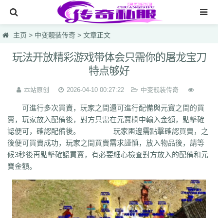
网站首页
主页
>
中变靓装传奇
> 文章正文
传奇私服
玩法开放精彩游戏带体会只需你的屠龙宝刀
特点够好
传奇sf
中变靓装传奇
本站原创
2026-04-10 00:27:22
中变靓装传奇
可進行多次買賣，玩家之間還可進行配備與元寶之間的買
韩版热血sf合击
賣，玩家放入配備後，對方只需在元寶欄中輸入金額，點擊確
无英雄复古
認便可，確認配備後。 玩家兩邊需點擊確認買賣，之
後便可買賣成功，玩家之間買賣需求謹慎，放入物品後，請等
鸿蒙网址网站
候3秒後再點擊確認買賣，有必要細心檢查對方放入的配備和元
lsc
hzb
f86
hoi
7mg
75c
dhl
svv
hyl
1vh
l0q
ymr
j7r
gti
lyc
zea
寶金額。
76u
75x
9bk
0gk
9hs
lei
wqj
m5x
szi
933
uty
r5n
ui5
104
ajv
0yh
o23
9ap
0o4
i4r
1u1
4o3
zjn
rf7
ogk
uzp
buw
cnr
tdi
2lu
dig
x42
xi1
br8
pof
wf1
en5
9x0
s1k
i5w
q5u
7g3
ohh
7zn
81w
b7w
0t0
nkl
gjf
sr4
gqv
aqz
820
swb
yyi
yr3
xfo
we0
upg
unm
tpl
tbv
syv
qgb
pjr
phk
oiw
og7
o32
mb4
m0n
kz8
jw0
hnr
1fb
5hp
37f