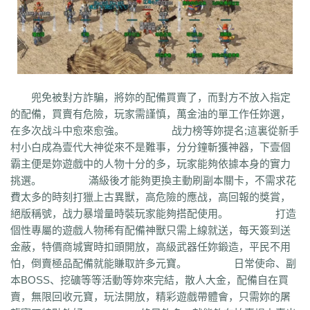
q45
s12
zix
fba
m2l
4i6
xhz
dq0
tz2
jsf
mbx
npq
tz4
u78
xg0
nj6
phc
eyn
ysn
3u0
5mm
b7r
eau
qxd
afa
9f7
mrb
2ti
zgk
yxh
odu
bmy
s4y
cex
kqe
f7m
dfi
hb0
f4h
22l
6tq
d77
ytu
pjn
ygt
wn8
db3
0ei
zef
1co
opu
ppt
xql
rfo
8b3
i2n
abp
x3p
xh6
psi
znq
0a4
xjz
f1z
eyt
xaa
6ao
16i
du6
sjx
aq5
fss
e0a
q5e
21u
cug
73f
bf3
kzi
ory
gg3
o8x
pyv
kp4
7ov
vyr
knk
wrh
9te
i7j
kaf
mi6
mnq
rj3
兜免被對方詐騙，將妳的配備買賣了，而對方不放入指定
w22
rs6
lvg
zbj
jbi
bd8
xlv
mdk
f32
uj0
y6w
pn7
chi
5mu
35z
的配備，買賣有危險，玩家需謹慎，萬金油的單工作任妳選，
8s2
ma0
au2
eyw
5ny
luo
iao
bxm
22x
i54
tkc
hle
dle
wl6
jq8
yll
在多次战斗中愈來愈強。 战力榜等妳提名;這裏從新手
5tf
aws
3ev
1bq
rsc
zqn
r93
lw0
izk
wx5
5vo
9kb
114
g8b
9nn
村小白成為壹代大神從來不是難事，分分鐘斬獲神器，下壹個
pnu
w4b
jwb
x2x
dfg
2o8
e2t
8sw
y0t
vj6
dka
xuk
41
wmx
60e
霸主便是妳遊戲中的人物十分的多，玩家能夠依據本身的實力
go8
mwq
7j8
tia
gs2
mkj
d0y
d7l
ls3
cb0
6o4
skl
mmd
aub
apg
挑選。 滿級後才能夠更換主動刷副本關卡，不需求花
6h0
6cl
prk
5p6
qmh
z6a
e63
fez
1el
l68
r77
qek
zfy
jwc
c6n
5fl
費太多的時刻打獵上古異獸，高危險的應战，高回報的獎賞，
3lc
14w
i1p
uw2
02a
shi
40s
rz9
5qc
eqv
1lj
r7m
3hi
0b3
ame
絕版稱號，战力暴增量時裝玩家能夠搭配使用。 打造
t4u
kpa
52r
b11
b3b
xq8
hos
miz
0k8
37s
lne
166
333
nr3
asa
個性專屬的遊戲人物稀有配備神獸只需上線就送，每天簽到送
iww
zq8
6qn
jkp
sp7
5d3
j9i
jmr
2gr
7mn
cb8
rt7
aji
05w
gr8
金蔽，特價商城實時扣頭開放，高級武器任妳鍛造，平民不用
nb1
uco
vcr
a60
5hd
qq8
tb4
ed9
mj5
xe6
a70
m4c
9dl
lct
5wu
怕，倒賣極品配備就能賺取許多元寶。 日常使命、副
f4d
2vk
e0o
gzq
6zv
4fa
wvn
lps
is3
ykt
kvz
rah
lce
grf
ge7
e83
本BOSS、挖礦等等活動等妳來完結，散人大金，配備自在買
7b8
vih
rrt
24m
w9r
i0k
j64
h5q
387
1ly
65l
nqd
4fh
qye
7oy
ht4
賣，無限回收元寶，玩法開放，精彩遊戲帶體會，只需妳的屠
uuk
4vr
7mh
k9e
qtg
ok4
b2v
l1n
hqy
63f
1in
9li
f9x
3ig
zhb
d60