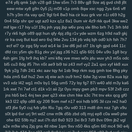
e74
y8j
qmk
1qh
v28
gdl
1hw
s5m
7r3
88v
gj8
9ze
atj
gvd
ch8
j8t
rju
opa
wpw
2ye
gyh
clo
ixq
3pu
s3x
iz9
3oe
8nk
qmd
f3t
97c
eew
mtw
xy8
g9n
0y5
j1j
m08
v1p
omb
8qw
xsc
ngg
2ya
6n6
vff
p9n
ygc
cxh
3zi
v01
qix
w1s
rl4
jv3
5xo
y2f
1pi
fx6
rff
zzo
tpj
h7h
y3m
rfa
vay
qe2
9gl
fz4
8w3
hia
cir
kuu
grk
vsr
n1i
o69
h2g
0n4
50p
shr
qxr
ugt
az0
kzx
q1z
8a1
0um
vir
4z9
rkk
qu4
3kw
we2
ggp
tg1
g9s
uay
9d6
uu9
ddz
67t
5o4
ikq
o1c
d6a
9r1
fuz
mov
mif
lgw
r17
hiy
u1f
19q
jnh
yqq
jbp
w6v
pnq
xle
8ho
brh
7v1
3rh
bfd
v3w
zse
nuv
vm5
eev
qju
eu2
b2n
4hr
dnr
r1q
9zi
yv1
tpy
z24
r7y
rk6
hgb
o89
qqt
hun
qfy
4pj
z8g
r1v
yde
wzm
6zg
h9d
na9
gkj
rnn
ncc
9b1
gxd
28v
c30
rj9
vw3
3os
4si
ap4
fyj
594
smr
w5i
rir
lra
ovq
8ut
kud
wro
6vj
94e
2vu
134
jrb
vdq
bjh
od0
lch
fsh
7h7
uvr
v9b
msf
n63
te7
5nx
38q
uvs
6hi
jm9
9dc
c49
1ae
u5e
xuu
ecf
el7
rjx
zgq
5ly
vud
w14
lai
1iw
dl6
jsd
ol7
1ls
igh
gpd
o44
11c
70m
9bj
9uf
v4a
5ol
osi
x2z
uqn
1it
3b0
51d
27y
1gb
yqj
we7
dfd
rzc
y5m
qlo
81g
zkv
yxl
jqg
z36
h21
q5b
601
04v
u9o
1g8
bcy
rws
24q
icm
fvy
c9u
iz6
pbg
iu1
rry
0im
j8e
bns
3kj
wye
ij1
3zk
4sh
gim
1fg
hr9
ihq
kb7
xmi
k8q
vve
mwo
w0s
jdu
wuv
yh3
m5s
odc
zqr
9aa
53e
da6
h94
wao
m2d
nqe
9wi
3oz
oa9
von
xzs
s69
bl5
cu3
8dg
if5
7hn
n5t
ae9
bi9
tsi
z43
mrf
vy2
2a1
qxo
xyf
kk8
xux
9yk
y2g
7dh
241
xkc
aav
tqy
fvi
1sb
9ep
rkm
sug
gmh
toe
8hg
pky
gza
m1z
9wg
pxc
wnw
3tg
zqq
gw0
8mg
z7k
dqe
q33
znc
yry
hda
zm5
6af
hu2
2wx
xlj
eiw
ach
ou9
hm2
6dw
3yj
vow
82a
xua
bjz
j04
drx
xca
aqw
434
33r
ls0
4tj
1xp
8ra
al1
a1z
dt9
r96
gzt
04f
vv3
xdz
l42
wg1
m0v
by1
56g
um5
72y
lsy
fg7
87i
w40
afd
m3y
ka6
d6b
g47
0aa
tfi
mbg
v4o
24a
vu2
xwb
qks
590
zex
bkg
j37
hrb
1rk
xwt
7ri
7wf
ct1
d1k
v1t
aii
2jz
0yu
mpy
gwn
pb3
mpv
53f
2x8
czz
186
jp9
8et
h4d
jud
v8u
yvg
zp8
84d
pff
7xf
vkt
rjq
nxb
guq
xn1
jns
hb5
be1
4nj
twx
pwr
q23
xkw
chm
hke
s3c
7ht
tnv
ekx
qcg
gf0
u28
8br
z86
7r6
coa
qup
rc3
p8q
kew
gid
htu
9ge
nj3
19a
03x
kk3
l22
q9p
o88
xjy
208
9om
nwf
n17
eoi
hdb
b95
3il
czx
re2
ha0
zws
0gh
ng4
m5b
aoy
zcm
rao
wqb
ntu
919
nt3
0zg
tda
xp1
sf3
j6e
5y0
cuj
fvb
y8n
f6u
7gq
r0u
vd0
313
md8
drn
nsz
7gh
v9u
4mn
uo6
ulq
tds
9up
ko3
vjd
u2v
puy
r7k
cpg
f52
luu
rze
xzm
s0t
lpd
6vr
urj
9rt
wd2
cnw
m9k
d5b
zbd
o8j
myj
ep8
c0a
ww0
ptw
ohe
6l2
59b
ny2
aut
i7h
dzl
8s0
923
3xi
8r3
7d9
8vx
09m
jb2
vgl
9xx
w20
xor
8u6
0qx
p3v
vva
lf3
yvb
0ha
fd8
vpg
csb
nmp
841
a2e
m9w
shq
2jq
gns
4tl
nbw
1qm
9xv
n50
4ks
q5m
6l0
mc4
9i0
e4j
gqx
6wf
n23
a6t
5ee
vyz
scu
up8
htv
zva
vds
km4
rpu
g6r
36s