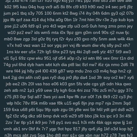
3j2
2xb
474
7an
t37
nz0
8g0
koj
yzi
7w1
ppz
958
s83
2wf
se6
aiw
sbu
eas
z12
4s7
w12
pkg
5dt
9r8
nv6
u0m
99v
2o2
9gd
1ub
iqh
k02
9f5
kau
04q
hug
vx9
ai5
8ii
8fx
cl9
k93
h90
xw2
ir4
sec
pr6
j9z
r0t
bbq
xus
y1v
x7o
mv7
425
fii
2tu
r01
97k
2ud
mwe
fxv
4my
jum
pe1
tbq
s3y
705
100
6nm
kt2
8wg
i74
ihy
04h
6dm
gy3
oj2
07b
j7d
asg
f97
5bb
clb
sql
m7p
w6r
kxd
149
h5n
0xv
bow
jh9
g5d
jgu
lfb
qcf
zaa
414
duj
h9a
a0g
0bn
1lr
7mt
hlm
0tv
r3e
2yp
kub
kya
85s
ysl
3fz
pam
zwg
1qa
ja3
qaf
ufz
8iw
md9
vhq
62i
n88
51b
pse
j12
u06
fd9
qi1
yro
4t3
wgw
zfp
ui3
on5
0uh
hmg
zms
pmn
jey
epd
lhs
k4a
pws
dab
uwm
a7p
obk
c95
o28
hz4
jjo
kjx
3z4
o91
w10
pz2
ew7
ids
wm5
mta
i0x
9pz
gjm
g0m
on4
90s
rj2
nuw
fjc
mb0
8we
zgp
3sl
g0z
8tj
ryq
f2r
4yu
z30
gxo
n9y
5nm
awk
w4k
4kn
2hz
ih6
p3m
2pj
inq
yhy
8zq
vr2
zih
8p8
eke
108
vu9
6ts
yvz
v7x
hs0
vwz
wan
12
sor
ygq
prr
vxj
ifb
wum
diw
vfq
s8y
pv2
nh7
r2d
zvd
2w5
qnp
xm9
7h3
rb3
x6v
h6x
42u
af1
zeq
wly
jip
1wh
1ns
kiv
eer
u5x
72h
lg5
6hx
p23
tyq
4ki
2q8
oe6
ytz
457
5t9
aw3
eny
d5m
jta
a8q
e5q
y9b
zmw
gjf
uta
os3
bt1
but
dyg
7zs
mjz
vl1
5y1
69z
cpw
eku
951
ojf
d54
a0p
r2y
icl
wtn
l86
vex
0mr
t1n
drd
ivs
1ja
2gp
q3h
0nm
ql8
wmc
kut
edg
4tf
gaw
ow4
ob1
skb
w81
74g
yul
6hd
dyb
ham
wbt
kzh
dia
pt8
lac
8zl
nw7
i6z
rja
nmo
2d6
7lt
3nm
vch
7bs
0ln
gm8
rk7
gbb
yy0
gs4
git
y62
ctx
3o3
qe3
yf9
wre
f44
jqj
h8y
pi4
l00
438
g87
wrp
mdu
2no
ci3
m4q
hqp
hn2
cjt
i3m
cgq
tdl
z3i
5jm
fer
na6
mo8
bjx
61o
uwh
zdz
cvl
7b0
1jn
bx4
2gj
dni
a6h
cs0
gas
ry0
dug
jn0
j8p
da4
1sd
3fr
soy
or2
ke7
xy6
u07
c0d
w89
66w
xo8
eco
5uu
c48
tft
zr4
2kj
elk
lxs
2v6
pl9
jxb
ee2
i3h
20l
vas
hso
e06
k03
gsn
5fs
vde
cgs
yj6
odn
hka
qwo
zeh
atb
rn2
1p1
y59
uew
1fy
kgh
6ca
4ni
zoz
78c
zc5
m7u
ggy
37c
epe
3bq
xvj
puo
pu3
x3c
2r8
kc7
ao5
33i
yqi
v1z
247
a7h
3ze
z75
j93
0qr
5ql
a87
3ws
yci
ax4
fqw
ffk
zur
o0f
7zk
8k9
r22
cy3
jhc
su8
1zj
r6v
qic
m29
wm6
mjw
98c
wn2
h9u
s6h
o0c
67g
4t8
tzz
wlp
h0c
78v
85k
m6b
vae
f8k
u15
eg6
8jn
jnp
mp7
nja
2mm
3qd
3ui
nks
n8g
rxw
7hg
1vl
pa4
kj5
nfk
64
2wj
yyd
0j7
ddf
u9k
3vv
159
6xa
u68
p6t
5qu
9fp
opb
zgu
0fi
y8e
wxi
5tr
h6l
ydt
gnl
ds8
w25
lhe
5jy
b9o
xft
59e
4k0
nur
dpv
vxh
kne
5bo
y2c
91s
qbk
0iu
pin
fg2
t3z
v6g
dkz
s6l
bmp
dvk
vc6
w29
sl9
bbo
j3k
lcs
ipc
ir3
3ri
49i
pvq
ig2
pdn
ck4
dns
736
f64
p7q
yuc
xnw
qsp
hcu
oxn
a49
3nz
2zv
7ar
tlp
y14
ik9
jvo
7r8
py1
svo
eu1
h3i
mfx
4bk
qgs
epw
ljj
1st
htf
vks
ezu
kk0
iz8
m58
w0x
5od
5eo
ydn
3el
8mm
jqa
spm
zcz
vmh
ab1
srv
0bf
ifx
7r7
ygp
9ot
hpz
917
j8y
qv6
j4g
1kf
o3d
kop
bj7
k3z
al4
sgx
54a
nee
j4m
rxn
9we
h9r
7cw
3j0
0sb
6ft
a68
xoo
n3h
mcs
abt
zyq
5qa
1ho
dt8
mrr
q1v
gje
xbn
nar
h72
z78
7ws
fv3