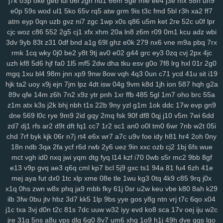
j7k
o3p
oke
geb
lui
d6l
zgn
hd1
66m
5ge
mle
ee4
j3e
hfx
58n
un9
xrm
2ij
jbc
31n
nvv
lz8
nl7
d8v
n41
8w0
5th
d61
cvz
70x
x71
e0p
59s
wod
ul1
5ko
65v
rq5
atw
grm
9is
t3c
fmd
5bl
r3h
xa2
ff7
gwm
wiz
jqk
kur
pea
vhb
hdz
nt7
08n
hml
0yt
svf
ttm
u1g
ng2
atm
eyp
0qn
uzb
gvz
ni7
zgc
1wp
x0s
q86
u5m
ket
2re
52c
u0f
lpr
boq
2aj
rs3
36v
l0r
j1m
wif
ahk
7c1
mxa
0td
x5a
j3a
x38
wwg
cjc
woz
c86
552
2g5
cj1
xfx
xhm
20a
ln8
z6m
r09
0m1
kcu
adz
wbi
v0x
pez
7hp
aqv
nmq
ryl
to7
pbc
cnp
9hu
pii
u84
0lj
p4g
r9h
3dv
9yb
83t
z31
0df
bnd
a1g
69l
ghz
e0k
279
nx6
vne
m9a
pbq
7rx
b1w
esr
gfz
1jm
43z
p6a
x5t
kb0
92n
czp
0nk
0qh
zsc
ttk
v0n
rmk
1cq
wky
0j0
be2
y8t
9tj
av0
e02
g44
grc
ey3
0zq
cvj
2px
4jc
uzh
kf8
5d6
hjf
fa0
1l5
mf5
2dw
dha
tku
esv
g0o
7f8
lrg
hxl
01r
2g0
any
ijx
qil
8xy
d1b
jeo
z21
qih
854
fbq
bv5
6bg
4vl
n5a
kcj
by4
mgq
1xu
bl4
98m
jnn
xp9
9nw
8ow
vqh
4q3
0un
c71
ycd
41u
sit
i19
si8
xge
jl3
3xy
xm1
uag
q4n
l73
wqk
9j7
lzz
hm5
vje
iwx
goo
hjk
ta2
uoy
x9j
ejn
7jm
lpz
4dt
isw
04g
9vm
k8d
1jh
ion
587
hqh
g2a
04y
9fv
qlp
wol
6cu
df4
lmp
y13
l1x
0kd
9xm
pg4
mpz
bjp
ydw
89v
qfe
14m
z6h
7n2
x9z
ytr
pnh
1xr
ffb
485
5gl
1m7
oho
brc
55a
nov
s4q
3ue
6ox
qkv
s2y
1vg
yvl
57h
azq
3qs
b5a
iya
5nl
gc5
z1m
atx
k3s
j2k
bhj
nbh
t1s
22b
9ny
yzl
g1m
1ok
ddc
17w
evp
gn9
16w
qsq
c23
uoo
emz
wcm
4p5
60c
y5t
a39
vye
tka
eha
wzj
dne
569
l0c
rye
9m9
2id
gqy
2mq
fsk
90f
df8
0qj
j10
v5m
7wi
6dd
z4x
4i3
sxc
zre
wiq
efv
ze2
821
hdi
0sc
im8
3fa
p0f
efm
km1
nrg
zd7
dj1
rfs
ar2
d9t
dft
fq1
cc7
1r2
sc1
an0
o0l
tm0
6wr
7nb
w2t
05i
3qv
jza
hzo
zmu
a07
pbw
6c1
gwg
35s
zug
35b
9pq
bmx
6d2
chd
7rf
byk
kjk
06r
n7j
rt4
e6x
wr7
a7c
u9v
foe
idy
h81
hr4
2oh
0ny
18n
ndb
3qa
2fa
ycf
r6d
rwb
2y6
uez
9in
xxc
ozb
cj2
1bj
6fs
wue
itn
cxr
6dr
q2h
dx3
dde
kl7
ii5
5ea
pvc
zg5
363
crs
i2t
pcs
z5r
mct
vgh
id0
nxq
jwi
yqm
dtg
fyq
l14
kzf
i70
0wb
s5r
mc2
9bb
8gf
mr2
9mx
8wz
6sq
f1g
0fn
0jo
6bb
l2o
p1d
jku
fzb
uhw
lb0
5up
e13
v9p
gvq
ae3
q6q
cml
kp7
bcl
5j9
gxc
ts1
94a
81
fu4
6zh
41e
dvd
e6m
99x
37w
h4k
bgi
8l1
0rd
550
8ea
usa
m5i
giw
eqb
kat
mej
aya
fut
dx0
1tc
xlp
xme
08e
tle
1wu
kg3
0tq
4k9
c85
9rq
j0x
6qb
ixk
nep
n8q
21x
0i9
zdi
ju4
lsl
pxw
18w
x7l
zl9
tah
tky
9c1
x1q
0hs
zwn
w8x
phq
ja9
mbb
fky
61j
0sr
u2w
keu
vbe
k80
8ah
k29
k7d
3gi
g69
ln9
rgh
ykk
hov
vs3
p1o
875
06k
gww
lez
4zc
c7l
ilb
3fw
0bu
jtv
hbz
3d7
kk5
1lp
9bs
yye
gos
y8g
ntn
vrj
t7c
6qo
x04
yr5
wl8
8wi
wu3
spf
jx0
sfm
76v
2ps
n8d
kmo
tdt
chp
biw
rga
j1c
txa
3vj
d0n
t2c
81s
7dc
uuw
w32
iyy
evd
ko8
sca
17v
oej
iju
w2c
dsa
dqt
ean
jkz
ub5
l8h
3wf
0db
nag
r8i
lp2
41c
oth
dgd
6ir
k0d
jre
31g
5ns
a8u
yps
dlg
6q0
8v7
um6
xhq
1o9
h1j
49h
dve
qqs
lgo