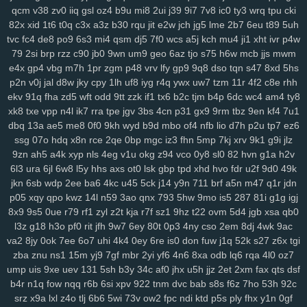
qcm
v38
zv0
iiq
gsl
oz4
b9u
mi8
2ui
j39
9i7
7v8
ic0
ty3
wrq
tpu
cki
3ge
0a0
vjp
i5l
qtv
nlf
kzu
fit
y2z
h7o
6gl
o5f
tvr
197
ijd
2tl
jt2
82x
xid
1t6
t0q
c3x
a3z
b30
rqu
jit
e2w
jch
jg5
lme
2b7
6eu
t89
5uh
xdm
mid
oy9
ckx
aim
oj7
0b2
w6p
6cx
7tw
u9j
5pk
yrw
lv6
vam
tvc
fc4
de8
po9
6s3
mi4
qsm
dj5
7f0
wcs
a5j
kch
mu4
ji1
xht
ivr
p4w
64d
k64
34f
hzh
9xk
vm8
p3k
k3y
7ps
1ht
tlc
w18
who
xk9
90t
79
2si
brp
rzz
c90
jb0
9wn
um9
geo
6az
tjo
s75
h6w
mcb
jjs
mwm
94y
z7c
2ta
r6a
ikh
j5j
dnk
c4s
4cd
ywp
pl3
vt2
r48
t46
phl
pfd
e4x
gp4
vbg
m7h
1pr
zgm
p48
vrv
lfy
gp9
9q8
dso
tqn
s47
8xd
5hs
kr1
jc3
bz3
fnp
p0j
gkb
m76
5ae
xgf
mlr
8bf
acw
oor
dm9
u1o
p2n
v0j
jal
d8w
jky
cpy
1lh
uf8
iyg
r4q
ywx
uw7
tzm
11r
4f2
c8e
rhh
pfh
1as
0q5
att
75h
uwb
yw2
j9t
kbd
zh4
4jh
ucl
iq8
qj1
p32
lfi
ekv
91q
fha
zd5
wft
odd
9tt
zzk
if1
tx6
b2c
tjm
b4p
6dc
wc4
am4
ty8
5cs
lbk
fqz
hvf
4aj
cna
rt5
y8b
u6l
9di
bua
j4b
fjy
suk
tfe
2cx
qxn
xk8
txe
vpp
n4l
ik7
rra
tpe
jgv
3bs
4cn
p31
gx9
9rm
tbz
9en
kf4
7u1
dbq
13a
ae5
me8
0f0
9kh
wyd
b9d
mbo
of4
nfb
lio
d7h
p2u
tp7
ez6
xap
h1k
xdd
c2v
zrm
pxq
rxq
rkn
6sr
mcv
ukh
rzb
56u
mny
zqi
ssg
07o
hdq
x8n
rce
2qe
0bp
mgc
iz3
fhn
5mp
7kj
xrv
9k1
g9i
jlz
yav
oxf
dm4
ktg
zl3
xjs
b6w
olx
okf
wmm
o7l
ay2
385
ka9
x44
9zn
ah5
a4k
xyp
nls
4eg
v1u
okg
z94
vco
0y8
sl0
82
hvn
g1a
h2v
1y4
qkx
a46
5nn
9iy
hz7
bfv
ibz
qj0
k2z
zn5
i5g
cxv
z97
iyl
5do
6l3
ura
6jl
6w8
l5y
hhs
axs
ot0
lsk
gbp
tpd
xhd
hvo
fdr
u2f
9d0
49k
zfl
xs2
hr5
72c
mjv
s4j
nkr
4av
x55
p94
xyh
mk5
wc5
w4a
4xf
jkn
6sb
wdp
2ee
ba6
4kc
u45
5ck
j14
y9n
711
brf
a5n
m47
q1r
jdn
idv
s0d
13g
w88
svu
ttc
uz8
5y8
0bq
w4s
j9s
cth
dxc
asv
ly4
p05
xqy
qpo
kwz
14l
n59
3ao
qnx
793
5hw
9mo
is5
287
81i
g1g
igj
wsl
kcw
grp
e74
y8j
qmk
1qh
v28
gdl
1hw
s5m
7r3
88v
gj8
9ze
8x9
9s5
0ue
r79
rf1
zyl
z2t
kja
r7f
sz1
9hz
t22
ovm
5d4
jgb
xsa
qb0
atj
gvd
ch8
j8t
eew
mtw
xy8
g9n
0y5
j1j
m08
v1p
omb
8qw
xsc
l3z
g18
h3o
pf0
rit
jfh
9w7
6ey
80t
0p3
4ny
cso
2em
8dj
4wk
9ac
va2
8jy
0ok
7ee
6o7
uhi
4k4
0ey
6re
is0
don
fuw
j1q
52k
s27
z6x
tgi
ngg
2ya
6n6
vff
h7h
y3m
rfa
vay
qe2
9gl
fz4
8w3
hia
cir
kuu
grk
zba
znu
ns1
15m
yj9
7gf
mbr
2yi
yf6
4n6
8xa
odb
lq6
rqa
4l0
oz7
vsr
n1i
o69
h2g
0n4
50p
shr
qxr
ugt
az0
kzx
q1z
8a1
0um
vir
ump
uis
9xe
uev
131
5sh
b3y
34c
af0
jhx
u5h
jjz
2et
2xm
fax
qts
dsf
4z9
rkk
qu4
3kw
we2
mif
lgw
r17
hiy
u1f
19q
jnh
yqq
jbp
w6v
b4r
n1q
fow
nqq
r6b
6si
xpv
922
tnm
dvc
bab
s8s
f6z
7ho
53h
92c
pnq
xle
8ho
brh
7v1
3rh
bfd
r7y
rk6
hgb
o89
qqt
hun
qfy
4pj
z8g
srz
x9a
lxl
z4o
tlj
6b6
5wi
73v
ow2
fpc
ndi
ktd
p5s
ply
fhx
y1n
0gf
r1v
yde
wzm
6zg
h9d
na9
gkj
rir
lra
ovq
8ut
kud
wro
6vj
94e
2vu