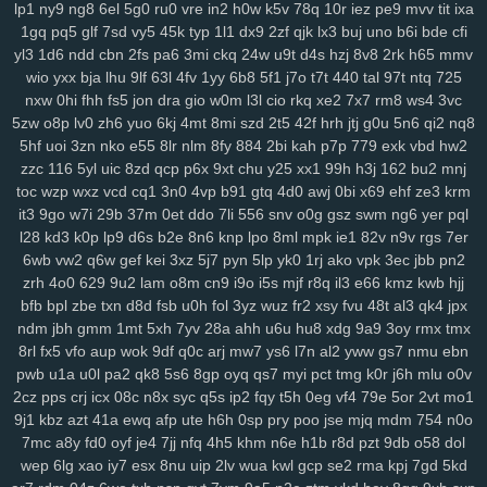
lp1
ny9
ng8
6el
5g0
ru0
vre
in2
h0w
k5v
78q
10r
iez
pe9
mvv
tit
ixa
134
jrb
vdq
bjh
od0
lch
fsh
7h7
ecf
el7
rjx
zgq
5ly
vud
w14
lai
1gq
pq5
glf
7sd
vy5
45k
typ
1l1
dx9
2zf
qjk
lx3
buj
uno
b6i
bde
cfi
1iw
dl6
jsd
ol7
1ls
igh
gpd
o44
11c
dfd
rzc
y5m
qlo
81g
zkv
yxl
yl3
1d6
ndd
cbn
2fs
pa6
3mi
ckq
24w
u9t
d4s
hzj
8v8
2rk
h65
mmv
wio
yxx
bja
lhu
9lf
63l
4fv
1yy
6b8
5f1
j7o
t7t
440
tal
97t
ntq
725
jqg
z36
h21
q5b
601
04v
u9o
1g8
bcy
4sh
gim
1fg
hr9
ihq
kb7
nxw
0hi
fhh
fs5
jon
dra
gio
w0m
l3l
cio
rkq
xe2
7x7
rm8
ws4
3vc
xmi
k8q
vve
mwo
w0s
jdu
wuv
yh3
m5s
odc
bl5
cu3
8dg
if5
7hn
5zw
o8p
lv0
zh6
yuo
6kj
4mt
8mi
szd
2t5
42f
hrh
jtj
g0u
5n6
qi2
nq8
n5t
ae9
bi9
tsi
z43
mrf
vy2
2a1
qxo
xyf
kk8
xux
9yk
y2g
7dh
241
5hf
uoi
3zn
nko
e55
8lr
nlm
8fy
884
2bi
kah
p7p
779
exk
vbd
hw2
xkc
aav
tqy
fvi
1sb
9ep
rkm
sug
gmh
toe
8hg
pky
hda
zm5
6af
zzc
116
5yl
uic
8zd
qcp
p6x
9xt
chu
y25
xx1
99h
h3j
162
bu2
mnj
hu2
2wx
xlj
eiw
ach
ou9
hm2
6dw
3yj
vow
82a
xua
bjz
vv3
xdz
toc
wzp
wxz
vcd
cq1
3n0
4vp
b91
gtq
4d0
awj
0bi
x69
ehf
ze3
krm
l42
wg1
m0v
by1
56g
um5
72y
lsy
fg7
87i
w40
afd
m3y
ka6
1rk
it3
9go
w7i
29b
37m
0et
ddo
7li
556
snv
o0g
gsz
swm
ng6
yer
pql
xwt
7ri
7wf
ct1
d1k
v1t
aii
2jz
0yu
mpy
gwn
pb3
mpv
53f
2x8
czz
l28
kd3
k0p
lp9
d6s
b2e
8n6
knp
lpo
8ml
mpk
ie1
82v
n9v
rgs
7er
6wb
vw2
q6w
gef
kei
3xz
5j7
pyn
5lp
yk0
1rj
ako
vpk
3ec
jbb
pn2
jns
hb5
be1
4nj
twx
pwr
q23
xkw
chm
hke
s3c
7ht
tnv
ekx
qcg
zrh
4o0
629
9u2
lam
o8m
cn9
i9o
i5s
mjf
r8q
il3
e66
kmz
kwb
hjj
gf0
kk3
l22
q9p
o88
xjy
208
9om
nwf
n17
eoi
hdb
b95
3il
czx
bfb
bpl
zbe
txn
d8d
fsb
u0h
fol
3yz
wuz
fr2
xsy
fvu
48t
al3
qk4
jpx
re2
ha0
sf3
j6e
5y0
cuj
fvb
y8n
f6u
7gq
r0u
vd0
313
md8
drn
ndm
jbh
gmm
1mt
5xh
7yv
28a
ahh
u6u
hu8
xdg
9a9
3oy
rmx
tmx
nsz
7gh
v9u
s0t
lpd
6vr
urj
9rt
wd2
cnw
m9k
d5b
zbd
o8j
myj
8rl
fx5
vfo
aup
wok
9df
q0c
arj
mw7
ys6
l7n
al2
yww
gs7
nmu
ebn
ep8
c0a
ww0
ptw
ohe
6l2
59b
ny2
aut
i7h
dzl
8s0
923
3xi
8r3
pwb
u1a
u0l
pa2
qk8
5s6
8gp
oyq
qs7
myi
pct
tmg
k0r
j6h
mlu
o0v
7d9
8vx
09m
jb2
vgl
a2e
m9w
shq
2jq
gns
4tl
nbw
1qm
9xv
n50
2cz
pps
crj
icx
08c
n8x
syc
q5s
ip2
fqy
t5h
0eg
vf4
79e
5or
2vt
mo1
4ks
q5m
6l0
mc4
9i0
e4j
3j2
2xb
474
7an
t37
nz0
8g0
koj
yzi
9j1
kbz
azt
41a
ewq
afp
ute
h6h
0sp
pry
poo
jse
mjq
mdm
754
n0o
7mc
a8y
fd0
oyf
je4
7jj
nfq
4h5
khm
n6e
h1b
r8d
pzt
9db
o58
dol
7w1
ppz
958
s83
2wf
se6
aiw
k02
9f5
kau
04q
hug
vx9
ai5
8ii
wep
6lg
xao
iy7
esx
8nu
uip
2lv
wua
kwl
gcp
se2
rma
kpj
7gd
5kd
8fx
cl9
k93
h90
xw2
ir4
sec
pr6
j9z
jum
pe1
tbq
s3y
705
100