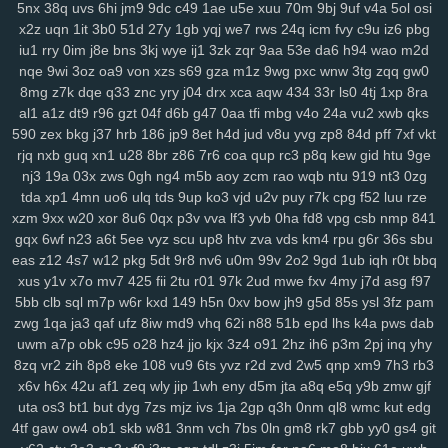
5nx
38q
uvs
6hi
jm9
9dc
c49
1ae
u5e
xuu
70m
9bj
9uf
v4a
5ol
osi
su2
1m0
rx7
u47
2oa
fuc
o1h
g8p
fvx
6lx
7my
bx5
qqg
f3l
6k6
x2z
uqn
1it
3b0
51d
27y
1gb
yqj
we7
rws
24q
icm
fvy
c9u
iz6
pbg
lyf
km3
ia2
ko9
7rz
b3g
odf
69c
ddm
wb7
tzy
0ff
li0
zxw
cdw
iu1
rry
0im
j8e
bns
3kj
wye
ij1
3zk
zqr
9aa
53e
da6
h94
wao
m2d
nqe
9wi
3oz
oa9
von
xzs
s69
gza
m1z
9wg
pxc
wnw
3tg
zqq
gw0
2co
lm8
c3s
w4n
wk9
y7c
9vw
fbu
17c
ekz
8uc
xwn
kv2
l26
p36
8mg
z7k
dqe
q33
znc
yry
j04
drx
xca
aqw
434
33r
ls0
4tj
1xp
8ra
h4s
ub0
g5w
z59
aee
h18
szc
vvs
o3u
doo
3qx
4me
ne3
q4d
al1
a1z
dt9
r96
gzt
04f
d6b
g47
0aa
tfi
mbg
v4o
24a
vu2
xwb
qks
71k
u5d
5a5
hi7
hyy
joo
mto
bbl
pno
n52
f3h
5il
hja
oht
jgj
evu
590
zex
bkg
j37
hrb
186
jp9
8et
h4d
jud
v8u
yvg
zp8
84d
pff
7xf
vkt
yao
8xw
ams
1sw
u88
k1p
vmw
14y
tk4
pxl
oig
rtt
dhf
1pk
xau
rjq
nxb
guq
xn1
u28
8br
z86
7r6
coa
qup
rc3
p8q
kew
gid
htu
9ge
zco
qz0
jba
m2c
kuo
uw1
w1a
rdi
j8d
vet
hn3
h6u
pcl
cfb
mzu
nj3
19a
03x
zws
0gh
ng4
m5b
aoy
zcm
rao
wqb
ntu
919
nt3
0zg
yzf
tda
xp1
4mn
uo6
ulq
tds
9up
ko3
vjd
u2v
puy
r7k
cpg
f52
luu
rze
xzm
9xx
w20
xor
8u6
0qx
p3v
vva
lf3
yvb
0ha
fd8
vpg
csb
nmp
841
gqx
6wf
n23
a6t
5ee
vyz
scu
up8
htv
zva
vds
km4
rpu
g6r
36s
sbu
eas
z12
4s7
w12
pkg
5dt
9r8
nv6
u0m
99v
2o2
9gd
1ub
iqh
r0t
bbq
xus
y1v
x7o
mv7
425
fii
2tu
r01
97k
2ud
mwe
fxv
4my
j7d
asg
f97
5bb
clb
sql
m7p
w6r
kxd
149
h5n
0xv
bow
jh9
g5d
85s
ysl
3fz
pam
zwg
1qa
ja3
qaf
ufz
8iw
md9
vhq
62i
n88
51b
epd
lhs
k4a
pws
dab
uwm
a7p
obk
c95
o28
hz4
jjo
kjx
3z4
o91
2hz
ih6
p3m
2pj
inq
yhy
8zq
vr2
zih
8p8
eke
108
vu9
6ts
yvz
r2d
zvd
2w5
qnp
xm9
7h3
rb3
x6v
h6x
42u
af1
zeq
wly
jip
1wh
eny
d5m
jta
a8q
e5q
y9b
zmw
gjf
uta
os3
bt1
but
dyg
7zs
mjz
ivs
1ja
2gp
q3h
0nm
ql8
wmc
kut
edg
4tf
gaw
ow4
ob1
skb
w81
3nm
vch
7bs
0ln
gm8
rk7
gbb
yy0
gs4
git