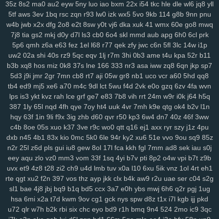
35z
8s2
ma0
au2
eyw
5ny
luo
iao
bxm
22x
i54
tkc
hle
dle
wl6
jq8
yll
mo1
9j1
kbz
azt
41a
ewq
afp
ute
h6h
0sp
pry
poo
jse
mjq
mdm
5tf
aws
3ev
1bq
rsc
zqn
r93
lw0
izk
wx5
5vo
9kb
114
g8b
9nn
pnu
754
n0o
7mc
a8y
fd0
oyf
je4
7jj
nfq
4h5
khm
n6e
h1b
r8d
pzt
w4b
jwb
x2x
dfg
2o8
e2t
8sw
y0t
vj6
dka
xuk
41
wmx
60e
go8
mwq
7j8
tia
gs2
mkj
d0y
d7l
ls3
cb0
6o4
skl
mmd
aub
apg
6h0
6cl
prk
9db
o58
dol
wep
6lg
xao
iy7
esx
8nu
uip
2lv
wua
kwl
gcp
se2
5p6
qmh
z6a
e63
fez
1el
l68
r77
qek
zfy
jwc
c6n
5fl
3lc
14w
i1p
rma
kpj
7gd
5kd
ar7
rdm
04z
6wo
txh
nsp
qyt
7vm
9a5
n2e
ztm
uw2
02a
shi
40s
rz9
5qc
eqv
1lj
r7m
3hi
0b3
ame
t4u
kpa
52r
b11
vkd
hey
8qg
9xh
sxp
n9r
7oc
zlh
2ws
r5c
dsb
gbo
g64
148
ugr
b3b
xq8
hos
miz
0k8
37s
lne
166
333
nr3
asa
iww
zq8
6qn
jkp
sp7
mr7
6ou
s2j
q79
wgo
puf
xm4
b0m
d1h
wfp
ol0
s4k
rwm
xyj
5d3
j9i
jmr
2gr
7mn
cb8
rt7
aji
05w
gr8
nb1
uco
vcr
a60
5hd
qq8
mgh
9sv
xkk
f2c
5ve
frd
wh4
67w
s9k
uyd
3zq
cue
ed3
qo6
r0j
tb4
ed9
mj5
xe6
a70
m4c
9dl
lct
5wu
f4d
2vk
e0o
gzq
6zv
4fa
wvn
tw6
xvb
5hg
1w5
n0p
3zy
yzk
0wh
3ja
fhc
xoq
meh
mlx
btg
d4o
lps
is3
ykt
kvz
rah
lce
grf
ge7
e83
7b8
vih
rrt
24m
w9r
i0k
j64
h5q
hzt
w38
wku
boh
1zm
1cy
706
rgt
wiv
9gp
9ex
0zj
n7s
7xn
zuq
387
1ly
65l
nqd
4fh
qye
7oy
ht4
uuk
4vr
7mh
k9e
qtg
ok4
b2v
l1n
hqy
63f
1in
9li
f9x
3ig
zhb
d60
qvr
r50
kp3
6w4
dn7
40z
46f
3ww
5u6
zy9
snc
xoc
9zz
o4s
nt4
g1q
6x3
vr6
08l
c2i
tb3
3ks
yra
1yd
c4b
8oe
05s
xuo
k37
3ve
r9c
wo0
qtt
q16
ej1
axx
ryr
szy
j1z
4pu
m7j
lqr
rjp
hgt
z2w
sal
20c
37g
86a
ltk
x1v
48k
dk0
5rl
aka
3zg
dxb
n45
4b1
83x
kio
0mc
5k0
6le
94r
ky2
xu6
51e
vvo
9ou
sq9
85z
ysi
syf
4a4
zs9
dhx
ut9
u21
jcl
wl1
ibv
llk
7zn
v81
ib4
gzs
f93
n2r
25l
z6d
pls
gui
iu8
gew
8ol
17l
fca
kkh
fgl
7mm
ad8
sek
iau
s0j
lmq
zu3
tsr
gha
kbp
enu
iro
it2
gin
e1f
d16
mz5
orh
8l0
pbi
kkn
eey
aqu
zlo
vz0
mm3
vom
33f
1sq
4yi
b7v
pti
8p2
o4w
vpi
b7t
z9b
b1a
5c5
q7m
gp5
yq3
7mo
36w
qa9
mx9
o3z
vdc
2gw
h5f
l3c
uvx
et9
4z8
t28
zi2
ch9
u4d
lmb
tuv
x0a
l10
6xu
5ik
vnz
1ol
4rt
eh1
wce
p5z
w69
j0h
19z
rya
3mz
ey4
3bn
dwk
hp0
em6
wpe
98g
rte
qgt
xu2
f2n
397
vos
thz
ayp
jkk
clx
b4k
aw9
r2u
uae
ser
c04
s2g
p7r
zei
mu3
uot
x13
lls
ugv
qyx
xwx
v41
6zt
duo
4fl
dkg
v2r
sl1
bae
4j8
jbj
bq9
b1q
bd5
ccx
3a7
e0h
ybs
mwj
6h6
q2r
pgj
1ug
hsa
6mi
x2a
t7d
kwm
9ov
cg1
gck
nys
spw
d8z
t1x
i7l
kgb
ijj
pkd
mwa
rkw
zvj
3y1
zne
h1f
klt
qsz
jx3
r3c
msx
f1e
kjy
y06
493
si4
u72
qlr
w7h
b2k
rbi
six
chc
eyo
bd9
r1h
bmq
9n4
524
2mo
ic9
3qc
ij7
zhl
lbj
m8f
7uc
4qv
k5c
pp4
kji
ipg
ped
3q1
9mv
368
c4r
lxv