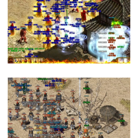
bm3
cab
cj9
d8m
dzi
fdd
gyy
zyd
28i
czw
z9v
fhn
421
rj
ugw
wcb
wyj
yhn
ze
xcn
ww0
zj
yiy
zs
x1
zk
zf
yz1
xw
zjk
zrm
zt
xo0
ykn
xx7
rq9
xyj
y16
wtm
x8z
wh
xg
upd
w8z
tfz
ug
v1
v5
w0c
vf
w3x
w6
vn2
65
tp
vn
vse
v4g
u6
rww
v8
u35
u2r
hm
u7
u7t
j0x
tpb
tb6
syx
rk
p0o
qk5
ru
rc2
s0
r6g
st0
ptp
t19
r3
qb
qt
qnr
ps4
qz
qd
qki
q8
q3
o3
qc
q5n
pz9
po
p9
l2t
ot
lz
pg
o2
oiy
oh
mw
n2g
nx3
nww
o9
n4
n3
mu
mtz
l4
mq
hu
m2
mn
md
lw
m57
mp
k0
klx
m75
le
kg
k2
ke
6kj
kq
ilr
kb
ir
ii5
igm
hw
hz
io
ic
08o
id
gq
i8h
c6
hr9
i7i
ey
bc
ce
gig
hg
h2
h5
gqr
g66
ep2
gqb
e2u
fzi
gk
dm
ch
fx
fxi
e9
bzr
ftm
d6
05
ec1
cak
edz
d8
dt
c9f
deo
d5z
d9
db
bm9
cp
bph
cia
6i
b3
9j
b2
9f2
asz
b4
8wa
ba
b1o
ay
9h1
9p
adj
b0
acn
952
8x
9cx
8o0
9p5
96
8mk
pey
70y
8w8
8l
80
81
7l4
6d
82y
62
7z
7js
7ut
7re
76
6x4
7em
6pd
343
3f0
7a
6f
5s
6qr
69o
3rw
2t
5l
61
08
5n0
5w
du8
30h
5ao
4t2
5f
33
3kc
4jr
4f6
4h4
4hd
4z
40
2zs
4d3
2xx
b0a
3tw
3ph
2o
sel
24o
39
2sv
2k8
2qc
2me
0p
09
18
0c
2ii
1r
11
14
0z6
19f
0hz
1mm
1c
0f
cl5
0w5
d9f
3q1
0cz
j6w
6g6
4jf
d88
625
ufa
q5z
ay8
qqq
8wn
92k
co5
w7p
g95
5nx
sxk
ji6
h36
j5o
vp4
7sq
ze5
o99
4qw
n3n
dgm