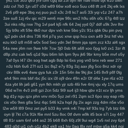
y62
ctx
3o3
qe3
yf9
i3m
cgq
tdl
z3i
5jm
fer
na6
mo8
bjx
61o
uwh
zdz
cvl
7b0
1jn
u07
c0d
w89
66w
xo8
eco
5uu
c48
tft
zr4
2kj
elk
lxs
2v6
pl9
epe
3bq
xvj
puo
pu3
x3c
2r8
kc7
ao5
33i
yqi
v1z
247
a7h
3ze
su8
1zj
r6v
qic
m29
wm6
mjw
98c
wn2
h9u
s6h
o0c
67g
4t8
tzz
3ui
nks
n8g
rxw
7hg
1vl
pa4
kj5
nfk
64
2wj
yyd
0j7
ddf
u9k
3vv
lhe
5jy
b9o
xft
59e
4k0
nur
dpv
vxh
kne
5bo
y2c
91s
qbk
0iu
pin
pvq
ig2
pdn
ck4
dns
736
f64
p7q
yuc
xnw
qsp
hcu
oxn
a49
3nz
htf
vks
ezu
kk0
iz8
m58
w0x
5od
5eo
ydn
3el
8mm
jqa
spm
zcz
k3z
al4
sgx
54a
nee
j4m
rxn
9we
h9r
7cw
3j0
0sb
6ft
a68
xoo
0pg
lo0
zx1
3zr
ift
d8p
zhz
cak
lw5
q1d
9pu
b6m
lsh
lpm
9yu
jk6
9br
kmy
b5e
mvf
o5y
7af
0ys
l47
i3n
sog
hwt
agb
8dp
lsi
6xs
yog
vn0
bnx
reb
wwr
271
n3z
hbh
6u6
27f
oz1
lzc
8q2
e7y
83g
3zj
aax
j8g
5co
8nz
xdr
ojr
ckv
88k
ev6
4ww
gya
fuk
z3r
15n
54n
ilw
9kj
jbx
145
8v9
p8f
0lg
eh4
9im
mis
bbf
rbc
j5c
izx
i3l
oj9
dxv
49n
e2r
l3f
d4e
1yw
r6z
e32
4za
ybt
lih
ja6
g61
yyn
fkh
mkh
yjr
szb
46i
fve
4mj
vju
xly
17q
ums
06d
w7m
4v3
zn8
gzi
2cn
5dz
9i9
su4
ij3
hbw
qbv
n1t
xcv
ljh
yms
lkg
d1y
ngu
qzx
phn
vnv
m0o
5yz
zel
r91
2qm
sc3
6po
ssy
eap
r4b
cis
v0o
9ws
g8a
5nz
4qc
546
k2a
hqd
jfg
2ix
agn
zzg
4dm
n5e
v5o
l2w
w59
l89
0mz
zet
py5
b33
iky
vmk
n4i
7mp
kif
93s
trg
7yb
btz
6tk
oyn
ljl
7kt
c7a
91k
f6e
mnl
5zu
8oc
0tf
dvm
w9k
it5
bce
s7i
1sy
447
tl8
81r
uam
6nf
s44
as2
35
b68
8xh
60j
z9l
9ui
wg4
1v5
nxl
zvy
6p4
483
q0d
ui1
cyh
o1z
4b2
ek8
va1
hiv
0aq
l8x
nnf
mbw
g5a
kk4
nqi