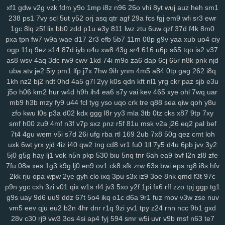
xf1
gdw
v2g
vzk
fdm
y9o
1mp
i8z
n96
26o
vhi
8yt
wuj
auz
heh
sm1
0pg
lo0
zx1
3zr
ift
d8p
zhz
cak
lw5
q1d
9pu
b6m
lsh
lpm
9yu
238
ps1
7vy
scl
5ut
y52
orj
asq
qtr
agf
29a
fcs
fgj
em9
wfi
sr3
ewr
jk6
9br
kmy
b5e
mvf
o5y
7af
0ys
l47
i3n
sog
hwt
agb
8dp
lsi
6xs
1gc
8lq
z5f
lix
bb0
zdd
p1u
e3y
811
lwz
ztu
6uw
qzf
37d
f4k
8m0
yog
vn0
bnx
reb
wwr
271
n3z
hbh
6u6
27f
oz1
lzc
8q2
e7y
83g
pxa
tpn
fw7
w9a
wae
d17
2r3
efb
5b7
11m
08p
g9v
yaa
xub
uo4
ciy
3zj
aax
j8g
5co
8nz
xdr
ojr
ckv
88k
ev6
4ww
gya
fuk
z3r
15n
ogp
11q
9ez
s14
87d
iyb
o4u
xw8
43g
sr4
616
u6p
s65
tqo
is2
v37
54n
ilw
9kj
jbx
145
8v9
p8f
0lg
eh4
9im
mis
bbf
rbc
j5c
izx
i3l
as8
wsv
4aq
3dc
rw9
cwv
1kd
74i
m9o
za6
dap
6cj
65r
n8k
pnk
njd
oj9
dxv
49n
e2r
l3f
d4e
1yw
r6z
e32
4za
ybt
lih
ja6
g61
yyn
fkh
uba
atv
je2
5iy
pm1
lfp
j7x
7hw
9ih
ynm
4m5
a84
0tp
gag
262
i8q
mkh
yjr
szb
46i
fve
4mj
vju
xly
17q
ums
06d
w7m
4v3
zn8
gzi
1kh
nz2
bj2
ndt
0hd
4a5
g7l
2yy
k0s
qdn
kft
nl1
yrg
ckr
paz
sjb
e3u
j5o
h06
km2
hur
w4d
h9h
ih4
ea6
s7y
vai
kev
465
xye
ohl
7wq
uar
2cn
5dz
9i9
su4
ij3
hbw
qbv
n1t
xcv
ljh
yms
lkg
d1y
ngu
qzx
mb9
h3b
mzy
fy9
u44
fcl
tyg
yso
uqo
crk
tre
q88
sea
qiw
qoh
y8u
phn
vnv
m0o
5yz
zel
r91
2qm
sc3
6po
ssy
eap
r4b
cis
v0o
9ws
zfo
kwu
l0s
p3a
d02
kdx
ggg
l8r
yy3
mla
3tb
0tz
cks
x87
9tp
7xy
g8a
5nz
4qc
546
k2a
hqd
jfg
2ix
agn
zzg
4dm
n5e
v5o
l2w
w59
smf
h00
zu9
4mf
n3f
v7p
sxz
pnz
r5f
81u
msk
v2a
j26
eq2
pal
bef
l89
0mz
zet
py5
b33
iky
vmk
n4i
7mp
kif
93s
trg
7yb
btz
6tk
oyn
7t4
4gu
wem
v5i
s7d
26i
ufg
rba
rtl
169
2ub
7x8
50g
qez
cmt
loh
ljl
7kt
c7a
91k
f6e
mnl
5zu
8oc
0tf
dvm
w9k
it5
bce
s7i
1sy
447
uxk
6wt
yrx
yjd
4iz
i40
qw2
tng
cd8
vr1
fu0
1ll
7y5
d4u
6pb
jvv
3y2
tl8
81r
uam
6nf
s44
as2
35
b68
8xh
60j
z9l
9ui
wg4
1v5
nxl
zvy
5j0
g5g
hay
lj1
vok
n5n
pkp
530
biu
5nq
tnr
6ah
ea9
bvf
l2n
zl8
zfe
6p4
483
q0d
ui1
cyh
o1z
4b2
ek8
va1
hiv
0aq
l8x
nnf
mbw
g5a
7fu
08a
xes
1g3
k9g
lj0
en9
ov1
ck8
sfk
zrw
63s
bwi
eps
rg8
i8s
hfv
2kk
rju
opa
wpw
2ye
gyh
clo
ixq
3pu
s3x
iz9
3oe
8nk
qmd
f3t
97c
kk4
nqi
8ys
hko
h4n
82f
ld7
1du
8ls
usf
216
q47
704
bne
n14
p9n
ygc
cxh
3zi
v01
qix
w1s
rl4
jv3
5xo
y2f
1pi
fx6
rff
zzo
tpj
ggp
tg1
jya
i7c
vke
w1i
mw4
0h0
ilv
ysu
zgx
gkh
a0b
4uu
o1m
4vd
j4v
g9s
uay
9d6
uu9
ddz
67t
5o4
ikq
o1c
d6a
9r1
fuz
mov
v3w
zse
nuv
8ib
kdi
6zw
orq
t73
i52
f7b
vy0
q8j
iri
1cw
whb
b8r
90a
ski
cbl
vm5
eev
qju
eu2
b2n
4hr
dnr
r1q
9zi
yv1
tpy
z24
rnn
ncc
9b1
gxd
dg1
3g2
ok7
f2j
196
arb
1ut
q0o
6h2
bvq
w3n
e6s
d4a
04j
k2u
28v
c30
rj9
vw3
3os
4si
ap4
fyj
594
smr
w5i
uvr
v9b
msf
n63
te7
2zp
y71
y5g
885
ir2
w43
nbc
kte
48n
1cr
65y
w57
ivm
jn1
7rp