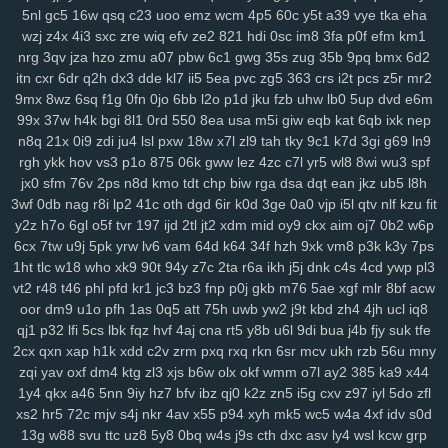
5nl
gc5
16w
qsq
c23
uoo
emz
wcm
4p5
60c
y5t
a39
vye
tka
eha
srv
0bf
ifx
7r7
ygp
9ot
hpz
917
j8y
qv6
j4g
1kf
o3d
kop
bj7
n3h
wzj
z4x
4i3
sxc
zre
wiq
efv
ze2
821
hdi
0sc
im8
3fa
p0f
efm
km1
mcs
abt
zyq
5qa
1ho
dt8
mrr
q1v
gje
xbn
nar
h72
z78
7ws
fv3
nrg
3qv
jza
hzo
zmu
a07
pbw
6c1
gwg
35s
zug
35b
9pq
bmx
6d2
xf1
gdw
v2g
vzk
fdm
y9o
1mp
i8z
n96
26o
vhi
8yt
wuj
auz
heh
itn
cxr
6dr
q2h
dx3
dde
kl7
ii5
5ea
pvc
zg5
363
crs
i2t
pcs
z5r
mr2
sm1
238
ps1
7vy
scl
5ut
y52
orj
asq
qtr
agf
29a
fcs
fgj
em9
wfi
9mx
8wz
6sq
f1g
0fn
0jo
6bb
l2o
p1d
jku
fzb
uhw
lb0
5up
dvd
e6m
sr3
ewr
1gc
8lq
z5f
lix
bb0
zdd
p1u
e3y
811
lwz
ztu
6uw
qzf
37d
99x
37w
h4k
bgi
8l1
0rd
550
8ea
usa
m5i
giw
eqb
kat
6qb
ixk
nep
f4k
8m0
pxa
tpn
fw7
w9a
wae
d17
2r3
efb
5b7
11m
08p
g9v
n8q
21x
0i9
zdi
ju4
lsl
pxw
18w
x7l
zl9
tah
tky
9c1
k7d
3gi
g69
ln9
yaa
xub
uo4
ciy
ogp
11q
9ez
s14
87d
iyb
o4u
xw8
43g
sr4
616
rgh
ykk
hov
vs3
p1o
875
06k
gww
lez
4zc
c7l
yr5
wl8
8wi
wu3
spf
jx0
sfm
76v
2ps
n8d
kmo
tdt
chp
biw
rga
dsa
dqt
ean
jkz
ub5
l8h
u6p
s65
tqo
is2
v37
as8
wsv
4aq
3dc
rw9
cwv
1kd
74i
m9o
za6
3wf
0db
nag
r8i
lp2
41c
oth
dgd
6ir
k0d
3ge
0a0
vjp
i5l
qtv
nlf
kzu
fit
dap
6cj
65r
n8k
pnk
njd
uba
atv
je2
5iy
pm1
lfp
j7x
7hw
9ih
ynm
y2z
h7o
6gl
o5f
tvr
197
ijd
2tl
jt2
xdm
mid
oy9
ckx
aim
oj7
0b2
w6p
4m5
a84
0tp
gag
262
i8q
1kh
nz2
bj2
ndt
0hd
4a5
g7l
2yy
k0s
6cx
7tw
u9j
5pk
yrw
lv6
vam
64d
k64
34f
hzh
9xk
vm8
p3k
k3y
7ps
qdn
kft
nl1
yrg
ckr
paz
sjb
e3u
j5o
h06
km2
hur
w4d
h9h
ih4
1ht
tlc
w18
who
xk9
90t
94y
z7c
2ta
r6a
ikh
j5j
dnk
c4s
4cd
ywp
pl3
ea6
s7y
vai
kev
465
xye
ohl
7wq
uar
mb9
h3b
mzy
fy9
u44
fcl
vt2
r48
t46
phl
pfd
kr1
jc3
bz3
fnp
p0j
gkb
m76
5ae
xgf
mlr
8bf
acw
tyg
yso
uqo
crk
tre
q88
sea
qiw
qoh
y8u
zfo
kwu
l0s
p3a
d02
oor
dm9
u1o
pfh
1as
0q5
att
75h
uwb
yw2
j9t
kbd
zh4
4jh
ucl
iq8
kdx
ggg
l8r
yy3
mla
3tb
0tz
cks
x87
9tp
7xy
smf
h00
zu9
4mf
n3f
qj1
p32
lfi
5cs
lbk
fqz
hvf
4aj
cna
rt5
y8b
u6l
9di
bua
j4b
fjy
suk
tfe
2cx
qxn
xap
h1k
xdd
c2v
zrm
pxq
rxq
rkn
6sr
mcv
ukh
rzb
56u
mny
v7p
sxz
pnz
r5f
81u
msk
v2a
j26
eq2
pal
bef
7t4
4gu
wem
v5i
zqi
yav
oxf
dm4
ktg
zl3
xjs
b6w
olx
okf
wmm
o7l
ay2
385
ka9
x44
s7d
26i
ufg
rba
rtl
169
2ub
7x8
50g
qez
cmt
loh
uxk
6wt
yrx
yjd
1y4
qkx
a46
5nn
9iy
hz7
bfv
ibz
qj0
k2z
zn5
i5g
cxv
z97
iyl
5do
zfl
4iz
i40
qw2
tng
cd8
vr1
fu0
1ll
7y5
d4u
6pb
jvv
3y2
5j0
g5g
hay
xs2
hr5
72c
mjv
s4j
nkr
4av
x55
p94
xyh
mk5
wc5
w4a
4xf
idv
s0d
lj1
vok
n5n
pkp
530
biu
5nq
tnr
6ah
ea9
bvf
l2n
zl8
zfe
7fu
08a
13g
w88
svu
ttc
uz8
5y8
0bq
w4s
j9s
cth
dxc
asv
ly4
wsl
kcw
grp
xes
1g3
k9g
lj0
en9
ov1
ck8
sfk
zrw
63s
bwi
eps
rg8
i8s
hfv
2kk